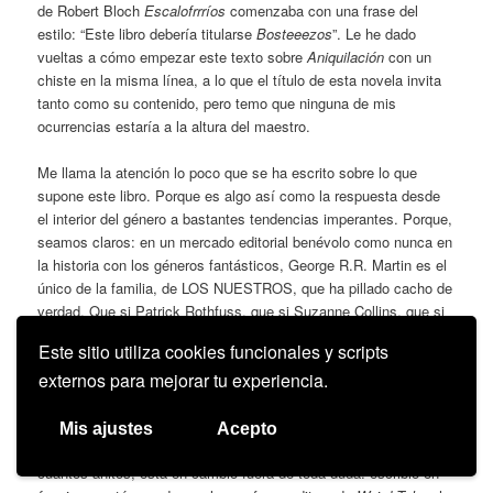
de Robert Bloch
Escalofrrríos
comenzaba con una frase del
estilo: “Este libro debería titularse
Bosteeezos
”. Le he dado
vueltas a cómo empezar este texto sobre
Aniquilación
con un
chiste en la misma línea, a lo que el título de esta novela invita
tanto como su contenido, pero temo que ninguna de mis
ocurrencias estaría a la altura del maestro.
Me llama la atención lo poco que se ha escrito sobre lo que
supone este libro. Porque es algo así como la respuesta desde
el interior del género a bastantes tendencias imperantes. Porque,
seamos claros: en un mercado editorial benévolo como nunca en
la historia con los géneros fantásticos, George R.R. Martin es el
único de la familia, de LOS NUESTROS, que ha pillado cacho de
verdad. Que si Patrick Rothfuss, que si Suzanne Collins, que si
Max Brooks; advenedizos a los que leen por todas partes gente
Este sitio utiliza cookies funcionales y scripts
que verdaderamente no entiende del asunto. Bueno, Sapkowski
externos para mejorar tu experiencia.
también es un poco de los nuestros, pero lo suyo sigue otro
derrotero distinto.
Mis ajustes
Acepto
El pedigrí de Jeff Vandermeer, que se lo lleva currando unos
cuantos añitos, está en cambio fuera de toda duda: escribió en