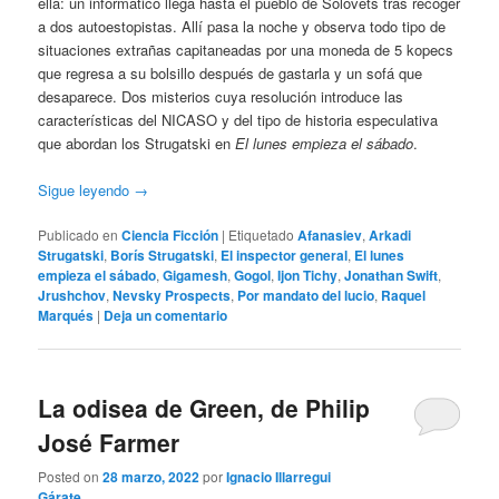
ella: un informático llega hasta el pueblo de Solovets tras recoger
a dos autoestopistas. Allí pasa la noche y observa todo tipo de
situaciones extrañas capitaneadas por una moneda de 5 kopecs
que regresa a su bolsillo después de gastarla y un sofá que
desaparece. Dos misterios cuya resolución introduce las
características del NICASO y del tipo de historia especulativa
que abordan los Strugatski en
El lunes empieza el sábado
.
Sigue leyendo
→
Publicado en
Ciencia Ficción
|
Etiquetado
Afanasiev
,
Arkadi
Strugatski
,
Borís Strugatski
,
El inspector general
,
El lunes
empieza el sábado
,
Gigamesh
,
Gogol
,
Ijon Tichy
,
Jonathan Swift
,
Jrushchov
,
Nevsky Prospects
,
Por mandato del lucio
,
Raquel
Marqués
|
Deja un comentario
La odisea de Green, de Philip
José Farmer
Posted on
28 marzo, 2022
por
Ignacio Illarregui
Gárate