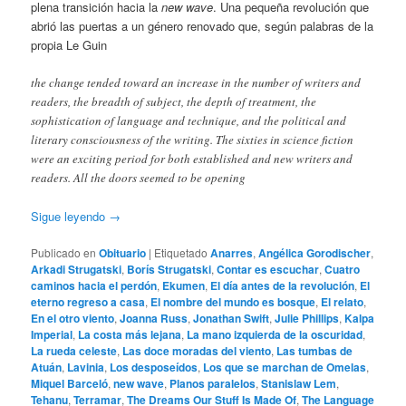
plena transición hacia la
new wave
. Una pequeña revolución que
abrió las puertas a un género renovado que, según palabras de la
propia Le Guin
the change tended toward an increase in the number of writers and
readers, the breadth of subject, the depth of treatment, the
sophistication of language and technique, and the political and
literary consciousness of the writing. The sixties in science fiction
were an exciting period for both established and new writers and
readers. All the doors seemed to be opening
Sigue leyendo
→
Publicado en
Obituario
|
Etiquetado
Anarres
,
Angélica Gorodischer
,
Arkadi Strugatski
,
Borís Strugatski
,
Contar es escuchar
,
Cuatro
caminos hacia el perdón
,
Ekumen
,
El día antes de la revolución
,
El
eterno regreso a casa
,
El nombre del mundo es bosque
,
El relato
,
En el otro viento
,
Joanna Russ
,
Jonathan Swift
,
Julie Phillips
,
Kalpa
Imperial
,
La costa más lejana
,
La mano izquierda de la oscuridad
,
La rueda celeste
,
Las doce moradas del viento
,
Las tumbas de
Atuán
,
Lavinia
,
Los desposeídos
,
Los que se marchan de Omelas
,
Miquel Barceló
,
new wave
,
Planos paralelos
,
Stanislaw Lem
,
Tehanu
,
Terramar
,
The Dreams Our Stuff Is Made Of
,
The Language