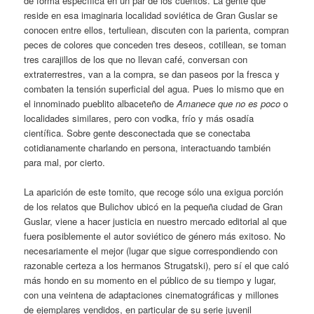
de forma específica en un par de los cuentos. La gente que
reside en esa imaginaria localidad soviética de Gran Guslar se
conocen entre ellos, tertuliean, discuten con la parienta, compran
peces de colores que conceden tres deseos, cotillean, se toman
tres carajillos de los que no llevan café, conversan con
extraterrestres, van a la compra, se dan paseos por la fresca y
combaten la tensión superficial del agua. Pues lo mismo que en
el innominado pueblito albaceteño de
Amanece que no es poco
o
localidades similares, pero con vodka, frío y más osadía
científica. Sobre gente desconectada que se conectaba
cotidianamente charlando en persona, interactuando también
para mal, por cierto.
La aparición de este tomito, que recoge sólo una exigua porción
de los relatos que Bulichov ubicó en la pequeña ciudad de Gran
Guslar, viene a hacer justicia en nuestro mercado editorial al que
fuera posiblemente el autor soviético de género más exitoso. No
necesariamente el mejor (lugar que sigue correspondiendo con
razonable certeza a los hermanos Strugatski), pero sí el que caló
más hondo en su momento en el público de su tiempo y lugar,
con una veintena de adaptaciones cinematográficas y millones
de ejemplares vendidos, en particular de su serie juvenil