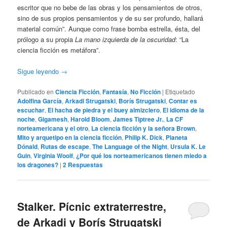
escritor que no bebe de las obras y los pensamientos de otros,
sino de sus propios pensamientos y de su ser profundo, hallará
material común”. Aunque como frase bomba estrella, ésta, del
prólogo a su propia
La mano izquierda de la oscuridad
: “La
ciencia ficción es metáfora”.
Sigue leyendo
→
Publicado en
Ciencia Ficción
,
Fantasía
,
No Ficción
|
Etiquetado
Adolfina García
,
Arkadi Strugatski
,
Borís Strugatski
,
Contar es
escuchar
,
El hacha de piedra y el buey almizclero
,
El idioma de la
noche
,
Gigamesh
,
Harold Bloom
,
James Tiptree Jr.
,
La CF
norteamericana y el otro
,
La ciencia ficción y la señora Brown
,
Mito y arquetipo en la ciencia ficción
,
Philip K. Dick
,
Planeta
Dónald
,
Rutas de escape
,
The Language of the Night
,
Ursula K. Le
Guin
,
Virginia Woolf
,
¿Por qué los norteamericanos tienen miedo a
los dragones?
|
2
Respuestas
Stalker. Pícnic extraterrestre,
de Arkadi y Borís Strugatski