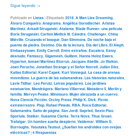
Sigue leyendo
→
Publicado en
Listas
|
Etiquetado
2016
,
A Man Lies Dreaming
,
Álvaro Cunqueiro
,
Anagrama
,
Angélica Gorodischer
,
Aristas
Martínez
,
Arkadi Strugatski
,
Atalanta
,
Blade Runner: una película
,
Borís Strugatski
,
Carlton Mellick III
,
Cátedra
,
Challenger
,
China
Miéville
,
Cruzando el bosque
,
Dan Simmons
,
De noche bajo el
puente de piedra
,
Destino
,
Día de la lectura
,
Día del Libro
,
El Aleph
,
Embassytown
,
Emily Carroll
,
Entre extraños
,
Escalera
,
Estoy
desnudo
,
Fantascy
,
Gigamesh
,
Guillem
,
Hanns Heinz Ewers
,
Hyperion
,
Ismael Martínez Biurrun
,
Jacques Abeille
,
Jo Walton
,
Joan Perucho
,
Jonathan Strange y el Señor Norrell
,
Julián Díez
,
Kailas Editorial
,
Karel Čapek
,
Kurt Vonnegut
,
La casa de arenas
movedizas
,
La guerra de las salamandras
,
Las historias naturales
,
Lavie Tidhar
,
Leo Perutz
,
Letras populares
,
Los jardines
estatuarios
,
Mandrágora
,
Mariano Villarreal
,
Matadero 5
,
Merlín y
familia
,
Mervyn Peake
,
Minotauro
,
Mujer abrazada a un cuervo
,
Nova Ciencia Ficción
,
Orciny Press
,
Philip K. Dick
,
Picnic
extraterrestre
,
Plop
,
Rafael Pinedo
,
RBA
,
Roca Editorial
,
Salamandra
,
Salto de página
,
San Jordi
,
Sapristi
,
Sexto Piso
,
Sportula
,
Stalker
,
Susanna Clarke
,
Terra Nova
,
Titus Groan
,
Trafalgar
,
Un hombre sueña despierto
,
Valdemar
,
William S.
Burroughs
,
Yasutaka Tsutsui
,
¿Sueñan los androides con ovejas
eléctricas?
|
4
Respuestas