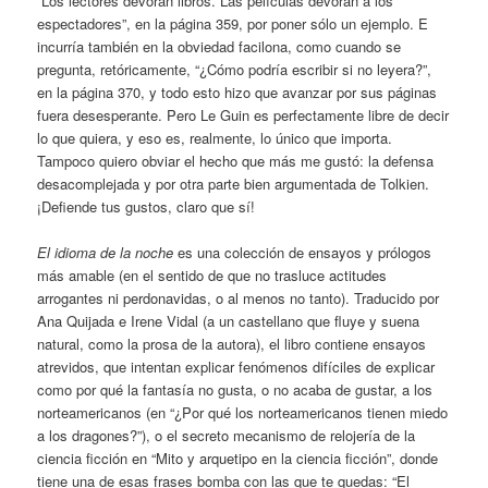
“Los lectores devoran libros. Las películas devoran a los
espectadores”, en la página 359, por poner sólo un ejemplo. E
incurría también en la obviedad facilona, como cuando se
pregunta, retóricamente, “¿Cómo podría escribir si no leyera?”,
en la página 370, y todo esto hizo que avanzar por sus páginas
fuera desesperante. Pero Le Guin es perfectamente libre de decir
lo que quiera, y eso es, realmente, lo único que importa.
Tampoco quiero obviar el hecho que más me gustó: la defensa
desacomplejada y por otra parte bien argumentada de Tolkien.
¡Defiende tus gustos, claro que sí!
El idioma de la noche
es una colección de ensayos y prólogos
más amable (en el sentido de que no trasluce actitudes
arrogantes ni perdonavidas, o al menos no tanto). Traducido por
Ana Quijada e Irene Vidal (a un castellano que fluye y suena
natural, como la prosa de la autora), el libro contiene ensayos
atrevidos, que intentan explicar fenómenos difíciles de explicar
como por qué la fantasía no gusta, o no acaba de gustar, a los
norteamericanos (en “¿Por qué los norteamericanos tienen miedo
a los dragones?”), o el secreto mecanismo de relojería de la
ciencia ficción en “Mito y arquetipo en la ciencia ficción”, donde
tiene una de esas frases bomba con las que te quedas: “El