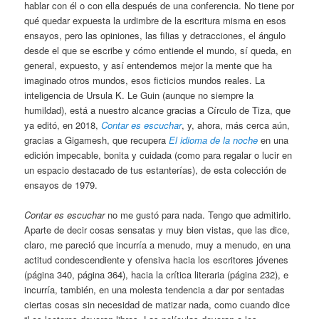
hablar con él o con ella después de una conferencia. No tiene por
qué quedar expuesta la urdimbre de la escritura misma en esos
ensayos, pero las opiniones, las filias y detracciones, el ángulo
desde el que se escribe y cómo entiende el mundo, sí queda, en
general, expuesto, y así entendemos mejor la mente que ha
imaginado otros mundos, esos ficticios mundos reales. La
inteligencia de Ursula K. Le Guin (aunque no siempre la
humildad), está a nuestro alcance gracias a Círculo de Tiza, que
ya editó, en 2018,
Contar es escuchar
, y, ahora, más cerca aún,
gracias a Gigamesh, que recupera
El idioma de la noche
en una
edición impecable, bonita y cuidada (como para regalar o lucir en
un espacio destacado de tus estanterías), de esta colección de
ensayos de 1979.
Contar es escuchar
no me gustó para nada. Tengo que admitirlo.
Aparte de decir cosas sensatas y muy bien vistas, que las dice,
claro, me pareció que incurría a menudo, muy a menudo, en una
actitud condescendiente y ofensiva hacia los escritores jóvenes
(página 340, página 364), hacia la crítica literaria (página 232), e
incurría, también, en una molesta tendencia a dar por sentadas
ciertas cosas sin necesidad de matizar nada, como cuando dice