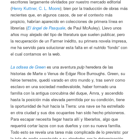
escritores largamente olvidados por nuestro mercado editorial
(
Henry Kuttner, C. L. Moore
); bien por la traducción de obras más
recientes que, en algunos casos, de ser el contexto más
propicio, habrían aparecido en colecciones de primera línea en
librerías (
El ángel de Pasquale
, de Paul McAuley). Llevo unos
años muy alejado del tipo de literatura que suelen publicar, pero
la recuperación de un Farmer inédito, su primera novela impresa,
me ha servido para solucionar esta falta en el nutrido “fondo” con
el cual contamos en la web.
La odisea de Green
es una aventura
pulp
heredera de las
historias de Marte o Venus de Edgar Rice Burroughs. Green, su
héroe terrestre, quedó varado en otro mundo y, tras servir como
esclavo en una sociedad medievaloide, haber formado una
familia con la antigua concubina del duque, Amra, y ascendido
hasta la posición más elevada permitida por su condición, tiene
la oportunidad de huir hacia la Tierra: una nave se ha estrellado
en otra ciudad y sus dos ocupantes han sido hecho prisioneros.
Para escapar necesita llegar hasta allí y liberarlos, algo que
requerirá cortar lazos con sus dueños y con su nueva familia.
Todo esto se revela una tarea más complicada de lo previsto: por
la tela de araña construida a su alrededor, por la determinación