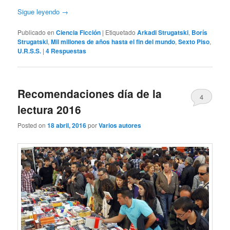
Sigue leyendo
→
Publicado en
Ciencia Ficción
|
Etiquetado
Arkadi Strugatski
,
Borís
Strugatski
,
Mil millones de años hasta el fin del mundo
,
Sexto Piso
,
U.R.S.S.
|
4
Respuestas
Recomendaciones día de la
4
lectura 2016
Posted on
18 abril, 2016
por
Varios autores