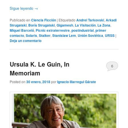
Sigue leyendo
→
Publicado en
Ciencia Ficción
|
Etiquetado
Andrei Tarkovski
,
Arkadi
Strugatski
,
Borís Strugatski
,
Gigamesh
,
La Visitación
,
La Zona
,
Miquel Barceló
,
Picnic extraterrestre
,
postindustrial
,
primer
contacto
,
Solaris
,
Stalker
,
Stanislaw Lem
,
Unión Soviética
,
URSS
|
Deja un comentario
Ursula K. Le Guin, In
6
Memoriam
Posted on
30 enero, 2018
por
Ignacio Illarregui Gárate