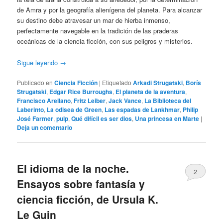
de Amra y por la geografía alienígena del planeta. Para alcanzar
su destino debe atravesar un mar de hierba inmenso,
perfectamente navegable en la tradición de las praderas
oceánicas de la ciencia ficción, con sus peligros y misterios.
Sigue leyendo
→
Publicado en
Ciencia Ficción
|
Etiquetado
Arkadi Strugatski
,
Borís
Strugatski
,
Edgar Rice Burroughs
,
El planeta de la aventura
,
Francisco Arellano
,
Fritz Leiber
,
Jack Vance
,
La Biblioteca del
Laberinto
,
La odisea de Green
,
Las espadas de Lankhmar
,
Philip
José Farmer
,
pulp
,
Qué difícil es ser dios
,
Una princesa en Marte
|
Deja un comentario
El idioma de la noche.
2
Ensayos sobre fantasía y
ciencia ficción, de Ursula K.
Le Guin