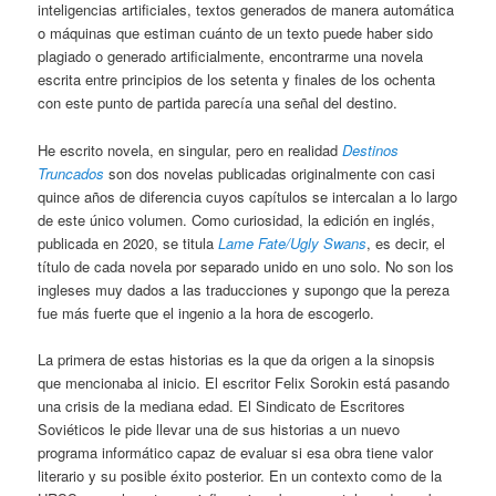
inteligencias artificiales, textos generados de manera automática
o máquinas que estiman cuánto de un texto puede haber sido
plagiado o generado artificialmente, encontrarme una novela
escrita entre principios de los setenta y finales de los ochenta
con este punto de partida parecía una señal del destino.
He escrito novela, en singular, pero en realidad
Destinos
Truncados
son dos novelas publicadas originalmente con casi
quince años de diferencia cuyos capítulos se intercalan a lo largo
de este único volumen. Como curiosidad, la edición en inglés,
publicada en 2020, se titula
Lame Fate/Ugly Swans
, es decir, el
título de cada novela por separado unido en uno solo. No son los
ingleses muy dados a las traducciones y supongo que la pereza
fue más fuerte que el ingenio a la hora de escogerlo.
La primera de estas historias es la que da origen a la sinopsis
que mencionaba al inicio. El escritor Felix Sorokin está pasando
una crisis de la mediana edad. El Sindicato de Escritores
Soviéticos le pide llevar una de sus historias a un nuevo
programa informático capaz de evaluar si esa obra tiene valor
literario y su posible éxito posterior. En un contexto como de la