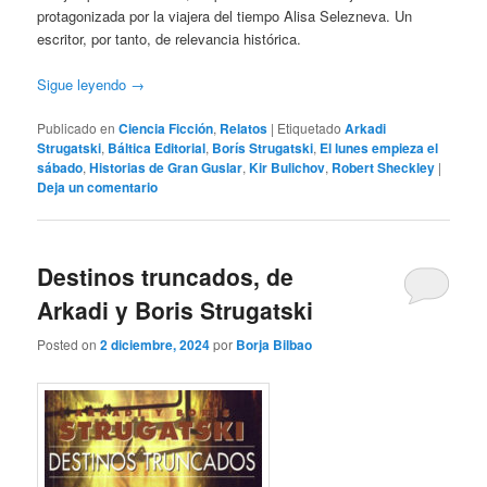
protagonizada por la viajera del tiempo Alisa Selezneva. Un
escritor, por tanto, de relevancia histórica.
Sigue leyendo
→
Publicado en
Ciencia Ficción
,
Relatos
|
Etiquetado
Arkadi
Strugatski
,
Báltica Editorial
,
Borís Strugatski
,
El lunes empieza el
sábado
,
Historias de Gran Guslar
,
Kir Bulichov
,
Robert Sheckley
|
Deja un comentario
Destinos truncados, de
Arkadi y Boris Strugatski
Posted on
2 diciembre, 2024
por
Borja Bilbao