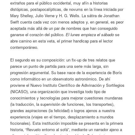
extraños para el público occidental, muy afín a historias
distópicas, postapocalípticas, de novums en la línea iniciada por
Mary Shelley, Julio Verne y H. G. Wells. La sátira de Jonathan
Swift cuenta cada vez con menos adeptos y, en general, es peor
aceptada más allá de un par de nombres que han conseguido
ganarse el corazón del público.
El lunes empieza el sábado
se
abre camino en esta veta, el primer handicap para el lector
contemporáneo.
El segundo es su composición: un fix-up de tres relatos que
parece un punto de partida para una serie más larga, sin
progresión argumental. Su base nace de la experiencia de Borís
como informático en un observatorio astronómico. De ahí
proviene el Nuevo Instituto Científico de Adivinación y Sortilegios
(NICASO), una organización que investiga todo tipo de
conocimientos y tecnologías para mejorar cuestiones mundanas
(la traducción, la supervisión de funciones, los transportes),
grandes aspiraciones (la felicidad) o logros ajenos a nuestra
experiencia (viajes en el tiempo, desplazamiento a mundos
ficcionales). Esta institución imposible se presenta en la primera
historia, “Revuelo entorno al sofá”, mediante un narrador ajeno a