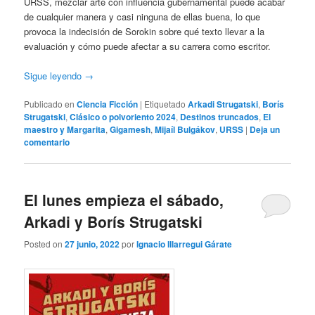
URSS, mezclar arte con influencia gubernamental puede acabar
de cualquier manera y casi ninguna de ellas buena, lo que
provoca la indecisión de Sorokin sobre qué texto llevar a la
evaluación y cómo puede afectar a su carrera como escritor.
Sigue leyendo
→
Publicado en
Ciencia Ficción
|
Etiquetado
Arkadi Strugatski
,
Borís
Strugatski
,
Clásico o polvoriento 2024
,
Destinos truncados
,
El
maestro y Margarita
,
Gigamesh
,
Mijaíl Bulgákov
,
URSS
|
Deja un
comentario
El lunes empieza el sábado,
Arkadi y Borís Strugatski
Posted on
27 junio, 2022
por
Ignacio Illarregui Gárate