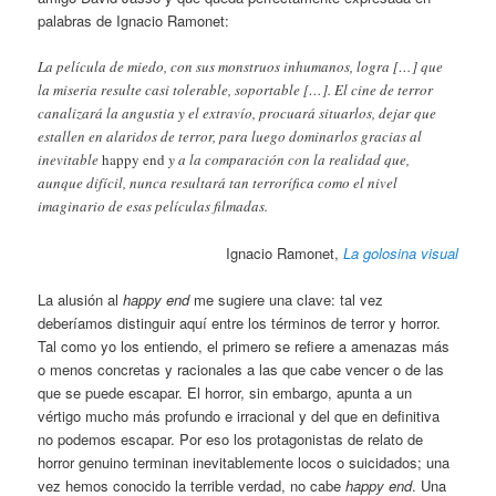
palabras de Ignacio Ramonet:
La película de miedo, con sus monstruos inhumanos, logra […] que
la miseria resulte casi tolerable, soportable […]. El cine de terror
canalizará la angustia y el extravío, procuará situarlos, dejar que
estallen en alaridos de terror, para luego dominarlos gracias al
inevitable
happy end
y a la comparación con la realidad que,
aunque difícil, nunca resultará tan terrorífica como el nivel
imaginario de esas películas filmadas.
Ignacio Ramonet,
La golosina visual
La alusión al
happy end
me sugiere una clave: tal vez
deberíamos distinguir aquí entre los términos de terror y horror.
Tal como yo los entiendo, el primero se refiere a amenazas más
o menos concretas y racionales a las que cabe vencer o de las
que se puede escapar. El horror, sin embargo, apunta a un
vértigo mucho más profundo e irracional y del que en definitiva
no podemos escapar. Por eso los protagonistas de relato de
horror genuino terminan inevitablemente locos o suicidados; una
vez hemos conocido la terrible verdad, no cabe
happy end
. Una