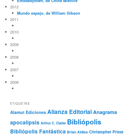
Embassytown, de China Miéville
2012
Mundo espejo, de William Gibson
2011
2010
2009
2008
2007
2006
ETIQUETAS
Alianza Editorial
Anagrama
Alamut Ediciones
Bibliópolis
apocalipsis
Arthur C. Clarke
Bibliópolis Fantástica
Christopher Priest
Brian Aldiss