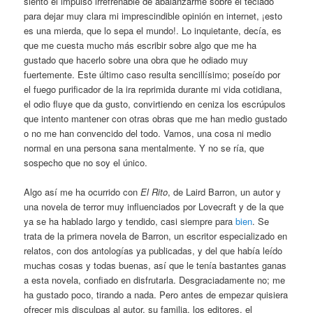
siento el impulso irrefrenable de abalanzarme sobre el teclado
para dejar muy clara mi imprescindible opinión en internet, ¡esto
es una mierda, que lo sepa el mundo!. Lo inquietante, decía, es
que me cuesta mucho más escribir sobre algo que me ha
gustado que hacerlo sobre una obra que he odiado muy
fuertemente. Este último caso resulta sencillísimo; poseído por
el fuego purificador de la ira reprimida durante mi vida cotidiana,
el odio fluye que da gusto, convirtiendo en ceniza los escrúpulos
que intento mantener con otras obras que me han medio gustado
o no me han convencido del todo. Vamos, una cosa ni medio
normal en una persona sana mentalmente. Y no se ría, que
sospecho que no soy el único.
Algo así me ha ocurrido con
El Rito
, de Laird Barron, un autor y
una novela de terror muy influenciados por Lovecraft y de la que
ya se ha hablado largo y tendido, casi siempre para
bien
. Se
trata de la primera novela de Barron, un escritor especializado en
relatos, con dos antologías ya publicadas, y del que había leído
muchas cosas y todas buenas, así que le tenía bastantes ganas
a esta novela, confiado en disfrutarla. Desgraciadamente no; me
ha gustado poco, tirando a nada. Pero antes de empezar quisiera
ofrecer mis disculpas al autor, su familia, los editores, el