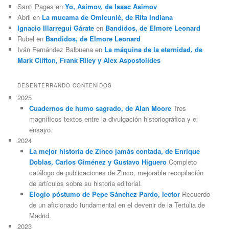
Santi Pages
en
Yo, Asimov, de Isaac Asimov
Abril
en
La mucama de Omicunlé, de Rita Indiana
Ignacio Illarregui Gárate
en
Bandidos, de Elmore Leonard
Rubel
en
Bandidos, de Elmore Leonard
Iván Fernández Balbuena
en
La máquina de la eternidad, de
Mark Clifton, Frank Riley y Alex Aspostolides
DESENTERRANDO CONTENIDOS
2025
Cuadernos de humo sagrado, de Alan Moore
Tres
magníficos textos entre la divulgación historiográfica y el
ensayo.
2024
La mejor historia de Zinco jamás contada, de Enrique
Doblas, Carlos Giménez y Gustavo Higuero
Completo
catálogo de publicaciones de Zinco, mejorable recopilación
de artículos sobre su historia editorial.
Elogio póstumo de Pepe Sánchez Pardo, lector
Recuerdo
de un aficionado fundamental en el devenir de la Tertulia de
Madrid.
2023