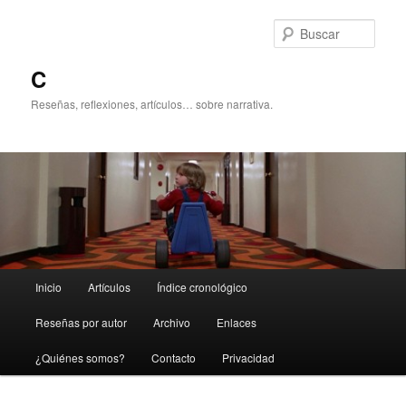
Ir
Ir
al
al
Busc
contenido
contenido
principal
secundario
C
Reseñas, reflexiones, artículos… sobre narrativa.
Menú
Inicio
Artículos
Índice cronológico
principal
Reseñas por autor
Archivo
Enlaces
¿Quiénes somos?
Contacto
Privacidad