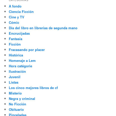
CATEGORÍAS
A fondo
Ciencia Ficción
Cine y TV
Cómic
Día del libro en librerías de segunda mano
Encrucijadas
Fantasía
Ficción
Fracasando por placer
Histórica
Homenaje a Lem
Hors catégorie
Ilustración
Juvenil
Listas
Los cinco mejores libros de cf
Misterio
Negra y criminal
No Ficción
Obituario
Pinceladas