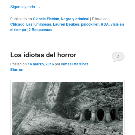
Sigue leyendo
→
Publicado en
Ciencia Ficción
,
Negra y criminal
|
Etiquetado
Chicago
,
Las luminosas
,
Lauren Beukes
,
psicokiller
,
RBA
,
viaje en
el tiempo
|
2
Respuestas
Los idiotas del horror
3
Posted on
14 marzo, 2016
por
Ismael Martínez
Biurrun