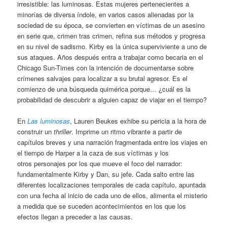
irresistible: las luminosas. Estas mujeres pertenecientes a
minorías de diversa índole, en varios casos alienadas por la
sociedad de su época, se convierten en víctimas de un asesino
en serie que, crimen tras crimen, refina sus métodos y progresa
en su nivel de sadismo. Kirby es la única superviviente a uno de
sus ataques. Años después entra a trabajar como becaria en el
Chicago Sun-Times con la intención de documentarse sobre
crímenes salvajes para localizar a su brutal agresor. Es el
comienzo de una búsqueda quimérica porque… ¿cuál es la
probabilidad de descubrir a alguien capaz de viajar en el tiempo?
En
Las luminosas
, Lauren Beukes exhibe su pericia a la hora de
construir un
thriller
. Imprime un ritmo vibrante a partir de
capítulos breves y una narración fragmentada entre los viajes en
el tiempo de Harper a la caza de sus víctimas y los
otros personajes por los que mueve el foco del narrador:
fundamentalmente Kirby y Dan, su jefe. Cada salto entre las
diferentes localizaciones temporales de cada capítulo, apuntada
con una fecha al inicio de cada uno de ellos, alimenta el misterio
a medida que se suceden acontecimientos en los que los
efectos llegan a preceder a las causas.