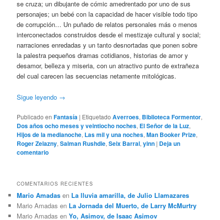
se cruza; un dibujante de cómic amedrentado por uno de sus
personajes; un bebé con la capacidad de hacer visible todo tipo
de corrupción… Un puñado de relatos personales más o menos
interconectados construidos desde el mestizaje cultural y social;
narraciones enredadas y un tanto desnortadas que ponen sobre
la palestra pequeños dramas cotidianos, historias de amor y
desamor, belleza y miseria, con un atractivo punto de extrañeza
del cual carecen las secuencias netamente mitológicas.
Sigue leyendo
→
Publicado en
Fantasía
|
Etiquetado
Averroes
,
Biblioteca Formentor
,
Dos años ocho meses y veintiocho noches
,
El Señor de la Luz
,
Hijos de la medianoche
,
Las mil y una noches
,
Man Booker Prize
,
Roger Zelazny
,
Salman Rushdie
,
Seix Barral
,
yinn
|
Deja un
comentario
COMENTARIOS RECIENTES
Mario Amadas
en
La lluvia amarilla, de Julio Llamazares
Mario Amadas
en
La Jornada del Muerto, de Larry McMurtry
Mario Amadas
en
Yo, Asimov, de Isaac Asimov