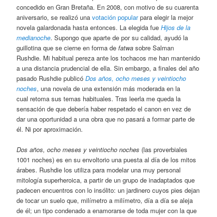
concedido en Gran Bretaña. En 2008, con motivo de su cuarenta
aniversario, se realizó una
votación popular
para elegir la mejor
novela galardonada hasta entonces. La elegida fue
Hijos de la
medianoche
. Supongo que aparte de por su calidad, ayudó la
guillotina que se cierne en forma de
fatwa
sobre Salman
Rushdie. Mi habitual pereza ante los tochacos me han mantenido
a una distancia prudencial de ella. Sin embargo, a finales del año
pasado Rushdie publicó
Dos años, ocho meses y veintiocho
noches
, una novela de una extensión más moderada en la
cual retoma sus temas habituales. Tras leerla me queda la
sensación de que debería haber respetado el canon en vez de
dar una oportunidad a una obra que no pasará a formar parte de
él. Ni por aproximación.
Dos años, ocho meses y veintiocho noches
(las proverbiales
1001 noches) es en su envoltorio una puesta al día de los mitos
árabes. Rushdie los utiliza para modelar una muy personal
mitología superheroica, a partir de un grupo de inadaptados que
padecen encuentros con lo insólito: un jardinero cuyos pies dejan
de tocar un suelo que, milímetro a milímetro, día a día se aleja
de él; un tipo condenado a enamorarse de toda mujer con la que