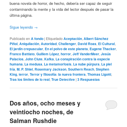
buena novela de horror, de hecho, debería ser capaz de seguir
contaminando la mente y la vida del lector después de pasar la
última página.
Sigue leyendo
→
Publicado en
A fondo
|
Etiquetado
Aceptación
,
Albert Sánchez
Piñol
,
Aniquilación
,
Autoridad
,
Challenger
,
David Roas
,
El Cultural
,
El jardín crepuscular
,
En el polvo de este planeta
,
Eugene Thacker
,
Franco Battiato
,
Guillem López
,
horror
,
Jeff VanderMeer
,
Jesús
Palacios
,
John Clute
,
Kafka
,
La conspiración contra la especie
humana
,
La medusa
,
La metamorfosis
,
La nube púrpura
,
La piel
fría
,
M. P. Shiel
,
Rosemary Jackson
,
Southern Reach
,
Stephen
King
,
terror
,
Terror y filosofía: la nueva frontera
,
Thomas Ligotti
,
Tras los límites de lo real
,
True Detective
|
3
Respuestas
Dos años, ocho meses y
veintiocho noches, de
Salman Rushdie