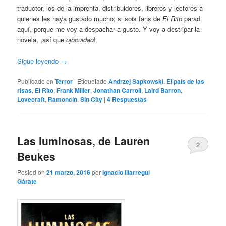
traductor, los de la imprenta, distribuidores, libreros y lectores a
quienes les haya gustado mucho; si sois fans de
El Rito
parad
aquí, porque me voy a despachar a gusto. Y voy a destripar la
novela, ¡así que
ojocuidao
!
Sigue leyendo
→
Publicado en
Terror
|
Etiquetado
Andrzej Sapkowski
,
El país de las
risas
,
El Rito
,
Frank Miller
,
Jonathan Carroll
,
Laird Barron
,
Lovecraft
,
Ramoncín
,
Sin City
|
4
Respuestas
Las luminosas, de Lauren
2
Beukes
Posted on
21 marzo, 2016
por
Ignacio Illarregui
Gárate