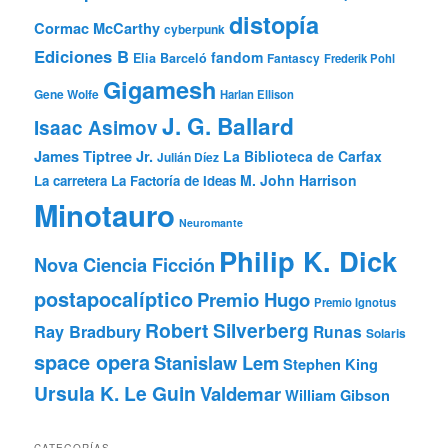
distopía
Cormac McCarthy
cyberpunk
Ediciones B
fandom
Elia Barceló
Fantascy
Frederik Pohl
Gigamesh
Gene Wolfe
Harlan Ellison
J. G. Ballard
Isaac Asimov
James Tiptree Jr.
La Biblioteca de Carfax
Julián Díez
M. John Harrison
La carretera
La Factoría de Ideas
Minotauro
Neuromante
Philip K. Dick
Nova Ciencia Ficción
postapocalíptico
Premio Hugo
Premio Ignotus
Robert Silverberg
Ray Bradbury
Runas
Solaris
space opera
Stanislaw Lem
Stephen King
Ursula K. Le Guin
Valdemar
William Gibson