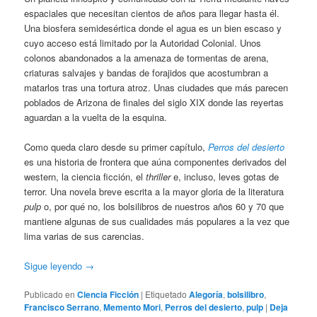
espaciales que necesitan cientos de años para llegar hasta él.
Una biosfera semidesértica donde el agua es un bien escaso y
cuyo acceso está limitado por la Autoridad Colonial. Unos
colonos abandonados a la amenaza de tormentas de arena,
criaturas salvajes y bandas de forajidos que acostumbran a
matarlos tras una tortura atroz. Unas ciudades que más parecen
poblados de Arizona de finales del siglo XIX donde las reyertas
aguardan a la vuelta de la esquina.
Como queda claro desde su primer capítulo,
Perros del desierto
es una historia de frontera que aúna componentes derivados del
western, la ciencia ficción, el
thriller
e, incluso, leves gotas de
terror. Una novela breve escrita a la mayor gloria de la literatura
pulp
o, por qué no, los bolsilibros de nuestros años 60 y 70 que
mantiene algunas de sus cualidades más populares a la vez que
lima varias de sus carencias.
Sigue leyendo
→
Publicado en
Ciencia Ficción
|
Etiquetado
Alegoría
,
bolsilibro
,
Francisco Serrano
,
Memento Mori
,
Perros del desierto
,
pulp
|
Deja