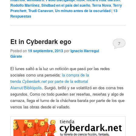
Rodolfo Martínez
,
Sindbad en el país del sueño
,
Terra Nova
,
Terry
Pratchett
,
Trudi Canavan
,
Un minuto antes de la oscuridad
|
13
Respuestas
Et in Cyberdark ego
7
Posted on
19 septiembre, 2013
por
Ignacio Illarregui
Gárate
El lunes saltó a la luz un notición que pasó por las redes
sociales como una perseida:
la compra de la
tienda
Cyberdark.net
por parte de la editorial
Alamut/Bibliópolis
. Surgió, brilló y se volatilizó en dos coma tres
segundos. Como no todo pueden ser reseñas, reseñas y algo de
carnaza, llega el turno de la cháchara barata por parte de los que
vemos las obras desde el vallado.