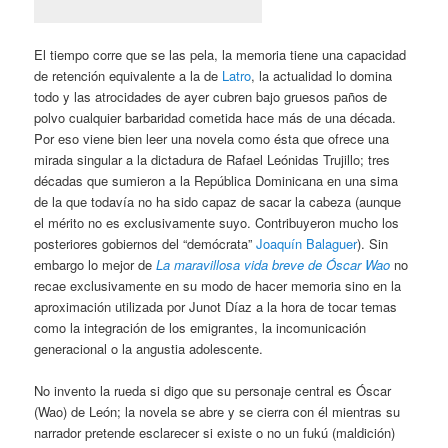
El tiempo corre que se las pela, la memoria tiene una capacidad
de retención equivalente a la de
Latro
, la actualidad lo domina
todo y las atrocidades de ayer cubren bajo gruesos paños de
polvo cualquier barbaridad cometida hace más de una década.
Por eso viene bien leer una novela como ésta que ofrece una
mirada singular a la dictadura de Rafael Leónidas Trujillo; tres
décadas que sumieron a la República Dominicana en una sima
de la que todavía no ha sido capaz de sacar la cabeza (aunque
el mérito no es exclusivamente suyo. Contribuyeron mucho los
posteriores gobiernos del “demócrata”
Joaquín Balaguer
). Sin
embargo lo mejor de
La maravillosa vida breve de Óscar Wao
no
recae exclusivamente en su modo de hacer memoria sino en la
aproximación utilizada por Junot Díaz a la hora de tocar temas
como la integración de los emigrantes, la incomunicación
generacional o la angustia adolescente.
No invento la rueda si digo que su personaje central es Óscar
(Wao) de León; la novela se abre y se cierra con él mientras su
narrador pretende esclarecer si existe o no un fukú (maldición)