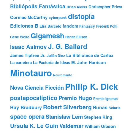
Bibliópolis Fantástica
Christopher Priest
Brian Aldiss
distopía
Cormac McCarthy
cyberpunk
Ediciones B
fandom
Elia Barceló
Fantascy
Frederik Pohl
Gigamesh
Gene Wolfe
Harlan Ellison
J. G. Ballard
Isaac Asimov
James Tiptree Jr.
La Biblioteca de Carfax
Julián Díez
M. John Harrison
La carretera
La Factoría de Ideas
Minotauro
Neuromante
Philip K. Dick
Nova Ciencia Ficción
postapocalíptico
Premio Hugo
Premio Ignotus
Robert Silverberg
Ray Bradbury
Runas
Solaris
space opera
Stanislaw Lem
Stephen King
Ursula K. Le Guin
Valdemar
William Gibson