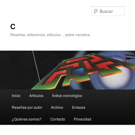
Ir
Ir
al
al
Busc
contenido
contenido
principal
secundario
C
Reseñas, reflexiones, artículos… sobre narrativa.
Menú
Inicio
Artículos
Índice cronológico
principal
Reseñas por autor
Archivo
Enlaces
¿Quiénes somos?
Contacto
Privacidad