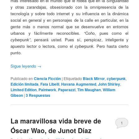
más interesado en el mundo que le rodea que en la Singularidad
y otras zarandajas, obsesionado con la omnipresencia de la
tecnología y sobre todo internet y su influencia en la dinámica
social en general y en personajes de la calle en particular, en la
gente más o menos normal que se desenvuelve en entornos
urbanos y fácilmente reconocibles. “Coño, pues como el
cyberpunk”
, pensará usted. Pues sí, perspicaz, inteligente y
apuesto lector o lectora, como el
cyberpunk.
Pero hasta cierto
punto.
Sigue leyendo
→
Publicado en
Ciencia Ficción
|
Etiquetado
Black Mirror
,
cyberpunk
,
Edición limitada
,
Fata Libelli
,
Havana Augmented
,
John Shirley
,
Limited Edition
,
Paintwork
,
Paparazzi
,
Tim Maughan
,
William
Gibson
|
3
Respuestas
La maravillosa vida breve de
1
Óscar Wao, de Junot Díaz