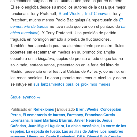
colecciones surgidas en los últimos tiempos: no parten de cero.
El sello engloba desde su inicio los autores de la casa que mejor
funcionan: Terry Pratchett,
Brent Weeks
,
Trudi Canavan
, Terry
Pratchett, mucho menos Paolo Bacigalupi (la repercusión de
El
cementerio de barcos
no tuvo nada que ver con el puntazo de
La
chica mecánica
). Y Terry Pratchett. Una posición de partida
fraguada en hormigón armado a prueba de fluctuaciones.
También, han apostado para su alumbramiento por cuatro títulos
potentes sin escatimar en medios en su promoción: amplia
cobertura en la
blogsfera
, copias de prensa a todo el que las ha
solicitado, sorteos varios, presentación en la feria del libro de
Madrid, presencia en el festival Celsius de Avilés y, cómo no, en
las redes sociales. La cosa promete mantener el nivel tal y como
se intuye en
sus lanzamientos para los próximos meses
.
Sigue leyendo
→
Publicado en
Reflexiones
|
Etiquetado
Brent Weeks
,
Concepción
Perea
,
El cementerio de barcos
,
Fantascy
,
Francisco García
Lorenzana
,
Ismael Martínez Biurrun
,
Javier Negrete
,
Jesús
Cañadas
,
Juan Miguel Aguilera
,
La chica mecánica
,
La corte de los
espejos
,
La espada de fuego
,
Las astillas de Jahve
,
Los nombres
muertos
,
Minotauro
,
Paolo Bacigalupi
,
RBA
,
Ricard Ruiz Garzón
,