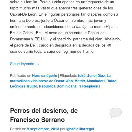
sobre su familia. Pero su vida apenas es un fragmento de un
tapiz mucho más vasto que abarca tres generaciones de los
Cabral-De León. En él figuran personajes tan dispares como su
hermana Dolores, junto a Óscar el miembro más joven y
eminentemente estadounidense de su
family
; su madre Hipatia
Belicia Cabral, Beli, el nexo de unión entre la República
Dominicana y EE.UU.; y el “perdido” patriarca del clan, Abelardo,
el padre de Beli, caído en desgracia en la década de los 40
cuando sufrió toda la saña del régimen de Trujillo.
Sigue leyendo
→
Publicado en
Hors catégorie
|
Etiquetado
fukú
,
Junot Díaz
,
La
maravillosa vida breve de Óscar Wao
,
Matrix
,
Mondadori
,
Rafael
Leónidas Trujillo
,
República Dominicana
|
1
Respuesta
Perros del desierto, de
Francisco Serrano
Posted on
9 septiembre, 2013
por
Ignacio Illarregui