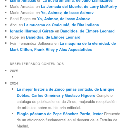
Mario Amadas
en
La lluvia amarilla, de Julio Llamazares
Mario Amadas
en
La Jornada del Muerto, de Larry McMurtry
Mario Amadas
en
Yo, Asimov, de Isaac Asimov
Santi Pages
en
Yo, Asimov, de Isaac Asimov
Abril
en
La mucama de Omicunlé, de Rita Indiana
Ignacio Illarregui Gárate
en
Bandidos, de Elmore Leonard
Rubel
en
Bandidos, de Elmore Leonard
Iván Fernández Balbuena
en
La máquina de la eternidad, de
Mark Clifton, Frank Riley y Alex Aspostolides
DESENTERRANDO CONTENIDOS
2025
2024
La mejor historia de Zinco jamás contada, de Enrique
Doblas, Carlos Giménez y Gustavo Higuero
Completo
catálogo de publicaciones de Zinco, mejorable recopilación
de artículos sobre su historia editorial.
Elogio póstumo de Pepe Sánchez Pardo, lector
Recuerdo
de un aficionado fundamental en el devenir de la Tertulia de
Madrid.