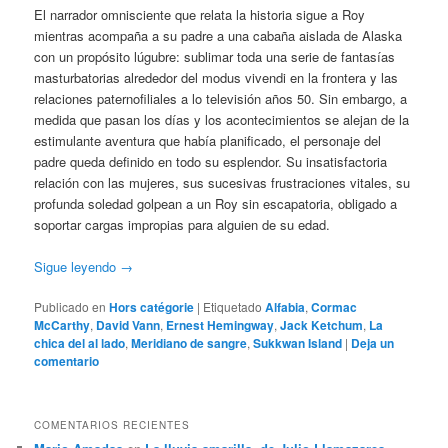
El narrador omnisciente que relata la historia sigue a Roy
mientras acompaña a su padre a una cabaña aislada de Alaska
con un propósito lúgubre: sublimar toda una serie de fantasías
masturbatorias alrededor del modus vivendi en la frontera y las
relaciones paternofiliales a lo televisión años 50. Sin embargo, a
medida que pasan los días y los acontecimientos se alejan de la
estimulante aventura que había planificado, el personaje del
padre queda definido en todo su esplendor. Su insatisfactoria
relación con las mujeres, sus sucesivas frustraciones vitales, su
profunda soledad golpean a un Roy sin escapatoria, obligado a
soportar cargas impropias para alguien de su edad.
Sigue leyendo
→
Publicado en
Hors catégorie
|
Etiquetado
Alfabia
,
Cormac
McCarthy
,
David Vann
,
Ernest Hemingway
,
Jack Ketchum
,
La
chica del al lado
,
Meridiano de sangre
,
Sukkwan Island
|
Deja un
comentario
COMENTARIOS RECIENTES