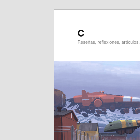
Ir
Ir
al
al
contenido
contenido
C
principal
secundario
Reseñas, reflexiones, artículos