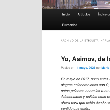
Menú
Inicio
Artículos
Índice c
principal
Privacidad
ARCHIVO DE LA ETIQUETA:
HARLA
Yo, Asimov, de 
Posted on
11 mayo, 2026
por
Mario
En mayo de 2017, poco antes 
alegres colaboraciones con C,
estas palabras sobre las mem
Adecentadas y pulidas esas pá
ahora para que estén donde r
sentido que estén.