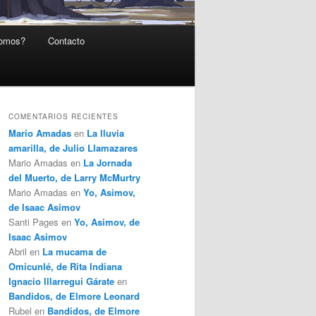
somos?
Contacto
COMENTARIOS RECIENTES
Mario Amadas
en
La lluvia
amarilla, de Julio Llamazares
Mario Amadas
en
La Jornada
del Muerto, de Larry McMurtry
Mario Amadas
en
Yo, Asimov,
de Isaac Asimov
Santi Pages
en
Yo, Asimov, de
Isaac Asimov
Abril
en
La mucama de
Omicunlé, de Rita Indiana
Ignacio Illarregui Gárate
en
Bandidos, de Elmore Leonard
Rubel
en
Bandidos, de Elmore