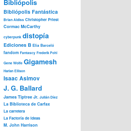
Bibliópolis
Bibliópolis Fantástica
Christopher Priest
Brian Aldiss
Cormac McCarthy
distopía
cyberpunk
Ediciones B
Elia Barceló
fandom
Fantascy
Frederik Pohl
Gigamesh
Gene Wolfe
Harlan Ellison
Isaac Asimov
J. G. Ballard
James Tiptree Jr.
Julián Díez
La Biblioteca de Carfax
La carretera
La Factoría de Ideas
M. John Harrison