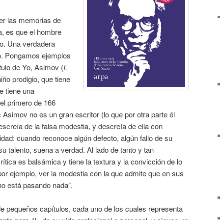
eer las memorias de
a, es que el hombre
o. Una verdadera
ipo. Pongamos ejemplos
tulo de Yo, Asimov (
I.
iño prodigio, que tiene
e tiene una
 el primero de 166
 Asimov no es un gran escritor (lo que por otra parte él
escreía de la falsa modestia, y descreía de ella con
lidad: cuando reconoce algún defecto, algún fallo de su
u talento, suena a verdad. Al lado de tanto y tan
ítica es balsámica y tiene la textura y la convicción de lo
por ejemplo, ver la modestia con la que admite que en sus
no está pasando nada”.
pequeños capítulos, cada uno de los cuales representa