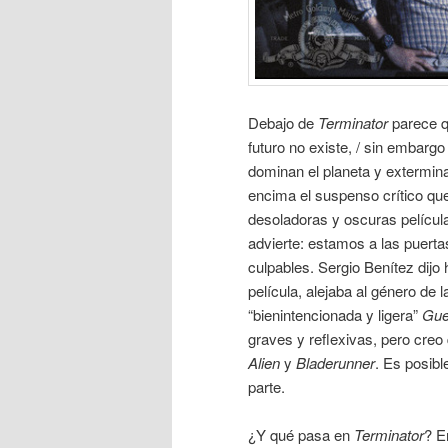
Debajo de
Terminator
parece q
futuro no existe, / sin embarg
dominan el planeta y extermi
encima el suspenso crítico q
desoladoras y oscuras películas
advierte: estamos a las puerta
culpables. Sergio Benítez dijo
película, alejaba al género de
“bienintencionada y ligera”
Gue
graves y reflexivas, pero creo
Alien
y
Bladerunner
. Es posibl
parte.
¿Y qué pasa en
Terminator
? E