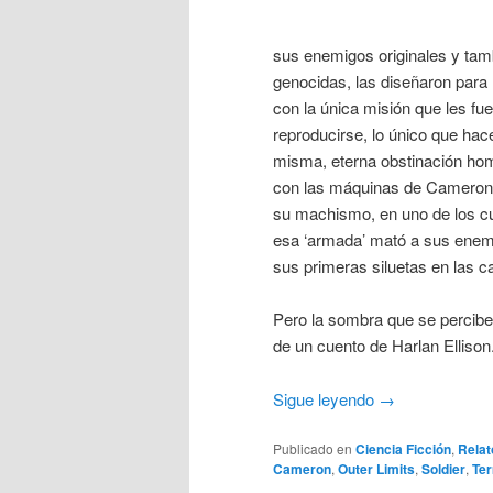
sus enemigos originales y tamb
genocidas, las diseñaron para l
con la única misión que les f
reproducirse, lo único que ha
misma, eterna obstinación ho
con las máquinas de Cameron. 
su machismo, en uno de los c
esa ‘armada’ mató a sus enem
sus primeras siluetas en las c
Pero la sombra que se percibe
de un cuento de Harlan Ellison
Sigue leyendo
→
Publicado en
Ciencia Ficción
,
Relat
Cameron
,
Outer Limits
,
Soldier
,
Ter