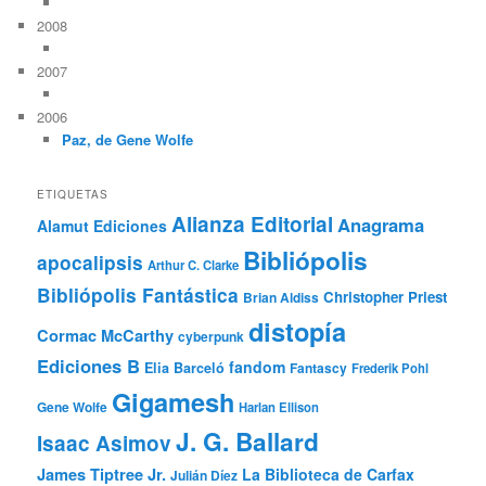
2008
2007
2006
Paz, de Gene Wolfe
ETIQUETAS
Alianza Editorial
Anagrama
Alamut Ediciones
Bibliópolis
apocalipsis
Arthur C. Clarke
Bibliópolis Fantástica
Christopher Priest
Brian Aldiss
distopía
Cormac McCarthy
cyberpunk
Ediciones B
fandom
Elia Barceló
Fantascy
Frederik Pohl
Gigamesh
Gene Wolfe
Harlan Ellison
J. G. Ballard
Isaac Asimov
James Tiptree Jr.
La Biblioteca de Carfax
Julián Díez