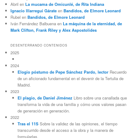
Abril
en
La mucama de Omicunlé, de Rita Indiana
Ignacio Illarregui Gárate
en
Bandidos, de Elmore Leonard
Rubel
en
Bandidos, de Elmore Leonard
Iván Fernández Balbuena
en
La máquina de la eternidad, de
Mark Clifton, Frank Riley y Alex Aspostolides
DESENTERRANDO CONTENIDOS
2025
2024
Elogio póstumo de Pepe Sánchez Pardo, lector
Recuerdo
de un aficionado fundamental en el devenir de la Tertulia de
Madrid.
2023
El plagio, de Daniel Jiménez
Libro sobre una canallada que
transforma la vida de una familia y cómo unos valores pasan
de generación en generación.
2022
Tras el 11S
Sobre la validez de las opiniones, el tiempo
transcurrido desde el acceso a la obra y la manera de
formularlas.