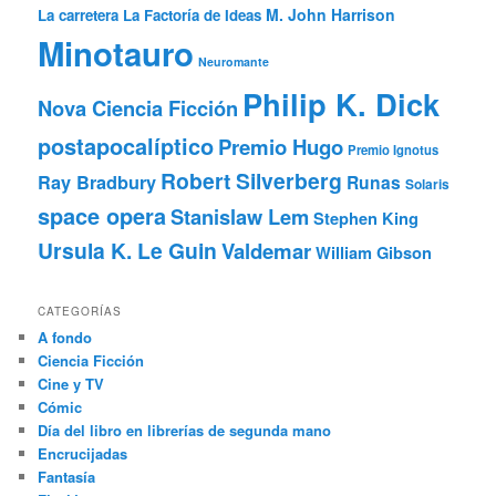
M. John Harrison
La carretera
La Factoría de Ideas
Minotauro
Neuromante
Philip K. Dick
Nova Ciencia Ficción
postapocalíptico
Premio Hugo
Premio Ignotus
Robert Silverberg
Ray Bradbury
Runas
Solaris
space opera
Stanislaw Lem
Stephen King
Ursula K. Le Guin
Valdemar
William Gibson
CATEGORÍAS
A fondo
Ciencia Ficción
Cine y TV
Cómic
Día del libro en librerías de segunda mano
Encrucijadas
Fantasía