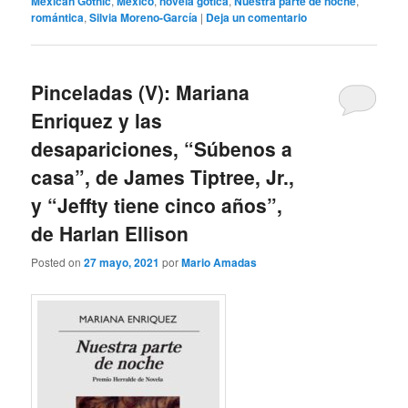
Mexican Gothic
,
México
,
novela gótica
,
Nuestra parte de noche
,
romántica
,
Silvia Moreno-García
|
Deja un comentario
Pinceladas (V): Mariana
Enriquez y las
desapariciones, “Súbenos a
casa”, de James Tiptree, Jr.,
y “Jeffty tiene cinco años”,
de Harlan Ellison
Posted on
27 mayo, 2021
por
Mario Amadas