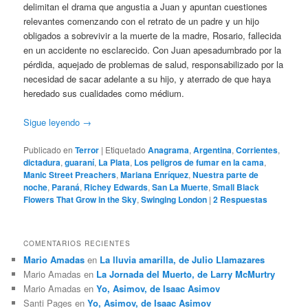
delimitan el drama que angustia a Juan y apuntan cuestiones
relevantes comenzando con el retrato de un padre y un hijo
obligados a sobrevivir a la muerte de la madre, Rosario, fallecida
en un accidente no esclarecido. Con Juan apesadumbrado por la
pérdida, aquejado de problemas de salud, responsabilizado por la
necesidad de sacar adelante a su hijo, y aterrado de que haya
heredado sus cualidades como médium.
Sigue leyendo
→
Publicado en
Terror
|
Etiquetado
Anagrama
,
Argentina
,
Corrientes
,
dictadura
,
guaraní
,
La Plata
,
Los peligros de fumar en la cama
,
Manic Street Preachers
,
Mariana Enríquez
,
Nuestra parte de
noche
,
Paraná
,
Richey Edwards
,
San La Muerte
,
Small Black
Flowers That Grow in the Sky
,
Swinging London
|
2
Respuestas
COMENTARIOS RECIENTES
Mario Amadas
en
La lluvia amarilla, de Julio Llamazares
Mario Amadas
en
La Jornada del Muerto, de Larry McMurtry
Mario Amadas
en
Yo, Asimov, de Isaac Asimov
Santi Pages
en
Yo, Asimov, de Isaac Asimov