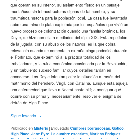
que operan en su interior, su aislamiento físico en un paisaje
montañoso sin infraestructuras dignas de tal nombre, y su
traumática historia para la población local. La casa fue levantada
sobre una mina de plata explotada por los españoles que vivió un
nuevo proceso de colonización cuando una familia británica, los
Doyle, se hizo con ella a mediados del siglo XIX. Esta repetición
de la jugada, con su abuso de los nativos, es la que cobra
relevancia cuando se comenta la extraña plaga padecida durante
el Porfiriato, que exterminó a la práctica totalidad de los
trabajadores, y la ruina económica ocasionada por la Revolución,
y un turbulento suceso familiar cuyos detalles tardan en
conocerse. Los Doyle intentan paliar la situación a través del
matrimonio del heredero, Virgil, con Catalina, aunque esta aqueja
una enfermedad que lleva a Noemí hasta allí; a averiguar qué
ocurre con su prima y, necesariamente, resolver el enigma de
detrás de High Place.
Sigue leyendo
→
Publicado en
Misterio
|
Etiquetado
Cumbres borrascosas
,
Gótico
,
High Place
,
Jane Eyre
,
La cumbre escarlata
,
Mariana Enríquez
,