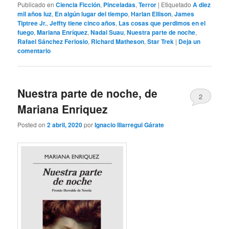
Publicado en
Ciencia Ficción
,
Pinceladas
,
Terror
|
Etiquetado
A diez
mil años luz
,
En algún lugar del tiempo
,
Harlan Ellison
,
James
Tiptree Jr.
,
Jeffty tiene cinco años
,
Las cosas que perdimos en el
fuego
,
Mariana Enríquez
,
Nadal Suau
,
Nuestra parte de noche
,
Rafael Sánchez Ferlosio
,
Richard Matheson
,
Star Trek
|
Deja un
comentario
Nuestra parte de noche, de
2
Mariana Enriquez
Posted on
2 abril, 2020
por
Ignacio Illarregui Gárate