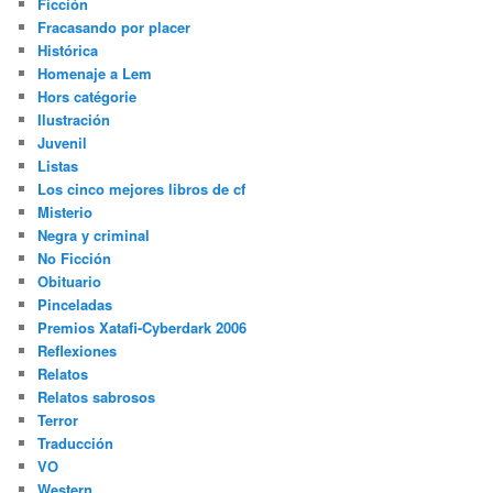
Ficción
Fracasando por placer
Histórica
Homenaje a Lem
Hors catégorie
Ilustración
Juvenil
Listas
Los cinco mejores libros de cf
Misterio
Negra y criminal
No Ficción
Obituario
Pinceladas
Premios Xatafi-Cyberdark 2006
Reflexiones
Relatos
Relatos sabrosos
Terror
Traducción
VO
Western