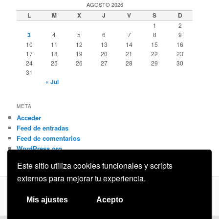
AGOSTO 2026
L
M
X
J
V
S
D
1
2
3
4
5
6
7
8
9
10
11
12
13
14
15
16
17
18
19
20
21
22
23
24
25
26
27
28
29
30
31
« Jul
META
Acceder
Feed de entradas
Feed de comentarios
WordPress.org
Este sitio utiliza cookies funcionales y scripts
externos para mejorar tu experiencia.
Privacidad
Funciona gracias a WordPress
Mis ajustes
Acepto