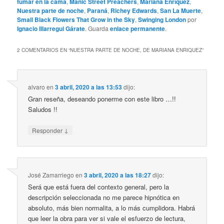
fumar en la cama
,
Manic Street Preachers
,
Mariana Enríquez
,
Nuestra parte de noche
,
Paraná
,
Richey Edwards
,
San La Muerte
,
Small Black Flowers That Grow in the Sky
,
Swinging London
por
Ignacio Illarregui Gárate
. Guarda
enlace permanente
.
2 COMENTARIOS EN “
NUESTRA PARTE DE NOCHE, DE MARIANA ENRIQUEZ
”
alvaro
en
3 abril, 2020 a las 13:53
dijo:
Gran reseña, deseando ponerme con este libro …!!
Saludos !!
↓
Responder
José Zamarriego
en
3 abril, 2020 a las 18:27
dijo:
Será que está fuera del contexto general, pero la
descripción seleccionada no me parece hipnótica en
absoluto, más bien normalita, a lo más cumplidora. Habrá
que leer la obra para ver si vale el esfuerzo de lectura,