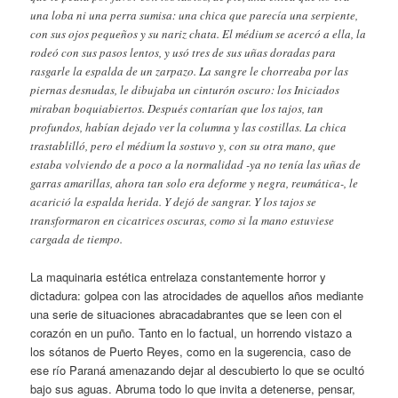
una loba ni una perra sumisa: una chica que parecía una serpiente,
con sus ojos pequeños y su nariz chata. El médium se acercó a ella, la
rodeó con sus pasos lentos, y usó tres de sus uñas doradas para
rasgarle la espalda de un zarpazo. La sangre le chorreaba por las
piernas desnudas, le dibujaba un cinturón oscuro: los Iniciados
miraban boquiabiertos. Después contarían que los tajos, tan
profundos, habían dejado ver la columna y las costillas. La chica
trastablilló, pero el médium la sostuvo y, con su otra mano, que
estaba volviendo de a poco a la normalidad -ya no tenía las uñas de
garras amarillas, ahora tan solo era deforme y negra, reumática-, le
acarició la espalda herida. Y dejó de sangrar. Y los tajos se
transformaron en cicatrices oscuras, como si la mano estuviese
cargada de tiempo.
La maquinaria estética entrelaza constantemente horror y
dictadura: golpea con las atrocidades de aquellos años mediante
una serie de situaciones abracadabrantes que se leen con el
corazón en un puño. Tanto en lo factual, un horrendo vistazo a
los sótanos de Puerto Reyes, como en la sugerencia, caso de
ese río Paraná amenazando dejar al descubierto lo que se ocultó
bajo sus aguas. Abruma todo lo que invita a detenerse, pensar,