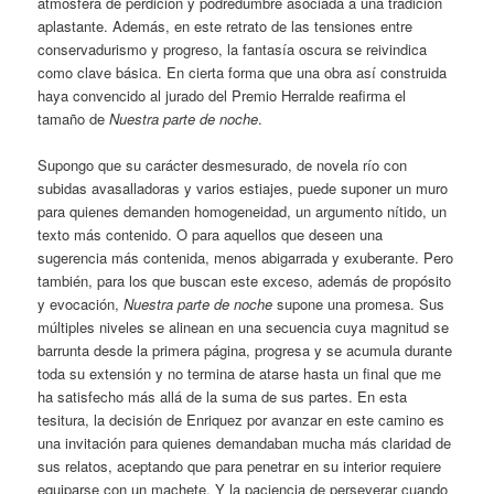
atmósfera de perdición y podredumbre asociada a una tradición
aplastante. Además, en este retrato de las tensiones entre
conservadurismo y progreso, la fantasía oscura se reivindica
como clave básica. En cierta forma que una obra así construida
haya convencido al jurado del Premio Herralde reafirma el
tamaño de
Nuestra parte de noche
.
Supongo que su carácter desmesurado, de novela río con
subidas avasalladoras y varios estiajes, puede suponer un muro
para quienes demanden homogeneidad, un argumento nítido, un
texto más contenido. O para aquellos que deseen una
sugerencia más contenida, menos abigarrada y exuberante. Pero
también, para los que buscan este exceso, además de propósito
y evocación,
Nuestra parte de noche
supone una promesa. Sus
múltiples niveles se alinean en una secuencia cuya magnitud se
barrunta desde la primera página, progresa y se acumula durante
toda su extensión y no termina de atarse hasta un final que me
ha satisfecho más allá de la suma de sus partes. En esta
tesitura, la decisión de Enriquez por avanzar en este camino es
una invitación para quienes demandaban mucha más claridad de
sus relatos, aceptando que para penetrar en su interior requiere
equiparse con un machete. Y la paciencia de perseverar cuando