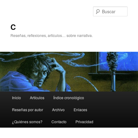
Ir
al
Busc
contenido
principal
C
Reseñas, reflexiones, artículos… sobre narrativa.
Menú
Inicio
Artículos
Índice cronológico
principal
Reseñas por autor
Archivo
Enlaces
¿Quiénes somos?
Contacto
Privacidad