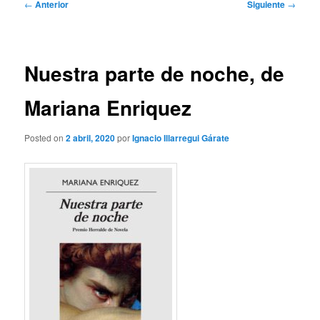
Navegación
←
Anterior
Siguiente
→
de
entradas
Nuestra parte de noche, de
Mariana Enriquez
Posted on
2 abril, 2020
por
Ignacio Illarregui Gárate