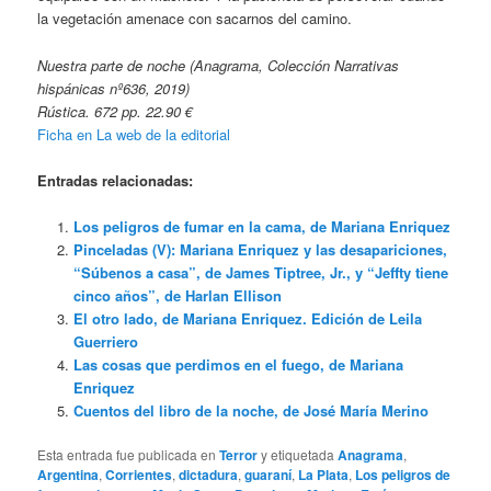
la vegetación amenace con sacarnos del camino.
Nuestra parte de noche (Anagrama, Colección Narrativas
hispánicas nº636, 2019)
Rústica. 672 pp. 22.90 €
Ficha en La web de la editorial
Entradas relacionadas:
Los peligros de fumar en la cama, de Mariana Enriquez
Pinceladas (V): Mariana Enriquez y las desapariciones,
“Súbenos a casa”, de James Tiptree, Jr., y “Jeffty tiene
cinco años”, de Harlan Ellison
El otro lado, de Mariana Enriquez. Edición de Leila
Guerriero
Las cosas que perdimos en el fuego, de Mariana
Enriquez
Cuentos del libro de la noche, de José María Merino
Esta entrada fue publicada en
Terror
y etiquetada
Anagrama
,
Argentina
,
Corrientes
,
dictadura
,
guaraní
,
La Plata
,
Los peligros de