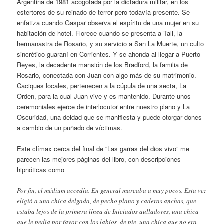
Argentina de 1981 acogotada por la dictadura militar, en los
estertores de su reinado de terror pero todavía presente. Se
enfatiza cuando Gaspar observa el espíritu de una mujer en su
habitación de hotel. Florece cuando se presenta a Tali, la
hermanastra de Rosario, y su servicio a San La Muerte, un culto
sincrético guaraní en Corrientes. Y se ahonda al llegar a Puerto
Reyes, la decadente mansión de los Bradford, la familia de
Rosario, conectada con Juan con algo más de su matrimonio.
Caciques locales, pertenecen a la cúpula de una secta, La
Orden, para la cual Juan vive y es mantenido. Durante unos
ceremoniales ejerce de interlocutor entre nuestro plano y La
Oscuridad, una deidad que se manifiesta y puede otorgar dones
a cambio de un puñado de víctimas.
Este clímax cerca del final de “Las garras del dios vivo” me
parecen las mejores páginas del libro, con descripciones
hipnóticas como
Por fin, el médium accedía. En general marcaba a muy pocos. Esta vez
eligió a una chica delgada, de pecho plano y caderas anchas, que
estaba lejos de la primera línea de Iniciados aulladores, una chica
que le pedía por favor con los labios, de pie, una chica que no era