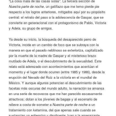
“La cosa mala de las casas solas”. La tercera sección de
Nuestra parte de noche
, un gatillazo que me temo pierde pie
respecto a los logros anteriores, mitigados aquí por su propósito
central: el retrato del paso a la adolescencia de Gaspar, que se
convierte en generacional con el protagonismo de Pablo, Victoria
y Adela, su grupo de amigos.
Ya desde su inicio, la búsqueda del desaparecido perro de
Victoria, incide en un cambio de foco que se subraya con la
manera en que el pasado neblinoso se exterioriza, capitalizado
por la muerte de la madre de Gaspar y el misterioso brazo
mutilado de Adela, o el descubrimiento de la sexualidad. Este
relato está aderezado con acontecimientos que acentúan el
momento y el lugar donde ocurren (entre 1985 y 1986), desde la
erupción del Nevado del Ruiz a la victoria en el mundial de
México. Y aunque algunos potencian el descubrimiento de las
facetas más oscuras del mundo adulto, la narración se amansa
en una serie de recovecos que me han parecido escasamente
atractivos: dotan a los jóvenes de bagaje y al escenario de
relieve a costa de someter a
Nuestra parte de noche
a un
tratamiento con ketamina, del que apenas sale cuando se
sustancian un enfermizo y displicente Juan o la amenazante