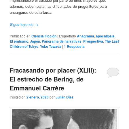
imprescindible el cuidado por parte de unos mayores que,
además, deben paliar las dificultades de progenitores para
encargarse de esta tarea.
Sigue leyendo
→
Publicado en
Ciencia Ficción
|
Etiquetado
Anagrama
,
apocalipsis
,
El emisario
,
Japón
,
Panorama de narrativas
,
Prospectiva
,
The Last
Children of Tokyo
,
Yoko Tawada
|
1
Respuesta
Fracasando por placer (XLIII):
El estrecho de Bering, de
Emmanuel Carrère
Posted on
2 enero, 2023
por
Julián Díez