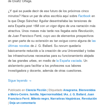
de Ekaitz Ortega.
¿Y qué se puede decir de ese futuro de los próximos cinco
minutos? Hace un par de años escribía aquí sobre
Factbook
en
la que Diego Sánchez Aguilar desentrañaba las tensiones de
esta España post 15M con un vigor digno de una narración más
atractiva. Unos meses más tarde nos llegaba este
Revolución
,
de Juan Francisco Ferré, cuyo uso de elementos prospectivos
en gran parte de su extensión es tan exiguo como alguna de
las
últimas novelas
de J. G. Ballard. Su
novum
quedaría
básicamente reducido a la creación de una Universidad y todas
las infraestructuras necesarias para su funcionamiento alejada
de las grandes urbes, en medio de
la España vaciada
. Un
aislamiento para facilitar a los profesores sus labores
investigadora y docente, además de otras cuestiones.
Sigue leyendo
→
Publicado en
Ciencia Ficción
|
Etiquetado
Anagrama
,
Bienvenidos
a Metro-Centre
,
familia
,
hipernormalidad
,
IAs
,
J. G. Ballard
,
Juan
Francisco Ferré
,
Milenio negro
,
Narrativas hispánicas
,
Revolución
|
Deja un comentario