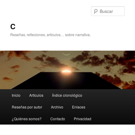
Ir
Ir
al
al
Busc
contenido
contenido
principal
secundario
C
Reseñas, reflexiones, artículos… sobre narrativa.
Menú
Inicio
Artículos
Índice cronológico
principal
Reseñas por autor
Archivo
Enlaces
¿Quiénes somos?
Contacto
Privacidad