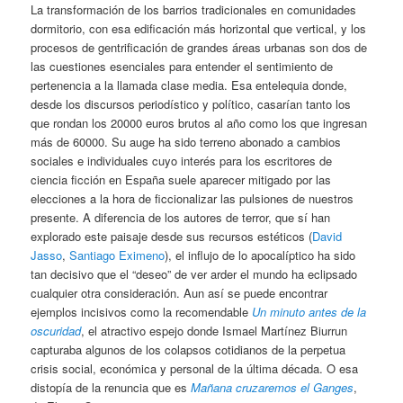
La transformación de los barrios tradicionales en comunidades
dormitorio, con esa edificación más horizontal que vertical, y los
procesos de gentrificación de grandes áreas urbanas son dos de
las cuestiones esenciales para entender el sentimiento de
pertenencia a la llamada clase media. Esa entelequia donde,
desde los discursos periodístico y político, casarían tanto los
que rondan los 20000 euros brutos al año como los que ingresan
más de 60000. Su auge ha sido terreno abonado a cambios
sociales e individuales cuyo interés para los escritores de
ciencia ficción en España suele aparecer mitigado por las
elecciones a la hora de ficcionalizar las pulsiones de nuestros
presente. A diferencia de los autores de terror, que sí han
explorado este paisaje desde sus recursos estéticos (
David
Jasso
,
Santiago Eximeno
), el influjo de lo apocalíptico ha sido
tan decisivo que el “deseo” de ver arder el mundo ha eclipsado
cualquier otra consideración. Aun así se puede encontrar
ejemplos incisivos como la recomendable
Un minuto antes de la
oscuridad
, el atractivo espejo donde Ismael Martínez Biurrun
capturaba algunos de los colapsos cotidianos de la perpetua
crisis social, económica y personal de la última década. O esa
distopía de la renuncia que es
Mañana cruzaremos el Ganges
,