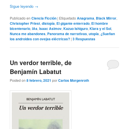
Sigue leyendo
→
Publicado en
Ciencia Ficción
|
Etiquetado
Anagrama
,
Black Mirror
,
Christopher Priest
,
distopía
,
El gigante enterrado
,
El hombre
bicentenario
,
IAs
,
Isaac Asimov
,
Kazuo Ishiguro
,
Klara y el Sol
,
Nunca me abandones
,
Panorama de narrativas
,
utopía
,
¿Sueñan
los androides con ovejas eléctricas?
|
3
Respuestas
Un verdor terrible, de
Benjamín Labatut
Posted on
8 febrero, 2021
por
Carlos Morgenroth