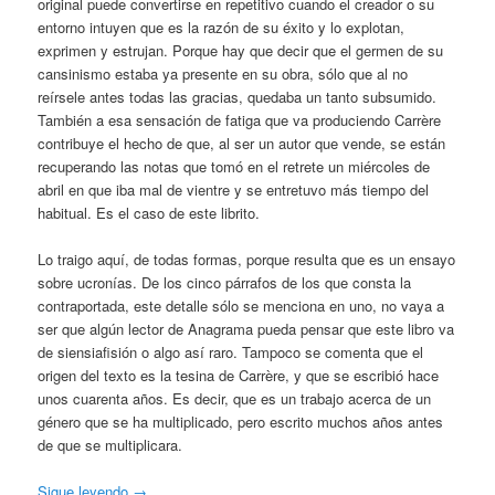
original puede convertirse en repetitivo cuando el creador o su
entorno intuyen que es la razón de su éxito y lo explotan,
exprimen y estrujan. Porque hay que decir que el germen de su
cansinismo estaba ya presente en su obra, sólo que al no
reírsele antes todas las gracias, quedaba un tanto subsumido.
También a esa sensación de fatiga que va produciendo Carrère
contribuye el hecho de que, al ser un autor que vende, se están
recuperando las notas que tomó en el retrete un miércoles de
abril en que iba mal de vientre y se entretuvo más tiempo del
habitual. Es el caso de este librito.
Lo traigo aquí, de todas formas, porque resulta que es un ensayo
sobre ucronías. De los cinco párrafos de los que consta la
contraportada, este detalle sólo se menciona en uno, no vaya a
ser que algún lector de Anagrama pueda pensar que este libro va
de siensiafisión o algo así raro. Tampoco se comenta que el
origen del texto es la tesina de Carrère, y que se escribió hace
unos cuarenta años. Es decir, que es un trabajo acerca de un
género que se ha multiplicado, pero escrito muchos años antes
de que se multiplicara.
Sigue leyendo
→