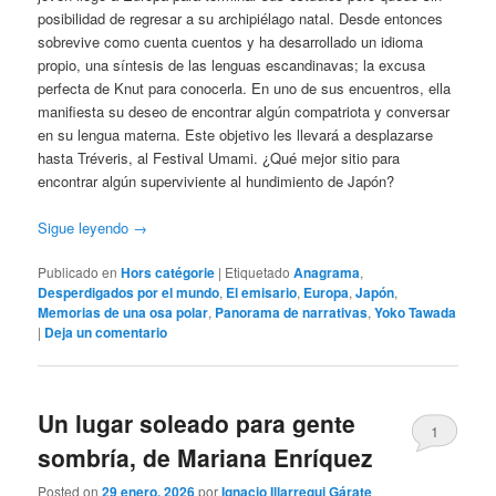
posibilidad de regresar a su archipiélago natal. Desde entonces
sobrevive como cuenta cuentos y ha desarrollado un idioma
propio, una síntesis de las lenguas escandinavas; la excusa
perfecta de Knut para conocerla. En uno de sus encuentros, ella
manifiesta su deseo de encontrar algún compatriota y conversar
en su lengua materna. Este objetivo les llevará a desplazarse
hasta Tréveris, al Festival Umami. ¿Qué mejor sitio para
encontrar algún superviviente al hundimiento de Japón?
Sigue leyendo
→
Publicado en
Hors catégorie
|
Etiquetado
Anagrama
,
Desperdigados por el mundo
,
El emisario
,
Europa
,
Japón
,
Memorias de una osa polar
,
Panorama de narrativas
,
Yoko Tawada
|
Deja un comentario
Un lugar soleado para gente
1
sombría, de Mariana Enríquez
Posted on
29 enero, 2026
por
Ignacio Illarregui Gárate