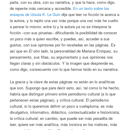
parte, con su obra, con su narrativa, y que la hace, como digo,
de repente más cercana y accesible.
En un texto sobre los
ensayos de Ursula K. Le Guin
dije que leer no ficción te acerca a
la autora, y lo repito una vez más porque una vez más he vuelto
a pensar lo mismo: entre tú y la autora ya no se interpone la
ficción –con sus piruetas– dificultando la posibilidad de conocer
un poco más a quien escribe, y puedes, así, acceder a sus
gustos, con sus opiniones por fin reveladas en las páginas. Es
así que en
El otro lado
, la personalidad de Mariana Enriquez, su
pensamiento, sus filias, su argumentario y sus opiniones nos
llegan claras y sin obstáculos. Y la imagen que desprende es,
como digo, consecuente con lo que hemos leído en su narrativa.
La gracia y la clave de estas páginas no están en lo analíticas
que son. Supongo que para decir esto, así, tal como lo he hecho,
habría que distinguir primero entre periodismo cultural (a lo que
pertenecen estas páginas), y crítica cultural. El periodismo
cultural, si lo queremos definir un poco a vuelapluma, es más
divulgativo, informativo, didáctico, contextualizador e historicista;
la crítica cultural, en cambio, que puede ser más pesadita de
leer, quiere ser más analítica, más incisiva en los matices, más