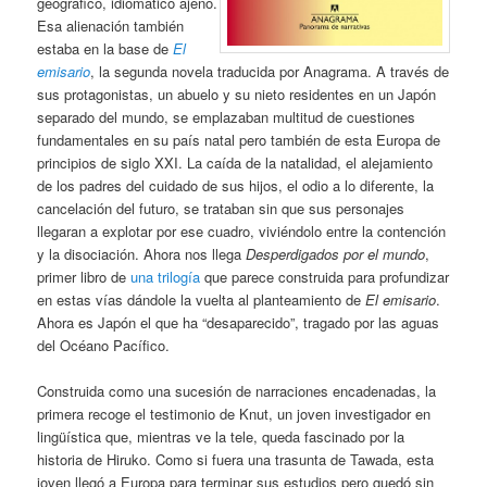
geográfico, idiomático ajeno.
Esa alienación también
estaba en la base de
El
emisario
, la segunda novela traducida por Anagrama. A través de
sus protagonistas, un abuelo y su nieto residentes en un Japón
separado del mundo, se emplazaban multitud de cuestiones
fundamentales en su país natal pero también de esta Europa de
principios de siglo XXI. La caída de la natalidad, el alejamiento
de los padres del cuidado de sus hijos, el odio a lo diferente, la
cancelación del futuro, se trataban sin que sus personajes
llegaran a explotar por ese cuadro, viviéndolo entre la contención
y la disociación. Ahora nos llega
Desperdigados por el mundo
,
primer libro de
una trilogía
que parece construida para profundizar
en estas vías dándole la vuelta al planteamiento de
El emisario
.
Ahora es Japón el que ha “desaparecido”, tragado por las aguas
del Océano Pacífico.
Construida como una sucesión de narraciones encadenadas, la
primera recoge el testimonio de Knut, un joven investigador en
lingüística que, mientras ve la tele, queda fascinado por la
historia de Hiruko. Como si fuera una trasunta de Tawada, esta
joven llegó a Europa para terminar sus estudios pero quedó sin