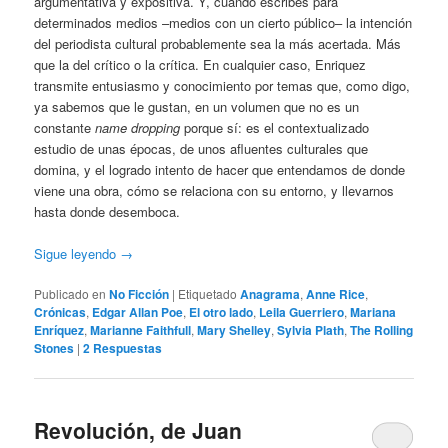
argumentativa y expositiva. Y, cuando escribes para
determinados medios –medios con un cierto público– la intención
del periodista cultural probablemente sea la más acertada. Más
que la del crítico o la crítica. En cualquier caso, Enriquez
transmite entusiasmo y conocimiento por temas que, como digo,
ya sabemos que le gustan, en un volumen que no es un
constante
name dropping
porque sí: es el contextualizado
estudio de unas épocas, de unos afluentes culturales que
domina, y el logrado intento de hacer que entendamos de donde
viene una obra, cómo se relaciona con su entorno, y llevarnos
hasta donde desemboca.
Sigue leyendo
→
Publicado en
No Ficción
|
Etiquetado
Anagrama
,
Anne Rice
,
Crónicas
,
Edgar Allan Poe
,
El otro lado
,
Leila Guerriero
,
Mariana
Enríquez
,
Marianne Faithfull
,
Mary Shelley
,
Sylvia Plath
,
The Rolling
Stones
|
2
Respuestas
Revolución, de Juan