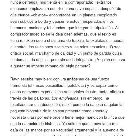
nunca defrauda) nos tienta en la contraportada: «extraños
sucesos» empiezan a ocurrir en una nave espacial después de
que ciertos «objetos» encontrados en un planeta inexplorado
sean subidos a bordo y causen efectos inesperados en los
humanos, nacidos y fabricados, que integran la tripulación. Al
comprador indeciso se le deja caer, además, que el texto es
«una reflexión sobre el sistema de trabajo, la explotación laboral,
el control, las relaciones sociales y los roles sexuales». O sea:
crítica social, marchamo de calidad y un punto de partida quizá
no demasiado original, pero sin duda intrigante. ¿A quién no le va
a gustar un imperio romano del siglo primero?
Ravn escribe muy bien: conjura imágenes de una fuerza
tremenda (oh, esas pesadillas tripofóbicas) y es capaz como
pocos de evocar experiencias sensoriales (gusto, tacto, olfato) a
través de las palabras.
Los empleados
, sin embargo, ha
resultado ser una decepción, quizá porque la danesa (a quien la
pequeña biografía de la solapa presenta como «poeta y
novelista», así por este orden) tiene mejor mano con la lírica que
con la narración de historias. Yo solo sé que la novela se me
caía de las manos por su vaguedad argumental y la ausencia de