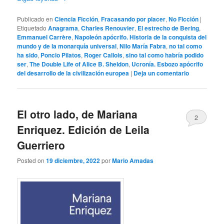
Publicado en
Ciencia Ficción
,
Fracasando por placer
,
No Ficción
|
Etiquetado
Anagrama
,
Charles Renouvier
,
El estrecho de Bering
,
Emmanuel Carrère
,
Napoleón apócrifo. Historia de la conquista del
mundo y de la monarquía universal
,
Nilo María Fabra
,
no tal como
ha sido
,
Poncio Pilatos
,
Roger Callois
,
sino tal como habría podido
ser
,
The Double Life of Alice B. Sheldon
,
Ucronía. Esbozo apócrifo
del desarrollo de la civilización europea
|
Deja un comentario
El otro lado, de Mariana
2
Enriquez. Edición de Leila
Guerriero
Posted on
19 diciembre, 2022
por
Mario Amadas