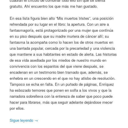
cuadran el círculo de combinar todo ello sin que se sienta
gratuito. Ahí encuentro los que más me han gustado.
En esa lista figura bien alto “Mis muertos tristes”, una posición
refrendada por su lugar en el libro: la apertura. Con un aire a
fantasmagoría, está protagonizado por una mujer que continúa
en su piso después que su madre muriera de cáncer allí; su
fantasma la acompaña como lo hacen los de otros muertos en
una barriada popular, cercada por la precariedad y una violencia
que mantiene a sus habitantes en estado de alerta. Las historias
de esa vida asediada por los miedos de nuestro mundo en
convivencia con los espantos del que viene después, se
encadenan en un testimonio bien tramado que, además, se
enhebra en un crescendo en el que no hay atisbo de resolución.
Tampoco se echa en falta. En un puñado de páginas, Enríquez
ha esbozado temores que ponen en solfa a los vivos y que la
narradora sobrelleva con la entereza de saber que poco puede
hacer para librarse, más que seguir adelante dejándose mecer
por ellos.
Sigue leyendo
→