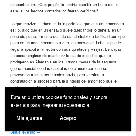
concentración. ¿Qué propósito tendría escribir un texto como
éste, si los hechos contados no fueran verídicos?
Lo que reaviva mi duda es la importancia que el autor concede al
estilo, algo que en un ensayo suele quedar por lo general en un
segundo plano. En este sentido es admirable la facilidad con que
pasa de un acontecimiento a otro, en ocasiones Labatut puede
llegar a apabullar al lector con sus quiebros y virajes. Es capaz
en pocas páginas de relacionar la ola de suicidios que se
produjeron en Alemania en los últimos meses de la segunda
guerra mundial con las cápsulas de cianuro con que se
proveyeron a los altos mandos nazis, para referirse a
continuación al proceso para la síntesis del amoniaco que le
valió el premio Nobel a Fritz Haber. Predomina un dinamismo y
una aparente ligereza que por otro lado convierten la lectura en
Este sitio utiliza cookies funcionales y scripts
un verdadero placer. Sería injusto en cualquier caso decir que es
externos para mejorar tu experiencia.
el primero en emplear técnicas propias de la narrativa en un
ensayo. Hay dignos predecesores, quizás el más conocido de
Mis ajustes
Acepto
todos sea Oliver Sacks.
Sigue leyendo
→