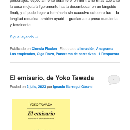
personajes, especialmente durante el primer tramo (más adelante
la cosa mejorará ligeramente hasta desembocar en un lánguido
final), y si pude llegar a terminarla sin excesivo esfuerzo fue —la
longitud reducida también ayudó— gracias a su prosa suculenta
y fascinante.
Sigue leyendo
→
Publicado en
Ciencia Ficción
|
Etiquetado
alienación
,
Anagrama
,
Los empleados
,
Olga Ravn
,
Panorama de narrativas
|
1
Respuesta
El emisario, de Yoko Tawada
1
Posted on
3 julio, 2023
por
Ignacio Illarregui Gárate