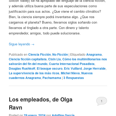
Silicon Valley) se ha apropiado del lenguaje de la ciencia ficción,
y además utiliza buena parte de sus especulaciones como
justificación para sus actos. ¿Que viene el cambio climático?
Bien, la ciencia siempre podrá inventarse algo. ¿Que nos
cargamos el planeta? Bueno, llevamos siglos soñando con
llevarnos el tinglado a otra parte. Con dinero y talento
emprendedor, amigos, todo puede solucionarse.
Sigue leyendo
→
Publicado en
Ciencia Ficción
,
No Ficción
|
Etiquetado
Anagrama
,
Ciencia ficción capitalista
,
Cixin Liu
,
Cómo los multimillonarios nos
salvarán del fin del mundo
,
Cuarta Internacional Posadista
,
Douglas Rushkoff
,
El bosque oscuro
,
Eric Vuillard
,
Jorge Herralde
,
La supervivencia de los más ricos
,
Michel Nieva
,
Nuevos
cuadernos Anagrama
,
Pachamama
|
3
Respuestas
Los empleados, de Olga
1
Ravn
Posted on
29 enero, 2024
por
Adolfina García