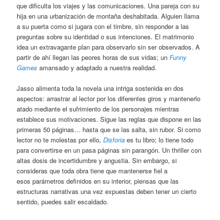
que dificulta los viajes y las comunicaciones. Una pareja con su
hija en una urbanización de montaña deshabitada. Alguien llama
a su puerta como si jugara con el timbre, sin responder a las
preguntas sobre su identidad o sus intenciones. El matrimonio
idea un extravagante plan para observarlo sin ser observados. A
partir de ahí llegan las peores horas de sus vidas; un
Funny
Games
amansado y adaptado a nuestra realidad.
Jasso alimenta toda la novela una intriga sostenida en dos
aspectos: arrastrar al lector por los diferentes giros y mantenerlo
atado mediante el sufrimiento de los personajes mientras
establece sus motivaciones. Sigue las reglas que dispone en las
primeras 50 páginas… hasta que se las salta, sin rubor. Si como
lector no te molestas por ello,
Disforia
es tu libro; lo tiene todo
para convertirse en un pasa páginas sin parangón. Un thriller con
altas dosis de incertidumbre y angustia. Sin embargo, si
consideras que toda obra tiene que mantenerse fiel a
esos parámetros definidos en su interior, piensas que las
estructuras narrativas una vez expuestas deben tener un cierto
sentido, puedes salir escaldado.