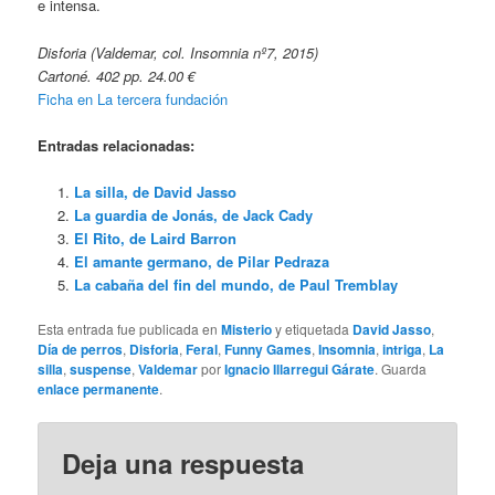
e intensa.
Disforia (Valdemar, col. Insomnia nº7, 2015)
Cartoné. 402 pp. 24.00 €
Ficha en La tercera fundación
Entradas relacionadas:
La silla, de David Jasso
La guardia de Jonás, de Jack Cady
El Rito, de Laird Barron
El amante germano, de Pilar Pedraza
La cabaña del fin del mundo, de Paul Tremblay
Esta entrada fue publicada en
Misterio
y etiquetada
David Jasso
,
Día de perros
,
Disforia
,
Feral
,
Funny Games
,
Insomnia
,
intriga
,
La
silla
,
suspense
,
Valdemar
por
Ignacio Illarregui Gárate
. Guarda
enlace permanente
.
Deja una respuesta