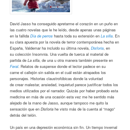
David Jasso ha conseguido apretarme el corazón en un puño en
las cuatro novelas que le he leído, desde apenas unas páginas
en la fallida
Día de perros
hasta toda su extensión en
La silla
. En
su clara apuesta por la novela de terror contemporánea hecha en
España, Valdemar ha incluido su última novela,
Disforia
, en
su colección Insomnia. Una vuelta de tuerca al material de
partida de
La silla
, de una u otra manera también presente en
Feral
. Relatos de suspense donde el lector padece en su
carne el callejón sin salida en el cuál están atrapados los
personajes. Historias claustrofóbicas donde la voluntad
de crear malestar, ansiedad, inquietud parece justificar todos los
medios utilizados por el narrador. Quizás por haber probado esta
medicina en más de una ocasión esta vez me he sentido más
alejado de la mano de Jasso, aunque tampoco me quito la
sensación que en
Disforia
he visto más de la cuenta al “mago”
detrás del telón.
Un país en una depresión económica sin fin. Un tiempo invernal