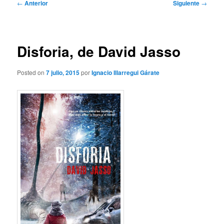
Navegación
←
Anterior
Siguiente
→
de
entradas
Disforia, de David Jasso
Posted on
7 julio, 2015
por
Ignacio Illarregui Gárate