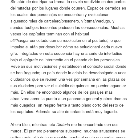
Sin afán de destripar su trama, la novela se divide en dos partes
delimitadas por los lugares donde ocurren. Espacios cerrados en
los cuales dos personajes se encuentran y evolucionan
siguiendo roles de carcelero/prisionero, víctima/verdugo, y
sendos testigos inocentes padecen las consecuencias. Muchas
veces los capítulos terminan con el habitual
cliffhanger
conectado con su resolución en el posterior, lo que
impulsa el afán por descubrir cómo se solucionará cada nuevo
giro. Integrados en esta secuencia hay una serie de interludios
bajo el epígrafe de intermedio en el pasado de los personajes.
Revelan sus motivaciones y establecen el contexto social donde
se han fraguado; un país donde la crisis ha descabalgado a unos
ciudadanos que se reúnen una vez por semana en las plazas de
sus ciudades para ver el suicidio de quienes no pueden aguantar
más. En ellos he encontrado algunos de los pasajes más
atractivos: abren la puerta a un panorama general y otros dramas
más cuajados, un respiro frente a tanto plano corto del resto de
los capítulos. Además su aire de catarsis está muy logrado.
Ahora bien, mientras leía
Disforia
me he encontrado con dos
muros. El primero plenamente subjetivo: muchas situaciones se
estiran más allá de lo razonable, hasta el punto que varias veces