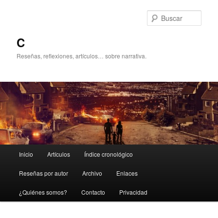
Ir
al
Busc
contenido
principal
C
Reseñas, reflexiones, artículos… sobre narrativa.
Menú
Inicio
Artículos
Índice cronológico
principal
Reseñas por autor
Archivo
Enlaces
¿Quiénes somos?
Contacto
Privacidad