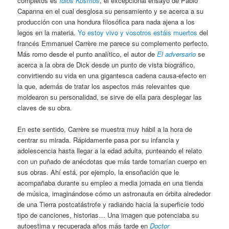
completos es
Idios Kosmos
, el excepcional ensayo de Pablo
Capanna en el cual desglosa su pensamiento y se acerca a su
producción con una hondura filosófica para nada ajena a los
legos en la materia.
Yo estoy vivo y vosotros estáis muertos
del
francés Emmanuel Carrère me parece su complemento perfecto.
Más romo desde el punto analítico, el autor de
El adversario
se
acerca a la obra de Dick desde un punto de vista biográfico,
convirtiendo su vida en una gigantesca cadena causa-efecto en
la que, además de tratar los aspectos más relevantes que
moldearon su personalidad, se sirve de ella para desplegar las
claves de su obra.
En este sentido, Carrère se muestra muy hábil a la hora de
centrar su mirada. Rápidamente pasa por su infancia y
adolescencia hasta llegar a la edad adulta, punteando el relato
con un puñado de anécdotas que más tarde tomarían cuerpo en
sus obras. Ahí está, por ejemplo, la ensoñación que le
acompañaba durante su empleo a media jornada en una tienda
de música, imaginándose cómo un astronauta en órbita alrededor
de una Tierra postcatástrofe y radiando hacia la superficie todo
tipo de canciones, historias… Una imagen que potenciaba su
autoestima y recuperada años más tarde en
Doctor