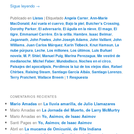
Sigue leyendo
→
Publicado en
Listas
|
Etiquetado
Angela Carter
,
Ann-Marie
MacDonald
,
Así vuela el cuervo
,
Bajo la piel
,
Butcher's Crossing
,
Dorothy Parker
,
El adversario
,
El águila en la nieve
,
El mago
,
El
tigre
,
Emmanuel Carrère
,
En la orilla
,
Hambre
,
Isaac Belmar
,
Jagannath
,
John Fowles
,
John Joseph Adams
,
John Vaillant
,
John
Williams
,
Juan Carlos Márquez
,
Karin Tidbeck
,
Knut Hamsun
,
La
nube púrpura
,
Leche
,
Los millones
,
Los últimos
,
Luis Buñuel
novela
,
M. P. Shiel
,
Manuel Puig
,
Marina Perezagua
,
Me vestiré de
medianoche
,
Michel Faber
,
Mundodisco
,
Noches en el circo
,
Paisajes del apocalipsis
,
Perdimos la luz de los viejos días
,
Rafael
Chirbes
,
Raising Steam
,
Santiago García Albás
,
Santiago Lorenzo
,
Terry Pratchett
,
Wallace Breem
|
1
Respuesta
COMENTARIOS RECIENTES
Mario Amadas
en
La lluvia amarilla, de Julio Llamazares
Mario Amadas
en
La Jornada del Muerto, de Larry McMurtry
Mario Amadas
en
Yo, Asimov, de Isaac Asimov
Santi Pages
en
Yo, Asimov, de Isaac Asimov
Abril
en
La mucama de Omicunlé, de Rita Indiana