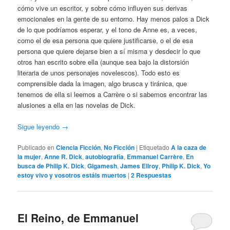
cómo vive un escritor, y sobre cómo influyen sus derivas
emocionales en la gente de su entorno. Hay menos palos a Dick
de lo que podríamos esperar, y el tono de Anne es, a veces,
como el de esa persona que quiere justificarse, o el de esa
persona que quiere dejarse bien a sí misma y desdecir lo que
otros han escrito sobre ella (aunque sea bajo la distorsión
literaria de unos personajes novelescos). Todo esto es
comprensible dada la imagen, algo brusca y tiránica, que
tenemos de ella si leemos a Carrère o si sabemos encontrar las
alusiones a ella en las novelas de Dick.
Sigue leyendo
→
Publicado en
Ciencia Ficción
,
No Ficción
|
Etiquetado
A la caza de
la mujer
,
Anne R. Dick
,
autobiografía
,
Emmanuel Carrère
,
En
busca de Philip K. Dick
,
Gigamesh
,
James Ellroy
,
Philip K. Dick
,
Yo
estoy vivo y vosotros estáis muertos
|
2
Respuestas
El Reino, de Emmanuel