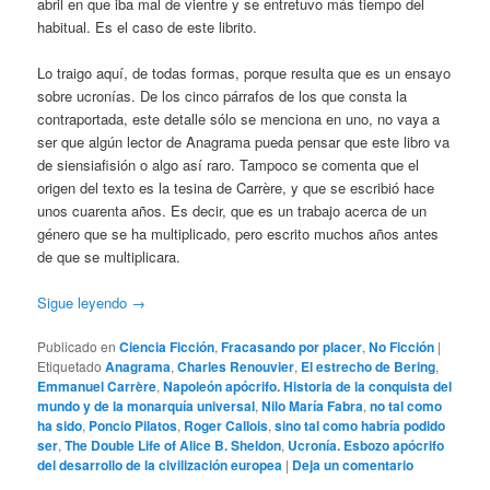
abril en que iba mal de vientre y se entretuvo más tiempo del
habitual. Es el caso de este librito.
Lo traigo aquí, de todas formas, porque resulta que es un ensayo
sobre ucronías. De los cinco párrafos de los que consta la
contraportada, este detalle sólo se menciona en uno, no vaya a
ser que algún lector de Anagrama pueda pensar que este libro va
de siensiafisión o algo así raro. Tampoco se comenta que el
origen del texto es la tesina de Carrère, y que se escribió hace
unos cuarenta años. Es decir, que es un trabajo acerca de un
género que se ha multiplicado, pero escrito muchos años antes
de que se multiplicara.
Sigue leyendo
→
Publicado en
Ciencia Ficción
,
Fracasando por placer
,
No Ficción
|
Etiquetado
Anagrama
,
Charles Renouvier
,
El estrecho de Bering
,
Emmanuel Carrère
,
Napoleón apócrifo. Historia de la conquista del
mundo y de la monarquía universal
,
Nilo María Fabra
,
no tal como
ha sido
,
Poncio Pilatos
,
Roger Callois
,
sino tal como habría podido
ser
,
The Double Life of Alice B. Sheldon
,
Ucronía. Esbozo apócrifo
del desarrollo de la civilización europea
|
Deja un comentario