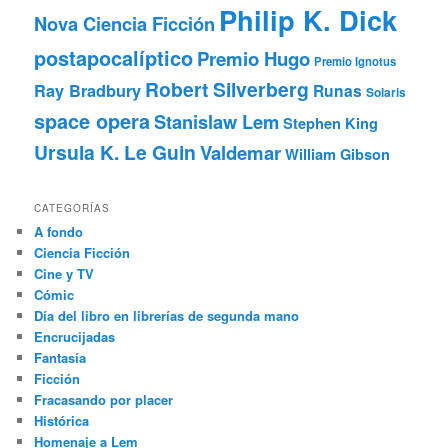
Philip K. Dick
Nova Ciencia Ficción
postapocalíptico
Premio Hugo
Premio Ignotus
Robert Silverberg
Ray Bradbury
Runas
Solaris
space opera
Stanislaw Lem
Stephen King
Ursula K. Le Guin
Valdemar
William Gibson
CATEGORÍAS
A fondo
Ciencia Ficción
Cine y TV
Cómic
Día del libro en librerías de segunda mano
Encrucijadas
Fantasía
Ficción
Fracasando por placer
Histórica
Homenaje a Lem