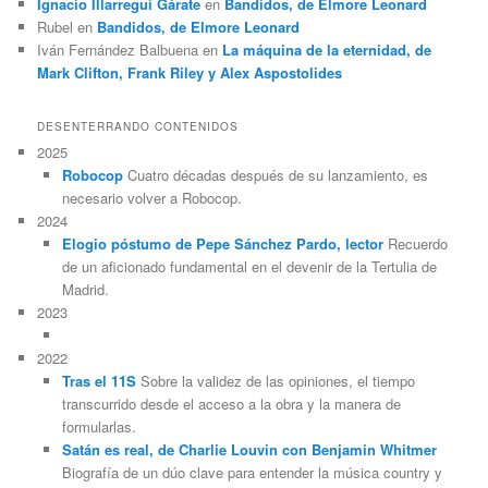
Ignacio Illarregui Gárate
en
Bandidos, de Elmore Leonard
Rubel
en
Bandidos, de Elmore Leonard
Iván Fernández Balbuena
en
La máquina de la eternidad, de
Mark Clifton, Frank Riley y Alex Aspostolides
DESENTERRANDO CONTENIDOS
2025
Robocop
Cuatro décadas después de su lanzamiento, es
necesario volver a Robocop.
2024
Elogio póstumo de Pepe Sánchez Pardo, lector
Recuerdo
de un aficionado fundamental en el devenir de la Tertulia de
Madrid.
2023
2022
Tras el 11S
Sobre la validez de las opiniones, el tiempo
transcurrido desde el acceso a la obra y la manera de
formularlas.
Satán es real, de Charlie Louvin con Benjamin Whitmer
Biografía de un dúo clave para entender la música country y