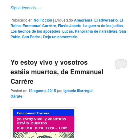
Sigue leyendo
→
Publicado en
No Ficción
|
Etiquetado
Anagrama
,
El adversario
,
El
Reino
,
Emmanuel Carrère
,
Flavio Josefo
,
La guerra de los judíos
,
Los hechos de los apóstoles
,
Lucas
,
Panorama de narrativas
,
San
Pablo
,
San Pedro
|
Deja un comentario
Yo estoy vivo y vosotros
estáis muertos, de Emmanuel
Carrère
Posted on
19 agosto, 2015
por
Ignacio Illarregui
Gárate