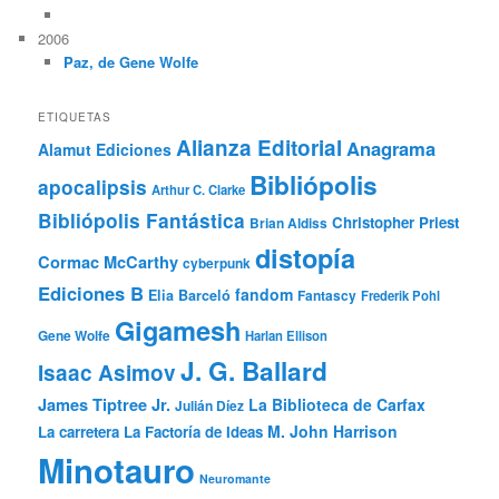
2006
Paz, de Gene Wolfe
ETIQUETAS
Alianza Editorial
Anagrama
Alamut Ediciones
Bibliópolis
apocalipsis
Arthur C. Clarke
Bibliópolis Fantástica
Christopher Priest
Brian Aldiss
distopía
Cormac McCarthy
cyberpunk
Ediciones B
fandom
Elia Barceló
Fantascy
Frederik Pohl
Gigamesh
Gene Wolfe
Harlan Ellison
J. G. Ballard
Isaac Asimov
James Tiptree Jr.
La Biblioteca de Carfax
Julián Díez
M. John Harrison
La carretera
La Factoría de Ideas
Minotauro
Neuromante