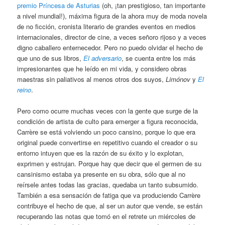
premio Príncesa de Asturias
(oh, ¡tan prestigioso, tan importante
a nivel mundial!), máxima figura de la ahora muy de moda novela
de no ficción, cronista literario de grandes eventos en medios
internacionales, director de cine, a veces señoro rijoso y a veces
digno caballero enternecedor. Pero no puedo olvidar el hecho de
que uno de sus libros,
El adversario
, se cuenta entre los más
impresionantes que he leído en mi vida, y considero obras
maestras sin paliativos al menos otros dos suyos,
Limónov
y
El
reino
.
Pero como ocurre muchas veces con la gente que surge de la
condición de artista de culto para emerger a figura reconocida,
Carrère se está volviendo un poco cansino, porque lo que era
original puede convertirse en repetitivo cuando el creador o su
entorno intuyen que es la razón de su éxito y lo explotan,
exprimen y estrujan. Porque hay que decir que el germen de su
cansinismo estaba ya presente en su obra, sólo que al no
reírsele antes todas las gracias, quedaba un tanto subsumido.
También a esa sensación de fatiga que va produciendo Carrère
contribuye el hecho de que, al ser un autor que vende, se están
recuperando las notas que tomó en el retrete un miércoles de