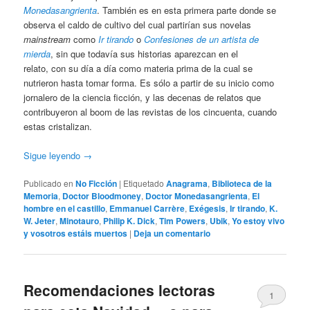
Monedasangrienta
. También es en esta primera parte donde se
observa el caldo de cultivo del cual partirían sus novelas
mainstream
como
Ir tirando
o
Confesiones de un artista de
mierda
, sin que todavía sus historias aparezcan en el
relato, con su día a día como materia prima de la cual se
nutrieron hasta tomar forma. Es sólo a partir de su inicio como
jornalero de la ciencia ficción, y las decenas de relatos que
contribuyeron al boom de las revistas de los cincuenta, cuando
estas cristalizan.
Sigue leyendo
→
Publicado en
No Ficción
|
Etiquetado
Anagrama
,
Biblioteca de la
Memoria
,
Doctor Bloodmoney
,
Doctor Monedasangrienta
,
El
hombre en el castillo
,
Emmanuel Carrère
,
Exégesis
,
Ir tirando
,
K.
W. Jeter
,
Minotauro
,
Philip K. Dick
,
Tim Powers
,
Ubik
,
Yo estoy vivo
y vosotros estáis muertos
|
Deja un comentario
Recomendaciones lectoras
1