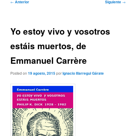
Navegación
←
Anterior
Siguiente
→
de
entradas
Yo estoy vivo y vosotros
estáis muertos, de
Emmanuel Carrère
Posted on
19 agosto, 2015
por
Ignacio Illarregui Gárate