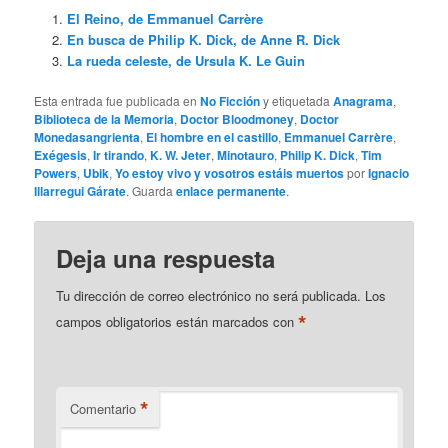
El Reino, de Emmanuel Carrère
En busca de Philip K. Dick, de Anne R. Dick
La rueda celeste, de Ursula K. Le Guin
Esta entrada fue publicada en
No Ficción
y etiquetada
Anagrama
,
Biblioteca de la Memoria
,
Doctor Bloodmoney
,
Doctor
Monedasangrienta
,
El hombre en el castillo
,
Emmanuel Carrère
,
Exégesis
,
Ir tirando
,
K. W. Jeter
,
Minotauro
,
Philip K. Dick
,
Tim
Powers
,
Ubik
,
Yo estoy vivo y vosotros estáis muertos
por
Ignacio
Illarregui Gárate
. Guarda
enlace permanente
.
Deja una respuesta
Tu dirección de correo electrónico no será publicada.
Los
*
campos obligatorios están marcados con
*
Comentario