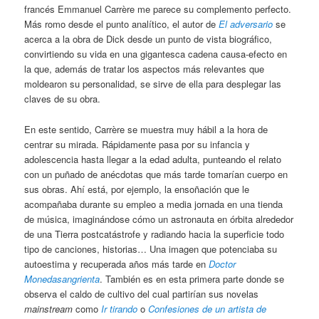
francés Emmanuel Carrère me parece su complemento perfecto.
Más romo desde el punto analítico, el autor de
El adversario
se
acerca a la obra de Dick desde un punto de vista biográfico,
convirtiendo su vida en una gigantesca cadena causa-efecto en
la que, además de tratar los aspectos más relevantes que
moldearon su personalidad, se sirve de ella para desplegar las
claves de su obra.
En este sentido, Carrère se muestra muy hábil a la hora de
centrar su mirada. Rápidamente pasa por su infancia y
adolescencia hasta llegar a la edad adulta, punteando el relato
con un puñado de anécdotas que más tarde tomarían cuerpo en
sus obras. Ahí está, por ejemplo, la ensoñación que le
acompañaba durante su empleo a media jornada en una tienda
de música, imaginándose cómo un astronauta en órbita alrededor
de una Tierra postcatástrofe y radiando hacia la superficie todo
tipo de canciones, historias… Una imagen que potenciaba su
autoestima y recuperada años más tarde en
Doctor
Monedasangrienta
. También es en esta primera parte donde se
observa el caldo de cultivo del cual partirían sus novelas
mainstream
como
Ir tirando
o
Confesiones de un artista de