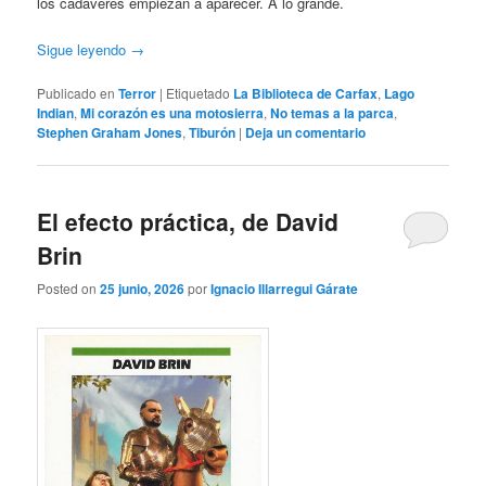
los cadáveres empiezan a aparecer. A lo grande.
Sigue leyendo
→
Publicado en
Terror
|
Etiquetado
La Biblioteca de Carfax
,
Lago
Indian
,
Mi corazón es una motosierra
,
No temas a la parca
,
Stephen Graham Jones
,
Tiburón
|
Deja un comentario
El efecto práctica, de David
Brin
Posted on
25 junio, 2026
por
Ignacio Illarregui Gárate