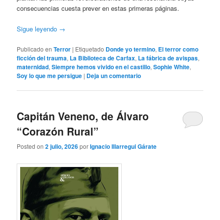
consecuencias cuesta prever en estas primeras páginas.
Sigue leyendo
→
Publicado en
Terror
|
Etiquetado
Donde yo termino
,
El terror como
ficción del trauma
,
La Biblioteca de Carfax
,
La fábrica de avispas
,
maternidad
,
Siempre hemos vivido en el castillo
,
Sophie White
,
Soy lo que me persigue
|
Deja un comentario
Capitán Veneno, de Álvaro
“Corazón Rural”
Posted on
2 julio, 2026
por
Ignacio Illarregui Gárate