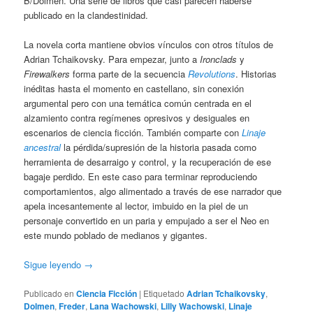
B/Dolmen. Una serie de libros que casi parecen haberse
publicado en la clandestinidad.
La novela corta mantiene obvios vínculos con otros títulos de
Adrian Tchaikovsky. Para empezar, junto a
Ironclads
y
Firewalkers
forma parte de la secuencia
Revolutions
. Historias
inéditas hasta el momento en castellano, sin conexión
argumental pero con una temática común centrada en el
alzamiento contra regímenes opresivos y desiguales en
escenarios de ciencia ficción. También comparte con
Linaje
ancestral
la pérdida/supresión de la historia pasada como
herramienta de desarraigo y control, y la recuperación de ese
bagaje perdido. En este caso para terminar reproduciendo
comportamientos, algo alimentado a través de ese narrador que
apela incesantemente al lector, imbuido en la piel de un
personaje convertido en un paria y empujado a ser el Neo en
este mundo poblado de medianos y gigantes.
Sigue leyendo
→
Publicado en
Ciencia Ficción
|
Etiquetado
Adrian Tchaikovsky
,
Dolmen
,
Freder
,
Lana Wachowski
,
Lilly Wachowski
,
Linaje