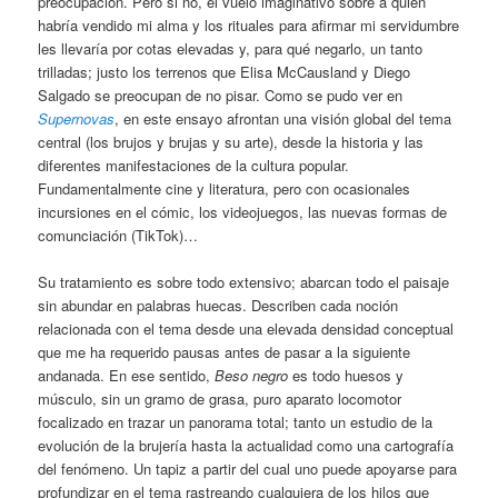
preocupación. Pero si no, el vuelo imaginativo sobre a quién
habría vendido mi alma y los rituales para afirmar mi servidumbre
les llevaría por cotas elevadas y, para qué negarlo, un tanto
trilladas; justo los terrenos que Elisa McCausland y Diego
Salgado se preocupan de no pisar. Como se pudo ver en
Supernovas
, en este ensayo afrontan una visión global del tema
central (los brujos y brujas y su arte), desde la historia y las
diferentes manifestaciones de la cultura popular.
Fundamentalmente cine y literatura, pero con ocasionales
incursiones en el cómic, los videojuegos, las nuevas formas de
comunciación (TikTok)…
Su tratamiento es sobre todo extensivo; abarcan todo el paisaje
sin abundar en palabras huecas. Describen cada noción
relacionada con el tema desde una elevada densidad conceptual
que me ha requerido pausas antes de pasar a la siguiente
andanada. En ese sentido,
Beso negro
es todo huesos y
músculo, sin un gramo de grasa, puro aparato locomotor
focalizado en trazar un panorama total; tanto un estudio de la
evolución de la brujería hasta la actualidad como una cartografía
del fenómeno. Un tapiz a partir del cual uno puede apoyarse para
profundizar en el tema rastreando cualquiera de los hilos que