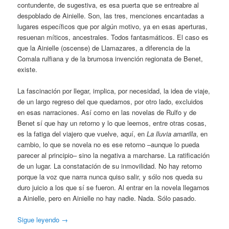
contundente, de sugestiva, es esa puerta que se entreabre al
despoblado de Ainielle. Son, las tres, menciones encantadas a
lugares específicos que por algún motivo, ya en esas aperturas,
resuenan míticos, ancestrales. Todos fantasmáticos. El caso es
que la Ainielle (oscense) de Llamazares, a diferencia de la
Comala rulfiana y de la brumosa invención regionata de Benet,
existe.
La fascinación por llegar, implica, por necesidad, la idea de viaje,
de un largo regreso del que quedamos, por otro lado, excluidos
en esas narraciones. Así como en las novelas de Rulfo y de
Benet sí que hay un retorno y lo que leemos, entre otras cosas,
es la fatiga del viajero que vuelve, aquí, en
La lluvia amarilla
, en
cambio, lo que se novela no es ese retorno –aunque lo pueda
parecer al principio– sino la negativa a marcharse. La ratificación
de un lugar. La constatación de su inmovilidad. No hay retorno
porque la voz que narra nunca quiso salir, y sólo nos queda su
duro juicio a los que sí se fueron. Al entrar en la novela llegamos
a Ainielle, pero en Ainielle no hay nadie. Nada. Sólo pasado.
Sigue leyendo
→