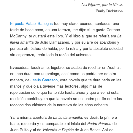
Los Pájaros, por la Nieve.
Emily Dickinson
El poeta Rafael Banegas
fue muy claro, cuando, sentados, una
tarde de hace poco, en una terraza, me dijo: si te gusta Cormac
McCarthy, te gustará este libro. Y el libro al que se refería era
La
lluvia amarilla
de Julio Llamazares, y por su aire de abandono y
por esa atmósfera de huida, por la ruina y por la absoluta soledad
sin esperanza, tenía toda la razón del universo.
Evocadora, fascinante, lúgubre, se acaba de reeditar en Austral,
en tapa dura, con un prólogo, casi como no podría ser de otra
manera, de
Jesús Carrasco
, esta novela que te dura nada en las
manos y que ojalá tuviese más lectores, algo más de
repercusión de lo que ha tenido hasta ahora y que a ver si esta
reedición contribuye a que la novela se encuadre por fin entre los
reconocidos clásicos de la narrativa de los años ochenta.
Ya la misma apertura de
La lluvia amarilla
, es decir, la primera
frase, recuerda y es comparable al inicio del
Pedro Páramo
de
Juan Rulfo y al de
Volverás a Región
de Juan Benet. Así de