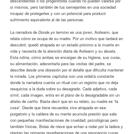
descendientes o los progenitores cuando no pueden valerse por
si mismos, pero también de tus semejantes en una sociedad
incapaz de protegerles y con un potencial para producir
sufrimiento equivalente al de las personas.
La narradora de
Donde yo termino
es una joven, Aoileann, que
relata cómo se ocupa de su madre. Por un motivo que tardará en
descubrir, quedó atrapada en un estado próximo a la muerte en
vida y necesita de la atención diaria de Aoileann y su abuela.
Esta rutina, cómo ambas se encargan de su higiene, sus curas,
su alimentación, adecentarla para las visitas del padre, se
describe desde una obsesión por el detalle que dificulta mantener
la mirada. Los primeros capítulos son una ordalía constante
donde la narradora cuenta un ritual con un registro que no deja
resquicios a la duda sobre su desagrado. Cada adjetivo, cada
símil, cada imagen, entra en el plano de lo desagradable sin un
atisbo de cariño. Basta decir que en su relato, su madre es “la
cosa”. Desde que tiene recuerdos vive atrapada en ese
purgatorio y la caldera de su mente acumula presión que sale
con pequeñas manifestaciones de crueldad; psicológicas pero
también físicas. Bolas de nieve que echan a rodar por la ladera y
plantan las primeras reverberaciones de una resonancia cuyas