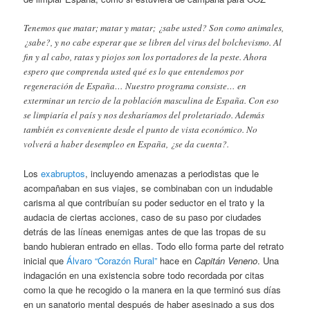
Tenemos que matar; matar y matar; ¿sabe usted? Son como animales,
¿sabe?, y no cabe esperar que se libren del virus del bolchevismo. Al
fin y al cabo, ratas y piojos son los portadores de la peste. Ahora
espero que comprenda usted qué es lo que entendemos por
regeneración de España… Nuestro programa consiste… en
exterminar un tercio de la población masculina de España. Con eso
se limpiaría el país y nos desharíamos del proletariado. Además
también es conveniente desde el punto de vista económico. No
volverá a haber desempleo en España, ¿se da cuenta?.
Los
exabruptos
, incluyendo amenazas a periodistas que le
acompañaban en sus viajes, se combinaban con un indudable
carisma al que contribuían su poder seductor en el trato y la
audacia de ciertas acciones, caso de su paso por ciudades
detrás de las líneas enemigas antes de que las tropas de su
bando hubieran entrado en ellas. Todo ello forma parte del retrato
inicial que
Álvaro “Corazón Rural”
hace en
Capitán Veneno
. Una
indagación en una existencia sobre todo recordada por citas
como la que he recogido o la manera en la que terminó sus días
en un sanatorio mental después de haber asesinado a sus dos