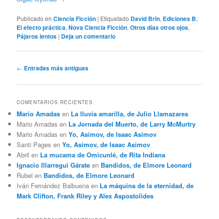
Publicado en
Ciencia Ficción
|
Etiquetado
David Brin
,
Ediciones B
,
El efecto práctica
,
Nova Ciencia Ficción
,
Otros días otros ojos
,
Pájaros lentos
|
Deja un comentario
Navegación
←
Entradas más antiguas
de
entradas
COMENTARIOS RECIENTES
Mario Amadas
en
La lluvia amarilla, de Julio Llamazares
Mario Amadas
en
La Jornada del Muerto, de Larry McMurtry
Mario Amadas
en
Yo, Asimov, de Isaac Asimov
Santi Pages
en
Yo, Asimov, de Isaac Asimov
Abril
en
La mucama de Omicunlé, de Rita Indiana
Ignacio Illarregui Gárate
en
Bandidos, de Elmore Leonard
Rubel
en
Bandidos, de Elmore Leonard
Iván Fernández Balbuena
en
La máquina de la eternidad, de
Mark Clifton, Frank Riley y Alex Aspostolides