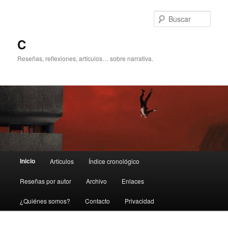
Ir
Ir
al
al
Busc
contenido
contenido
principal
secundario
C
Reseñas, reflexiones, artículos… sobre narrativa.
Menú
Inicio
Artículos
Índice cronológico
principal
Reseñas por autor
Archivo
Enlaces
¿Quiénes somos?
Contacto
Privacidad