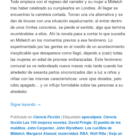
Todo empieza con el regreso del narrador y su mujer a Midwich
tras haber celebrado su cumpleaños en Londres. Al llegar se
encuentran la carretera cortada. Toman una vía alternativa y se
dan de bruces con una situación espeluznante: al entrar dentro
de unos límites concretos, se pierde el sentido, algo que termina
ocurriéndoles a ellos. Ahí la novela pasa a contar lo que sucedía
en Midwich en los momentos previos a ese fenómeno. Lo
experimentado por las gentes en el meollo de un acontecimiento
inexplicable que desaparece como llegó, dejando a (casi) todas
las mujeres en edad de procrear embarazadas. Este fenómeno
comunal se ve redondeado nueve meses más tarde cuando los
alrededor de sesenta partos sincronizados dan a luz a niños y
niñas con las mismas características: unos ojos dorados, pelo
rubio apagado… y un influjo formidable sobre las personas a su
alrededor.
Sigue leyendo
→
Publicado en
Ciencia Ficción
|
Etiquetado
apocalipsis
,
Ciencia
ficción Las 100 mejores novelas
,
David Pringle
,
El pueblo de los
malditos
,
John Carpenter
,
John Wyndham
,
Los cuclillos de
Midwich
,
Margaret Atwood
,
maternidad
,
RBA
,
Wolf Rilla
|
Deja un