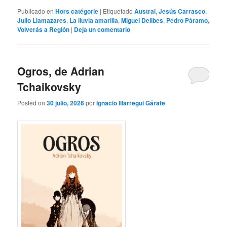
Publicado en
Hors catégorie
|
Etiquetado
Austral
,
Jesús Carrasco
,
Julio Llamazares
,
La lluvia amarilla
,
Miguel Delibes
,
Pedro Páramo
,
Volverás a Región
|
Deja un comentario
Ogros, de Adrian
Tchaikovsky
Posted on
30 julio, 2026
por
Ignacio Illarregui Gárate