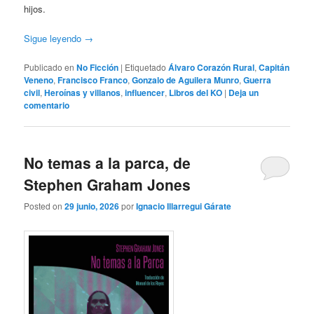
hijos.
Sigue leyendo
→
Publicado en
No Ficción
|
Etiquetado
Álvaro Corazón Rural
,
Capitán
Veneno
,
Francisco Franco
,
Gonzalo de Aguilera Munro
,
Guerra
civil
,
Heroínas y villanos
,
influencer
,
Libros del KO
|
Deja un
comentario
No temas a la parca, de
Stephen Graham Jones
Posted on
29 junio, 2026
por
Ignacio Illarregui Gárate