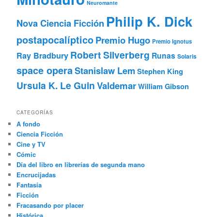
Neuromante
Philip K. Dick
Nova Ciencia Ficción
postapocalíptico
Premio Hugo
Premio Ignotus
Robert Silverberg
Ray Bradbury
Runas
Solaris
space opera
Stanislaw Lem
Stephen King
Ursula K. Le Guin
Valdemar
William Gibson
CATEGORÍAS
A fondo
Ciencia Ficción
Cine y TV
Cómic
Día del libro en librerías de segunda mano
Encrucijadas
Fantasía
Ficción
Fracasando por placer
Histórica