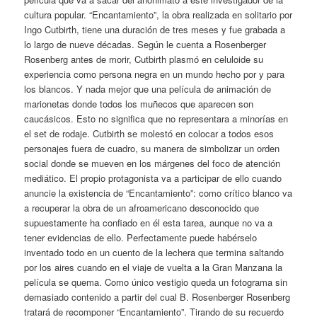
cultura popular. “Encantamiento”, la obra realizada en solitario por
Ingo Cutbirth, tiene una duración de tres meses y fue grabada a
lo largo de nueve décadas. Según le cuenta a Rosenberger
Rosenberg antes de morir, Cutbirth plasmó en celuloide su
experiencia como persona negra en un mundo hecho por y para
los blancos. Y nada mejor que una película de animación de
marionetas donde todos los muñecos que aparecen son
caucásicos. Esto no significa que no representara a minorías en
el set de rodaje. Cutbirth se molestó en colocar a todos esos
personajes fuera de cuadro, su manera de simbolizar un orden
social donde se mueven en los márgenes del foco de atención
mediático. El propio protagonista va a participar de ello cuando
anuncie la existencia de “Encantamiento”: como crítico blanco va
a recuperar la obra de un afroamericano desconocido que
supuestamente ha confiado en él esta tarea, aunque no va a
tener evidencias de ello. Perfectamente puede habérselo
inventado todo en un cuento de la lechera que termina saltando
por los aires cuando en el viaje de vuelta a la Gran Manzana la
película se quema. Como único vestigio queda un fotograma sin
demasiado contenido a partir del cual B. Rosenberger Rosenberg
tratará de recomponer “Encantamiento”. Tirando de su recuerdo