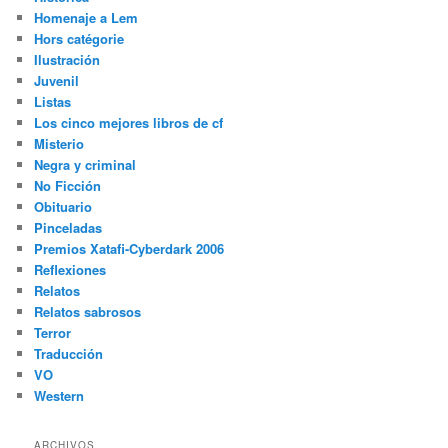
Homenaje a Lem
Hors catégorie
Ilustración
Juvenil
Listas
Los cinco mejores libros de cf
Misterio
Negra y criminal
No Ficción
Obituario
Pinceladas
Premios Xatafi-Cyberdark 2006
Reflexiones
Relatos
Relatos sabrosos
Terror
Traducción
VO
Western
ARCHIVOS