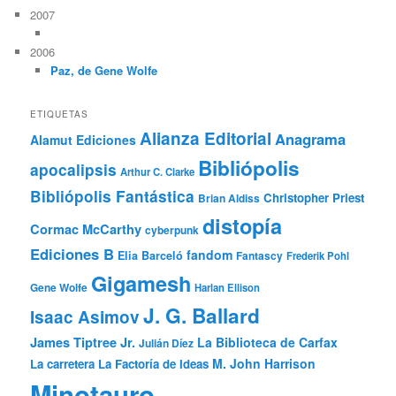
2007
2006
Paz, de Gene Wolfe
ETIQUETAS
Alianza Editorial
Anagrama
Alamut Ediciones
Bibliópolis
apocalipsis
Arthur C. Clarke
Bibliópolis Fantástica
Christopher Priest
Brian Aldiss
distopía
Cormac McCarthy
cyberpunk
Ediciones B
fandom
Elia Barceló
Fantascy
Frederik Pohl
Gigamesh
Gene Wolfe
Harlan Ellison
J. G. Ballard
Isaac Asimov
James Tiptree Jr.
La Biblioteca de Carfax
Julián Díez
M. John Harrison
La carretera
La Factoría de Ideas
Minotauro