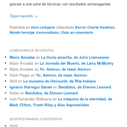
gracias a una serie de técnicas con resultados extravagantes.
Sigue leyendo
→
Publicado en
Hors catégorie
|
Etiquetado
Barret
,
Charlie Kaufman
,
Mundo hormiga
,
transrealismo
|
Deja un comentario
COMENTARIOS RECIENTES
Mario Amadas
en
La lluvia amarilla, de Julio Llamazares
Mario Amadas
en
La Jornada del Muerto, de Larry McMurtry
Mario Amadas
en
Yo, Asimov, de Isaac Asimov
Santi Pages
en
Yo, Asimov, de Isaac Asimov
Abril
en
La mucama de Omicunlé, de Rita Indiana
Ignacio Illarregui Gárate
en
Bandidos, de Elmore Leonard
Rubel
en
Bandidos, de Elmore Leonard
Iván Fernández Balbuena
en
La máquina de la eternidad, de
Mark Clifton, Frank Riley y Alex Aspostolides
DESENTERRANDO CONTENIDOS
2025