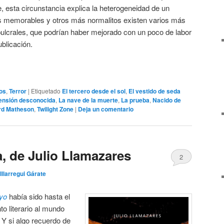
e, esta circunstancia explica la heterogeneidad de un
s memorables y otros más normalitos existen varios más
lcrales, que podrían haber mejorado con un poco de labor
ublicación.
os
,
Terror
|
Etiquetado
El tercero desde el sol
,
El vestido de seda
ensión desconocida
,
La nave de la muerte
,
La prueba
,
Nacido de
rd Matheson
,
Twilight Zone
|
Deja un comentario
la, de Julio Llamazares
2
Illarregui Gárate
ayo
había sido hasta el
 literario al mundo
 Y si algo recuerdo de