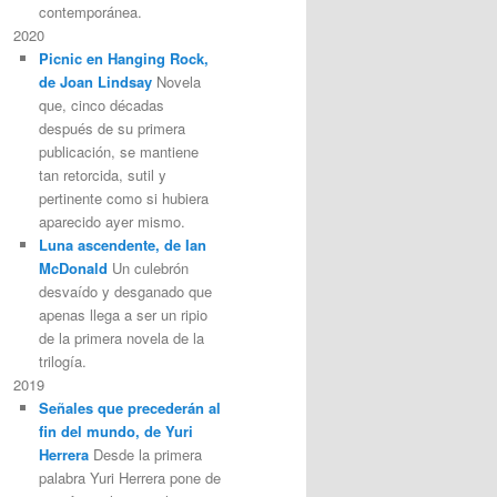
contemporánea.
2020
Picnic en Hanging Rock,
de Joan Lindsay
Novela
que, cinco décadas
después de su primera
publicación, se mantiene
tan retorcida, sutil y
pertinente como si hubiera
aparecido ayer mismo.
Luna ascendente, de Ian
McDonald
Un culebrón
desvaído y desganado que
apenas llega a ser un ripio
de la primera novela de la
trilogía.
2019
Señales que precederán al
fin del mundo, de Yuri
Herrera
Desde la primera
palabra Yuri Herrera pone de