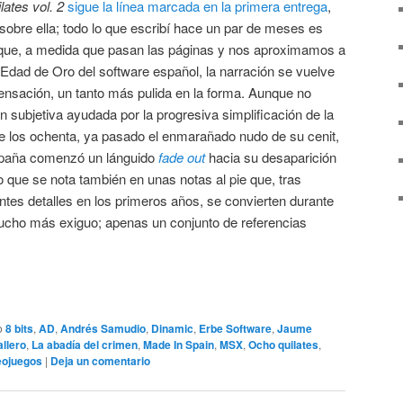
lates vol. 2
sigue la línea marcada en la primera entrega
,
obre ella; todo lo que escribí hace un par de meses es
 que, a medida que pasan las páginas y nos aproximamos a
 Edad de Oro del software español, la narración se vuelve
sensación, un tanto más pulida en la forma. Aunque no
n subjetiva ayudada por la progresiva simplificación de la
a de los ochenta, ya pasado el enmarañado nudo de su cenit,
España comenzó un lánguido
fade out
hacia su desaparición
 que se nota también en unas notas al pie que, tras
tes detalles en los primeros años, se convierten durante
 mucho más exiguo; apenas un conjunto de referencias
o
8 bits
,
AD
,
Andrés Samudio
,
Dinamic
,
Erbe Software
,
Jaume
llero
,
La abadía del crimen
,
Made In Spain
,
MSX
,
Ocho quilates
,
eojuegos
|
Deja un comentario