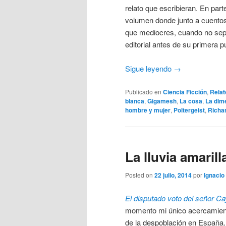
relato que escribieran. En part
volumen donde junto a cuento
que mediocres, cuando no sepu
editorial antes de su primera p
Sigue leyendo
→
Publicado en
Ciencia Ficción
,
Relat
blanca
,
Gigamesh
,
La cosa
,
La dim
hombre y mujer
,
Poltergeist
,
Richa
La lluvia amaril
Posted on
22 julio, 2014
por
Ignacio 
El disputado voto del señor C
momento mi único acercamiento
de la despoblación en España.