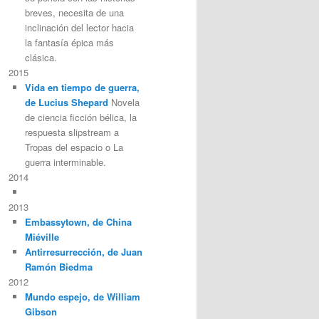
breves, necesita de una
inclinación del lector hacia
la fantasía épica más
clásica.
2015
Vida en tiempo de guerra,
de Lucius Shepard
Novela
de ciencia ficción bélica, la
respuesta slipstream a
Tropas del espacio o La
guerra interminable.
2014
2013
Embassytown, de China
Miéville
Antirresurrección, de Juan
Ramón Biedma
2012
Mundo espejo, de William
Gibson