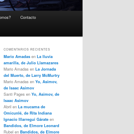
somos?
Contacto
COMENTARIOS RECIENTES
Mario Amadas
en
La lluvia
amarilla, de Julio Llamazares
Mario Amadas
en
La Jornada
del Muerto, de Larry McMurtry
Mario Amadas
en
Yo, Asimov,
de Isaac Asimov
Santi Pages
en
Yo, Asimov, de
Isaac Asimov
Abril
en
La mucama de
Omicunlé, de Rita Indiana
Ignacio Illarregui Gárate
en
Bandidos, de Elmore Leonard
Rubel
en
Bandidos, de Elmore