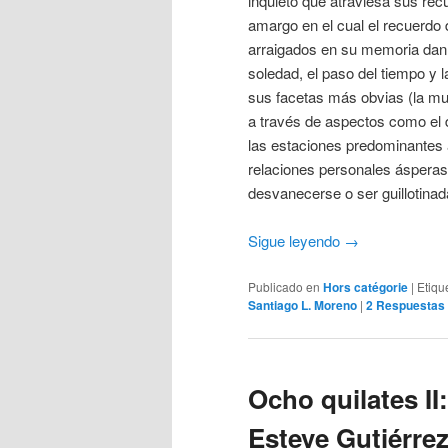
inquieto que atraviesa sus re
amargo en el cual el recuerdo
arraigados en su memoria dan p
soledad, el paso del tiempo y 
sus facetas más obvias (la mue
a través de aspectos como el 
las estaciones predominantes a
relaciones personales ásperas
desvanecerse o ser guillotina
Sigue leyendo
→
Publicado en
Hors catégorie
|
Etiqu
Santiago L. Moreno
|
2
Respuestas
Ocho quilates II
Esteve Gutiérre