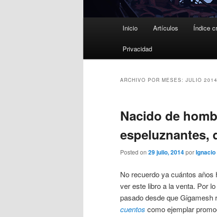
Menú
Inicio
Artículos
Índice c
principal
Privacidad
ARCHIVO POR MESES:
JULIO 201
Nacido de hombr
espeluznantes, 
Posted on
29 julio, 2014
por
Ignacio 
No recuerdo ya cuántos años
ver este libro a la venta. Por 
pasado desde que Gigamesh 
cuentos
como ejemplar promoci