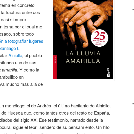
e tema en concreto
la fractura entre dos
, casi siempre
n tema por el cual me
esado, sobre todo
ón a fotografiar lugares
Santiago L.
sitar
Ainielle
, el pueblo
situado una de sus
a amarilla
. Y como la
ambullido en
 va mucho más allá de
un monólogo: el de Andrés, el último habitante de Ainielle,
ia de Huesca que, como tantos otros del resto de España,
iados del siglo XX. Ese testimonio, narrado desde la
locura, sigue el febril sendero de su pensamiento. Un hilo