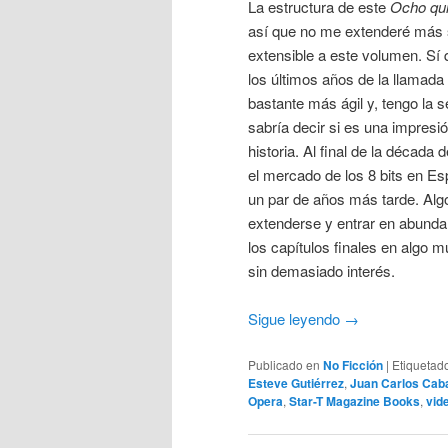
La estructura de este
Ocho qui
así que no me extenderé más s
extensible a este volumen. Sí
los últimos años de la llamada
bastante más ágil y, tengo la 
sabría decir si es una impresió
historia. Al final de la décad
el mercado de los 8 bits en 
un par de años más tarde. Algo
extenderse y entrar en abundan
los capítulos finales en algo
sin demasiado interés.
Sigue leyendo
→
Publicado en
No Ficción
|
Etiquetad
Esteve Gutiérrez
,
Juan Carlos Caba
Opera
,
Star-T Magazine Books
,
vid