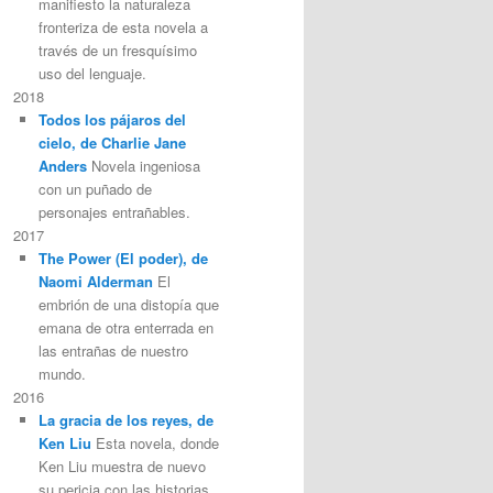
manifiesto la naturaleza
fronteriza de esta novela a
través de un fresquísimo
uso del lenguaje.
2018
Todos los pájaros del
cielo, de Charlie Jane
Anders
Novela ingeniosa
con un puñado de
personajes entrañables.
2017
The Power (El poder), de
Naomi Alderman
El
embrión de una distopía que
emana de otra enterrada en
las entrañas de nuestro
mundo.
2016
La gracia de los reyes, de
Ken Liu
Esta novela, donde
Ken Liu muestra de nuevo
su pericia con las historias