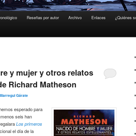
ronológico
Reseñas por autor
Archivo
Enlaces
¿Quiénes 
4
e y mujer y otros relatos
de Richard Matheson
Illarregui Gárate
 hemos esperado para
lo menos seis han
regalara
Los primeros
onal el día de la