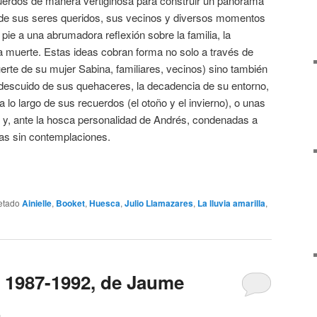
cuerdos de manera vertiginosa para construir un panorama
 de sus seres queridos, sus vecinos y diversos momentos
ie a una abrumadora reflexión sobre la familia, la
la muerte. Estas ideas cobran forma no solo a través de
rte de su mujer Sabina, familiares, vecinos) sino también
descuido de sus quehaceres, la decadencia de su entorno,
 lo largo de sus recuerdos (el otoño y el invierno), o unas
 y, ante la hosca personalidad de Andrés, condenadas a
das sin contemplaciones.
etado
Ainielle
,
Booket
,
Huesca
,
Julio Llamazares
,
La lluvia amarilla
,
: 1987-1992, de Jaume
z