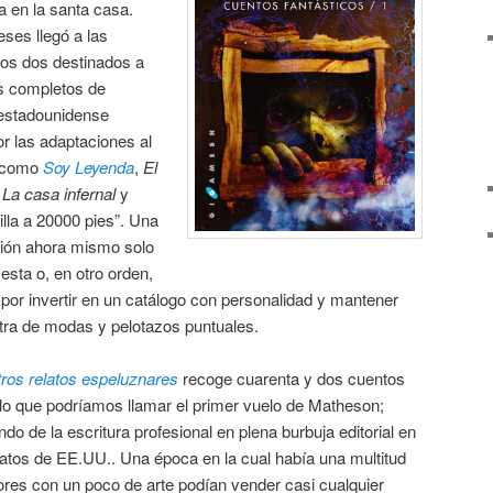
a en la santa casa.
ses llegó a las
 los dos destinados a
os completos de
 estadounidense
r las adaptaciones al
s como
Soy Leyenda
,
El
o
La casa infernal
y
lla a 20000 pies”. Una
ción ahora mismo solo
esta o, en otro orden,
por invertir en un catálogo con personalidad y mantener
ontra de modas y pelotazos puntuales.
ros relatos espeluznares
recoge cuarenta y dos cuentos
 lo que podríamos llamar el primer vuelo de Matheson;
o de la escritura profesional en plena burbuja editorial en
latos de EE.UU.. Una época en la cual había una multitud
ores con un poco de arte podían vender casi cualquier