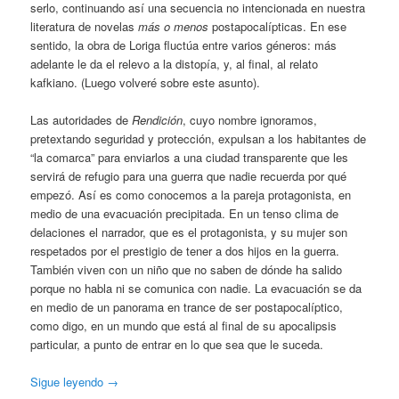
serlo, continuando así una secuencia no intencionada en nuestra
literatura de novelas
más o menos
postapocalípticas. En ese
sentido, la obra de Loriga fluctúa entre varios géneros: más
adelante le da el relevo a la distopía, y, al final, al relato
kafkiano. (Luego volveré sobre este asunto).
Las autoridades de
Rendición
, cuyo nombre ignoramos,
pretextando seguridad y protección, expulsan a los habitantes de
“la comarca” para enviarlos a una ciudad transparente que les
servirá de refugio para una guerra que nadie recuerda por qué
empezó. Así es como conocemos a la pareja protagonista, en
medio de una evacuación precipitada. En un tenso clima de
delaciones el narrador, que es el protagonista, y su mujer son
respetados por el prestigio de tener a dos hijos en la guerra.
También viven con un niño que no saben de dónde ha salido
porque no habla ni se comunica con nadie. La evacuación se da
en medio de un panorama en trance de ser postapocalíptico,
como digo, en un mundo que está al final de su apocalipsis
particular, a punto de entrar en lo que sea que le suceda.
Sigue leyendo
→