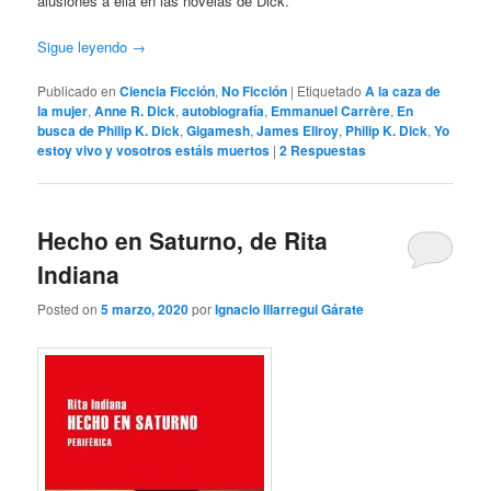
alusiones a ella en las novelas de Dick.
Sigue leyendo
→
Publicado en
Ciencia Ficción
,
No Ficción
|
Etiquetado
A la caza de
la mujer
,
Anne R. Dick
,
autobiografía
,
Emmanuel Carrère
,
En
busca de Philip K. Dick
,
Gigamesh
,
James Ellroy
,
Philip K. Dick
,
Yo
estoy vivo y vosotros estáis muertos
|
2
Respuestas
Hecho en Saturno, de Rita
Indiana
Posted on
5 marzo, 2020
por
Ignacio Illarregui Gárate