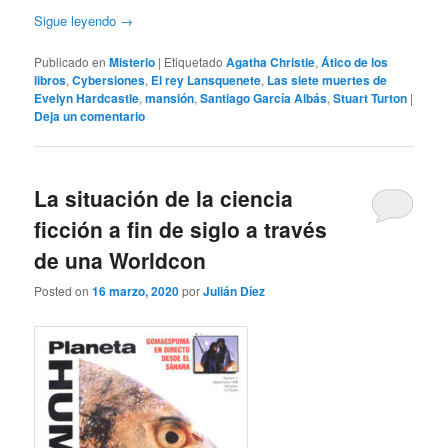
Sigue leyendo
→
Publicado en
Misterio
|
Etiquetado
Agatha Christie
,
Ático de los
libros
,
Cybersiones
,
El rey Lansquenete
,
Las siete muertes de
Evelyn Hardcastle
,
mansión
,
Santiago García Albás
,
Stuart Turton
|
Deja un comentario
La situación de la ciencia
ficción a fin de siglo a través
de una Worldcon
Posted on
16 marzo, 2020
por
Julián Díez