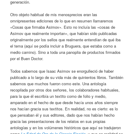
generación.
Otro objeto habitual de mis menosprecios eran las
omnipresentes ediciones de lo que en resumen llamaremos
«Cosas que firmaba Asimov». Esto no incluía las «cosas de
Asimov que realmente importan», que habían sido publicadas
originalmente por los sellos que realmente entendían de qué iba
el tema (aquí se podía incluir a Bruguera, que estaba como a
medio camino). Sino a toda una panoplia de productos firmados
por el Buen Doctor.
Todos sabemos que Isaac Asimov se enorgulleció de haber
publicado a lo largo de su vida más de quinientos libros. También
sabemos que muchos fueron como este. Una antología
recopilada por otros dos señores, los colaboradores habituales,
para la que él escribía un textito como de folio y medio,
amparado en el hecho de que desde hacía unos años siempre
nos hacían gracia sus textitos. En realidad, no es cierto: es lo
que pensaban él y sus editores, dado que nos habían hecho
gracia las presentaciones de los relatos en sus propias
antologías y en los volúmenes históricos que aquí se tradujeron
como
La Edad de Oro de la Ciencia Ficción
, y que en realidad se