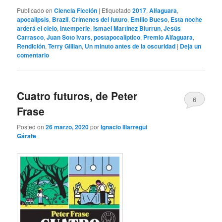
Publicado en
Ciencia Ficción
|
Etiquetado
2017
,
Alfaguara
,
apocalipsis
,
Brazil
,
Crímenes del futuro
,
Emilio Bueso
,
Esta noche
arderá el cielo
,
Intemperie
,
Ismael Martínez Biurrun
,
Jesús
Carrasco
,
Juan Soto Ivars
,
postapocalíptico
,
Premio Alfaguara
,
Rendición
,
Terry Gillian
,
Un minuto antes de la oscuridad
|
Deja un
comentario
Cuatro futuros, de Peter
6
Frase
Posted on
26 marzo, 2020
por
Ignacio Illarregui
Gárate