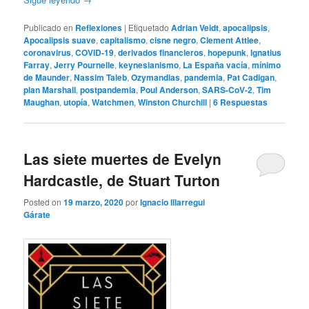
Publicado en
Reflexiones
|
Etiquetado
Adrian Veidt
,
apocalipsis
,
Apocalipsis suave
,
capitalismo
,
cisne negro
,
Clement Attlee
,
coronavirus
,
COVID-19
,
derivados financieros
,
hopepunk
,
Ignatius
Farray
,
Jerry Pournelle
,
keynesianismo
,
La España vacía
,
mínimo
de Maunder
,
Nassim Taleb
,
Ozymandias
,
pandemia
,
Pat Cadigan
,
plan Marshall
,
postpandemia
,
Poul Anderson
,
SARS-CoV-2
,
Tim
Maughan
,
utopía
,
Watchmen
,
Winston Churchill
|
6
Respuestas
Las siete muertes de Evelyn
Hardcastle, de Stuart Turton
Posted on
19 marzo, 2020
por
Ignacio Illarregui
Gárate