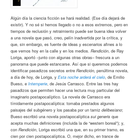
Algún día la ciencia ficción se hará realidad. (Ese día dejará de
existir). Y no sé si hemos llegado o no a esos extremos, pero en
tiempos de reclusión y retraimiento puede ser buena idea volver
a una novela que pasó, creo, pelín inadvertida por la crítica, y
que, sin embargo, es fuente de ideas y escenarios afines a lo
que vemos hoy en la calle y en los medios.
Rendición
, de Ray
Loriga, aportó –junto con algunas otras obras– frescura a un
panorama que puede estancarse. Así que si queremos podemos
identificar pasadizos secretos entre
Rendición,
penúltima novela,
a día de hoy, de Loriga, y
Esta noche arderá el cielo
, de Emilio
Bueso, e
Intemperie
, de Jesús Carrasco. Entre las tres hay
pasadizos que permiten hacer una lectura muy particular del
imaginario postapocalíptico. La novela de Carrasco era
tímidamente postapocalíptica: tomaba prestados algunos
paisajes del subgénero y los pasaba por un tamiz
delibesiano
;
Bueso escribió una novela postapocalíptica
sui generis
que
acepta muchas definiciones (incluida la de “western boreal”); y,
con
Rendición
, Loriga escribió una que, en su primer tramo, es
cien por cien postapocalíptica. O, mejor dicho, en trance de