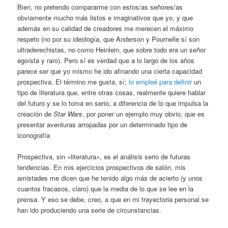
Bien, no pretendo compararme con estos/as señores/as
obviamente mucho más listos e imaginativos que yo, y que
además en su calidad de creadores me merecen el máximo
respeto (no por su ideología, que Anderson y Pournelle sí son
ultraderechistas, no como Heinlein, que sobre todo era un señor
egoísta y raro). Pero sí es verdad que a lo largo de los años
parece ser que yo mismo he ido afinando una cierta capacidad
prospectiva. El término me gusta, sí;
lo empleé para definir
un
tipo de literatura que, entre otras cosas, realmente quiere hablar
del futuro y se lo toma en serio, a diferencia de lo que impulsa la
creación de
Star Wars
, por poner un ejemplo muy obvio, que es
presentar aventuras arropadas por un determinado tipo de
iconografía
Prospectiva, sin «literatura», es el análisis serio de futuras
tendencias. En mis ejercicios prospectivos de salón, mis
amistades me dicen que he tenido algo más de acierto (y unos
cuantos fracasos, claro) que la media de lo que se lee en la
prensa. Y eso se debe, creo, a que en mi trayectoria personal se
han ido produciendo una serie de circunstancias.