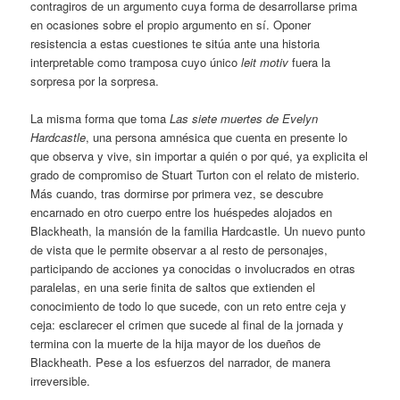
contragiros de un argumento cuya forma de desarrollarse prima
en ocasiones sobre el propio argumento en sí. Oponer
resistencia a estas cuestiones te sitúa ante una historia
interpretable como tramposa cuyo único
leit motiv
fuera la
sorpresa por la sorpresa.
La misma forma que toma
Las siete muertes de Evelyn
Hardcastle
, una persona amnésica que cuenta en presente lo
que observa y vive, sin importar a quién o por qué, ya explicita el
grado de compromiso de Stuart Turton con el relato de misterio.
Más cuando, tras dormirse por primera vez, se descubre
encarnado en otro cuerpo entre los huéspedes alojados en
Blackheath, la mansión de la familia Hardcastle. Un nuevo punto
de vista que le permite observar a al resto de personajes,
participando de acciones ya conocidas o involucrados en otras
paralelas, en una serie finita de saltos que extienden el
conocimiento de todo lo que sucede, con un reto entre ceja y
ceja: esclarecer el crimen que sucede al final de la jornada y
termina con la muerte de la hija mayor de los dueños de
Blackheath. Pese a los esfuerzos del narrador, de manera
irreversible.