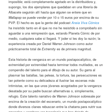
imposible; está completamente agotado en la distribuidora y,
supongo, los dos ejemplares que quedaban en una librería de
Albacete seguirán allí hasta que alguien se entere que en
Wallapop
se puede vender por 10 o 15 euros por encima de su
PVP. El hecho es que la gente del podcast
Ansia Viva Cómics
ha insistido tanto en él que no me he resistido a comprobarlo sin
aguardar a una reimpresión que, estando Planeta Cómic de por
medio, cualquiera sabe si llegará. Y joder si les doy la razón; la
experiencia creada por Daniel Warren Johnson como autor
prácticamente total de
Extremity
es de primera magnitud.
Esta historia de venganza en un mundo postapocalíptico, de
extremidad por extremidad hasta terminar todos mutilados, es un
compendio del talento para el dibujo de su autor. Su garra al
plasmar las batallas, las peleas, la tortura, las persecuciones es
tan potente como su delicadeza al ilustrar las escenas más
intimistas, en las que unos jóvenes acogotados por la venganza
desatada por su padre buscan alternativas o, simplemente,
refugio. Este talento narrativo de Warren Johnson sobresale por
encima de la creación del escenario, un mundo postapocalíptico
donde diversos clanes rebuscan entre la chatarra para nutrir sus
arsenales y parchear una tecnología que han dejado de