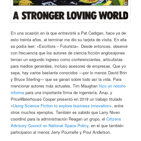
En una ocasión en la que entrevisté a Pat Cadigan, hace ya de
esto treinta años, al terminar me dio su tarjeta de visita. En ella
se podía leer: «Escritora – Futurista». Desde entonces, observé
con frecuencia que los autores de ciencia ficción anglosajones
tenían un segundo ingreso como conferenciantes, articulistas
para medios generales, incluso asesores de empresas. Que yo
sepa, hay varios bastante conocidos —por lo menos David Brin
y Bruce Sterling— que se ganan sobre todo así la vida. Para
mencionar autores más actuales, Tim Maughan
hizo un notorio
informe
para una importante firma de ingeniería, Arup, y
PriceWaterhouse Cooper presentó en 2018 un trabajo titulado
«
Using Science Fiction to explore business innovation
», entre
otros muchos ejemplos. También es sabido que Larry Niven
coordinó para la administración Reagan un grupo, el
Citizens
Advisory Council on National Space Policy
, en el que también
participaron al menos Jerry Pournelle y Poul Anderson.