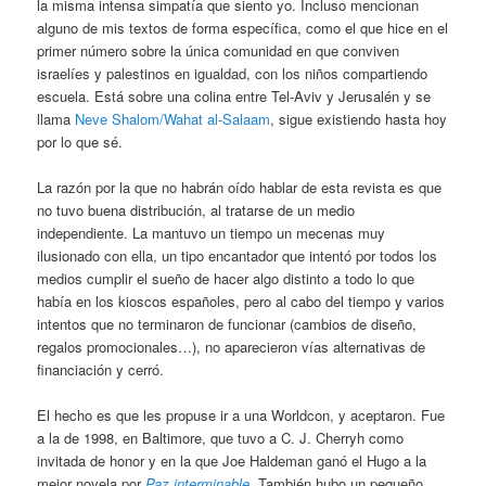
la misma intensa simpatía que siento yo. Incluso mencionan
alguno de mis textos de forma específica, como el que hice en el
primer número sobre la única comunidad en que conviven
israelíes y palestinos en igualdad, con los niños compartiendo
escuela. Está sobre una colina entre Tel-Aviv y Jerusalén y se
llama
Neve Shalom/Wahat al-Salaam
, sigue existiendo hasta hoy
por lo que sé.
La razón por la que no habrán oído hablar de esta revista es que
no tuvo buena distribución, al tratarse de un medio
independiente. La mantuvo un tiempo un mecenas muy
ilusionado con ella, un tipo encantador que intentó por todos los
medios cumplir el sueño de hacer algo distinto a todo lo que
había en los kioscos españoles, pero al cabo del tiempo y varios
intentos que no terminaron de funcionar (cambios de diseño,
regalos promocionales…), no aparecieron vías alternativas de
financiación y cerró.
El hecho es que les propuse ir a una Worldcon, y aceptaron. Fue
a la de 1998, en Baltimore, que tuvo a C. J. Cherryh como
invitada de honor y en la que Joe Haldeman ganó el Hugo a la
mejor novela por
Paz interminable
. También hubo un pequeño