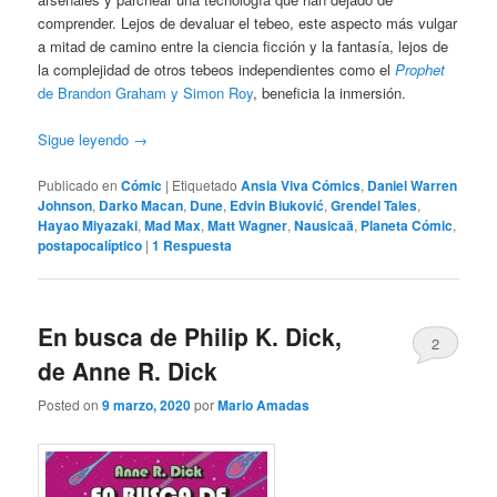
comprender. Lejos de devaluar el tebeo, este aspecto más vulgar
a mitad de camino entre la ciencia ficción y la fantasía, lejos de
la complejidad de otros tebeos independientes como el
Prophet
de Brandon Graham y Simon Roy
, beneficia la inmersión.
Sigue leyendo
→
Publicado en
Cómic
|
Etiquetado
Ansia Viva Cómics
,
Daniel Warren
Johnson
,
Darko Macan
,
Dune
,
Edvin Biuković
,
Grendel Tales
,
Hayao Miyazaki
,
Mad Max
,
Matt Wagner
,
Nausicaä
,
Planeta Cómic
,
postapocalíptico
|
1
Respuesta
En busca de Philip K. Dick,
2
de Anne R. Dick
Posted on
9 marzo, 2020
por
Mario Amadas