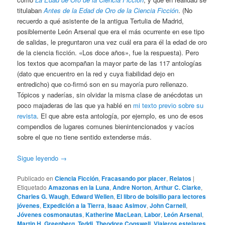
titulaban
Antes de la Edad de Oro de la Ciencia Ficción
. (No
recuerdo a qué asistente de la antigua Tertulia de Madrid,
posiblemente León Arsenal que era el más ocurrente en ese tipo
de salidas, le preguntaron una vez cuál era para él la edad de oro
de la ciencia ficción. «Los doce años», fue la respuesta). Pero
los textos que acompañan la mayor parte de las 117 antologías
(dato que encuentro en la red y cuya fiabilidad dejo en
entredicho) que co-firmó son en su mayoría puro rellenazo.
Tópicos y naderías, sin olvidar la misma clase de anécdotas un
poco majaderas de las que ya hablé en
mi texto previo sobre su
revista
. El que abre esta antología, por ejemplo, es uno de esos
compendios de lugares comunes bienintencionados y vacíos
sobre el que no tiene sentido extenderse más.
Sigue leyendo
→
Publicado en
Ciencia Ficción
,
Fracasando por placer
,
Relatos
|
Etiquetado
Amazonas en la Luna
,
Andre Norton
,
Arthur C. Clarke
,
Charles G. Waugh
,
Edward Wellen
,
El libro de bolsillo para lectores
jóvenes
,
Expedición a la Tierra
,
Isaac Asimov
,
John Carnell
,
Jóvenes cosmonautas
,
Katherine MacLean
,
Labor
,
León Arsenal
,
Martin H. Greenberg
,
Teddi
,
Theodore Cogswell
,
Viajeros estelares
,