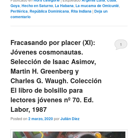
Hors catégorie
Argenis Luna
Cuba
Goya
,
Hecho en Saturno
,
La Habana
,
La mucama de Omicunlé
,
Periférica
,
República Dominicana
,
Rita Indiana
|
Deja un
comentario
Fracasando por placer (XI):
1
Jóvenes cosmonautas.
Selección de Isaac Asimov,
Martin H. Greenberg y
Charles G. Waugh. Colección
El libro de bolsillo para
lectores jóvenes nº 70. Ed.
Labor, 1987
Posted on
2 marzo, 2020
por
Julián Díez