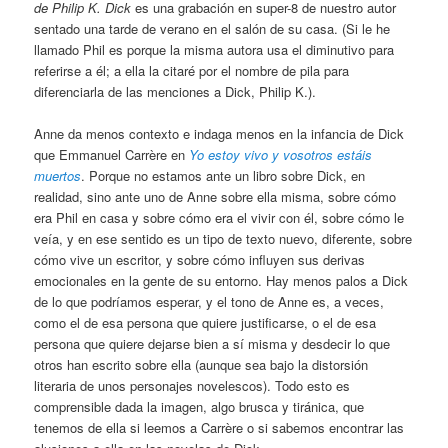
de Philip K. Dick
es una grabación en super-8 de nuestro autor
sentado una tarde de verano en el salón de su casa. (Si le he
llamado Phil es porque la misma autora usa el diminutivo para
referirse a él; a ella la citaré por el nombre de pila para
diferenciarla de las menciones a Dick, Philip K.).
Anne da menos contexto e indaga menos en la infancia de Dick
que Emmanuel Carrère en
Yo estoy vivo y vosotros estáis
muertos
. Porque no estamos ante un libro sobre Dick, en
realidad, sino ante uno de Anne sobre ella misma, sobre cómo
era Phil en casa y sobre cómo era el vivir con él, sobre cómo le
veía, y en ese sentido es un tipo de texto nuevo, diferente, sobre
cómo vive un escritor, y sobre cómo influyen sus derivas
emocionales en la gente de su entorno. Hay menos palos a Dick
de lo que podríamos esperar, y el tono de Anne es, a veces,
como el de esa persona que quiere justificarse, o el de esa
persona que quiere dejarse bien a sí misma y desdecir lo que
otros han escrito sobre ella (aunque sea bajo la distorsión
literaria de unos personajes novelescos). Todo esto es
comprensible dada la imagen, algo brusca y tiránica, que
tenemos de ella si leemos a Carrère o si sabemos encontrar las