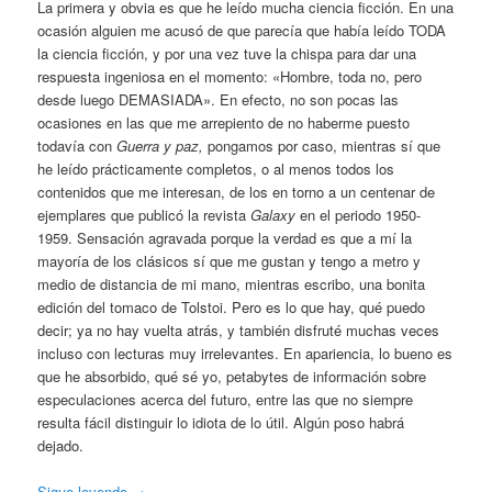
La primera y obvia es que he leído mucha ciencia ficción. En una
ocasión alguien me acusó de que parecía que había leído TODA
la ciencia ficción, y por una vez tuve la chispa para dar una
respuesta ingeniosa en el momento: «Hombre, toda no, pero
desde luego DEMASIADA». En efecto, no son pocas las
ocasiones en las que me arrepiento de no haberme puesto
todavía con
Guerra y paz,
pongamos por caso, mientras sí que
he leído prácticamente completos, o al menos todos los
contenidos que me interesan, de los en torno a un centenar de
ejemplares que publicó la revista
Galaxy
en el periodo 1950-
1959. Sensación agravada porque la verdad es que a mí la
mayoría de los clásicos sí que me gustan y tengo a metro y
medio de distancia de mi mano, mientras escribo, una bonita
edición del tomaco de Tolstoi. Pero es lo que hay, qué puedo
decir; ya no hay vuelta atrás, y también disfruté muchas veces
incluso con lecturas muy irrelevantes. En apariencia, lo bueno es
que he absorbido, qué sé yo, petabytes de información sobre
especulaciones acerca del futuro, entre las que no siempre
resulta fácil distinguir lo idiota de lo útil. Algún poso habrá
dejado.
Sigue leyendo
→