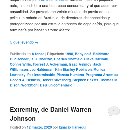
acto, escondido, a una hora poco concurrida, y al que acudí por
casualidad. Se proyectaron veinte minutos de previa de una
peliculita rodada en Australia, de directores desconocidos y
protagonizada por una estrella entonces de capa caída, pero que
terminaría por hacer historia:
Matrix
.
Sigue leyendo
→
Publicado en
A fondo
|
Etiquetado
1998
,
Babylon 5
,
Baltimore
,
BucConeer
,
C. J. Cherryh
,
Charles Sheffield
,
Cleve Cartmill
,
Connie Willis
,
Forrest J. Ackerman
,
Isaac Asimov
,
Jack
Williamson
,
Joe Haldeman
,
Kim Stanley Robinson
,
Monica
Lewinsky
,
Paz interminable
,
Planeta Humano
,
Programa Artemisa
,
Robert A. Heinlein
,
Robert Silverberg
,
Stephen Baxter
,
Thomas M.
Disch
,
WorldCon
|
Deja un comentario
Extremity, de Daniel Warren
1
Johnson
Posted on
12 marzo, 2020
por
Ignacio Illarregui