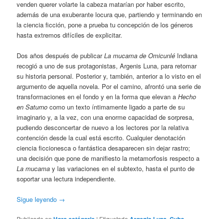
venden querer volarte la cabeza matarían por haber escrito,
además de una exuberante locura que, partiendo y terminando en
la ciencia ficción, pone a prueba tu concepción de los géneros
hasta extremos difíciles de explicitar.
Dos años después de publicar
La mucama de Omicunlé
Indiana
recogió a uno de sus protagonistas, Argenis Luna, para retomar
su historia personal. Posterior y, también, anterior a lo visto en el
argumento de aquella novela. Por el camino, afrontó una serie de
transformaciones en el fondo y en la forma que elevan a
Hecho
en Saturno
como un texto íntimamente ligado a parte de su
imaginario y, a la vez, con una enorme capacidad de sorpresa,
pudiendo desconcertar de nuevo a los lectores por la relativa
contención desde la cual está escrito. Cualquier denotación
ciencia ficcionesca o fantástica desaparecen sin dejar rastro;
una decisión que pone de manifiesto la metamorfosis respecto a
La mucama
y las variaciones en el subtexto, hasta el punto de
soportar una lectura independiente.
Sigue leyendo
→
Publicado en
|
Etiquetado
,
,