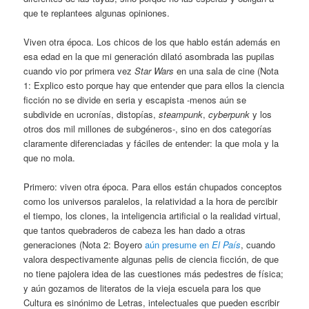
que te replantees algunas opiniones.
Viven otra época. Los chicos de los que hablo están además en
esa edad en la que mi generación dilató asombrada las pupilas
cuando vio por primera vez
Star Wars
en una sala de cine (Nota
1: Explico esto porque hay que entender que para ellos la ciencia
ficción no se divide en seria y escapista -menos aún se
subdivide en ucronías, distopías,
steampunk
,
cyberpunk
y los
otros dos mil millones de subgéneros-, sino en dos categorías
claramente diferenciadas y fáciles de entender: la que mola y la
que no mola.
Primero: viven otra época. Para ellos están chupados conceptos
como los universos paralelos, la relatividad a la hora de percibir
el tiempo, los clones, la inteligencia artificial o la realidad virtual,
que tantos quebraderos de cabeza les han dado a otras
generaciones (Nota 2: Boyero
aún presume en
El País
, cuando
valora despectivamente algunas pelis de ciencia ficción, de que
no tiene pajolera idea de las cuestiones más pedestres de física;
y aún gozamos de literatos de la vieja escuela para los que
Cultura es sinónimo de Letras, intelectuales que pueden escribir