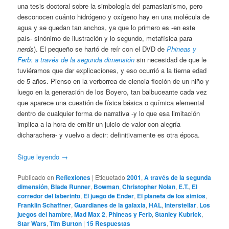
una tesis doctoral sobre la simbología del parnasianismo, pero
desconocen cuánto hidrógeno y oxígeno hay en una molécula de
agua y se quedan tan anchos, ya que lo primero es -en este
país- sinónimo de ilustración y lo segundo, metafísica para
nerds
). El pequeño se hartó de reír con el DVD de
Phineas y
Ferb: a través de la segunda dimensión
sin necesidad de que le
tuviéramos que dar explicaciones, y eso ocurrió a la tierna edad
de 5 años. Pienso en la verborrea de ciencia ficción de un niño y
luego en la generación de los Boyero, tan balbuceante cada vez
que aparece una cuestión de física básica o química elemental
dentro de cualquier forma de narrativa -y lo que esa limitación
implica a la hora de emitir un juicio de valor con alegría
dicharachera- y vuelvo a decir: definitivamente es otra época.
Sigue leyendo
→
Publicado en
Reflexiones
|
Etiquetado
2001
,
A través de la segunda
dimensión
,
Blade Runner
,
Bowman
,
Christopher Nolan
,
E.T.
,
El
corredor del laberinto
,
El juego de Ender
,
El planeta de los simios
,
Franklin Schaffner
,
Guardianes de la galaxia
,
HAL
,
Interstellar
,
Los
juegos del hambre
,
Mad Max 2
,
Phineas y Ferb
,
Stanley Kubrick
,
Star Wars
,
Tim Burton
|
15
Respuestas