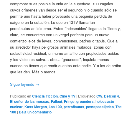
comprobar si es posible la vida en la superficie. 100 zagales
cuyos crímenes van desde ser el segundo hijo cuando sólo se
permite uno hasta haber provocado una pequeña pérdida de
oxígeno en la estación. Lo que en 13TV llamarían
perroflautas antisistema. Estos “indeseables” llegan a la Tierra y,
claro, se encuentran con un vergel perfecto para un nuevo
comienzo lejos de leyes, convenciones, padres o tabús. Que a
su alrededor haya peligrosos animales mutados, zonas con
radiactividad residual, un humo amarillo con propiedades ácidas
y los violentos salva… otro… “grounders”, inquieta menos
cuando no tienes que rendir cuentas ante nadie. Y a los de arriba
que les den. Más o menos.
Sigue leyendo
→
Publicado en
Ciencia Ficción
,
Cine y TV
|
Etiquetado
CW
,
Defcon 4
,
El señor de las moscas
,
Fallout
,
Fringe
,
grounders
,
holocausto
nuclear
,
Kass Morgan
,
Los 100
,
perroflautas
,
postapocalíptico
,
The
100
|
Deja un comentario