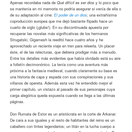
Apenas recordaba nada de
Qué difícil es ser dios
y lo poco que
se mantenía en mi memoria no podría asegurar si venía de ella o
de su adaptación al cine:
El poder de un dios
;
una extrañísima
coproducción europea que me dejó bastante flipado hace un
cuarto de siglo (¡glubs!). En su discontinuada apuesta por
recuperar las novelas más significativas de los hermanos
Strugatski, Gigamesh la reeditó hace cuatro años y he
aprovechado un reciente viaje en tren para releerla. Un placer
éste, el de las relecturas, que debiera prodigar más a menudo.
Entre los detalles más evidentes que había olvidado está su aire
a folletín decimonónico. La tenía como una aventura más
próxima a la fantasía medieval, cuando claramente su base es
una historia de capa y espada con sus conspiraciones y sus
villanos de opereta. Además esta vez he entendido mejor el
primer capítulo, un vistazo al pasado de sus personajes cuya
carga alegórica queda expuesta cuando se llega a las últimas
páginas.
Don Rumata de Estor es un aristócrata en la corte de Arkanar.
De cara a sus iguales y el resto de habitantes del reino es un
caballero con tintes legendarios; un titán en la lucha cuerpo a