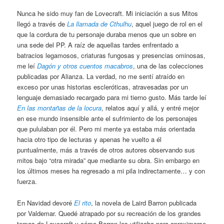
Nunca he sido muy fan de Lovecraft. Mi iniciación a sus Mitos
llegó a través de
La llamada de Cthulhu
, aquel juego de rol en el
que la cordura de tu personaje duraba menos que un sobre en
una sede del PP. A raíz de aquellas tardes enfrentado a
batracios legamosos, criaturas fungosas y presencias ominosas,
me leí
Dagón y otros cuentos macabros
, una de las colecciones
publicadas por Alianza. La verdad, no me sentí atraído en
exceso por unas historias escleróticas, atravesadas por un
lenguaje demasiado recargado para mi tierno gusto. Más tarde leí
En las montañas de la locura
, relatos aquí y allá, y entré mejor
en ese mundo insensible ante el sufrimiento de los personajes
que pululaban por él. Pero mi mente ya estaba más orientada
hacia otro tipo de lecturas y apenas he vuelto a él
puntualmente, más a través de otros autores observando sus
mitos bajo “otra mirada” que mediante su obra. Sin embargo en
los últimos meses ha regresado a mi pila indirectamente… y con
fuerza.
En Navidad devoré
El rito
, la novela de Laird Barron publicada
por Valdemar. Quedé atrapado por su recreación de los grandes
temas de Lovecraft y cómo Barron los utilizaba para aproximarse