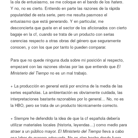
la ola de entusiasmo, se me coloque en el bando de los
haters
.
Y no, no es cierto. Entiendo en parte las razones de la rápida
popularidad de esta serie, pero me resulta pasmoso el
entusiasmo que está generando. Y en particular, me
desconcierta que guste en el sector de los aficionados con cierto
bagaje en la cf, cuando se trata de un producto con serias
carencias respecto a otras obras del género que seguramente
conocen, y con los que por tanto lo pueden comparar.
Para que no quede ninguna duda sobre mi posición al respecto,
empezaré con las razones obvias por las que entiendo que
El
Ministerio del Tiempo
no es un mal trabajo.
+ La producción en general está por encima de la media de las
series españolas. La ambientación es obviamente cuidada, las
interpretaciones bastante razonables por lo general… No, no es
la HBO, pero se trata de un producto técnicamente correcto.
+ Siempre he defendido la idea de que la cf española debería
utilizar materiales locales (historia, leyendas…) como medio para
atraer a un público mayor.
El Ministerio del Tiempo
lleva a cabo
esa labor de manera adecuada. No es algo hecho desde fuera,