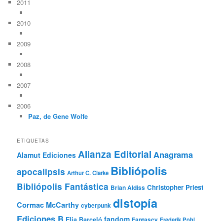
2011
2010
2009
2008
2007
2006
Paz, de Gene Wolfe
ETIQUETAS
Alianza Editorial
Anagrama
Alamut Ediciones
Bibliópolis
apocalipsis
Arthur C. Clarke
Bibliópolis Fantástica
Christopher Priest
Brian Aldiss
distopía
Cormac McCarthy
cyberpunk
Ediciones B
fandom
Elia Barceló
Fantascy
Frederik Pohl