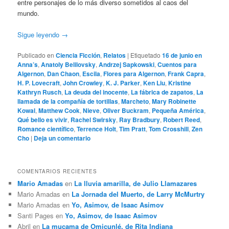
entre personajes de lo más diverso sometidos al caos del
mundo.
Sigue leyendo
→
Publicado en
Ciencia Ficción
,
Relatos
|
Etiquetado
16 de junio en
Anna’s
,
Anatoly Belilovsky
,
Andrzej Sapkowski
,
Cuentos para
Algernon
,
Dan Chaon
,
Escila
,
Flores para Algernon
,
Frank Capra
,
H. P. Lovecraft
,
John Crowley
,
K. J. Parker
,
Ken Liu
,
Kristine
Kathryn Rusch
,
La deuda del inocente
,
La fábrica de zapatos
,
La
llamada de la compañía de tortillas
,
Marcheto
,
Mary Robinette
Kowal
,
Matthew Cook
,
Nieve
,
Oliver Buckram
,
Pequeña América
,
Qué bello es vivir
,
Rachel Swirsky
,
Ray Bradbury
,
Robert Reed
,
Romance científico
,
Terrence Holt
,
Tim Pratt
,
Tom Crosshill
,
Zen
Cho
|
Deja un comentario
COMENTARIOS RECIENTES
Mario Amadas
en
La lluvia amarilla, de Julio Llamazares
Mario Amadas
en
La Jornada del Muerto, de Larry McMurtry
Mario Amadas
en
Yo, Asimov, de Isaac Asimov
Santi Pages
en
Yo, Asimov, de Isaac Asimov
Abril
en
La mucama de Omicunlé, de Rita Indiana