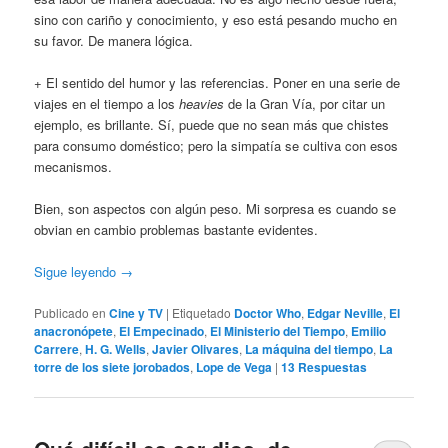
sino con cariño y conocimiento, y eso está pesando mucho en
su favor. De manera lógica.
+ El sentido del humor y las referencias. Poner en una serie de
viajes en el tiempo a los
heavies
de la Gran Vía, por citar un
ejemplo, es brillante. Sí, puede que no sean más que chistes
para consumo doméstico; pero la simpatía se cultiva con esos
mecanismos.
Bien, son aspectos con algún peso. Mi sorpresa es cuando se
obvian en cambio problemas bastante evidentes.
Sigue leyendo
→
Publicado en
Cine y TV
|
Etiquetado
Doctor Who
,
Edgar Neville
,
El
anacronópete
,
El Empecinado
,
El Ministerio del Tiempo
,
Emilio
Carrere
,
H. G. Wells
,
Javier Olivares
,
La máquina del tiempo
,
La
torre de los siete jorobados
,
Lope de Vega
|
13
Respuestas