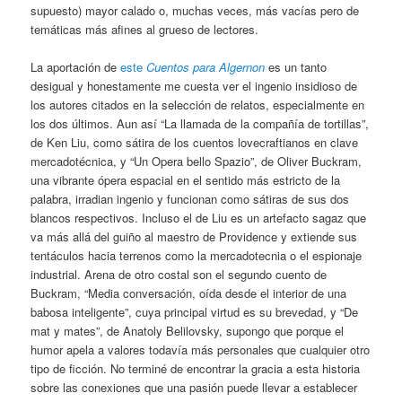
supuesto) mayor calado o, muchas veces, más vacías pero de
temáticas más afines al grueso de lectores.
La aportación de
este
Cuentos para Algernon
es un tanto
desigual y honestamente me cuesta ver el ingenio insidioso de
los autores citados en la selección de relatos, especialmente en
los dos últimos. Aun así “La llamada de la compañía de tortillas”,
de Ken Liu, como sátira de los cuentos lovecraftianos en clave
mercadotécnica, y “Un Opera bello Spazio”, de Oliver Buckram,
una vibrante ópera espacial en el sentido más estricto de la
palabra, irradian ingenio y funcionan como sátiras de sus dos
blancos respectivos. Incluso el de Liu es un artefacto sagaz que
va más allá del guiño al maestro de Providence y extiende sus
tentáculos hacia terrenos como la mercadotecnia o el espionaje
industrial. Arena de otro costal son el segundo cuento de
Buckram, “Media conversación, oída desde el interior de una
babosa inteligente”, cuya principal virtud es su brevedad, y “De
mat y mates”, de Anatoly Belilovsky, supongo que porque el
humor apela a valores todavía más personales que cualquier otro
tipo de ficción. No terminé de encontrar la gracia a esta historia
sobre las conexiones que una pasión puede llevar a establecer