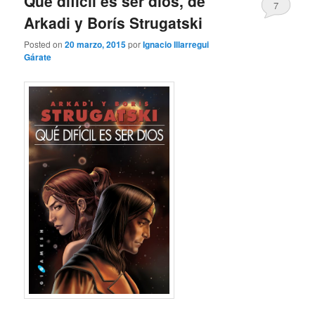
Qué difícil es ser dios, de
7
Arkadi y Borís Strugatski
Posted on
20 marzo, 2015
por
Ignacio Illarregui
Gárate