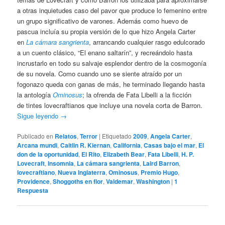
a otras inquietudes caso del pavor que produce lo femenino entre
un grupo significativo de varones. Además como huevo de
pascua incluía su propia versión de lo que hizo Angela Carter
en
La cámara sangrienta
, arrancando cualquier rasgo edulcorado
a un cuento clásico, “El enano saltarín”, y recreándolo hasta
incrustarlo en todo su salvaje esplendor dentro de la cosmogonía
de su novela. Como cuando uno se siente atraído por un
fogonazo queda con ganas de más, he terminado llegando hasta
la antología
Ominosus
; la ofrenda de Fata Libelli a la ficción
de tintes lovecraftianos que incluye una novela corta de Barron.
Sigue leyendo
→
Publicado en
Relatos
,
Terror
|
Etiquetado
2009
,
Angela Carter
,
Arcana mundi
,
Caitlin R. Kiernan
,
California
,
Casas bajo el mar
,
El
don de la oportunidad
,
El Rito
,
Elizabeth Bear
,
Fata Libelli
,
H. P.
Lovecraft
,
Insomnia
,
La cámara sangrienta
,
Laird Barron
,
lovecraftiano
,
Nueva Inglaterra
,
Ominosus
,
Premio Hugo
,
Providence
,
Shoggoths en flor
,
Valdemar
,
Washington
|
1
Respuesta