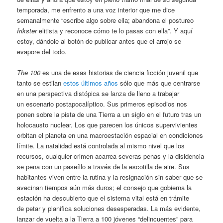
temporada, me enfrento a una voz interior que me dice
semanalmente “escribe algo sobre ella; abandona el postureo
frikster
elitista y reconoce cómo te lo pasas con ella”. Y aquí
estoy, dándole al botón de publicar antes que el arrojo se
evapore del todo.
The 100
es una de esas historias de ciencia ficción juvenil que
tanto se estilan
estos últimos años
sólo que más que centrarse
en una perspectiva distópica se lanza de lleno a trabajar
un escenario postapocalíptico. Sus primeros episodios nos
ponen sobre la pista de una Tierra a un siglo en el futuro tras un
holocausto nuclear. Los que parecen los únicos supervivientes
orbitan el planeta en una macroestación espacial en condiciones
límite. La natalidad está controlada al mismo nivel que los
recursos, cualquier crimen acarrea severas penas y la disidencia
se pena con un paseíllo a través de la escotilla de aire. Sus
habitantes viven entre la rutina y la resignación sin saber que se
avecinan tiempos aún más duros; el consejo que gobierna la
estación ha descubierto que el sistema vital está en trámite
de petar y planifica soluciones desesperadas. La más evidente,
lanzar de vuelta a la Tierra a 100 jóvenes “delincuentes” para