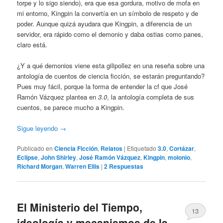
torpe y lo sigo siendo), era que esa gordura, motivo de mofa en
mi entorno, Kingpin la convertía en un símbolo de respeto y de
poder. Aunque quizá ayudara que Kingpin, a diferencia de un
servidor, era rápido como el demonio y daba ostias como panes,
claro está.
¿Y a qué demonios viene esta gilipollez en una reseña sobre una
antología de cuentos de ciencia ficción, se estarán preguntando?
Pues muy fácil, porque la forma de entender la cf que José
Ramón Vázquez plantea en
3.0
, la antología completa de sus
cuentos, se parece mucho a Kingpin.
Sigue leyendo
→
Publicado en
Ciencia Ficción
,
Relatos
|
Etiquetado
3.0
,
Cortázar
,
Eclipse
,
John Shirley
,
José Ramón Vázquez
,
Kingpin
,
molonio
,
Richard Morgan
,
Warren Ellis
|
2
Respuestas
El Ministerio del Tiempo,
13
ideología y mecanismos de la