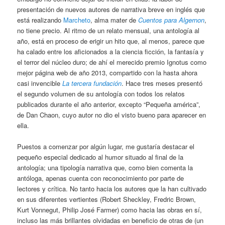
presentación de nuevos autores de narrativa breve en inglés que
está realizando
Marcheto
, alma mater de
Cuentos para Algernon
,
no tiene precio. Al ritmo de un relato mensual, una antología al
año, está en proceso de erigir un hito que, al menos, parece que
ha calado entre los aficionados a la ciencia ficción, la fantasía y
el terror del núcleo duro; de ahí el merecido premio Ignotus como
mejor página web de año 2013, compartido con la hasta ahora
casi invencible
La tercera fundación
. Hace tres meses presentó
el segundo volumen de su antología con todos los relatos
publicados durante el año anterior, excepto “Pequeña américa”,
de Dan Chaon, cuyo autor no dio el visto bueno para aparecer en
ella.
Puestos a comenzar por algún lugar, me gustaría destacar el
pequeño especial dedicado al humor situado al final de la
antología; una tipología narrativa que, como bien comenta la
antóloga, apenas cuenta con reconocimiento por parte de
lectores y crítica. No tanto hacia los autores que la han cultivado
en sus diferentes vertientes (Robert Sheckley, Fredric Brown,
Kurt Vonnegut, Philip José Farmer) como hacia las obras en sí,
incluso las más brillantes olvidadas en beneficio de otras de (un