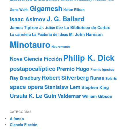
Gigamesh
Gene Wolfe
Harlan Ellison
J. G. Ballard
Isaac Asimov
James Tiptree Jr.
La Biblioteca de Carfax
Julián Díez
M. John Harrison
La carretera
La Factoría de Ideas
Minotauro
Neuromante
Philip K. Dick
Nova Ciencia Ficción
postapocalíptico
Premio Hugo
Premio Ignotus
Robert Silverberg
Ray Bradbury
Runas
Solaris
space opera
Stanislaw Lem
Stephen King
Ursula K. Le Guin
Valdemar
William Gibson
CATEGORÍAS
A fondo
Ciencia Ficción