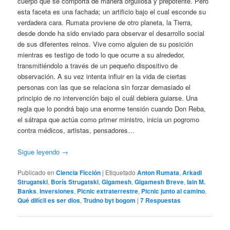
cuerpo que se comporta de manera orgullosa y prepotente. Pero
esta faceta es una fachada; un artificio bajo el cual esconde su
verdadera cara. Rumata proviene de otro planeta, la Tierra,
desde donde ha sido enviado para observar el desarrollo social
de sus diferentes reinos. Vive como alguien de su posición
mientras es testigo de todo lo que ocurre a su alrededor,
transmitiéndolo a través de un pequeño dispositivo de
observación. A su vez intenta influir en la vida de ciertas
personas con las que se relaciona sin forzar demasiado el
principio de no intervención bajo el cuál debiera guiarse. Una
regla que lo pondrá bajo una enorme tensión cuando Don Reba,
el sátrapa que actúa como primer ministro, inicia un pogromo
contra médicos, artistas, pensadores…
Sigue leyendo
→
Publicado en
Ciencia Ficción
|
Etiquetado
Anton Rumata
,
Arkadi
Strugatski
,
Borís Strugatski
,
Gigamesh
,
Gigamesh Breve
,
Iain M.
Banks
,
Inversiones
,
Picnic extraterrestre
,
Picnic junto al camino
,
Qué difícil es ser dios
,
Trudno byt bogom
|
7
Respuestas