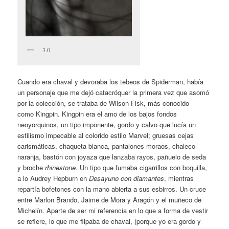
3.0
Cuando era chaval y devoraba los tebeos de Spiderman, había
un personaje que me dejó catacróquer la primera vez que asomó
por la colección, se trataba de Wilson Fisk, más conocido
como Kingpin. Kingpin era el amo de los bajos fondos
neoyorquinos, un tipo imponente, gordo y calvo que lucía un
estilismo impecable al colorido estilo Marvel; gruesas cejas
carismáticas, chaqueta blanca, pantalones moraos, chaleco
naranja, bastón con joyaza que lanzaba rayos, pañuelo de seda
y broche
rhinestone
. Un tipo que fumaba cigarrillos con boquilla,
a lo Audrey Hepburn en
Desayuno con diamantes
, mientras
repartía bofetones con la mano abierta a sus esbirros. Un cruce
entre Marlon Brando, Jaime de Mora y Aragón y el muñeco de
Michelín. Aparte de ser mi referencia en lo que a forma de vestir
se refiere, lo que me flipaba de chaval, (porque yo era gordo y