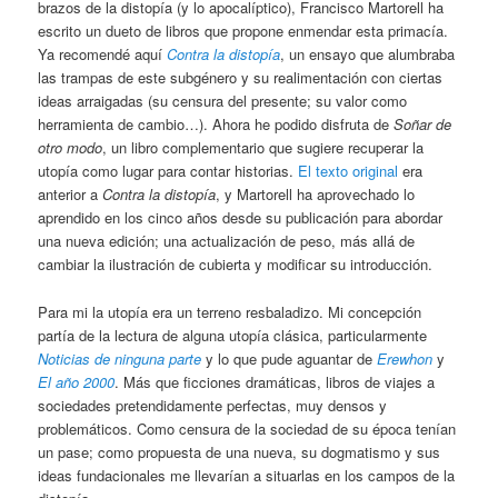
brazos de la distopía (y lo apocalíptico), Francisco Martorell ha
escrito un dueto de libros que propone enmendar esta primacía.
Ya recomendé aquí
Contra la distopía
, un ensayo que alumbraba
las trampas de este subgénero y su realimentación con ciertas
ideas arraigadas (su censura del presente; su valor como
herramienta de cambio…). Ahora he podido disfruta de
Soñar de
otro modo
, un libro complementario que sugiere recuperar la
utopía como lugar para contar historias.
El texto original
era
anterior a
Contra la distopía
, y Martorell ha aprovechado lo
aprendido en los cinco años desde su publicación para abordar
una nueva edición; una actualización de peso, más allá de
cambiar la ilustración de cubierta y modificar su introducción.
Para mi la utopía era un terreno resbaladizo. Mi concepción
partía de la lectura de alguna utopía clásica, particularmente
Noticias de ninguna parte
y lo que pude aguantar de
Erewhon
y
El año 2000
. Más que ficciones dramáticas, libros de viajes a
sociedades pretendidamente perfectas, muy densos y
problemáticos. Como censura de la sociedad de su época tenían
un pase; como propuesta de una nueva, su dogmatismo y sus
ideas fundacionales me llevarían a situarlas en los campos de la