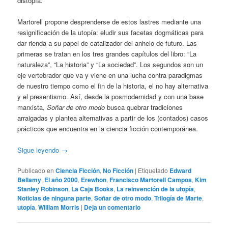
distopía.
Martorell propone desprenderse de estos lastres mediante una
resignificación de la utopía: eludir sus facetas dogmáticas para
dar rienda a su papel de catalizador del anhelo de futuro. Las
primeras se tratan en los tres grandes capítulos del libro: “La
naturaleza”, “La historia” y “La sociedad”. Los segundos son un
eje vertebrador que va y viene en una lucha contra paradigmas
de nuestro tiempo como el fin de la historia, el no hay alternativa
y el presentismo. Así, desde la posmodernidad y con una base
marxista,
Soñar de otro modo
busca quebrar tradiciones
arraigadas y plantea alternativas a partir de los (contados) casos
prácticos que encuentra en la ciencia ficción contemporánea.
Sigue leyendo
→
Publicado en
Ciencia Ficción
,
No Ficción
|
Etiquetado
Edward
Bellamy
,
El año 2000
,
Erewhon
,
Francisco Martorell Campos
,
Kim
Stanley Robinson
,
La Caja Books
,
La reinvención de la utopía
,
Noticias de ninguna parte
,
Soñar de otro modo
,
Trilogía de Marte
,
utopía
,
William Morris
|
Deja un comentario