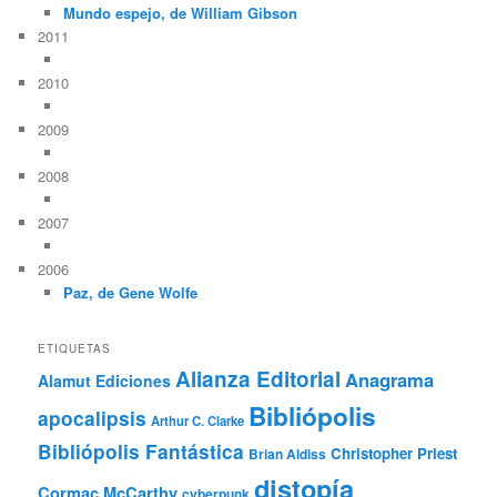
Mundo espejo, de William Gibson
2011
2010
2009
2008
2007
2006
Paz, de Gene Wolfe
ETIQUETAS
Alianza Editorial
Anagrama
Alamut Ediciones
Bibliópolis
apocalipsis
Arthur C. Clarke
Bibliópolis Fantástica
Christopher Priest
Brian Aldiss
distopía
Cormac McCarthy
cyberpunk