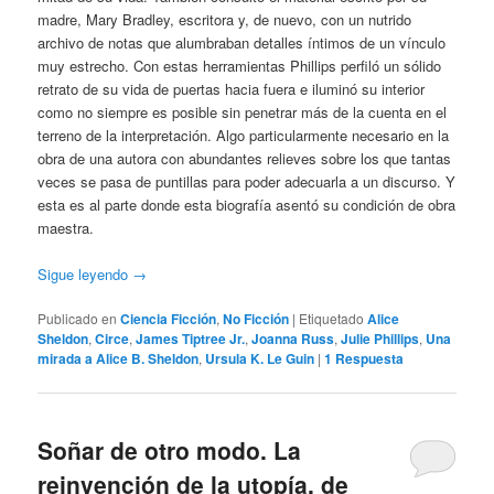
madre, Mary Bradley, escritora y, de nuevo, con un nutrido
archivo de notas que alumbraban detalles íntimos de un vínculo
muy estrecho. Con estas herramientas Phillips perfiló un sólido
retrato de su vida de puertas hacia fuera e iluminó su interior
como no siempre es posible sin penetrar más de la cuenta en el
terreno de la interpretación. Algo particularmente necesario en la
obra de una autora con abundantes relieves sobre los que tantas
veces se pasa de puntillas para poder adecuarla a un discurso. Y
esta es al parte donde esta biografía asentó su condición de obra
maestra.
Sigue leyendo
→
Publicado en
Ciencia Ficción
,
No Ficción
|
Etiquetado
Alice
Sheldon
,
Circe
,
James Tiptree Jr.
,
Joanna Russ
,
Julie Phillips
,
Una
mirada a Alice B. Sheldon
,
Ursula K. Le Guin
|
1
Respuesta
Soñar de otro modo. La
reinvención de la utopía, de