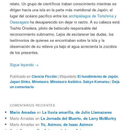
relato. Un grupo de científicos traban conocimiento mientras se
dirigen hacia una isla en la parte más meridional de Japón; el
lugar del océano pacífico entre los
archipiélagos de Torishima y
Owasagara
ha desaparecido sin dejar ni rastro. A su cabeza está
Toshio Onodera, piloto de batiscafo responsable del
reconocimiento submarino. Lejos de esclarecer las dudas, los
testimonios de quienes se encontraban sobre la isla y la
observación de su relieve ya bajo el agua acrecienta la zozobra
de los presentes.
Sigue leyendo
→
Publicado en
Ciencia Ficción
|
Etiquetado
El hundimiento de Japón
,
Japan Sinks
,
Minotauro
,
Minotauro Asiático
,
Sakyo Komatsu
|
Deja
un comentario
COMENTARIOS RECIENTES
Mario Amadas
en
La lluvia amarilla, de Julio Llamazares
Mario Amadas
en
La Jornada del Muerto, de Larry McMurtry
Mario Amadas
en
Yo, Asimov, de Isaac Asimov