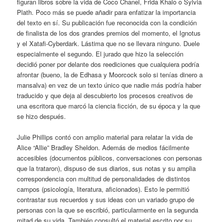
figuran libros sobre la vida de Coco Chanel, Frida Khalo o Sylvia
Plath. Poco más se puede añadir para enfatizar la importancia
del texto en sí. Su publicación fue reconocida con la condición
de finalista de los dos grandes premios del momento, el Ignotus
y el Xatafi-Cyberdark. Lástima que no se llevara ninguno. Duele
especialmente el segundo. El jurado que hizo la selección
decidió poner por delante dos reediciones que cualquiera podría
afrontar (bueno, la de Edhasa y Moorcock solo si tenías dinero a
mansalva) en vez de un texto único que nadie más podría haber
traducido y que deja al descubierto los procesos creativos de
una escritora que marcó la ciencia ficción, de su época y la que
se hizo después.
Julie Phillips contó con amplio material para relatar la vida de
Alice “Allie” Bradley Sheldon. Además de medios fácilmente
accesibles (documentos públicos, conversaciones con personas
que la trataron), dispuso de sus diarios, sus notas y su amplia
correspondencia con multitud de personalidades de distintos
campos (psicología, literatura, aficionados). Esto le permitió
contrastar sus recuerdos y sus ideas con un variado grupo de
personas con la que se escribió, particularmente en la segunda
mitad de su vida. También consultó el material escrito por su