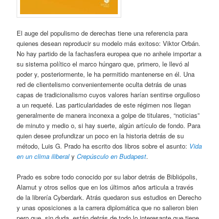
El auge del populismo de derechas tiene una referencia para
quienes desean reproducir su modelo más exitoso: Viktor Orbán.
No hay partido de la fachasfera europea que no anhele importar a
su sistema político el marco húngaro que, primero, le llevó al
poder y, posteriormente, le ha permitido mantenerse en él. Una
red de clientelismo convenientemente oculta detrás de unas
capas de tradicionalismo cuyos valores harían sentirse orgulloso
a un requeté. Las particularidades de este régimen nos llegan
generalmente de manera inconexa a golpe de titulares, “noticias”
de minuto y medio o, si hay suerte, algún artículo de fondo. Para
quien desee profundizar un poco en la historia detrás de su
método, Luis G. Prado ha escrito dos libros sobre el asunto:
Vida
en un clima iliberal
y
Crepúsculo en Budapest
.
Prado es sobre todo conocido por su labor detrás de Bibliópolis,
Alamut y otros sellos que en los últimos años articula a través
de la librería Cyberdark. Atrás quedaron sus estudios en Derecho
y unas oposiciones a la carrera diplomática que no salieron bien
pero que, sin duda, están detrás de todo lo interesante que tiene