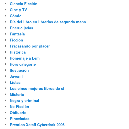
Ciencia Ficción
Cine y TV
Cómic
Día del libro en librerías de segunda mano
Encrucijadas
Fantasía
Ficción
Fracasando por placer
Histórica
Homenaje a Lem
Hors catégorie
Ilustración
Juvenil
Listas
Los cinco mejores libros de cf
Misterio
Negra y criminal
No Ficción
Obituario
Pinceladas
Premios Xatafi-Cyberdark 2006