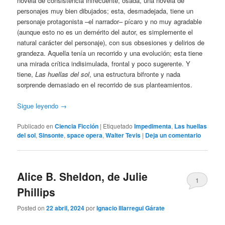
novela de consistencia infrecuente, osada, una novela de
personajes muy bien dibujados; esta, desmadejada, tiene un
personaje protagonista –el narrador– pícaro y no muy agradable
(aunque esto no es un demérito del autor, es simplemente el
natural carácter del personaje), con sus obsesiones y delirios de
grandeza. Aquella tenía un recorrido y una evolución; esta tiene
una mirada crítica indisimulada, frontal y poco sugerente. Y
tiene,
Las huellas del sol
, una estructura bifronte y nada
sorprende demasiado en el recorrido de sus planteamientos.
Sigue leyendo
→
Publicado en
Ciencia Ficción
|
Etiquetado
Impedimenta
,
Las huellas
del sol
,
Sinsonte
,
space opera
,
Walter Tevis
|
Deja un comentario
Alice B. Sheldon, de Julie
1
Phillips
Posted on
22 abril, 2024
por
Ignacio Illarregui Gárate