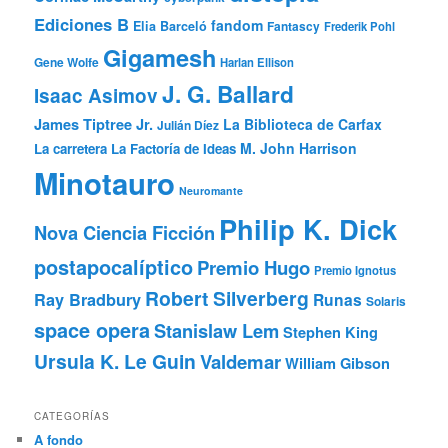
Ediciones B
fandom
Elia Barceló
Fantascy
Frederik Pohl
Gigamesh
Gene Wolfe
Harlan Ellison
J. G. Ballard
Isaac Asimov
James Tiptree Jr.
La Biblioteca de Carfax
Julián Díez
M. John Harrison
La carretera
La Factoría de Ideas
Minotauro
Neuromante
Philip K. Dick
Nova Ciencia Ficción
postapocalíptico
Premio Hugo
Premio Ignotus
Robert Silverberg
Ray Bradbury
Runas
Solaris
space opera
Stanislaw Lem
Stephen King
Ursula K. Le Guin
Valdemar
William Gibson
CATEGORÍAS
A fondo