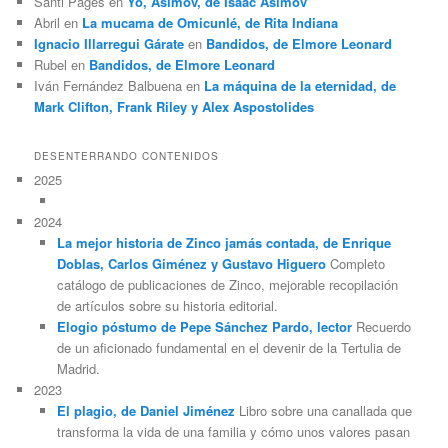
Santi Pages
en
Yo, Asimov, de Isaac Asimov
Abril
en
La mucama de Omicunlé, de Rita Indiana
Ignacio Illarregui Gárate
en
Bandidos, de Elmore Leonard
Rubel
en
Bandidos, de Elmore Leonard
Iván Fernández Balbuena
en
La máquina de la eternidad, de
Mark Clifton, Frank Riley y Alex Aspostolides
DESENTERRANDO CONTENIDOS
2025
2024
La mejor historia de Zinco jamás contada, de Enrique
Doblas, Carlos Giménez y Gustavo Higuero
Completo
catálogo de publicaciones de Zinco, mejorable recopilación
de artículos sobre su historia editorial.
Elogio póstumo de Pepe Sánchez Pardo, lector
Recuerdo
de un aficionado fundamental en el devenir de la Tertulia de
Madrid.
2023
El plagio, de Daniel Jiménez
Libro sobre una canallada que
transforma la vida de una familia y cómo unos valores pasan