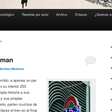
ronológico
Reseñas por autor
Archivo
Enlaces
¿Quiénes 
08
yman
Martínez Medrano
orrido, a apenas un par
n su interior 253
opia historia a sus
 y sus propias
erlo, parten muchos de
larse el tren en el final