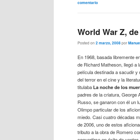
comentario
World War Z, d
Posted on
2 marzo, 2008
por
Manuel
En 1968, basada libremente en
de Richard Matheson, llegó a l
película destinada a sacudir y r
del terror en el cine y la litera
titulaba
La noche de los muer
padres de la criatura, George
Russo, se ganaron con él un lu
Olimpo particular de los afici
miedo. Casi cuatro décadas m
de 2006, uno de estos aficiona
tributo a la obra de Romero co
convertirse en éxito de venta