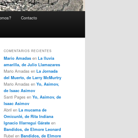
somos?
Contacto
COMENTARIOS RECIENTES
Mario Amadas
en
La lluvia
amarilla, de Julio Llamazares
Mario Amadas
en
La Jornada
del Muerto, de Larry McMurtry
Mario Amadas
en
Yo, Asimov,
de Isaac Asimov
Santi Pages
en
Yo, Asimov, de
Isaac Asimov
Abril
en
La mucama de
Omicunlé, de Rita Indiana
Ignacio Illarregui Gárate
en
Bandidos, de Elmore Leonard
Rubel
en
Bandidos, de Elmore