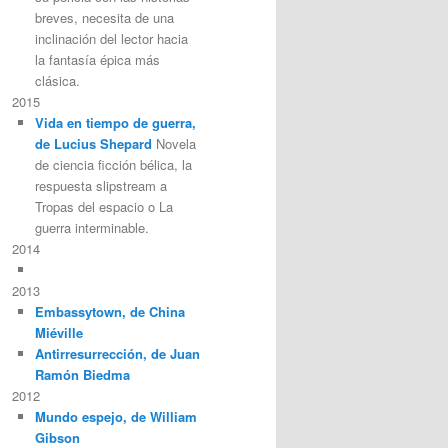
breves, necesita de una
inclinación del lector hacia
la fantasía épica más
clásica.
2015
Vida en tiempo de guerra,
de Lucius Shepard
Novela
de ciencia ficción bélica, la
respuesta slipstream a
Tropas del espacio o La
guerra interminable.
2014
2013
Embassytown, de China
Miéville
Antirresurrección, de Juan
Ramón Biedma
2012
Mundo espejo, de William
Gibson