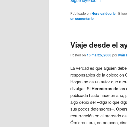
Sigue leyendo
→
Publicado en
Hors catégorie
|
Etiqu
un comentario
Viaje desde el a
Posted on
16 marzo, 2008
por
Iván
La verdad es que alguien deber
responsables de la colección
Hogan no es un autor que me
divulgar. Si
Herederos de las 
publicada hasta hace un año, p
algo debió ser –diga lo que di
sus pocos defensores–.
Opera
resurrección en el mercado es
Ómicron, era, como poco, discr