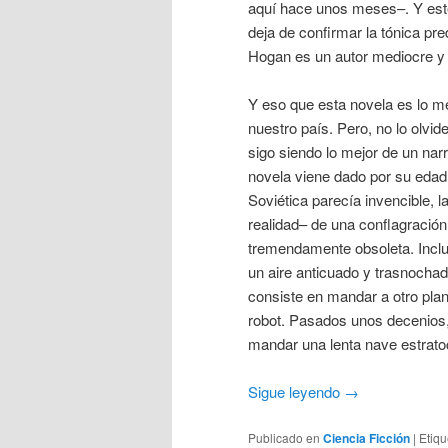
aquí hace unos meses–. Y es
deja de confirmar la tónica pr
Hogan es un autor mediocre y 
Y eso que esta novela es lo m
nuestro país. Pero, no lo olvi
sigo siendo lo mejor de un narr
novela viene dado por su edad
Soviética parecía invencible, l
realidad– de una conflagración
tremendamente obsoleta. Inclus
un aire anticuado y trasnochad
consiste en mandar a otro pla
robot. Pasados unos decenios, 
mandar una lenta nave estratoc
Sigue leyendo
→
Publicado en
Ciencia Ficción
|
Etiq