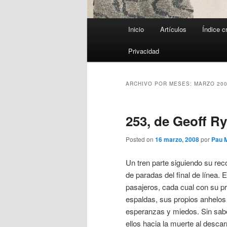
Menú
Inicio
Artículos
Índice c
principal
Privacidad
ARCHIVO POR MESES:
MARZO 20
253, de Geoff R
Posted on
16 marzo, 2008
por
Pau 
Un tren parte siguiendo su rec
de paradas del final de línea. E
pasajeros, cada cual con su pr
espaldas, sus propios anhelos
esperanzas y miedos. Sin sab
ellos hacia la muerte al descarri