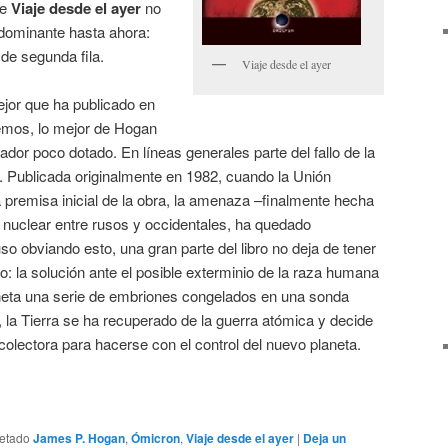
te
Viaje desde el ayer
no
edominante hasta ahora:
de segunda fila.
Viaje desde el ayer
ejor que ha publicado en
demos, lo mejor de Hogan
ador poco dotado. En líneas generales parte del fallo de la
. Publicada originalmente en 1982, cuando la Unión
a premisa inicial de la obra, la amenaza –finalmente hecha
 nuclear entre rusos y occidentales, ha quedado
o obviando esto, una gran parte del libro no deja de tener
o: la solución ante el posible exterminio de la raza humana
neta una serie de embriones congelados en una sonda
la Tierra se ha recuperado de la guerra atómica y decide
olectora para hacerse con el control del nuevo planeta.
uetado
James P. Hogan
,
Ómicron
,
Viaje desde el ayer
|
Deja un