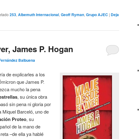
etado
253
,
Albemuth Internacional
,
Geoff Ryman
,
Grupo AJEC
|
Deja
yer, James P. Hogan
 Fernández Balbuena
ía de explicarles a los
 Ómicron que James P.
rezca mucho la pena
estrellas
, su única obra
asó sin pena ni gloria por
ga Miquel Barceló, uno de
ción Proteo
, su
pañol de la mano de
eta –de ella ya hablé