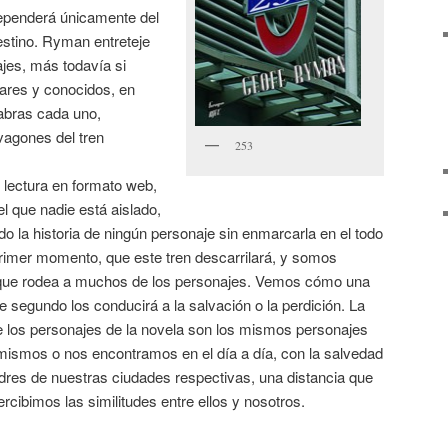
dependerá únicamente del
destino. Ryman entreteje
jes, más todavía si
ares y conocidos, en
abras cada uno,
 vagones del tren
253
u lectura en formato web,
l que nadie está aislado,
do la historia de ningún personaje sin enmarcarla en el todo
rimer momento, que este tren descarrilará, y somos
a que rodea a muchos de los personajes. Vemos cómo una
segundo los conducirá a la salvación o la perdición. La
ue los personajes de la novela son los mismos personajes
ismos o nos encontramos en el día a día, con la salvedad
dres de nuestras ciudades respectivas, una distancia que
ibimos las similitudes entre ellos y nosotros.