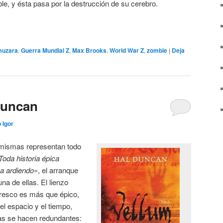
ble, y ésta pasa por la destrucción de su cerebro.
muzara
,
Guerra Mundial Z
,
Max Brooks
,
World War Z
,
zombie
|
Deja
Duncan
 Igor
í mismas representan todo
Toda historia épica
a ardiendo
», el arranque
a de ellas. El lienzo
fresco es más que épico,
l espacio y el tiempo,
as se hacen redundantes: