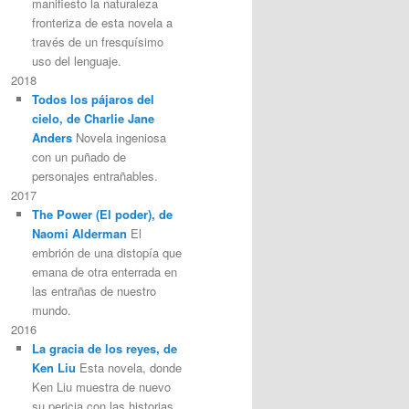
manifiesto la naturaleza
fronteriza de esta novela a
través de un fresquísimo
uso del lenguaje.
2018
Todos los pájaros del
cielo, de Charlie Jane
Anders
Novela ingeniosa
con un puñado de
personajes entrañables.
2017
The Power (El poder), de
Naomi Alderman
El
embrión de una distopía que
emana de otra enterrada en
las entrañas de nuestro
mundo.
2016
La gracia de los reyes, de
Ken Liu
Esta novela, donde
Ken Liu muestra de nuevo
su pericia con las historias