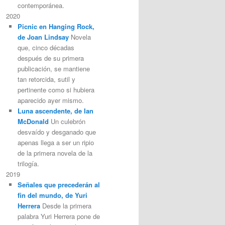
contemporánea.
2020
Picnic en Hanging Rock,
de Joan Lindsay
Novela
que, cinco décadas
después de su primera
publicación, se mantiene
tan retorcida, sutil y
pertinente como si hubiera
aparecido ayer mismo.
Luna ascendente, de Ian
McDonald
Un culebrón
desvaído y desganado que
apenas llega a ser un ripio
de la primera novela de la
trilogía.
2019
Señales que precederán al
fin del mundo, de Yuri
Herrera
Desde la primera
palabra Yuri Herrera pone de