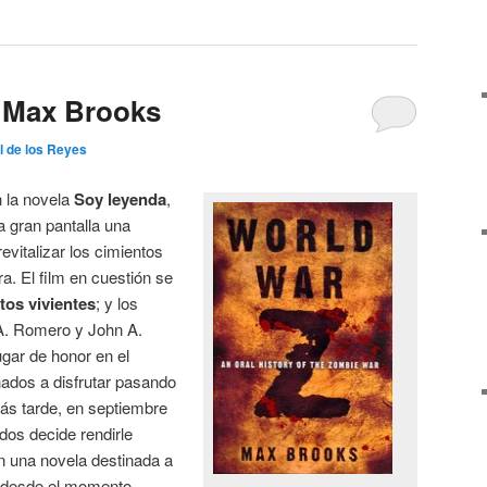
e Max Brooks
 de los Reyes
 la novela
Soy leyenda
,
a gran pantalla una
evitalizar los cimientos
tura. El film en cuestión se
tos vivientes
; y los
 A. Romero y John A.
gar de honor en el
onados a disfrutar pasando
ás tarde, en septiembre
dos decide rendirle
n una novela destinada a
s desde el momento