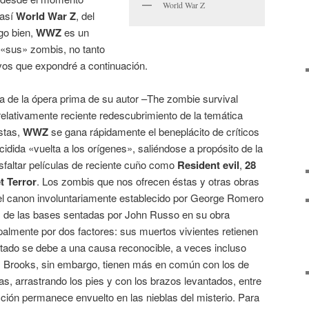
World War Z
 así
World War Z
, del
go bien,
WWZ
es un
«sus» zombis, no tanto
vos que expondré a continuación.
a de la ópera prima de su autor –The zombie survival
relativamente reciente redescubrimiento de la temática
stas,
WWZ
se gana rápidamente el beneplácito de críticos
cidida «vuelta a los orígenes», saliéndose a propósito de la
sfaltar películas de reciente cuño como
Resident evil
,
28
t Terror
. Los zombis que nos ofrecen éstas y otras obras
l canon involuntariamente establecido por George Romero
s de las bases sentadas por John Russo en su obra
ipalmente por dos factores: sus muertos vivientes retienen
stado se debe a una causa reconocible, a veces incluso
x Brooks, sin embargo, tienen más en común con los de
, arrastrando los pies y con los brazos levantados, entre
ección permanece envuelto en las nieblas del misterio. Para