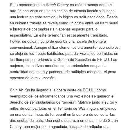
Si tu acercamiento a
Sarah Canary
es más o menos como el
mío (la has visto en una colección de ciencia ficción y buscas
una lectura en este sentido), lo lógico es salir escaldado. Desde
su cubierta trasera se revela como un cruce entre
western
moral
e historia de costumbres sin apenas espacio para lo
especulativo. En este terreno tan escasamente transitado,
Fowler se cuida mucho de escribir una novela de frontera
convencional. Aunque utiliza elementos claramente reconocibles,
se aleja de los tropos habituales para dar voz a los oprimidos en
los tiempos posteriores a la Guerra de Secesión de EE.UU. Las
mujeres, los nativos americanos, los orientales ocupan la
centralidad del relato y padecen, de múltiples maneras, el peso
opresivo de la “civilización”.
Chin Ah Kin ha llegado a la costa oeste de EE.UU. como
reemplazo de los afroamericanos una vez estos se ganaron el
derecho de ser ciudadanos de “tercera”. Malvive junto a su tío y
miles de compatriotas en el Territorio de Washington, empleado
en una de las líneas de ferrocarril en la carrera de conectar las
dos costas del país. Una noche se cruza en el camino de Sarah
Canary, una mujer poco agraciada, incapaz de articular una