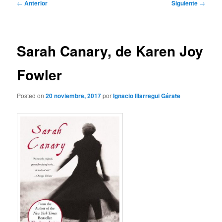
Navegación
←
Anterior
Siguiente
→
de
entradas
Sarah Canary, de Karen Joy
Fowler
Posted on
20 noviembre, 2017
por
Ignacio Illarregui Gárate