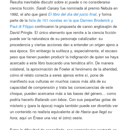
Resulta inevitable discutir sobre si puede o no considerarse
ciencia ficción.
Sarah Canary
fue nominada al premio Nebula en
1992, el año que ganó
El libro del día del juicio final
, y forma
parte de la
lista de 101 novelas en la que Damien Broderick y
Paul di Filippo
continuaron la propuesta de canon anglosajón de
David Pringle. El único elemento que remite a la ciencia ficción
puede ser la naturaleza de su personaje catalizador: su
procedencia y ciertas acciones dan a entender un origen ajeno a
esa época. Sin embargo la sutileza y, especialmente, el escaso
peso que tienen pueden producir la indignación de quien se haya
acercado a este libro buscando una temática afín. De manera
colateral, la aproximación de Fowler al fenómeno de la alteridad,
cómo el relato conecta a seres ajenos entre sí, pone de
manifiesto sus culturas en muchos casos más allá de su
capacidad de comprensión y trata las consecuencias de este
choque, pueden acercarse más a las bases del género… como
podría hacerlo
Bailando con lobos
. Con sus pequeñas gotas de
misterio y (para la época) magia también puede ser divertido ver
un contenido no realista equivalente al de
Hasta que llegó su
hora
, aquí un Érase una vez el (otro) oeste.
Entre la dificultad de encasillarla, esa narración tan centrada en