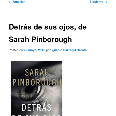
Navegación
←
Anterior
Siguiente
→
de
entradas
Detrás de sus ojos, de
Sarah Pinborough
Posted on
29 mayo, 2018
por
Ignacio Illarregui Gárate