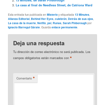
13 Minutes, de Sarah Pinborough
La casa al final de Needless Street, de Catriona Ward
Esta entrada fue publicada en
Misterio
y etiquetada
13 Minutes
,
Alianza Editorial
,
Behind Her Eyes
,
culebrón
,
Detrás de sus ojos
,
La casa de la muerte
,
Netflix
,
psi
,
Runas
,
Sarah Pinborough
por
Ignacio Illarregui Gárate
. Guarda
enlace permanente
.
Deja una respuesta
Tu dirección de correo electrónico no será publicada.
Los
*
campos obligatorios están marcados con
*
Comentario