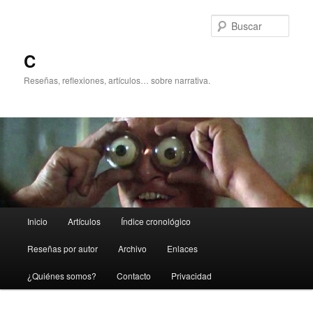
Ir
al
Busc
contenido
principal
C
Reseñas, reflexiones, artículos… sobre narrativa.
Menú
Inicio
Artículos
Índice cronológico
principal
Reseñas por autor
Archivo
Enlaces
¿Quiénes somos?
Contacto
Privacidad