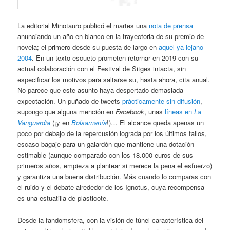
La editorial Minotauro publicó el martes una
nota de prensa
anunciando un año en blanco en la trayectoria de su premio de
novela; el primero desde su puesta de largo en
aquel ya lejano
2004
. En un texto escueto prometen retornar en 2019 con su
actual colaboración con el Festival de Sitges intacta, sin
especificar los motivos para saltarse su, hasta ahora, cita anual.
No parece que este asunto haya despertado demasiada
expectación. Un puñado de tweets
prácticamente sin difusión
,
supongo que alguna mención en
Facebook
, unas
líneas en
La
Vanguardia
(¡y en
Bolsamanía
!)… El alcance queda apenas un
poco por debajo de la repercusión lograda por los últimos fallos,
escaso bagaje para un galardón que mantiene una dotación
estimable (aunque comparado con los 18.000 euros de sus
primeros años, empieza a plantear si merece la pena el esfuerzo)
y garantiza una buena distribución. Más cuando lo comparas con
el ruido y el debate alrededor de los Ignotus, cuya recompensa
es una estuatilla de plasticote.
Desde la fandomsfera, con la visión de túnel característica del