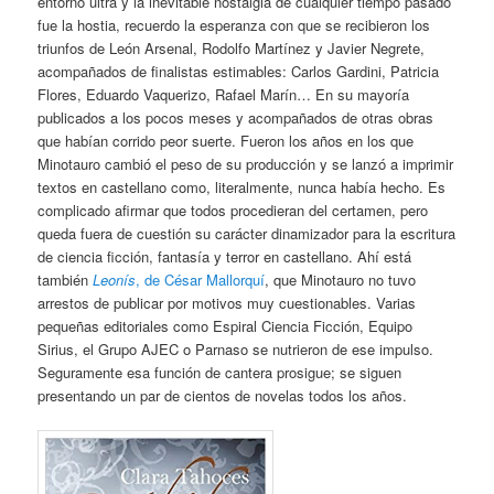
entorno ultra y la inevitable nostalgia de cualquier tiempo pasado
fue la hostia, recuerdo la esperanza con que se recibieron los
triunfos de León Arsenal, Rodolfo Martínez y Javier Negrete,
acompañados de finalistas estimables: Carlos Gardini, Patricia
Flores, Eduardo Vaquerizo, Rafael Marín… En su mayoría
publicados a los pocos meses y acompañados de otras obras
que habían corrido peor suerte. Fueron los años en los que
Minotauro cambió el peso de su producción y se lanzó a imprimir
textos en castellano como, literalmente, nunca había hecho. Es
complicado afirmar que todos procedieran del certamen, pero
queda fuera de cuestión su carácter dinamizador para la escritura
de ciencia ficción, fantasía y terror en castellano. Ahí está
también
Leonís
, de César Mallorquí
, que Minotauro no tuvo
arrestos de publicar por motivos muy cuestionables. Varias
pequeñas editoriales como Espiral Ciencia Ficción, Equipo
Sirius, el Grupo AJEC o Parnaso se nutrieron de ese impulso.
Seguramente esa función de cantera prosigue; se siguen
presentando un par de cientos de novelas todos los años.