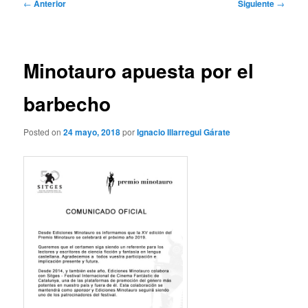
Navegación
←
Anterior
Siguiente
→
de
entradas
Minotauro apuesta por el
barbecho
Posted on
24 mayo, 2018
por
Ignacio Illarregui Gárate