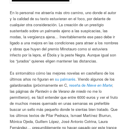
En lo personal me atraería más otro camino, uno donde el autor
y la calidad de su texto estuvieran en el foco, por delante de
cualquier otra consideración. La creación de un prestigio
sustentado sobre un palmarés ajeno a las suspicacias, las
modas, la vergüenza ajena… Inevitablemente ese paso debe ir
ligado a una mejora en las condiciones para atraer a los nombres
y obras que huyen del premio Minotauro como si estuviera
infecto por la lepra, el Ébola y la peste Negra. Aunque igual son
los “jurados” quienes eligen mantener las distancias.
Es sintomático cómo las mejores novelas en castellano de los
últimos años no figuran en
su palmarés
. Viendo algunos de los
galardonados (próximamente en C,
reseña de
Nieve en Marte
;
las páginas de
Panteón
o de
Verano de miedo
no me lo
permitieron), es fácil entender que entre 6000 euros y ver el fruto
de muchos meses quemado en unas semanas es preferible
buscar un sello más pequeño donde te sientas bien tratado. Que
los últimos textos de Pilar Pedraza, Ismael Martínez Biurrun,
Mónica Ojeda, Guillem López, José Antonio Cotrina, Laura
Fernández… presumiblemente no hayan pasado por este trance