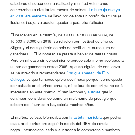
caladeros chocaba con la realidad y multitud volúmenes
comenzaban a atestar las mesas de saldos.
La burbuja que ya
en 2006 era evidente
se llevó por delante un porrón de títulos (e
ilusiones) cuya valoración quedaría para otra reflexión.
El descenso en la cuantía, de 18.000 a 10.000 en 2009, de
10.000 a 6.000 en 2015; su relación con festival de cine de
Sitges y el consiguiente cambio de perfil en el curriculum de
ganadores… El Minotauro se presta a hablar de tantas cosas.
Pero en mi caso sin conocimiento porque solo me he acercado a
un par de ganadores desde 2008. Apenas alguien de confianza
se ha atrevido a recomendarme
Los que sueñan
, de Elio
Quiroga
. Lo que tampoco quiere decir nada porque, como queda
demostrado en el primer párrafo, mi esfera de confort ya no está
interesada en este premio. Y hay lectores y
autores
que lo
continúan considerando como un marchamo de prestigio que
debiera continuar esta trayectoria muchos años.
El martes, ocioso, bromeaba con
la astuta maniobra
que podría
relanzar el certamen: seguir la senda del RBA de novela
negra. Internacionalizarlo y sustraer a la competencia nombres