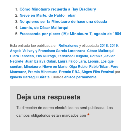
Cómo Minotauro recuerda a Ray Bradbury
Nieve en Marte, de Pablo Tébar
No quieres ser la Minotauro de hace una década
Leonís, de César Mallorquí
Fracasando por placer (IV): Minotauro 7, agosto de 1984
Esta entrada fue publicada en
Reflexiones
y etiquetada
2018
,
2019
,
Ángela Vallvey y Francisco García Lorenzana
,
César Mallorquí
,
Clara Tahoces
,
Elio Quiroga
,
Fernando Delgado
,
Gothika
,
Javier
Negrete
,
Juan Eslava Galán
,
Laura Falcó Lara
,
Leonís
,
Los que
sueñan
,
Minotauro
,
Nieve en Marte
,
Olga Rubio
,
Pablo Tébar
,
Pere
Matesanz
,
Premio Minotauro
,
Premio RBA
,
Sitges Film Festival
por
Ignacio Illarregui Gárate
. Guarda
enlace permanente
.
Deja una respuesta
Tu dirección de correo electrónico no será publicada.
Los
*
campos obligatorios están marcados con