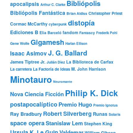
Bibliópolis
apocalipsis
Arthur C. Clarke
Bibliópolis Fantástica
Christopher Priest
Brian Aldiss
distopía
Cormac McCarthy
cyberpunk
Ediciones B
fandom
Elia Barceló
Fantascy
Frederik Pohl
Gigamesh
Gene Wolfe
Harlan Ellison
J. G. Ballard
Isaac Asimov
James Tiptree Jr.
La Biblioteca de Carfax
Julián Díez
M. John Harrison
La carretera
La Factoría de Ideas
Minotauro
Neuromante
Philip K. Dick
Nova Ciencia Ficción
postapocalíptico
Premio Hugo
Premio Ignotus
Robert Silverberg
Ray Bradbury
Runas
Solaris
space opera
Stanislaw Lem
Stephen King
Ursula K. Le Guin
Valdemar
William Gibson