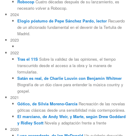
Robocop
Cuatro décadas después de su lanzamiento, es
necesario volver a Robocop.
2024
Elogio póstumo de Pepe Sánchez Pardo, lector
Recuerdo
de un aficionado fundamental en el devenir de la Tertulia de
Madrid.
2023
2022
Tras el 11S
Sobre la validez de las opiniones, el tiempo
transcurrido desde el acceso a la obra y la manera de
formularlas.
Satán es real, de Charlie Louvin con Benjamin Whitmer
Biografía de un dúo clave para entender la música country y
gospel.
2021
Gótico, de Silvia Moreno-García
Recreación de las novelas
góticas clásicas desde una sensibilidad más contemporánea.
El marciano, de Andy Weir, y Marte, según Drew Goddard
y Ridley Scott
Novela y adaptación frente a frente
2020
Luna ascendente, de Ian McDonald
Un culebrón desvaído