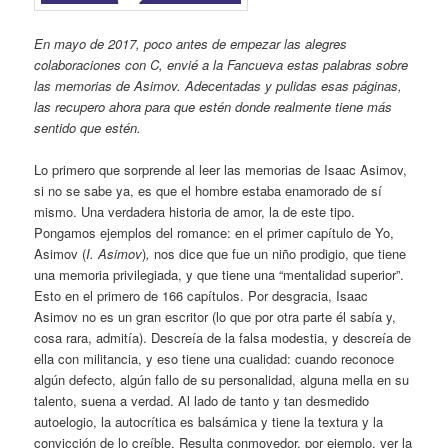
En mayo de 2017, poco antes de empezar las alegres
colaboraciones con C, envié a la Fancueva estas palabras sobre
las memorias de Asimov. Adecentadas y pulidas esas páginas,
las recupero ahora para que estén donde realmente tiene más
sentido que estén.
Lo primero que sorprende al leer las memorias de Isaac Asimov,
si no se sabe ya, es que el hombre estaba enamorado de sí
mismo. Una verdadera historia de amor, la de este tipo.
Pongamos ejemplos del romance: en el primer capítulo de Yo,
Asimov (
I. Asimov
)
,
nos dice que fue un niño prodigio, que tiene
una memoria privilegiada, y que tiene una “mentalidad superior”.
Esto en el primero de 166 capítulos. Por desgracia, Isaac
Asimov no es un gran escritor (lo que por otra parte él sabía y,
cosa rara, admitía). Descreía de la falsa modestia, y descreía de
ella con militancia, y eso tiene una cualidad: cuando reconoce
algún defecto, algún fallo de su personalidad, alguna mella en su
talento, suena a verdad. Al lado de tanto y tan desmedido
autoelogio, la autocrítica es balsámica y tiene la textura y la
convicción de lo creíble. Resulta conmovedor, por ejemplo, ver la