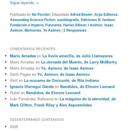
Sigue leyendo
→
Publicado en
No Ficción
|
Etiquetado
Alfred Bester
,
Arpa Editores
,
Astounding Science Fiction
,
autobiografía
,
Ediciones B
,
fandom
,
Fundación e Imperio
,
Futurama
,
Harlan Ellison
,
I Asimov
,
Isaac
Asimov
,
Memorias
,
Yo Asimov
|
2
Respuestas
COMENTARIOS RECIENTES
Mario Amadas
en
La lluvia amarilla, de Julio Llamazares
Mario Amadas
en
La Jornada del Muerto, de Larry McMurtry
Mario Amadas
en
Yo, Asimov, de Isaac Asimov
Santi Pages
en
Yo, Asimov, de Isaac Asimov
Abril
en
La mucama de Omicunlé, de Rita Indiana
Ignacio Illarregui Gárate
en
Bandidos, de Elmore Leonard
Rubel
en
Bandidos, de Elmore Leonard
Iván Fernández Balbuena
en
La máquina de la eternidad, de
Mark Clifton, Frank Riley y Alex Aspostolides
DESENTERRANDO CONTENIDOS
2025