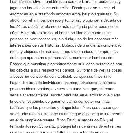
Los diálogos sirven también para caracterizar a los personajes y
jugar con las relaciones entre ellos. Donde peor se maneja el
escritor es en el trasfondo amoroso entre los protagonistas. Su
afición por el almíbar peleado y tontorrón, propio de la década de
los 50, es quizás el elemento más castigado por el paso de los
años. En el otro extremo, el barniz político que cubre a los
personajes secundarios es, sin duda, uno de los aspectos más
interesantes de sus historias. Dotados de una cierta complejidad
moral y alejados de maniqueísmos dicromáticos, siempre más
de lo que aparentan a primera vista, suelen ser hombres de
Estado que concilian pragmáticamente sus ideas personales con
las debidas a sus respectivos cargos. Su forma de ver las cosas
a veces no concuerda con la oficial, aunque sus fines sí lo
hagan. Se trata de individuos sensatos, adaptados al sistema
pero con ideas propias, a veces tan atractivas que, tal como
señala acertadamente Rodolfo Martínez en el artículo que cierra
la edición española, se ganan el cariño del lector con más
facilidad que los presuntos protagonistas. Y es que a poco que
se estudie a éstos, se hace evidente que el papel que interpretan
es el de simple detonante. Biron Farril, el amnésico Rik y el
terrícola Joseph Schwartz, protagonistas centrales de estas tres
novelas, no son más que víctimas ignorantes de un gran