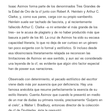
Isaac Asimov forma parte de los denominados Tres Grandes de
la Edad de Oro de la cf junto con Robert A. Heinlein y Arthur C.
Clarke, y, como sus pares, carga con su propio sambenito.
Heinlein suele ser tachado de fascista, y al recientemente
fallecido Arthur C. Clarke –a mi entender el más grande de los
tres– se le acusa de plagiario y de no haber producido más que
basura a partir de los 80. La cruz de Asimov ha sido su escasa
capacidad literaria, lo que no deja de ser curioso en un género
tan poco exigente con lo formal y estilístico. Si incluso desde
esa idiosincrasia literariamente relajada se reconocen las
limitaciones de Asimov en ese sentido, y aun así es considerado
una leyenda de la cf, es evidente que algún otro factor especial
han de poseer sus narraciones.
Observado con detenimiento, el pecado estilístico del escritor
viene dado más por ausencia que por deficiencia. Hay una
famosa anécdota que resume perfectamente la esencia de su
estilo literario. Cuenta Asimov que cuando le presentó en medio
de un mar de dudas su primera novela, precisamente “Guijarro en
el cielo”, a Walter I. Bradbury, entonces director de la colección
de cf de Doubleday, éste le preguntó: