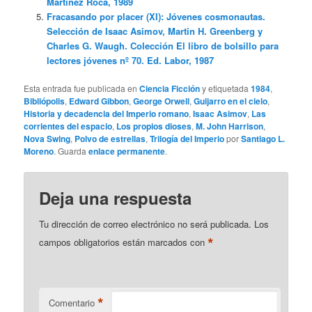
Martínez Roca, 1989
Fracasando por placer (XI): Jóvenes cosmonautas.
Selección de Isaac Asimov, Martin H. Greenberg y
Charles G. Waugh. Colección El libro de bolsillo para
lectores jóvenes nº 70. Ed. Labor, 1987
Esta entrada fue publicada en
Ciencia Ficción
y etiquetada
1984
,
Bibliópolis
,
Edward Gibbon
,
George Orwell
,
Guijarro en el cielo
,
Historia y decadencia del Imperio romano
,
Isaac Asimov
,
Las
corrientes del espacio
,
Los propios dioses
,
M. John Harrison
,
Nova Swing
,
Polvo de estrellas
,
Trilogía del Imperio
por
Santiago L.
Moreno
. Guarda
enlace permanente
.
Deja una respuesta
Tu dirección de correo electrónico no será publicada.
Los
*
campos obligatorios están marcados con
*
Comentario