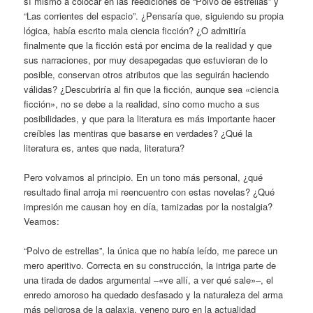
sí mismo a colocar en las reediciones de “Polvo de estrellas” y
“Las corrientes del espacio”. ¿Pensaría que, siguiendo su propia
lógica, había escrito mala ciencia ficción? ¿O admitiría
finalmente que la ficción está por encima de la realidad y que
sus narraciones, por muy desapegadas que estuvieran de lo
posible, conservan otros atributos que las seguirán haciendo
válidas? ¿Descubriría al fin que la ficción, aunque sea «ciencia
ficción», no se debe a la realidad, sino como mucho a sus
posibilidades, y que para la literatura es más importante hacer
creíbles las mentiras que basarse en verdades? ¿Qué la
literatura es, antes que nada, literatura?
Pero volvamos al principio. En un tono más personal, ¿qué
resultado final arroja mi reencuentro con estas novelas? ¿Qué
impresión me causan hoy en día, tamizadas por la nostalgia?
Veamos:
“Polvo de estrellas”, la única que no había leído, me parece un
mero aperitivo. Correcta en su construcción, la intriga parte de
una tirada de dados argumental –«ve allí, a ver qué sale»–, el
enredo amoroso ha quedado desfasado y la naturaleza del arma
más peligrosa de la galaxia, veneno puro en la actualidad