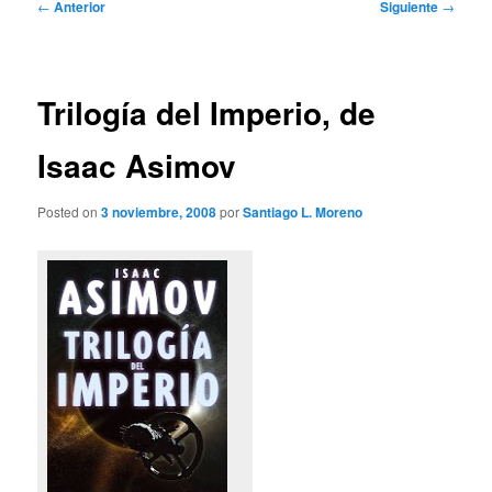
Navegación
←
Anterior
Siguiente
→
de
entradas
Trilogía del Imperio, de
Isaac Asimov
Posted on
3 noviembre, 2008
por
Santiago L. Moreno