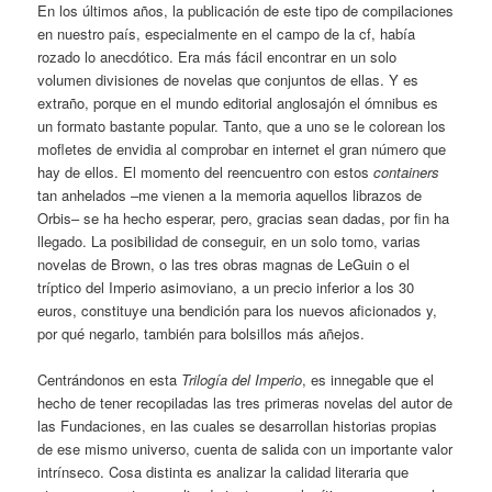
En los últimos años, la publicación de este tipo de compilaciones
en nuestro país, especialmente en el campo de la cf, había
rozado lo anecdótico. Era más fácil encontrar en un solo
volumen divisiones de novelas que conjuntos de ellas. Y es
extraño, porque en el mundo editorial anglosajón el ómnibus es
un formato bastante popular. Tanto, que a uno se le colorean los
mofletes de envidia al comprobar en internet el gran número que
hay de ellos. El momento del reencuentro con estos
containers
tan anhelados –me vienen a la memoria aquellos librazos de
Orbis– se ha hecho esperar, pero, gracias sean dadas, por fin ha
llegado. La posibilidad de conseguir, en un solo tomo, varias
novelas de Brown, o las tres obras magnas de LeGuin o el
tríptico del Imperio asimoviano, a un precio inferior a los 30
euros, constituye una bendición para los nuevos aficionados y,
por qué negarlo, también para bolsillos más añejos.
Centrándonos en esta
Trilogía del Imperio
, es innegable que el
hecho de tener recopiladas las tres primeras novelas del autor de
las Fundaciones, en las cuales se desarrollan historias propias
de ese mismo universo, cuenta de salida con un importante valor
intrínseco. Cosa distinta es analizar la calidad literaria que