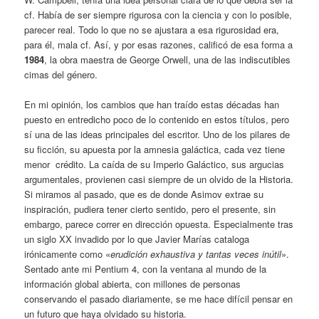
cf. Había de ser siempre rigurosa con la ciencia y con lo posible,
parecer real. Todo lo que no se ajustara a esa rigurosidad era,
para él, mala cf. Así, y por esas razones, calificó de esa forma a
1984
, la obra maestra de George Orwell, una de las indiscutibles
cimas del género.
En mi opinión, los cambios que han traído estas décadas han
puesto en entredicho poco de lo contenido en estos títulos, pero
sí una de las ideas principales del escritor. Uno de los pilares de
su ficción, su apuesta por la amnesia galáctica, cada vez tiene
menor crédito. La caída de su Imperio Galáctico, sus argucias
argumentales, provienen casi siempre de un olvido de la Historia.
Si miramos al pasado, que es de donde Asimov extrae su
inspiración, pudiera tener cierto sentido, pero el presente, sin
embargo, parece correr en dirección opuesta. Especialmente tras
un siglo XX invadido por lo que Javier Marías cataloga
irónicamente como «
erudición exhaustiva y tantas veces inútil
».
Sentado ante mi Pentium 4, con la ventana al mundo de la
información global abierta, con millones de personas
conservando el pasado diariamente, se me hace difícil pensar en
un futuro que haya olvidado su historia.