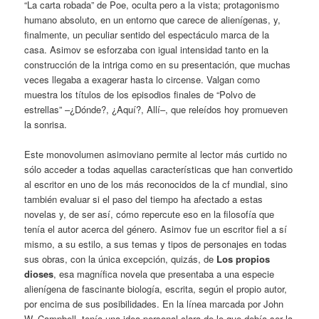
“La carta robada” de Poe, oculta pero a la vista; protagonismo
humano absoluto, en un entorno que carece de alienígenas, y,
finalmente, un peculiar sentido del espectáculo marca de la
casa. Asimov se esforzaba con igual intensidad tanto en la
construcción de la intriga como en su presentación, que muchas
veces llegaba a exagerar hasta lo circense. Valgan como
muestra los títulos de los episodios finales de “Polvo de
estrellas” –¿Dónde?, ¿Aquí?, Allí–, que releídos hoy promueven
la sonrisa.
Este monovolumen asimoviano permite al lector más curtido no
sólo acceder a todas aquellas características que han convertido
al escritor en uno de los más reconocidos de la cf mundial, sino
también evaluar si el paso del tiempo ha afectado a estas
novelas y, de ser así, cómo repercute eso en la filosofía que
tenía el autor acerca del género. Asimov fue un escritor fiel a sí
mismo, a su estilo, a sus temas y tipos de personajes en todas
sus obras, con la única excepción, quizás, de
Los propios
dioses
, esa magnífica novela que presentaba a una especie
alienígena de fascinante biología, escrita, según el propio autor,
por encima de sus posibilidades. En la línea marcada por John
W. Campbell, tenía una idea personal clara de lo que debía ser la