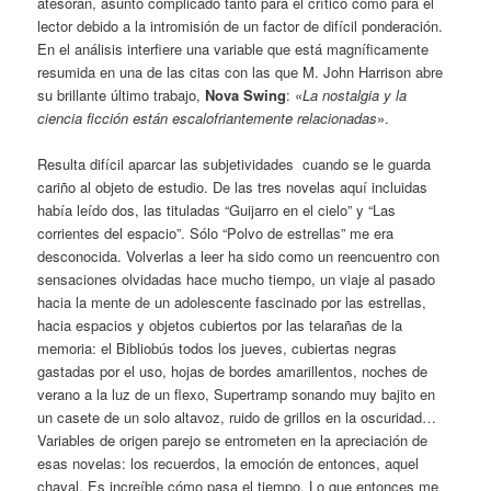
atesoran, asunto complicado tanto para el crítico como para el
lector debido a la intromisión de un factor de difícil ponderación.
En el análisis interfiere una variable que está magníficamente
resumida en una de las citas con las que M. John Harrison abre
su brillante último trabajo,
Nova Swing
: «
La nostalgia y la
ciencia ficción están escalofriantemente relacionadas
».
Resulta difícil aparcar las subjetividades cuando se le guarda
cariño al objeto de estudio. De las tres novelas aquí incluidas
había leído dos, las tituladas “Guijarro en el cielo” y “Las
corrientes del espacio”. Sólo “Polvo de estrellas” me era
desconocida. Volverlas a leer ha sido como un reencuentro con
sensaciones olvidadas hace mucho tiempo, un viaje al pasado
hacia la mente de un adolescente fascinado por las estrellas,
hacia espacios y objetos cubiertos por las telarañas de la
memoria: el Bibliobús todos los jueves, cubiertas negras
gastadas por el uso, hojas de bordes amarillentos, noches de
verano a la luz de un flexo, Supertramp sonando muy bajito en
un casete de un solo altavoz, ruido de grillos en la oscuridad…
Variables de origen parejo se entrometen en la apreciación de
esas novelas: los recuerdos, la emoción de entonces, aquel
chaval. Es increíble cómo pasa el tiempo. Lo que entonces me