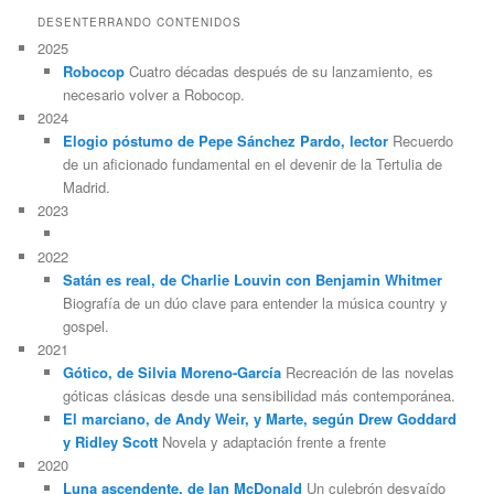
DESENTERRANDO CONTENIDOS
2025
Robocop
Cuatro décadas después de su lanzamiento, es
necesario volver a Robocop.
2024
Elogio póstumo de Pepe Sánchez Pardo, lector
Recuerdo
de un aficionado fundamental en el devenir de la Tertulia de
Madrid.
2023
2022
Satán es real, de Charlie Louvin con Benjamin Whitmer
Biografía de un dúo clave para entender la música country y
gospel.
2021
Gótico, de Silvia Moreno-García
Recreación de las novelas
góticas clásicas desde una sensibilidad más contemporánea.
El marciano, de Andy Weir, y Marte, según Drew Goddard
y Ridley Scott
Novela y adaptación frente a frente
2020
Luna ascendente, de Ian McDonald
Un culebrón desvaído