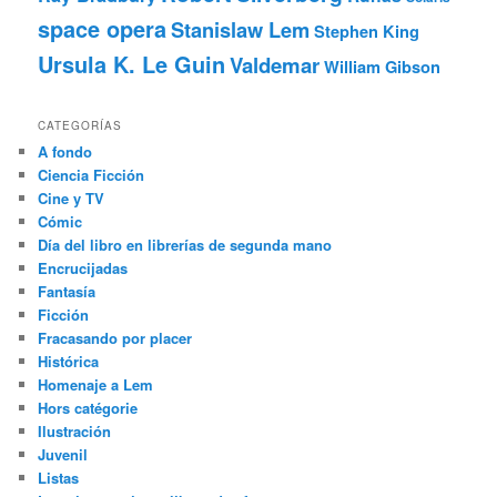
space opera
Stanislaw Lem
Stephen King
Ursula K. Le Guin
Valdemar
William Gibson
CATEGORÍAS
A fondo
Ciencia Ficción
Cine y TV
Cómic
Día del libro en librerías de segunda mano
Encrucijadas
Fantasía
Ficción
Fracasando por placer
Histórica
Homenaje a Lem
Hors catégorie
Ilustración
Juvenil
Listas