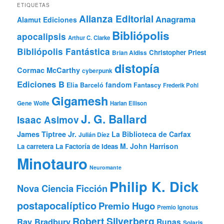
ETIQUETAS
Alianza Editorial
Anagrama
Alamut Ediciones
Bibliópolis
apocalipsis
Arthur C. Clarke
Bibliópolis Fantástica
Christopher Priest
Brian Aldiss
distopía
Cormac McCarthy
cyberpunk
Ediciones B
fandom
Elia Barceló
Fantascy
Frederik Pohl
Gigamesh
Gene Wolfe
Harlan Ellison
J. G. Ballard
Isaac Asimov
James Tiptree Jr.
La Biblioteca de Carfax
Julián Díez
M. John Harrison
La carretera
La Factoría de Ideas
Minotauro
Neuromante
Philip K. Dick
Nova Ciencia Ficción
postapocalíptico
Premio Hugo
Premio Ignotus
Robert Silverberg
Ray Bradbury
Runas
Solaris