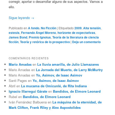
corregir, aportar o desarrollar alguno de sus aspectos. Vamos a
ello.
Sigue leyendo
→
Publicado en
A fondo
,
No Ficción
|
Etiquetado
2009
,
Alta tensión
,
estesis
,
Fernando Ángel Moreno
,
horizonte de expectativas
,
James Bond
,
Premio Ignotus
,
Teoría de la literatura de ciencia
ficción
,
Teoría y retórica de lo prospectivo
|
Deja un comentario
COMENTARIOS RECIENTES
Mario Amadas
en
La lluvia amarilla, de Julio Llamazares
Mario Amadas
en
La Jornada del Muerto, de Larry McMurtry
Mario Amadas
en
Yo, Asimov, de Isaac Asimov
Santi Pages
en
Yo, Asimov, de Isaac Asimov
Abril
en
La mucama de Omicunlé, de Rita Indiana
Ignacio Illarregui Gárate
en
Bandidos, de Elmore Leonard
Rubel
en
Bandidos, de Elmore Leonard
Iván Fernández Balbuena
en
La máquina de la eternidad, de
Mark Clifton, Frank Riley y Alex Aspostolides