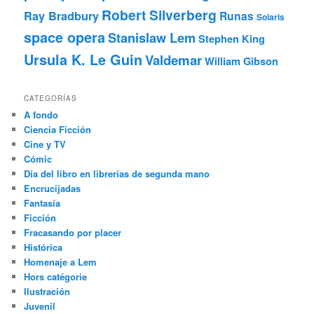
Robert Silverberg
Ray Bradbury
Runas
Solaris
space opera
Stanislaw Lem
Stephen King
Ursula K. Le Guin
Valdemar
William Gibson
CATEGORÍAS
A fondo
Ciencia Ficción
Cine y TV
Cómic
Día del libro en librerías de segunda mano
Encrucijadas
Fantasía
Ficción
Fracasando por placer
Histórica
Homenaje a Lem
Hors catégorie
Ilustración
Juvenil