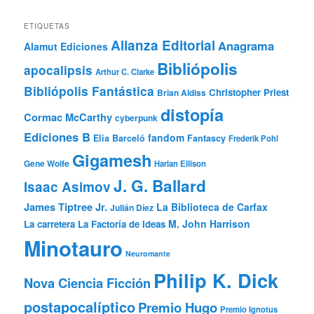
ETIQUETAS
Alianza Editorial
Anagrama
Alamut Ediciones
Bibliópolis
apocalipsis
Arthur C. Clarke
Bibliópolis Fantástica
Christopher Priest
Brian Aldiss
distopía
Cormac McCarthy
cyberpunk
Ediciones B
fandom
Elia Barceló
Fantascy
Frederik Pohl
Gigamesh
Gene Wolfe
Harlan Ellison
J. G. Ballard
Isaac Asimov
James Tiptree Jr.
La Biblioteca de Carfax
Julián Díez
M. John Harrison
La carretera
La Factoría de Ideas
Minotauro
Neuromante
Philip K. Dick
Nova Ciencia Ficción
postapocalíptico
Premio Hugo
Premio Ignotus