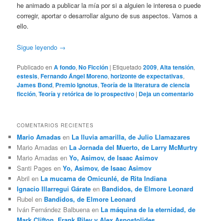
he animado a publicar la mía por si a alguien le interesa o puede
corregir, aportar o desarrollar alguno de sus aspectos. Vamos a
ello.
Sigue leyendo
→
Publicado en
A fondo
,
No Ficción
|
Etiquetado
2009
,
Alta tensión
,
estesis
,
Fernando Ángel Moreno
,
horizonte de expectativas
,
James Bond
,
Premio Ignotus
,
Teoría de la literatura de ciencia
ficción
,
Teoría y retórica de lo prospectivo
|
Deja un comentario
COMENTARIOS RECIENTES
Mario Amadas
en
La lluvia amarilla, de Julio Llamazares
Mario Amadas
en
La Jornada del Muerto, de Larry McMurtry
Mario Amadas
en
Yo, Asimov, de Isaac Asimov
Santi Pages
en
Yo, Asimov, de Isaac Asimov
Abril
en
La mucama de Omicunlé, de Rita Indiana
Ignacio Illarregui Gárate
en
Bandidos, de Elmore Leonard
Rubel
en
Bandidos, de Elmore Leonard
Iván Fernández Balbuena
en
La máquina de la eternidad, de
Mark Clifton, Frank Riley y Alex Aspostolides