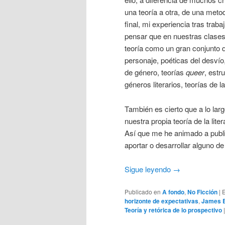
una teoría a otra, de una meto
final, mi experiencia tras trab
pensar que en nuestras clases 
teoría como un gran conjunto d
personaje, poéticas del desvío,
de género, teorías
queer
, estr
géneros literarios, teorías de l
También es cierto que a lo la
nuestra propia teoría de la lit
Así que me he animado a publica
aportar o desarrollar alguno d
Sigue leyendo
→
Publicado en
A fondo
,
No Ficción
|
E
horizonte de expectativas
,
James 
Teoría y retórica de lo prospectivo