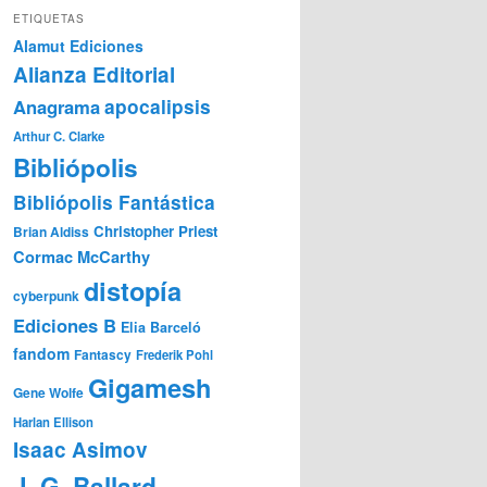
ETIQUETAS
Alamut Ediciones
Alianza Editorial
Anagrama
apocalipsis
Arthur C. Clarke
Bibliópolis
Bibliópolis Fantástica
Christopher Priest
Brian Aldiss
Cormac McCarthy
distopía
cyberpunk
Ediciones B
Elia Barceló
fandom
Fantascy
Frederik Pohl
Gigamesh
Gene Wolfe
Harlan Ellison
Isaac Asimov
J. G. Ballard