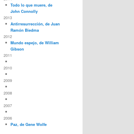
Todo lo que muere, de
John Connolly
2013
Antirresurrección, de Juan
Ramón Biedma
2012
Mundo espejo, de William
Gibson
2011
2010
2009
2008
2007
2006
Paz, de Gene Wolfe