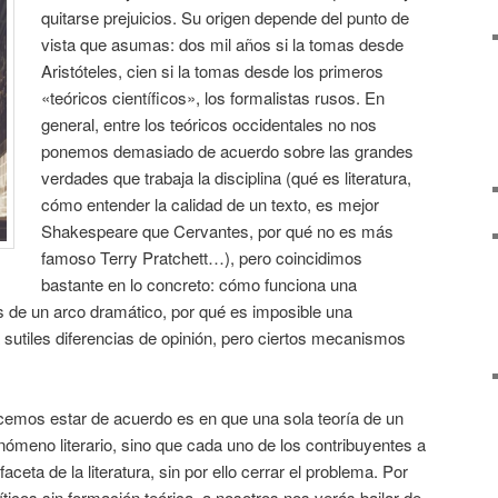
quitarse prejuicios. Su origen depende del punto de
vista que asumas: dos mil años si la tomas desde
Aristóteles, cien si la tomas desde los primeros
«teóricos científicos», los formalistas rusos. En
general, entre los teóricos occidentales no nos
ponemos demasiado de acuerdo sobre las grandes
verdades que trabaja la disciplina (qué es literatura,
cómo entender la calidad de un texto, es mejor
Shakespeare que Cervantes, por qué no es más
famoso Terry Pratchett…), pero coincidimos
bastante en lo concreto: cómo funciona una
s de un arco dramático, por qué es imposible una
utiles diferencias de opinión, pero ciertos mecanismos
ecemos estar de acuerdo es en que una sola teoría de un
enómeno literario, sino que cada uno de los contribuyentes a
ceta de la literatura, sin por ello cerrar el problema. Por
íticos sin formación teórica, a nosotros nos verás bailar de