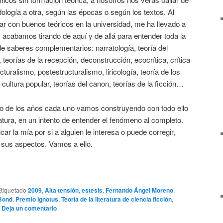
dología a otra, según las épocas o según los textos. Al
ajar con buenos teóricos en la universidad, me ha llevado a
acabamos tirando de aquí y de allá para entender toda la
e saberes complementarios: narratología, teoría del
 teorías de la recepción, deconstrucción, ecocrítica, crítica
ucturalismo, postestructuralismo, liricología, teoría de los
a cultura popular, teorías del canon, teorías de la ficción…
rgo de los años cada uno vamos construyendo con todo ello
eratura, en un intento de entender el fenómeno al completo.
r la mía por si a alguien le interesa o puede corregir,
e sus aspectos. Vamos a ello.
tiquetado
2009
,
Alta tensión
,
estesis
,
Fernando Ángel Moreno
,
Bond
,
Premio Ignotus
,
Teoría de la literatura de ciencia ficción
,
|
Deja un comentario