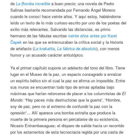
de
La Bomba increíble
a buen precio; una novela de Pedro
Salinas bastante recomendada por Fernando Ángel Moreno
cuando le conocí hace veinte años. Y aquí estoy, habiéndome
leído un texto de lo más curioso escrito por uno de los poetas del
exilio más relevantes. Salvando las distancias, es primo
hermano de las fábulas escritas
veinte años antes por Karel
Čapek
en las que se entrecruzaban la crítica social y la historia
de artefacto (
La krakatita
,
La fábrica de absoluto
), con menos
humor y un acusado carácter antiutópico.
Ya el primer capítulo supone un adelanto del tono del libro. Tiene
lugar en el Museo de la paz, un espacio consagrado a enraizar
un espíritu bélico sin el cual la paz se afirma un imposible. Entre
sus muros se encuentran todo tipo de armas apiladas bajo
máximas que harían retorcerse de placer a los columnistas de
El
Mundo
: “Hay paces más destructoras que la guerra”, “Hombre,
soy de paz, pero no al extremo de confundir la paz con la
opresión”… Allí aparece una bomba extraña que produce la
muerte de la primera persona en percatarse de su existencia,
Nicasio Entrambasaguas; el disparo de salida hacia un recorrido
por los estamentos de esta tecnocracia regida por una casta de