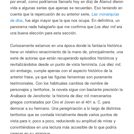
por email, como podríamos llamarlo hoy en día) de Alamut dieron
vida a algunas series que apenas se recuerdan. Eso teniendo en
cuenta que la repercusión de su anterior serie,
Las monarquías
de dios
, fue algo mayor que la que nos ocupa. En definitiva, un
panorama nada halagüeño que me confirma que
Los diez mil
era
una buena elección para esta sección.
Curiosamente estamos en una época donde la fantasía histórica
tiene un relativo renacimiento de la mano de, principalmente, una
serie de autoras que están recuperando episodios históricos y
revitalizándolos desde un punto de vista feminista.
Los diez mil
,
sin embargo, cumple apenas con el aspecto histórico de la
anterior frase, ya que las figuras femeninas son puramente
testimoniales. Con los habituales cambios de nombre de
personajes y territorios, la novela sigue con bastante precisión la
Anábasis
de Jenofonte: la historia de diez mil mercenarios
griegos contratados por Ciro el Joven en el 401 a. C. para
derrocar a su hermano. Una peregrinación a lo largo de distintos
territorios que es contada inicialmente desde varios puntos de
vista para ir, poco a poco, reduciendo su amplitud de miras y
convirtiéndose en una lectura más accesible de lo que podría
parecer en su arranque.