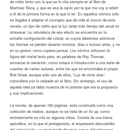
de vidrio lento con la que se lo cita siempre en el libro de
Martínez Roca, y que es esa la razón por la que me voy a referir
a él de la primera forma en la que lo leí. En aquellos cómics sólo
se llegaba a adaptar el concepto que da vida al
novum
de esta
novela, un tipo de vidrio que la luz tarda más tiempo del usual en
atravesar. La naturaleza de ese efecto se encuentra en la
extraña configuración del cristal, en cuyos laberintos atómicos
los fotones se pierden durante minutos, días o incluso años, y no
en su grosor, como cupiera pensar. Los cómics utilizaron la
figura del cristal lento para, en palabras de Roy Thomas,
enmarcar la narración, como enlace e introducción a una serie de
cuentos de varios autores, entre los que se encontraba el propio
Bob Shaw, aunque sólo uno de ellos, “Luz de otros días”,
coincidiera con lo relatado en el libro. Sin embargo, el uso de
aquella idea ya daba muestra de lo potente que era la propuesta
y sus implicaciones.
La novela, de apenas 160 páginas, está construida como una
colección de relatos, aunque no se trata de un
fix-up
, como
erróneamente se cita en algunos sitios. Consta de una trama
episódica, en la que el protagonista, el empresario descubridor
del cristal lento, va resolviendo diversos casos detectivescos