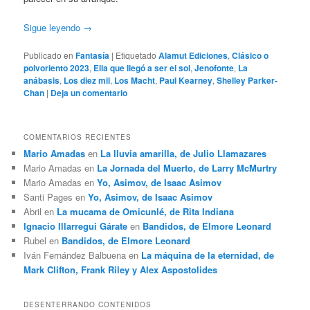
Sigue leyendo
→
Publicado en
Fantasía
|
Etiquetado
Alamut Ediciones
,
Clásico o
polvoriento 2023
,
Ella que llegó a ser el sol
,
Jenofonte
,
La
anábasis
,
Los diez mil
,
Los Macht
,
Paul Kearney
,
Shelley Parker-
Chan
|
Deja un comentario
COMENTARIOS RECIENTES
Mario Amadas
en
La lluvia amarilla, de Julio Llamazares
Mario Amadas
en
La Jornada del Muerto, de Larry McMurtry
Mario Amadas
en
Yo, Asimov, de Isaac Asimov
Santi Pages
en
Yo, Asimov, de Isaac Asimov
Abril
en
La mucama de Omicunlé, de Rita Indiana
Ignacio Illarregui Gárate
en
Bandidos, de Elmore Leonard
Rubel
en
Bandidos, de Elmore Leonard
Iván Fernández Balbuena
en
La máquina de la eternidad, de
Mark Clifton, Frank Riley y Alex Aspostolides
DESENTERRANDO CONTENIDOS