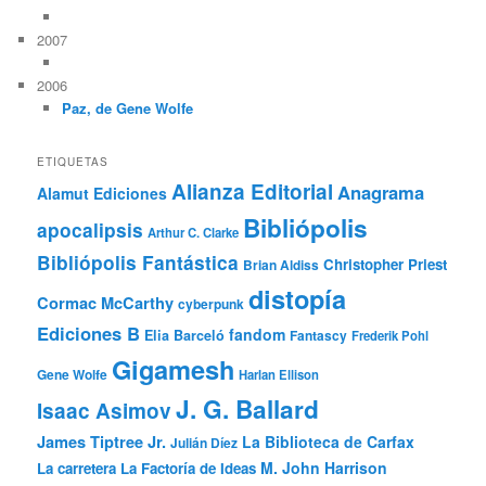
2007
2006
Paz, de Gene Wolfe
ETIQUETAS
Alianza Editorial
Anagrama
Alamut Ediciones
Bibliópolis
apocalipsis
Arthur C. Clarke
Bibliópolis Fantástica
Christopher Priest
Brian Aldiss
distopía
Cormac McCarthy
cyberpunk
Ediciones B
fandom
Elia Barceló
Fantascy
Frederik Pohl
Gigamesh
Gene Wolfe
Harlan Ellison
J. G. Ballard
Isaac Asimov
James Tiptree Jr.
La Biblioteca de Carfax
Julián Díez
M. John Harrison
La carretera
La Factoría de Ideas