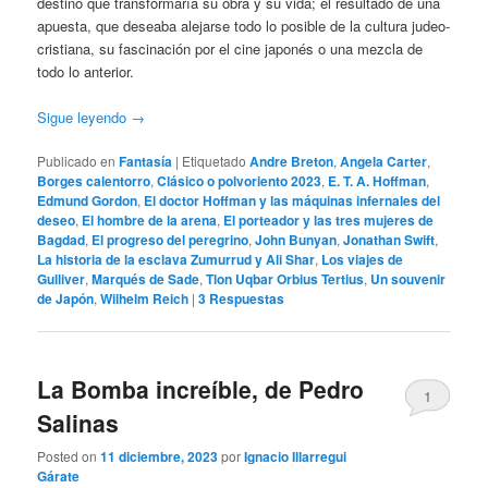
destino que transformaría su obra y su vida; el resultado de una
apuesta, que deseaba alejarse todo lo posible de la cultura judeo-
cristiana, su fascinación por el cine japonés o una mezcla de
todo lo anterior.
Sigue leyendo
→
Publicado en
Fantasía
|
Etiquetado
Andre Breton
,
Angela Carter
,
Borges calentorro
,
Clásico o polvoriento 2023
,
E. T. A. Hoffman
,
Edmund Gordon
,
El doctor Hoffman y las máquinas infernales del
deseo
,
El hombre de la arena
,
El porteador y las tres mujeres de
Bagdad
,
El progreso del peregrino
,
John Bunyan
,
Jonathan Swift
,
La historia de la esclava Zumurrud y Ali Shar
,
Los viajes de
Gulliver
,
Marqués de Sade
,
Tlon Uqbar Orbius Tertius
,
Un souvenir
de Japón
,
Wilhelm Reich
|
3
Respuestas
La Bomba increíble, de Pedro
1
Salinas
Posted on
11 diciembre, 2023
por
Ignacio Illarregui
Gárate