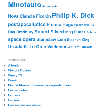
Minotauro
Neuromante
Philip K. Dick
Nova Ciencia Ficción
postapocalíptico
Premio Hugo
Premio Ignotus
Robert Silverberg
Ray Bradbury
Runas
Solaris
space opera
Stanislaw Lem
Stephen King
Ursula K. Le Guin
Valdemar
William Gibson
CATEGORÍAS
A fondo
Ciencia Ficción
Cine y TV
Cómic
Día del libro en librerías de segunda mano
Encrucijadas
Fantasía
Ficción
Fracasando por placer