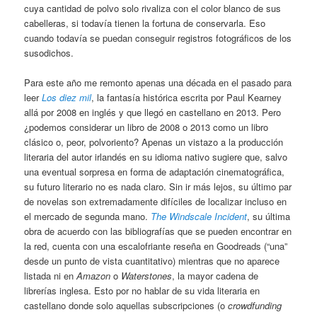
cuya cantidad de polvo solo rivaliza con el color blanco de sus
cabelleras, si todavía tienen la fortuna de conservarla. Eso
cuando todavía se puedan conseguir registros fotográficos de los
susodichos.
Para este año me remonto apenas una década en el pasado para
leer
Los diez mil
, la fantasía histórica escrita por Paul Kearney
allá por 2008 en inglés y que llegó en castellano en 2013. Pero
¿podemos considerar un libro de 2008 o 2013 como un libro
clásico o, peor, polvoriento? Apenas un vistazo a la producción
literaria del autor irlandés en su idioma nativo sugiere que, salvo
una eventual sorpresa en forma de adaptación cinematográfica,
su futuro literario no es nada claro. Sin ir más lejos, su último par
de novelas son extremadamente difíciles de localizar incluso en
el mercado de segunda mano.
The Windscale Incident
, su última
obra de acuerdo con las bibliografías que se pueden encontrar en
la red, cuenta con una escalofriante reseña en Goodreads (“una”
desde un punto de vista cuantitativo) mientras que no aparece
listada ni en
Amazon
o
Waterstones
, la mayor cadena de
librerías inglesa. Esto por no hablar de su vida literaria en
castellano donde solo aquellas subscripciones (o
crowdfunding