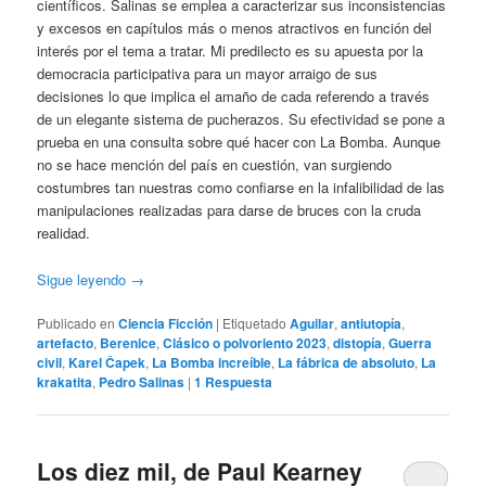
científicos. Salinas se emplea a caracterizar sus inconsistencias
y excesos en capítulos más o menos atractivos en función del
interés por el tema a tratar. Mi predilecto es su apuesta por la
democracia participativa para un mayor arraigo de sus
decisiones lo que implica el amaño de cada referendo a través
de un elegante sistema de pucherazos. Su efectividad se pone a
prueba en una consulta sobre qué hacer con La Bomba. Aunque
no se hace mención del país en cuestión, van surgiendo
costumbres tan nuestras como confiarse en la infalibilidad de las
manipulaciones realizadas para darse de bruces con la cruda
realidad.
Sigue leyendo
→
Publicado en
Ciencia Ficción
|
Etiquetado
Aguilar
,
antiutopía
,
artefacto
,
Berenice
,
Clásico o polvoriento 2023
,
distopía
,
Guerra
civil
,
Karel Čapek
,
La Bomba increíble
,
La fábrica de absoluto
,
La
krakatita
,
Pedro Salinas
|
1
Respuesta
Los diez mil, de Paul Kearney