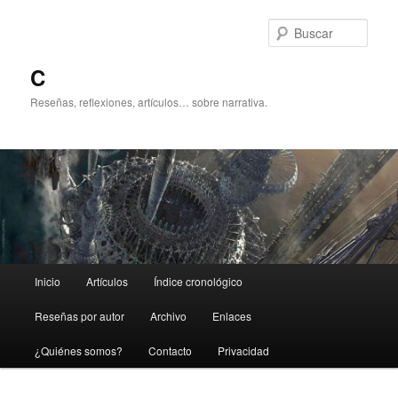
Ir
al
Busc
contenido
principal
C
Reseñas, reflexiones, artículos… sobre narrativa.
Menú
Inicio
Artículos
Índice cronológico
principal
Reseñas por autor
Archivo
Enlaces
¿Quiénes somos?
Contacto
Privacidad