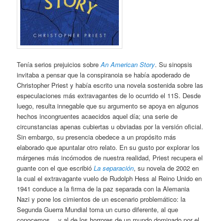
Tenía serios prejuicios sobre
An American Story
. Su sinopsis
invitaba a pensar que la conspiranoia se había apoderado de
Christopher Priest y había escrito una novela sostenida sobre las
especulaciones más extravagantes de lo ocurrido el 11S. Desde
luego, resulta innegable que su argumento se apoya en algunos
hechos incongruentes acaecidos aquel día; una serie de
circunstancias apenas cubiertas u obviadas por la versión oficial.
Sin embargo, su presencia obedece a un propósito más
elaborado que apuntalar otro relato. En su gusto por explorar los
márgenes más incómodos de nuestra realidad, Priest recupera el
guante con el que escribió
La separación
, su novela de 2002 en
la cual el extravagante vuelo de Rudolph Hess al Reino Unido en
1941 conduce a la firma de la paz separada con la Alemania
Nazi y pone los cimientos de un escenario problemático: la
Segunda Guerra Mundial toma un curso diferente, al que
conocemos… y al de los horrores de un mundo dominado por el