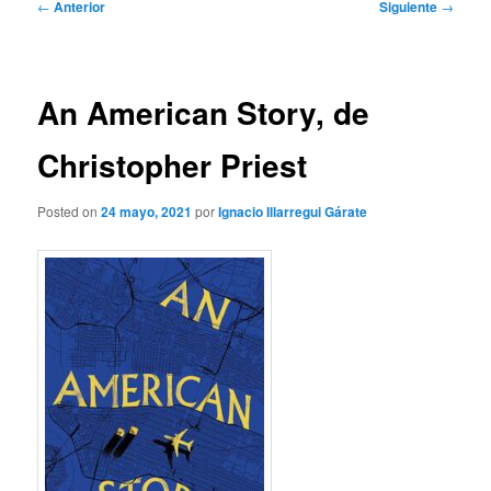
Navegación
←
Anterior
Siguiente
→
de
entradas
An American Story, de
Christopher Priest
Posted on
24 mayo, 2021
por
Ignacio Illarregui Gárate