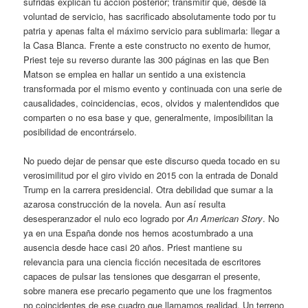
sufridas explican tu acción posterior; transmitir que, desde la
voluntad de servicio, has sacrificado absolutamente todo por tu
patria y apenas falta el máximo servicio para sublimarla: llegar a
la Casa Blanca. Frente a este constructo no exento de humor,
Priest teje su reverso durante las 300 páginas en las que Ben
Matson se emplea en hallar un sentido a una existencia
transformada por el mismo evento y continuada con una serie de
causalidades, coincidencias, ecos, olvidos y malentendidos que
comparten o no esa base y que, generalmente, imposibilitan la
posibilidad de encontrárselo.
No puedo dejar de pensar que este discurso queda tocado en su
verosimilitud por el giro vivido en 2015 con la entrada de Donald
Trump en la carrera presidencial. Otra debilidad que sumar a la
azarosa construcción de la novela. Aun así resulta
desesperanzador el nulo eco logrado por
An American Story
. No
ya en una España donde nos hemos acostumbrado a una
ausencia desde hace casi 20 años. Priest mantiene su
relevancia para una ciencia ficción necesitada de escritores
capaces de pulsar las tensiones que desgarran el presente,
sobre manera ese precario pegamento que une los fragmentos
no coincidentes de ese cuadro que llamamos realidad. Un terreno