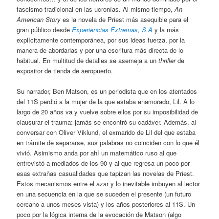
fascismo tradicional en las ucronías. Al mismo tiempo,
An
American Story
es la novela de Priest más asequible para el
gran público desde
Experiencias Extremas, S.A
y la más
explícitamente contemporánea, por sus ideas fuerza, por la
manera de abordarlas y por una escritura más directa de lo
habitual. En multitud de detalles se asemeja a un
thriller
de
expositor de tienda de aeropuerto.
Su narrador, Ben Matson, es un periodista que en los atentados
del 11S perdió a la mujer de la que estaba enamorado, Lil. A lo
largo de 20 años va y vuelve sobre ellos por su imposibilidad de
clausurar el trauma: jamás se encontró su cadáver. Además, al
conversar con Oliver Viklund, el exmarido de Lil del que estaba
en trámite de separarse, sus palabras no coinciden con lo que él
vivió. Asimismo anda por ahí un matemático ruso al que
entrevistó a mediados de los 90 y al que regresa un poco por
esas extrañas casualidades que tapizan las novelas de Priest.
Estos mecanismos entre el azar y lo inevitable imbuyen al lector
en una secuencia en la que se suceden el presente (un futuro
cercano a unos meses vista) y los años posteriores al 11S. Un
poco por la lógica interna de la evocación de Matson (algo