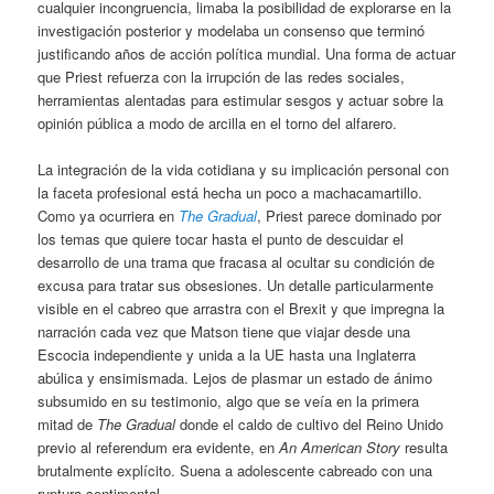
cualquier incongruencia, limaba la posibilidad de explorarse en la
investigación posterior y modelaba un consenso que terminó
justificando años de acción política mundial. Una forma de actuar
que Priest refuerza con la irrupción de las redes sociales,
herramientas alentadas para estimular sesgos y actuar sobre la
opinión pública a modo de arcilla en el torno del alfarero.
La integración de la vida cotidiana y su implicación personal con
la faceta profesional está hecha un poco a machacamartillo.
Como ya ocurriera en
The Gradual
, Priest parece dominado por
los temas que quiere tocar hasta el punto de descuidar el
desarrollo de una trama que fracasa al ocultar su condición de
excusa para tratar sus obsesiones. Un detalle particularmente
visible en el cabreo que arrastra con el Brexit y que impregna la
narración cada vez que Matson tiene que viajar desde una
Escocia independiente y unida a la UE hasta una Inglaterra
abúlica y ensimismada. Lejos de plasmar un estado de ánimo
subsumido en su testimonio, algo que se veía en la primera
mitad de
The Gradual
donde el caldo de cultivo del Reino Unido
previo al referendum era evidente, en
An American Story
resulta
brutalmente explícito. Suena a adolescente cabreado con una
ruptura sentimental.