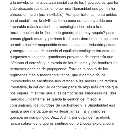
a la novela, un feliz paraíso socialista de los trabajadores que ha
sido abrazado racionalmente por una Humanidad que por fin ha
entrado en razón (era inevitable). Así que, fraternalmente unidos
en el socialismo, la civilización humana se ha convertido una
imparable máquina científico-tecnológica lanzada a la re-
terraformación de la Tierra a lo grande; ¿que hay sequía? pues
presas gigantescas, ¿qué hace frío? pues derretimos el polo con
un anillo nuclear suspendido desde el espacio. Industria pesada
y energía nuclear, de cuando el equilibrio ecológico era cosa de
burgueses y nenazas, grandiosos proyectos de ingeniería que
inflaman el corazón y la mirada de las mujeres y los hombres en
hermosos carteles de propaganda. Esto es lo bonito de los
regímenes más o menos totalitarios, que a cambio de los
imprescindibles sacrificios nos ofrecen a las masas una retórica
irresistible, la del orgullo de formar parte de algo más grande que
nos supera, mientras que a las democracias burguesas del libre
mercado únicamente les queda la gestión del miedo, el
consumismo, los
youtubes
de cachondeo y la Singularidad ésa
mágica que me da que no va llegar jamás. Tal y como se
quejaba un compungido Buzz Aldrin, por culpa de Facebook
nunca sabremos lo que es sentirse como Dioses explorando el