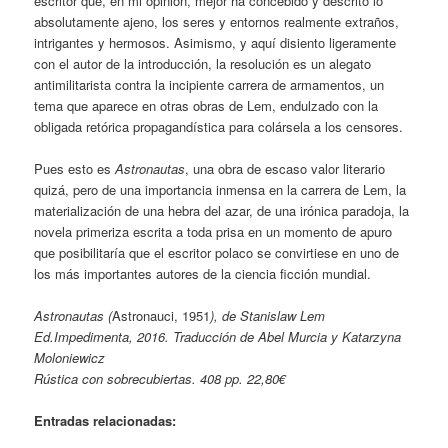
escritor que, en mi opinión, mejor ha concebido y descrito lo
absolutamente ajeno, los seres y entornos realmente extraños,
intrigantes y hermosos. Asimismo, y aquí disiento ligeramente
con el autor de la introducción, la resolución es un alegato
antimilitarista contra la incipiente carrera de armamentos, un
tema que aparece en otras obras de Lem, endulzado con la
obligada retórica propagandística para colársela a los censores.
Pues esto es
Astronautas
, una obra de escaso valor literario
quizá, pero de una importancia inmensa en la carrera de Lem, la
materialización de una hebra del azar, de una irónica paradoja, la
novela primeriza escrita a toda prisa en un momento de apuro
que posibilitaría que el escritor polaco se convirtiese en uno de
los más importantes autores de la ciencia ficción mundial.
Astronautas (
Astronauci, 1951
), de Stanislaw Lem
Ed.Impedimenta, 2016. Traducción de Abel Murcia y Katarzyna
Moloniewicz
Rústica con sobrecubiertas. 408 pp. 22,80€
Entradas relacionadas: