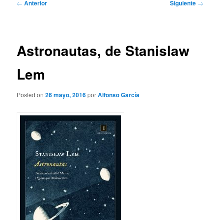
Navegación
←
Anterior
Siguiente
→
de
entradas
Astronautas, de Stanislaw
Lem
Posted on
26 mayo, 2016
por
Alfonso García