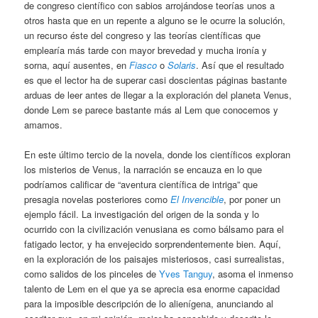
de congreso científico con sabios arrojándose teorías unos a
otros hasta que en un repente a alguno se le ocurre la solución,
un recurso éste del congreso y las teorías científicas que
emplearía más tarde con mayor brevedad y mucha ironía y
sorna, aquí ausentes, en
Fiasco
o
Solaris
. Así que el resultado
es que el lector ha de superar casi doscientas páginas bastante
arduas de leer antes de llegar a la exploración del planeta Venus,
donde Lem se parece bastante más al Lem que conocemos y
amamos.
En este último tercio de la novela, donde los científicos exploran
los misterios de Venus, la narración se encauza en lo que
podríamos calificar de “aventura científica de intriga” que
presagia novelas posteriores como
El Invencible
, por poner un
ejemplo fácil. La investigación del origen de la sonda y lo
ocurrido con la civilización venusiana es como bálsamo para el
fatigado lector, y ha envejecido sorprendentemente bien. Aquí,
en la exploración de los paisajes misteriosos, casi surrealistas,
como salidos de los pinceles de
Yves Tanguy
, asoma el inmenso
talento de Lem en el que ya se aprecia esa enorme capacidad
para la imposible descripción de lo alienígena, anunciando al