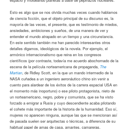
espacio y moldeando planetas a base de pepinazos nucleares.
Esto es algo que se nos olvida muchas veces cuando hablamos
de ciencia ficción, que el objeto principal de su discurso es, la
mayoría de las veces, el presente, que es testimonio de miedos,
ansiedades, ambiciones y sueños, de una manera de ver y
entender el mundo atrapado en un tiempo y una circunstancia.
En este sentido también me han parecido interesantes otros
detalles digamos, ideológicos de la novela. Por ejemplo, el
armónico internacionalismo que reina en los congresos
científicos (por contraste, todavía me acuerdo abochornado de la
escena de la película norteamericana de propaganda,
The
Martian
, de Ridley Scott, en la que un mando intermedio de la
NASA cuñadea a un ingeniero aeronáutico chino sin venir a
cuento para alardear de los éxitos de la carrera espacial USA en
el momento más inoportuno) o ese piloto protagonista, nieto de
un norteamericano, negro, pobre y comunista, que se ha visto
forzado a emigrar a Rusia y cuyo descendiente acaba pilotando
el cohete más importante de la historia de la humanidad. Eso sí,
mujeres no aparecen ninguna, aunque las que se mencionan así
de pasada suelen ser arquitectas o técnicas, a diferencia de su
habitual papel de amas de casa, amantes, camareras,