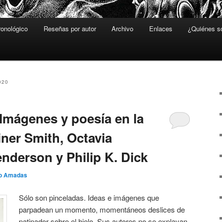
ronológico
Reseñas por autor
Archivo
Enlaces
¿Quiénes 
020
 Imágenes y poesía en la
ner Smith, Octavia
nderson y Philip K. Dick
o Amadas
Sólo son pinceladas. Ideas e imágenes que
parpadean un momento, momentáneos deslices de
patinador sobre el hielo. Sus autores no se explayan,