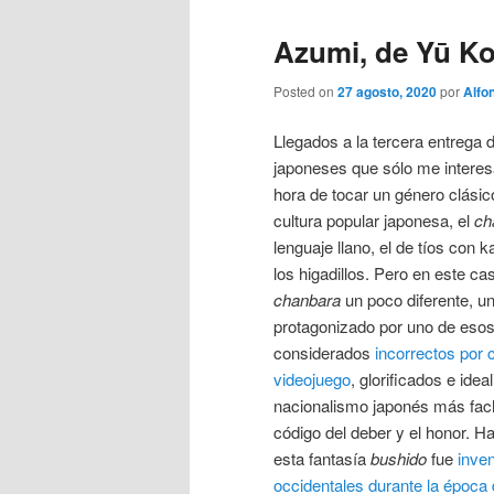
Azumi, de Yū K
Posted on
27 agosto, 2020
por
Alfo
Llegados a la tercera entrega d
japoneses que sólo me interes
hora de tocar un género clásic
cultura popular japonesa, el
ch
lenguaje llano, el de tíos co
los higadillos. Pero en este c
chanbara
un poco diferente, u
protagonizado por uno de eso
considerados
incorrectos por 
videojuego
, glorificados e idea
nacionalismo japonés más fach
código del deber y el honor. H
esta fantasía
bushido
fue
inven
occidentales durante la época 