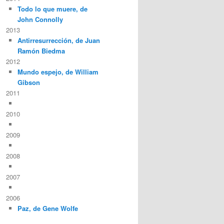
Todo lo que muere, de
John Connolly
2013
Antirresurrección, de Juan
Ramón Biedma
2012
Mundo espejo, de William
Gibson
2011
2010
2009
2008
2007
2006
Paz, de Gene Wolfe