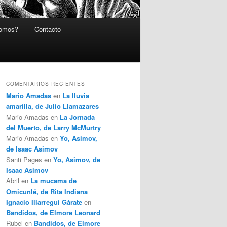
somos?
Contacto
COMENTARIOS RECIENTES
Mario Amadas
en
La lluvia
amarilla, de Julio Llamazares
Mario Amadas
en
La Jornada
del Muerto, de Larry McMurtry
Mario Amadas
en
Yo, Asimov,
de Isaac Asimov
Santi Pages
en
Yo, Asimov, de
Isaac Asimov
Abril
en
La mucama de
Omicunlé, de Rita Indiana
Ignacio Illarregui Gárate
en
Bandidos, de Elmore Leonard
Rubel
en
Bandidos, de Elmore