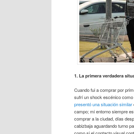
1. La primera verdadera situ
Cuando fui a comprar por prime
sufrí un shock escénico como 
presentó una situación similar
campo; mi entorno siempre está
comprar a la ciudad, días des
cabizbaja aguardando turno par
como si el contacto visual cont