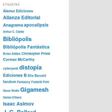
ETIQUETAS
Alamut Ediciones
Alianza Editorial
Anagrama
apocalipsis
Arthur C. Clarke
Bibliópolis
Bibliópolis Fantástica
Christopher Priest
Brian Aldiss
Cormac McCarthy
distopía
cyberpunk
Ediciones B
Elia Barceló
fandom
Fantascy
Frederik Pohl
Gigamesh
Gene Wolfe
Harlan Ellison
Isaac Asimov