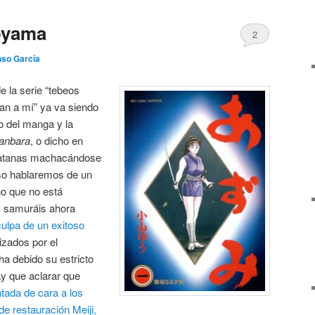
oyama
2
nso García
e la serie “tebeos
an a mí” ya va siendo
o del manga y la
anbara
, o dicho en
n katanas machacándose
aso hablaremos de un
no que no está
s samuráis ahora
culpa de un exitoso
lizados por el
a debido su estricto
ay que aclarar que
tada de cara a los
de restauración Meiji,