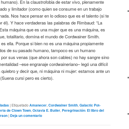
, humano). En la claustrofobia de estar vivo, plenamente
tado y limitador (como quien se consume en un trabajo
e nada. Nos hace pensar en lo odioso que es el talento (si te
por él). Y hace verdaderas las palabras de Rimbaud: “La
 Esta máquina que es una mujer que es una máquina, es
e, totalitario, domina el mundo de Cordwainer Smith.
s ella. Porque si bien no es una máquina propiamente
erdos de su pasado humano, tampoco es un humano
 por sus venas (que ahora son cables) no hay sangre sino
mentalidad –ese engranaje cordwaineriano– legó una difícil
 quiebro y decir que, ni máquina ni mujer: estamos ante un
 (Suena cursi pero es cierto).
ladas
|
Etiquetado
Amanecer
,
Cordwainer Smith
,
Galactic Pot-
rta de Clown Town
,
Octavia E. Butler
,
Peregrinación: El libro del
rson
|
Deja un comentario