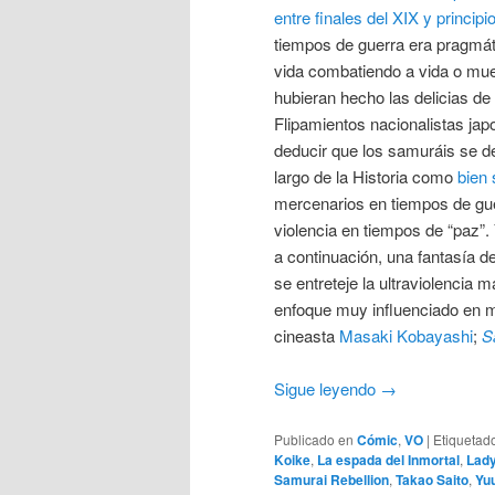
entre finales del XIX y principi
tiempos de guerra era pragmát
vida combatiendo a vida o muer
hubieran hecho las delicias de 
Flipamientos nacionalistas ja
deducir que los samuráis se ded
largo de la Historia como
bien
mercenarios en tiempos de gue
violencia en tiempos de “paz”.
a continuación, una fantasía d
se entreteje la ultraviolencia 
enfoque muy influenciado en m
cineasta
Masaki Kobayashi
;
S
Sigue leyendo
→
Publicado en
Cómic
,
VO
|
Etiquetad
Koike
,
La espada del Inmortal
,
Lad
Samurai Rebellion
,
Takao Saito
,
Yu