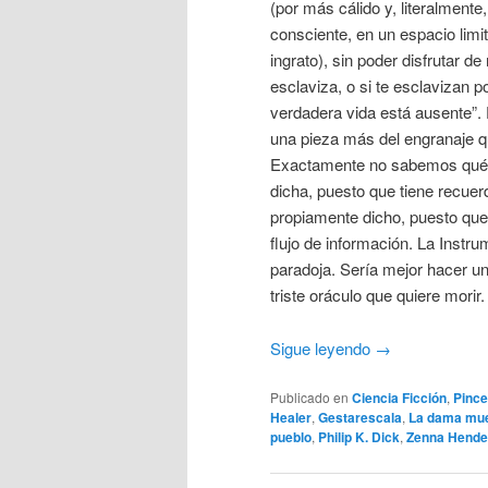
(por más cálido y, literalmente
consciente, en un espacio limi
ingrato), sin poder disfrutar d
esclaviza, o si te esclavizan 
verdadera vida está ausente”.
una pieza más del engranaje qu
Exactamente no sabemos qué e
dicha, puesto que tiene recu
propiamente dicho, puesto que
flujo de información. La Instru
paradoja. Sería mejor hacer un
triste oráculo que quiere morir.
Sigue leyendo
→
Publicado en
Ciencia Ficción
,
Pince
Healer
,
Gestarescala
,
La dama mue
pueblo
,
Philip K. Dick
,
Zenna Hende