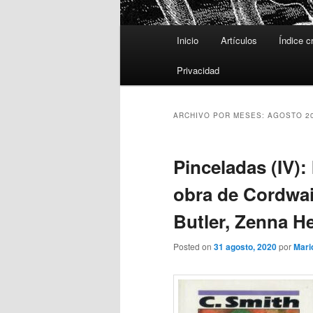
Menú
Inicio
Artículos
Índice c
principal
Privacidad
ARCHIVO POR MESES:
AGOSTO 2
Pinceladas (IV):
obra de Cordwai
Butler, Zenna He
Posted on
31 agosto, 2020
por
Mari