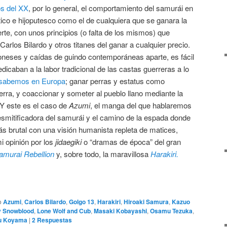
os del XX
, por lo general, el comportamiento del samurái en
ico e hijoputesco como el de cualquiera que se ganara la
te, con unos principios (o falta de los mismos) que
Carlos Bilardo y otros titanes del ganar a cualquier precio.
poneses y caídas de guindo contemporáneas aparte, es fácil
icaban a la labor tradicional de las castas guerreras a lo
 sabemos en Europa
; ganar perras y estatus como
rra, y coaccionar y someter al pueblo llano mediante la
 Y este es el caso de
Azumi
, el manga del que hablaremos
esmitificadora del samurái y el camino de la espada donde
más brutal con una visión humanista repleta de matices,
i opinión por los
jidaegiki
o “dramas de época” del gran
amurai Rebellion
y, sobre todo, la maravillosa
Harakiri.
o
Azumi
,
Carlos Bilardo
,
Golgo 13
,
Harakiri
,
Hiroaki Samura
,
Kazuo
y Snowblood
,
Lone Wolf and Cub
,
Masaki Kobayashi
,
Osamu Tezuka
,
u Koyama
|
2
Respuestas