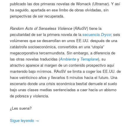
publicado las dos primeras novelas de Womack (Ultramar). Y así
ha seguido, apartada en ese limbo de obras olvidadas, sin
perspectivas de ser recuperada.
Random Acts of Senseless Violence
(
RAoSV
) tiene la
peculiaridad de ser la primera novela de la
secuencia
Dryco
; seis
volúmenes que se desarrollan en unos EE.UU. después de una
catástrofe socioeconómica, convertidos en una “utopía”
megacorporativa tercermundista. Sin embargo, a diferencia de
las otras novelas traducidas (
Ambiente
y
Terraplane
), su
atractivo aparece al margen de un contenido prospectivo aquí
mantenido bajo mínimos. RAoSV se limita a coger los EE.UU. de
hace veinticinco años y llevarlos 5 minutos hacia el futuro. Una
escenario donde una crisis económica bestial demuele el suelo
bajo unas clases medias sentenciadas a caer hacia un abismo
de pobreza y violencia.
¿Les suena?
Sigue leyendo
→