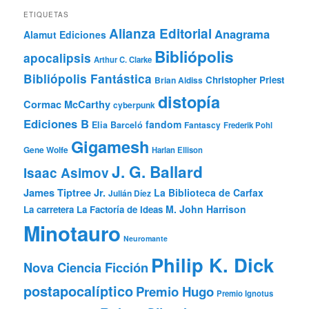
ETIQUETAS
Alianza Editorial
Anagrama
Alamut Ediciones
Bibliópolis
apocalipsis
Arthur C. Clarke
Bibliópolis Fantástica
Christopher Priest
Brian Aldiss
distopía
Cormac McCarthy
cyberpunk
Ediciones B
fandom
Elia Barceló
Fantascy
Frederik Pohl
Gigamesh
Gene Wolfe
Harlan Ellison
J. G. Ballard
Isaac Asimov
James Tiptree Jr.
La Biblioteca de Carfax
Julián Díez
M. John Harrison
La carretera
La Factoría de Ideas
Minotauro
Neuromante
Philip K. Dick
Nova Ciencia Ficción
postapocalíptico
Premio Hugo
Premio Ignotus