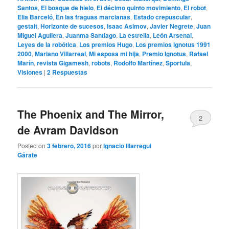
Santos
,
El bosque de hielo
,
El décimo quinto movimiento
,
El robot
,
Elia Barceló
,
En las fraguas marcianas
,
Estado crepuscular
,
gestalt
,
Horizonte de sucesos
,
Isaac Asimov
,
Javier Negrete
,
Juan
Miguel Aguilera
,
Juanma Santiago
,
La estrella
,
León Arsenal
,
Leyes de la robótica
,
Los premios Hugo
,
Los premios Ignotus 1991
2000
,
Mariano Villarreal
,
Mi esposa mi hija
,
Premio Ignotus
,
Rafael
Marín
,
revista Gigamesh
,
robots
,
Rodolfo Martínez
,
Sportula
,
Visiones
|
2
Respuestas
The Phoenix and The Mirror,
2
de Avram Davidson
Posted on
3 febrero, 2016
por
Ignacio Illarregui
Gárate