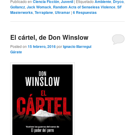
Publicado en
Ciencia Ficción
,
Juvenil
|
Etiquetado
Ambiente
,
Dryco
,
Gollancz
,
Jack Womack
,
Random Acts of Senseless Violence
,
SF
Masterworks
,
Terraplane
,
Ultramar
|
6
Respuestas
El cártel, de Don Winslow
Posted on
15 febrero, 2016
por
Ignacio Illarregui
Gárate