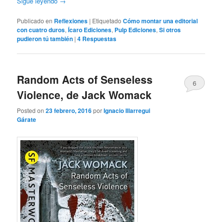
Sigue leyendo
→
Publicado en
Reflexiones
|
Etiquetado
Cómo montar una editorial
con cuatro duros
,
Ícaro Ediciones
,
Pulp Ediciones
,
Si otros
pudieron tú también
|
4
Respuestas
Random Acts of Senseless
6
Violence, de Jack Womack
Posted on
23 febrero, 2016
por
Ignacio Illarregui
Gárate