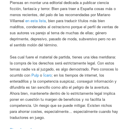
Piensas en montar una editorial dedicada a publicar ciencia
ficción, fantasía y terror. Bien para traer a España cosas más o
menos recientes, del palo de las recomendadas por Mariano
Villarreal
en esta lista
, bien para traducir títulos más bien
malditos, condenados al ostracismo porque el perfil de ventas de
sus autores va parejo al tema de muchas de ellas; género
deprimente, depresivo, pasado de moda, subversivo pero no en
el sentido molón del término.
Sea cual fuere el material de partida, tienes una idea meridiana:
la compra de los derechos será estrictamente legal. Con estos
temas nadie va al juzgado, es algo demostrado. Pero conoces lo
ocurrido con
Pulp
o
Ícaro
; en los tiempos de internet, los
enteradillos y la competencia suspicaz, conseguir información y
difundirla es tan sencillo como alto el peligro de la aventura.
Ahora bien, mantenerte dentro de lo estrictamente legal implica
poner en cuestión tu margen de beneficios y no facilita la
competencia. Un riesgo que se puede mitigar. Existen nichos
para ahorrar costes, especialmente… especialmente cuando hay
traductores en juego.