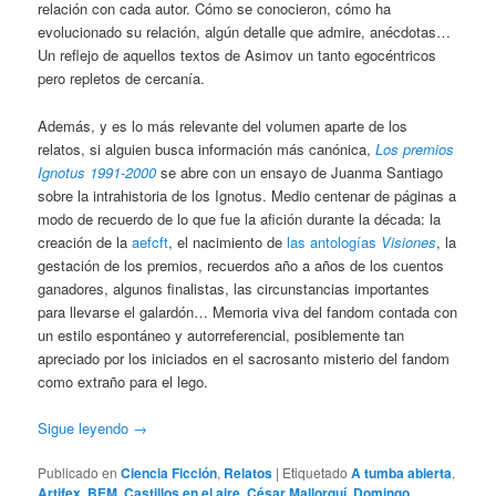
relación con cada autor. Cómo se conocieron, cómo ha
evolucionado su relación, algún detalle que admire, anécdotas…
Un reflejo de aquellos textos de Asimov un tanto egocéntricos
pero repletos de cercanía.
Además, y es lo más relevante del volumen aparte de los
relatos, si alguien busca información más canónica,
Los premios
Ignotus 1991-2000
se abre con un ensayo de Juanma Santiago
sobre la intrahistoria de los Ignotus. Medio centenar de páginas a
modo de recuerdo de lo que fue la afición durante la década: la
creación de la
aefcft
, el nacimiento de
las antologías
Visiones
, la
gestación de los premios, recuerdos año a años de los cuentos
ganadores, algunos finalistas, las circunstancias importantes
para llevarse el galardón… Memoria viva del fandom contada con
un estilo espontáneo y autorreferencial, posiblemente tan
apreciado por los iniciados en el sacrosanto misterio del fandom
como extraño para el lego.
Sigue leyendo
→
Publicado en
Ciencia Ficción
,
Relatos
|
Etiquetado
A tumba abierta
,
Artifex
,
BEM
,
Castillos en el aire
,
César Mallorquí
,
Domingo