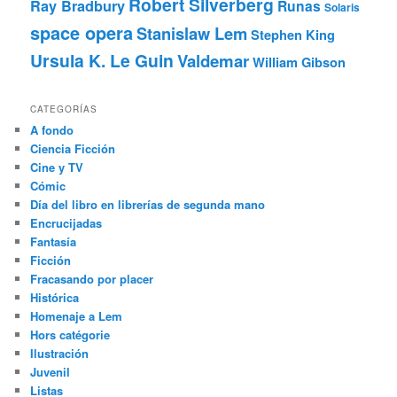
Robert Silverberg
Ray Bradbury
Runas
Solaris
space opera
Stanislaw Lem
Stephen King
Ursula K. Le Guin
Valdemar
William Gibson
CATEGORÍAS
A fondo
Ciencia Ficción
Cine y TV
Cómic
Día del libro en librerías de segunda mano
Encrucijadas
Fantasía
Ficción
Fracasando por placer
Histórica
Homenaje a Lem
Hors catégorie
Ilustración
Juvenil
Listas