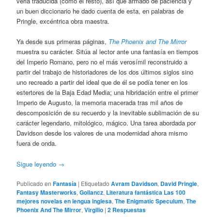
verla traducida (como el resto), así que armado de paciencia y
un buen diccionario he dado cuenta de esta, en palabras de
Pringle, excéntrica obra maestra.
Ya desde sus primeras páginas,
The Phoenix and The Mirror
muestra su carácter. Sitúa al lector ante una fantasía en tiempos
del Imperio Romano, pero no el más verosímil reconstruido a
partir del trabajo de historiadores de los dos últimos siglos sino
uno recreado a partir del ideal que de él se podía tener en los
estertores de la Baja Edad Media; una hibridación entre el primer
Imperio de Augusto, la memoria macerada tras mil años de
descomposición de su recuerdo y la inevitable sublimación de su
carácter legendario, mitológico, mágico. Una tarea abordada por
Davidson desde los valores de una modernidad ahora mismo
fuera de onda.
Sigue leyendo
→
Publicado en
Fantasía
|
Etiquetado
Avram Davidson
,
David Pringle
,
Fantasy Masterworks
,
Gollancz
,
Literatura fantástica Las 100
mejores novelas en lengua inglesa
,
The Enigmatic Speculum
,
The
Phoenix And The Mirror
,
Virgilio
|
2
Respuestas