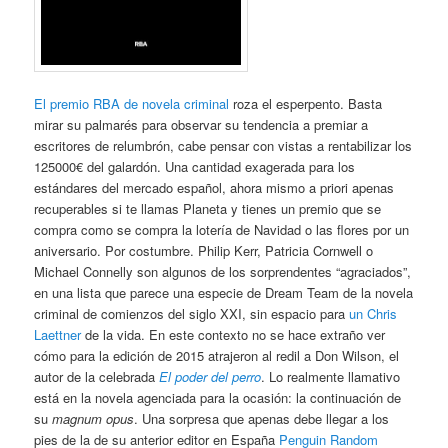
El premio RBA de novela criminal
roza el esperpento. Basta
mirar su palmarés para observar su tendencia a premiar a
escritores de relumbrón, cabe pensar con vistas a rentabilizar los
125000€ del galardón. Una cantidad exagerada para los
estándares del mercado español, ahora mismo a priori apenas
recuperables si te llamas Planeta y tienes un premio que se
compra como se compra la lotería de Navidad o las flores por un
aniversario. Por costumbre. Philip Kerr, Patricia Cornwell o
Michael Connelly son algunos de los sorprendentes “agraciados”,
en una lista que parece una especie de Dream Team de la novela
criminal de comienzos del siglo XXI, sin espacio para
un Chris
Laettner
de la vida. En este contexto no se hace extraño ver
cómo para la edición de 2015 atrajeron al redil a Don Wilson, el
autor de la celebrada
El poder del perro
. Lo realmente llamativo
está en la novela agenciada para la ocasión: la continuación de
su
magnum opus
. Una sorpresa que apenas debe llegar a los
pies de la de su anterior editor en España
Penguin Random