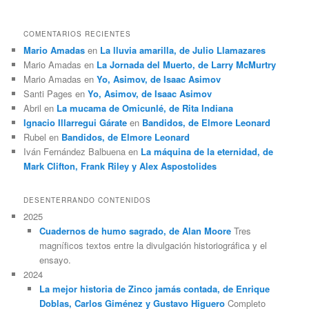
COMENTARIOS RECIENTES
Mario Amadas
en
La lluvia amarilla, de Julio Llamazares
Mario Amadas
en
La Jornada del Muerto, de Larry McMurtry
Mario Amadas
en
Yo, Asimov, de Isaac Asimov
Santi Pages
en
Yo, Asimov, de Isaac Asimov
Abril
en
La mucama de Omicunlé, de Rita Indiana
Ignacio Illarregui Gárate
en
Bandidos, de Elmore Leonard
Rubel
en
Bandidos, de Elmore Leonard
Iván Fernández Balbuena
en
La máquina de la eternidad, de
Mark Clifton, Frank Riley y Alex Aspostolides
DESENTERRANDO CONTENIDOS
2025
Cuadernos de humo sagrado, de Alan Moore
Tres
magníficos textos entre la divulgación historiográfica y el
ensayo.
2024
La mejor historia de Zinco jamás contada, de Enrique
Doblas, Carlos Giménez y Gustavo Higuero
Completo