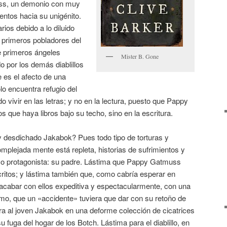
uss, un demonio con muy
ntos hacia su unigénito.
ios debido a lo diluido
s primeros pobladores del
e primeros ángeles
Mister B. Gone
 por los demás diablillos
e es el afecto de una
lo encuentra refugio del
 vivir en las letras; y no en la lectura, puesto que Pappy
que haya libros bajo su techo, sino en la escritura.
 desdichado Jakabok? Pues todo tipo de torturas y
omplejada mente está repleta, historias de sufrimientos y
co protagonista: su padre. Lástima que Pappy Gatmuss
ritos; y lástima también que, como cabría esperar en
 acabar con ellos expeditiva y espectacularmente, con una
imo, que un «accidente» tuviera que dar con su retoño de
era al joven Jakabok en una deforme colección de cicatrices
fuga del hogar de los Botch. Lástima para el diablillo, en