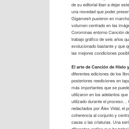
de su editorial iban a dejar es
una novedad que poder present
Gigamesh pusieron en marcha 
volumen centrado en las imág
Corominas entorno Canción de
trabajo gráfico de seis años q
evolucionado bastante y que q
las mejores condiciones posibl
El arte de Canción de Hielo 
diferentes ediciones de los lib
posteriores reediciones en tapa
más importantes que se pueden
utilizaron en los adelantos que
utilizado durante el proceso
redactados por Álex Vidal, el 
coherencia al conjunto y centra
casas o las criaturas. Una ser
diferentes estilos que ha trabaj