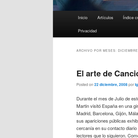
Menú
Inicio
Artículos
Índice c
principal
Privacidad
ARCHIVO POR MESES:
DICIEMBRE
El arte de Canci
Posted on
22 diciembre, 2008
por
I
Durante el mes de Julio de es
Martin visitó España en una gira
Madrid, Barcelona, Gijón, Má
sus apariciones públicas exhi
cercanía en su contacto diario
lectores que lo siguieron. Com