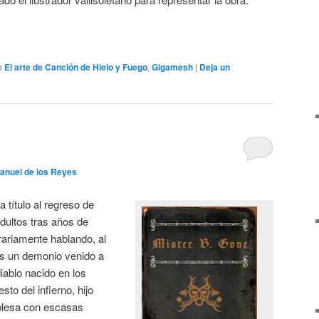
o
El arte de Canción de Hielo y Fuego
,
Gigamesh
|
Deja un
anuel de los Reyes
 título al regreso de
adultos tras años de
erariamente hablando, al
es un demonio venido a
iablo nacido en los
to del infierno, hijo
blesa con escasas