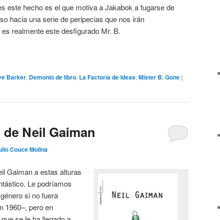
ues este hecho es el que motiva a Jakabok a fugarse de
aso hacia una serie de peripecias que nos irán
 es realmente este desfigurado Mr. B.
ve Barker
,
Demonio de libro
,
La Factoría de Ideas
,
Mister B. Gone
|
, de Neil Gaiman
ulio Couce Molina
il Gaiman a estas alturas
antástico. Le podríamos
 género si no fuera
en 1960–, pero en
 que se le ha llegado a