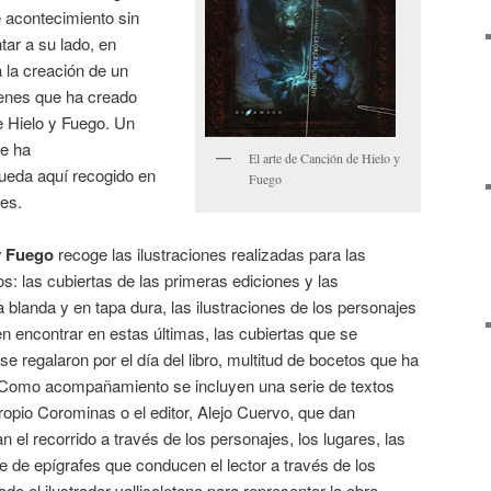
te acontecimiento sin
ar a su lado, en
la creación de un
enes que ha creado
 Hielo y Fuego. Un
ue ha
El arte de Canción de Hielo y
ueda aquí recogido en
Fuego
es.
y Fuego
recoge las ilustraciones realizadas para las
ros: las cubiertas de las primeras ediciones y las
 blanda y en tapa dura, las ilustraciones de los personajes
 encontrar en estas últimas, las cubiertas que se
 se regalaron por el día del libro, multitud de bocetos que ha
… Como acompañamiento se incluyen una serie de textos
propio Corominas o el editor, Alejo Cuervo, que dan
n el recorrido a través de los personajes, los lugares, las
ie de epígrafes que conducen el lector a través de los
ado el ilustrador vallisoletano para representar la obra.