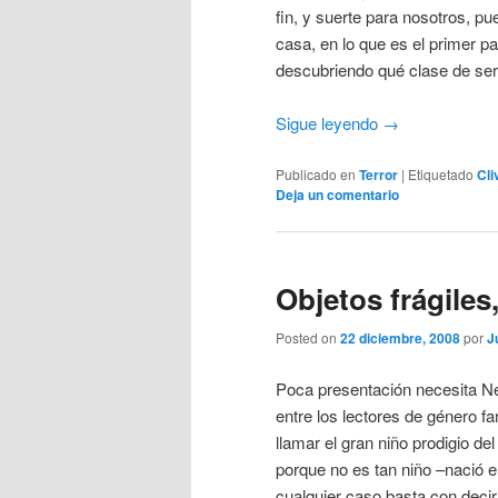
fin, y suerte para nosotros, p
casa, en lo que es el primer p
descubriendo qué clase de ser
Sigue leyendo
→
Publicado en
Terror
|
Etiquetado
Cli
Deja un comentario
Objetos frágiles
Posted on
22 diciembre, 2008
por
J
Poca presentación necesita Ne
entre los lectores de género f
llamar el gran niño prodigio del
porque no es tan niño –nació 
cualquier caso basta con decir