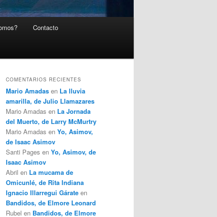
somos?
Contacto
COMENTARIOS RECIENTES
Mario Amadas
en
La lluvia
amarilla, de Julio Llamazares
Mario Amadas
en
La Jornada
del Muerto, de Larry McMurtry
Mario Amadas
en
Yo, Asimov,
de Isaac Asimov
Santi Pages
en
Yo, Asimov, de
Isaac Asimov
Abril
en
La mucama de
Omicunlé, de Rita Indiana
Ignacio Illarregui Gárate
en
Bandidos, de Elmore Leonard
Rubel
en
Bandidos, de Elmore