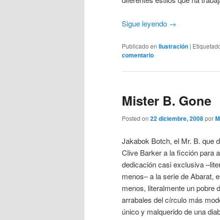
Sigue leyendo
→
Publicado en
Ilustración
|
Etiquetad
comentario
Mister B. Gone
Posted on
22 diciembre, 2008
por
M
Jakabok Botch, el Mr. B. que da
Clive Barker a la ficción para 
dedicación casi exclusiva –lit
menos– a la serie de Abarat, 
menos, literalmente un pobre d
arrabales del círculo más modes
único y malquerido de una dia