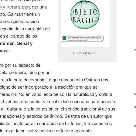
k» literaria para dar una
cto, Gaiman tiene un
idores que ha sabido
negocio de la narración de
o en el campo de los
andman
,
Señal y
prosa.
Objetos frágiles
no por su aspecto de
eta de cuero, sino por un
ico, a la hora de escribir. Lo que nos cuenta Gaiman nos
igno de ser incorporado a la tradición oral que se
eración. No en vano, escribe con la naturalidad y soltura
 historias que contar y la habilidad necesaria para hacerlo.
l realismo o a la cohesión en el sentido tradicional de sus
sensaciones y estados de ánimo. Se trata de un autor que
ento innato para la narración de historias, y a veces nos
 rozar la brillantez casi sin esfuerzo aparente.