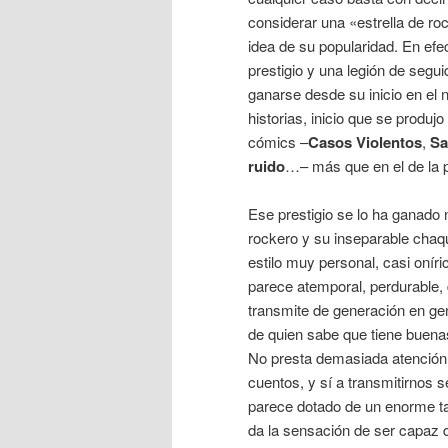
considerar una «estrella de roc
idea de su popularidad. En efe
prestigio y una legión de segu
ganarse desde su inicio en el 
historias, inicio que se produj
cómics –
Casos Violentos
,
S
ruido
…– más que en el de la 
Ese prestigio se lo ha ganado 
rockero y su inseparable chaqu
estilo muy personal, casi onír
parece atemporal, perdurable, d
transmite de generación en gen
de quien sabe que tiene buenas
No presta demasiada atención a
cuentos, y sí a transmitirnos 
parece dotado de un enorme tal
da la sensación de ser capaz de