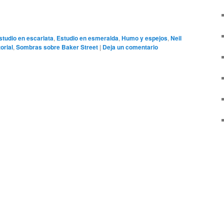
studio en escarlata
,
Estudio en esmeralda
,
Humo y espejos
,
Neil
orial
,
Sombras sobre Baker Street
|
Deja un comentario