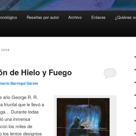
ronológico
Reseñas por autor
Archivo
Enlaces
¿Quiénes 
 2008
ón de Hielo y Fuego
gnacio Illarregui Gárate
te año George R. R.
 triunfal que le llevó a
laga… Durante todas
bió una inmensa
 con los miles de
o los lentos designios