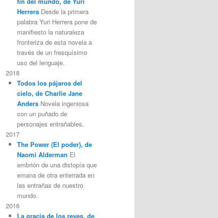
fin del mundo, de Yuri
Herrera
Desde la primera
palabra Yuri Herrera pone de
manifiesto la naturaleza
fronteriza de esta novela a
través de un fresquísimo
uso del lenguaje.
2018
Todos los pájaros del
cielo, de Charlie Jane
Anders
Novela ingeniosa
con un puñado de
personajes entrañables.
2017
The Power (El poder), de
Naomi Alderman
El
embrión de una distopía que
emana de otra enterrada en
las entrañas de nuestro
mundo.
2016
La gracia de los reyes, de