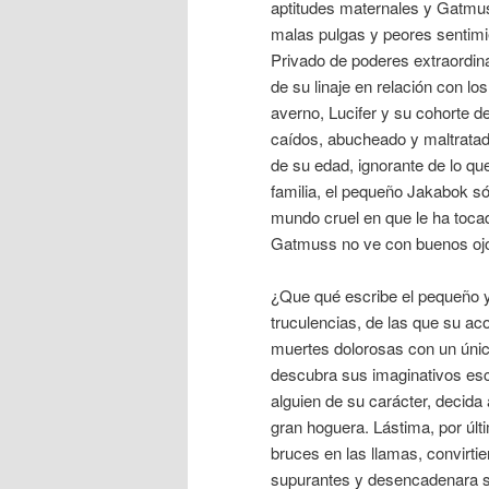
aptitudes maternales y Gatm
malas pulgas y peores sentimie
Privado de poderes extraordinar
de su linaje en relación con lo
averno, Lucifer y su cohorte d
caídos, abucheado y maltratado
de su edad, ignorante de lo qu
familia, el pequeño Jakabok só
mundo cruel en que le ha tocado
Gatmuss no ve con buenos ojos 
¿Que qué escribe el pequeño y
truculencias, de las que su ac
muertes dolorosas con un úni
descubra sus imaginativos esc
alguien de su carácter, decida
gran hoguera. Lástima, por últ
bruces en las llamas, convirti
supurantes y desencadenara su 