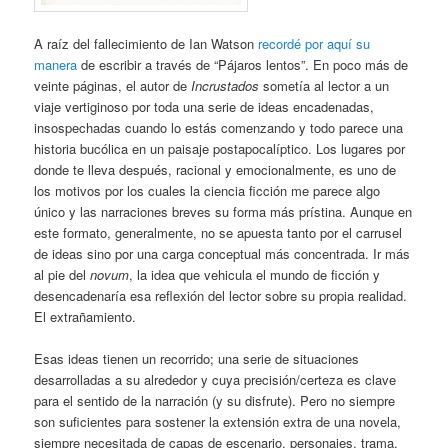
A raíz del fallecimiento de Ian Watson
recordé por aquí su
manera
de escribir a través de “Pájaros lentos”. En poco más de
veinte páginas, el autor de
Incrustados
sometía al lector a un
viaje vertiginoso por toda una serie de ideas encadenadas,
insospechadas cuando lo estás comenzando y todo parece una
historia bucólica en un paisaje postapocalíptico. Los lugares por
donde te lleva después, racional y emocionalmente, es uno de
los motivos por los cuales la ciencia ficción me parece algo
único y las narraciones breves su forma más prístina. Aunque en
este formato, generalmente, no se apuesta tanto por el carrusel
de ideas sino por una carga conceptual más concentrada. Ir más
al pie del
novum
, la idea que vehicula el mundo de ficción y
desencadenaría esa reflexión del lector sobre su propia realidad.
El extrañamiento.
Esas ideas tienen un recorrido; una serie de situaciones
desarrolladas a su alrededor y cuya precisión/certeza es clave
para el sentido de la narración (y su disfrute). Pero no siempre
son suficientes para sostener la extensión extra de una novela,
siempre necesitada de capas de escenario, personajes, trama,