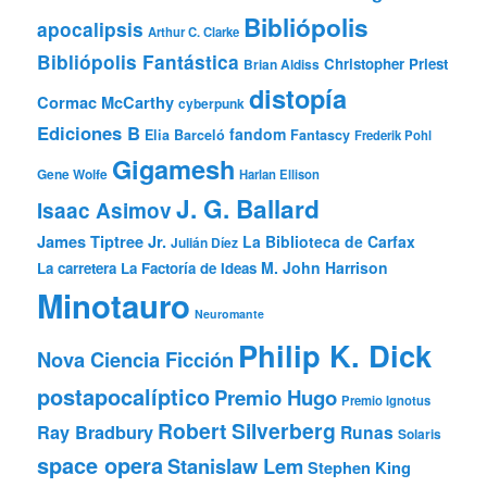
Bibliópolis
apocalipsis
Arthur C. Clarke
Bibliópolis Fantástica
Christopher Priest
Brian Aldiss
distopía
Cormac McCarthy
cyberpunk
Ediciones B
fandom
Elia Barceló
Fantascy
Frederik Pohl
Gigamesh
Gene Wolfe
Harlan Ellison
J. G. Ballard
Isaac Asimov
James Tiptree Jr.
La Biblioteca de Carfax
Julián Díez
M. John Harrison
La carretera
La Factoría de Ideas
Minotauro
Neuromante
Philip K. Dick
Nova Ciencia Ficción
postapocalíptico
Premio Hugo
Premio Ignotus
Robert Silverberg
Ray Bradbury
Runas
Solaris
space opera
Stanislaw Lem
Stephen King