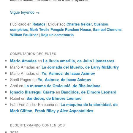
Sigue leyendo
→
Publicado en
Relatos
|
Etiquetado
Charles Neider
,
Cuentos
completos
,
Mark Twain
,
Penguin Random House
,
Samuel Clemens
,
William Faulkner
|
Deja un comentario
COMENTARIOS RECIENTES
Mario Amadas
en
La lluvia amarilla, de Julio Llamazares
Mario Amadas
en
La Jornada del Muerto, de Larry McMurtry
Mario Amadas
en
Yo, Asimov, de Isaac Asimov
Santi Pages
en
Yo, Asimov, de Isaac Asimov
Abril
en
La mucama de Omicunlé, de Rita Indiana
Ignacio Illarregui Gárate
en
Bandidos, de Elmore Leonard
Rubel
en
Bandidos, de Elmore Leonard
Iván Fernández Balbuena
en
La máquina de la eternidad, de
Mark Clifton, Frank Riley y Alex Aspostolides
DESENTERRANDO CONTENIDOS
2025