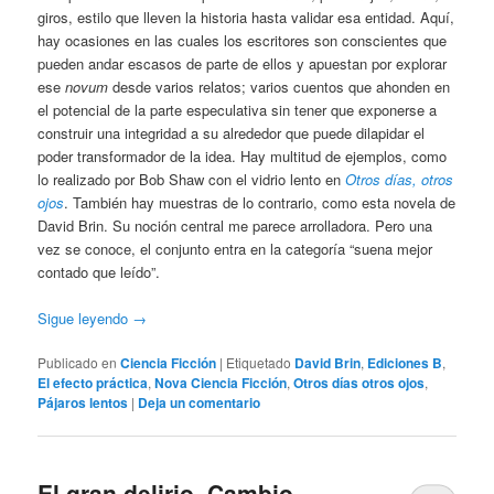
giros, estilo que lleven la historia hasta validar esa entidad. Aquí,
hay ocasiones en las cuales los escritores son conscientes que
pueden andar escasos de parte de ellos y apuestan por explorar
ese
novum
desde varios relatos; varios cuentos que ahonden en
el potencial de la parte especulativa sin tener que exponerse a
construir una integridad a su alrededor que puede dilapidar el
poder transformador de la idea. Hay multitud de ejemplos, como
lo realizado por Bob Shaw con el vidrio lento en
Otros días, otros
ojos
. También hay muestras de lo contrario, como esta novela de
David Brin. Su noción central me parece arrolladora. Pero una
vez se conoce, el conjunto entra en la categoría “suena mejor
contado que leído”.
Sigue leyendo
→
Publicado en
Ciencia Ficción
|
Etiquetado
David Brin
,
Ediciones B
,
El efecto práctica
,
Nova Ciencia Ficción
,
Otros días otros ojos
,
Pájaros lentos
|
Deja un comentario
El gran delirio. Cambio