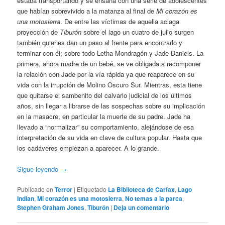
estaba transportando y se ensaña con una serie de adolescentes
que habían sobrevivido a la matanza al final de
Mi corazón es
una motosierra
. De entre las víctimas de aquella aciaga
proyección de
Tiburón
sobre el lago un cuatro de julio surgen
también quienes dan un paso al frente para encontrarlo y
terminar con él; sobre todo Letha Mondragón y Jade Daniels. La
primera, ahora madre de un bebé, se ve obligada a recomponer
la relación con Jade por la vía rápida ya que reaparece en su
vida con la irrupción de Molino Oscuro Sur. Mientras, esta tiene
que quitarse el sambenito del calvario judicial de los últimos
años, sin llegar a librarse de las sospechas sobre su implicación
en la masacre, en particular la muerte de su padre. Jade ha
llevado a “normalizar” su comportamiento, alejándose de esa
interpretación de su vida en clave de cultura popular. Hasta que
los cadáveres empiezan a aparecer. A lo grande.
Sigue leyendo
→
Publicado en
Terror
|
Etiquetado
La Biblioteca de Carfax
,
Lago
Indian
,
Mi corazón es una motosierra
,
No temas a la parca
,
Stephen Graham Jones
,
Tiburón
|
Deja un comentario