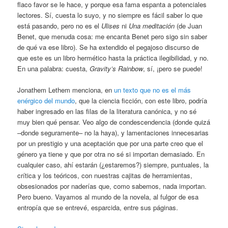
flaco favor se le hace, y porque esa fama espanta a potenciales
lectores. Sí, cuesta lo suyo, y no siempre es fácil saber lo que
está pasando, pero no es el
Ulises
ni
Una meditación
(de Juan
Benet, que menuda cosa: me encanta Benet pero sigo sin saber
de qué va ese libro). Se ha extendido el pegajoso discurso de
que este es un libro hermético hasta la práctica ilegibilidad, y no.
En una palabra: cuesta,
Gravity’s Rainbow
, sí, ¡pero se puede!
Jonathem Lethem menciona, en
un texto que no es el más
enérgico del mundo
, que la ciencia ficción, con este libro, podría
haber ingresado en las filas de la literatura canónica, y no sé
muy bien qué pensar. Veo algo de condescendencia (donde quizá
–donde seguramente– no la haya), y lamentaciones innecesarias
por un prestigio y una aceptación que por una parte creo que el
género ya tiene y que por otra no sé si importan demasiado. En
cualquier caso, ahí estarán (¿estaremos?) siempre, puntuales, la
crítica y los teóricos, con nuestras cajitas de herramientas,
obsesionados por naderías que, como sabemos, nada importan.
Pero bueno. Vayamos al mundo de la novela, al fulgor de esa
entropía que se entrevé, esparcida, entre sus páginas.