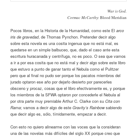
War is God.
Cormac McCarthy:
Blood Meridian
Pocos libros, en la Historia de la Humanidad, como este El
arco
iris de gravedad
, de Thomas Pynchon. Pretender decir algo
sobre esta novela es una cosita ingenua que no está mal, es
quedarse en un simple balbuceo, que, dado el caso ante esta
escritura huracanada y centrífuga, no es poco. O sea que vamos
a ir a por esa cosita que no está mal y decir algo sobre este libro
que estuvo a punto de ganar tanto el Nebula como el Pulitzer
pero que al final no pudo ser porque los pacatos miembros del
jurado optaron ese año por dejarlo desierto por parecerles
obsceno y procaz, cosas que el libro efectivamente es, y porque
los miembros de la SFWA optaron por concederle el Nebula al
por otra parte muy premiable Arthur C. Clarke con su
Cita con
Rama
; vamos a decir algo de este
Gravity’s Rainbow
sabiendo
que decir algo es, sólo, tímidamente, empezar a decir.
Con esto no quiero alinearme con las voces que la consideran
una de las novelas más difíciles del siglo XX porque creo que