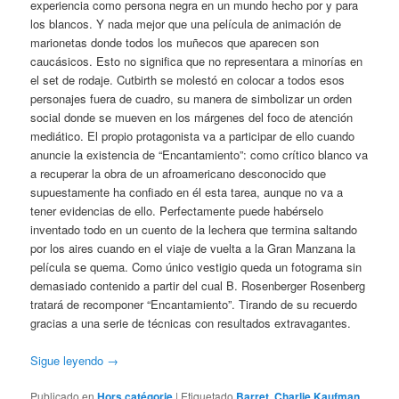
experiencia como persona negra en un mundo hecho por y para
los blancos. Y nada mejor que una película de animación de
marionetas donde todos los muñecos que aparecen son
caucásicos. Esto no significa que no representara a minorías en
el set de rodaje. Cutbirth se molestó en colocar a todos esos
personajes fuera de cuadro, su manera de simbolizar un orden
social donde se mueven en los márgenes del foco de atención
mediático. El propio protagonista va a participar de ello cuando
anuncie la existencia de “Encantamiento”: como crítico blanco va
a recuperar la obra de un afroamericano desconocido que
supuestamente ha confiado en él esta tarea, aunque no va a
tener evidencias de ello. Perfectamente puede habérselo
inventado todo en un cuento de la lechera que termina saltando
por los aires cuando en el viaje de vuelta a la Gran Manzana la
película se quema. Como único vestigio queda un fotograma sin
demasiado contenido a partir del cual B. Rosenberger Rosenberg
tratará de recomponer “Encantamiento”. Tirando de su recuerdo
gracias a una serie de técnicas con resultados extravagantes.
Sigue leyendo
→
Publicado en
Hors catégorie
|
Etiquetado
Barret
,
Charlie Kaufman
,