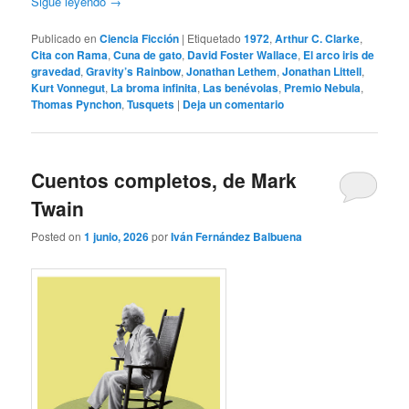
Sigue leyendo
→
Publicado en
Ciencia Ficción
|
Etiquetado
1972
,
Arthur C. Clarke
,
Cita con Rama
,
Cuna de gato
,
David Foster Wallace
,
El arco iris de
gravedad
,
Gravity’s Rainbow
,
Jonathan Lethem
,
Jonathan Littell
,
Kurt Vonnegut
,
La broma infinita
,
Las benévolas
,
Premio Nebula
,
Thomas Pynchon
,
Tusquets
|
Deja un comentario
Cuentos completos, de Mark
Twain
Posted on
1 junio, 2026
por
Iván Fernández Balbuena