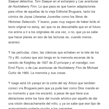
Sawyer detective
,
Tom Sawyer en el extranjero
y
Las aventuras
de Huckleberry Finn
. Lo que pasa es que fueron adaptaciones
para niños de aquellas de la vieja Editorial Bruguera, tanto los
cómics de
Joyas Literarias Juveniles
como los libros de
Historias Selección
. Y bueno, pues muy seguro de haber leído el
texto original no estoy, así que no es descartable que en el futuro
me anime a ir a los originales de una vez, o no, que ya se sabe
que hacer planes en eso de las lecturas es, cuando menos,
azaroso.
Y las películas, claro, las clásicas que echaban en la tele de los
70 y 80, curioso que aún tenga en la memoria escenas de la
versión de Keighley de 1937 de
El príncipe y el mendigo
, con
Errol Flynn, o de
Las aventuras de Huckleberry Finn
de Michael
Curtiz de 1960. La memoria y sus cosas.
Y luego está
Un yanqui en la corte del rey Arturo
que también
conocí vía Bruguera pero que ya pude leer como Dios manda en
su momento y que me encantó, a pesar de que tiene sus
detractores entre los fans del mundo artúrico por aquello de dar
una visión descacharrante del mito, y ya se sabe que ese tipo de
acercamiento molesta mucho a los creyentes.