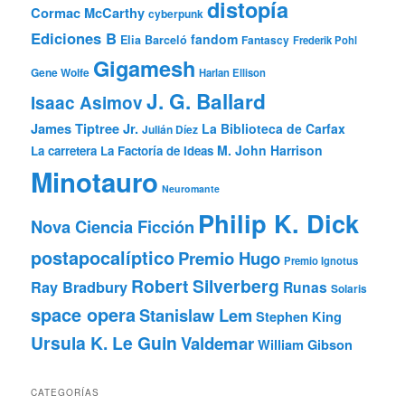
distopía
Cormac McCarthy
cyberpunk
Ediciones B
fandom
Elia Barceló
Fantascy
Frederik Pohl
Gigamesh
Gene Wolfe
Harlan Ellison
J. G. Ballard
Isaac Asimov
James Tiptree Jr.
La Biblioteca de Carfax
Julián Díez
M. John Harrison
La carretera
La Factoría de Ideas
Minotauro
Neuromante
Philip K. Dick
Nova Ciencia Ficción
postapocalíptico
Premio Hugo
Premio Ignotus
Robert Silverberg
Ray Bradbury
Runas
Solaris
space opera
Stanislaw Lem
Stephen King
Ursula K. Le Guin
Valdemar
William Gibson
CATEGORÍAS