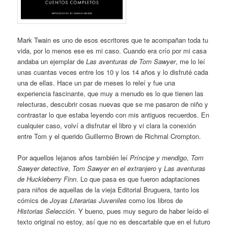
Mark Twain es uno de esos escritores que te acompañan toda tu
vida, por lo menos ese es mi caso. Cuando era crío por mi casa
andaba un ejemplar de
Las aventuras de Tom Sawyer
, me lo leí
unas cuantas veces entre los 10 y los 14 años y lo disfruté cada
una de ellas. Hace un par de meses lo releí y fue una
experiencia fascinante, que muy a menudo es lo que tienen las
relecturas, descubrir cosas nuevas que se me pasaron de niño y
contrastar lo que estaba leyendo con mis antiguos recuerdos. En
cualquier caso, volví a disfrutar el libro y vi clara la conexión
entre Tom y el querido Guillermo Brown de Richmal Crompton.
Por aquellos lejanos años también leí
Príncipe y mendigo
,
Tom
Sawyer detective
,
Tom Sawyer en el extranjero
y
Las aventuras
de Huckleberry Finn
. Lo que pasa es que fueron adaptaciones
para niños de aquellas de la vieja Editorial Bruguera, tanto los
cómics de
Joyas Literarias Juveniles
como los libros de
Historias Selección
. Y bueno, pues muy seguro de haber leído el
texto original no estoy, así que no es descartable que en el futuro