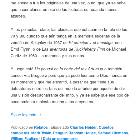
me anime a ir a los originales de una vez, o no, que ya se sabe
que hacer planes en eso de las lecturas es, cuando menos,
azaroso.
Y las películas, claro, las clásicas que echaban en la tele de los
70 y 80, curioso que aún tenga en la memoria escenas de la
versión de Keighley de 1937 de
El príncipe y el mendigo
, con
Errol Flynn, o de
Las aventuras de Huckleberry Finn
de Michael
Curtiz de 1960. La memoria y sus cosas.
Y luego está
Un yanqui en la corte del rey Arturo
que también
conocí vía Bruguera pero que ya pude leer como Dios manda en
su momento y que me encantó, a pesar de que tiene sus
detractores entre los fans del mundo artúrico por aquello de dar
una visión descacharrante del mito, y ya se sabe que ese tipo de
acercamiento molesta mucho a los creyentes.
Sigue leyendo
→
Publicado en
Relatos
|
Etiquetado
Charles Neider
,
Cuentos
completos
,
Mark Twain
,
Penguin Random House
,
Samuel Clemens
,
William Faulkner
|
Deja un comentario