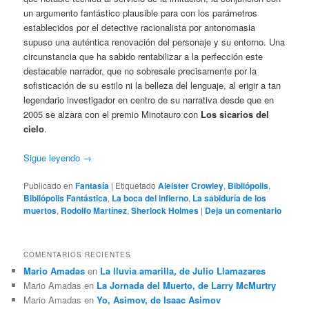
un argumento fantástico plausible para con los parámetros
establecidos por el detective racionalista por antonomasia
supuso una auténtica renovación del personaje y su entorno. Una
circunstancia que ha sabido rentabilizar a la perfección este
destacable narrador, que no sobresale precisamente por la
sofisticación de su estilo ni la belleza del lenguaje, al erigir a tan
legendario investigador en centro de su narrativa desde que en
2005 se alzara con el premio Minotauro con
Los sicarios del
cielo
.
Sigue leyendo
→
Publicado en
Fantasía
|
Etiquetado
Aleister Crowley
,
Bibliópolis
,
Bibliópolis Fantástica
,
La boca del infierno
,
La sabiduría de los
muertos
,
Rodolfo Martínez
,
Sherlock Holmes
|
Deja un comentario
COMENTARIOS RECIENTES
Mario Amadas
en
La lluvia amarilla, de Julio Llamazares
Mario Amadas
en
La Jornada del Muerto, de Larry McMurtry
Mario Amadas
en
Yo, Asimov, de Isaac Asimov