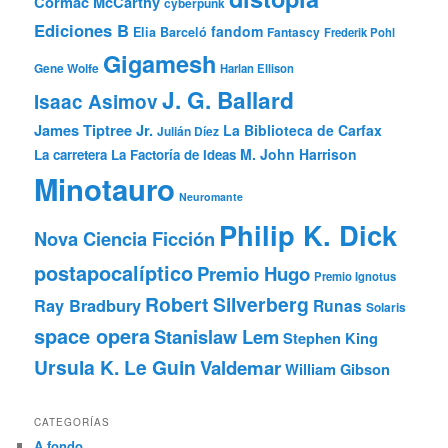
Cormac McCarthy
cyberpunk
Ediciones B
fandom
Elia Barceló
Fantascy
Frederik Pohl
Gigamesh
Gene Wolfe
Harlan Ellison
J. G. Ballard
Isaac Asimov
James Tiptree Jr.
La Biblioteca de Carfax
Julián Díez
M. John Harrison
La carretera
La Factoría de Ideas
Minotauro
Neuromante
Philip K. Dick
Nova Ciencia Ficción
postapocalíptico
Premio Hugo
Premio Ignotus
Robert Silverberg
Ray Bradbury
Runas
Solaris
space opera
Stanislaw Lem
Stephen King
Ursula K. Le Guin
Valdemar
William Gibson
CATEGORÍAS
A fondo