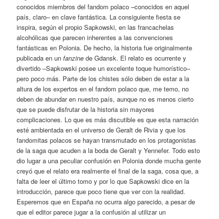
conocidos miembros del fandom polaco –conocidos en aquel
país, claro– en clave fantástica. La consiguiente fiesta se
inspira, según el propio Sapkowski, en las francachelas
alcohólicas que parecen inherentes a las convenciones
fantásticas en Polonia. De hecho, la historia fue originalmente
publicada en un
fanzine
de Gdansk. El relato es ocurrente y
divertido –Sapkowski posee un excelente toque humorístico–
pero poco más. Parte de los chistes sólo deben de estar a la
altura de los expertos en el fandom polaco que, me temo, no
deben de abundar en nuestro país, aunque no es menos cierto
que se puede disfrutar de la historia sin mayores
complicaciones. Lo que es más discutible es que esta narración
esté ambientada en el universo de Geralt de Rivia y que los
fandomitas polacos se hayan transmutado en los protagonistas
de la saga que acuden a la boda de Geralt y Yennefer. Todo esto
dio lugar a una peculiar confusión en Polonia donde mucha gente
creyó que el relato era realmente el final de la saga, cosa que, a
falta de leer el último tomo y por lo que Sapkowski dice en la
introducción, parece que poco tiene que ver con la realidad.
Esperemos que en España no ocurra algo parecido, a pesar de
que el editor parece jugar a la confusión al utilizar un