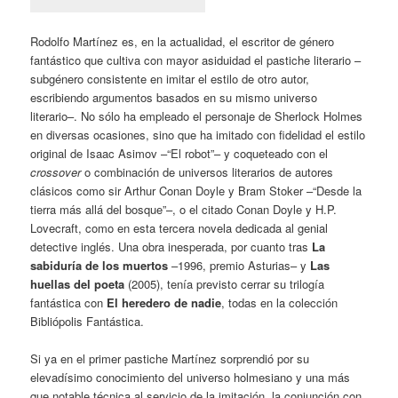
Rodolfo Martínez es, en la actualidad, el escritor de género
fantástico que cultiva con mayor asiduidad el pastiche literario –
subgénero consistente en imitar el estilo de otro autor,
escribiendo argumentos basados en su mismo universo
literario–. No sólo ha empleado el personaje de Sherlock Holmes
en diversas ocasiones, sino que ha imitado con fidelidad el estilo
original de Isaac Asimov –“El robot”– y coqueteado con el
crossover
o combinación de universos literarios de autores
clásicos como sir Arthur Conan Doyle y Bram Stoker –“Desde la
tierra más allá del bosque”–, o el citado Conan Doyle y H.P.
Lovecraft, como en esta tercera novela dedicada al genial
detective inglés. Una obra inesperada, por cuanto tras
La
sabiduría de los muertos
–1996, premio Asturias– y
Las
huellas del poeta
(2005), tenía previsto cerrar su trilogía
fantástica con
El heredero de nadie
, todas en la colección
Bibliópolis Fantástica.
Si ya en el primer pastiche Martínez sorprendió por su
elevadísimo conocimiento del universo holmesiano y una más
que notable técnica al servicio de la imitación, la conjunción con