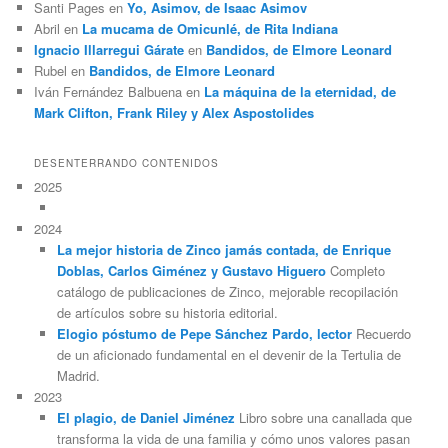
Santi Pages
en
Yo, Asimov, de Isaac Asimov
Abril
en
La mucama de Omicunlé, de Rita Indiana
Ignacio Illarregui Gárate
en
Bandidos, de Elmore Leonard
Rubel
en
Bandidos, de Elmore Leonard
Iván Fernández Balbuena
en
La máquina de la eternidad, de
Mark Clifton, Frank Riley y Alex Aspostolides
DESENTERRANDO CONTENIDOS
2025
2024
La mejor historia de Zinco jamás contada, de Enrique
Doblas, Carlos Giménez y Gustavo Higuero
Completo
catálogo de publicaciones de Zinco, mejorable recopilación
de artículos sobre su historia editorial.
Elogio póstumo de Pepe Sánchez Pardo, lector
Recuerdo
de un aficionado fundamental en el devenir de la Tertulia de
Madrid.
2023
El plagio, de Daniel Jiménez
Libro sobre una canallada que
transforma la vida de una familia y cómo unos valores pasan