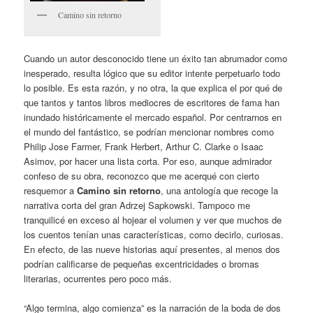
Camino sin retorno
Cuando un autor desconocido tiene un éxito tan abrumador como
inesperado, resulta lógico que su editor intente perpetuarlo todo
lo posible. Es esta razón, y no otra, la que explica el por qué de
que tantos y tantos libros mediocres de escritores de fama han
inundado históricamente el mercado español. Por centrarnos en
el mundo del fantástico, se podrían mencionar nombres como
Philip Jose Farmer, Frank Herbert, Arthur C. Clarke o Isaac
Asimov, por hacer una lista corta. Por eso, aunque admirador
confeso de su obra, reconozco que me acerqué con cierto
resquemor a
Camino sin retorno
, una antología que recoge la
narrativa corta del gran Adrzej Sapkowski. Tampoco me
tranquilicé en exceso al hojear el volumen y ver que muchos de
los cuentos tenían unas características, como decirlo, curiosas.
En efecto, de las nueve historias aquí presentes, al menos dos
podrían calificarse de pequeñas excentricidades o bromas
literarias, ocurrentes pero poco más.
“Algo termina, algo comienza” es la narración de la boda de dos