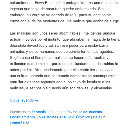
culturalmente. Fawn Bluefield, la protagonista, es una muchacha
ingenua que huye de casa tras quedar embarazada. Sin
embargo, su viaje se ve cortado de raíz, pues su camino se
cruza con el de los sirvientes de una malicia que acaba de surgir.
Las malicias son unos seres abominables, inteligentes aunque
actúan movidos por el instinto, que absorben la magia de la tierra
dejándola devastada y utilizan ese poder para esclavizar a
animales y seres humanos que se convierten en sus agentes.
Según pasa el tiempo las malicias se hacen más fuertes y
extienden sus dominios, por lo que es fundamental destruirlas lo
antes posible. Afortunadamente para ello están los andalagos,
una cultura nómada que ha tomado como misión autoimpuesta
patrullar extensas regiones con el objetivo de localizar a las
malicias, a ser posible cuando aún son débiles, y eliminarlas.
Sigue leyendo
→
Publicado en
Fantasía
|
Etiquetado
El vínculo del cuchillo
,
Encantamiento
,
Louis McMaster Bujold
,
Ómicron
|
Deja un
comentario