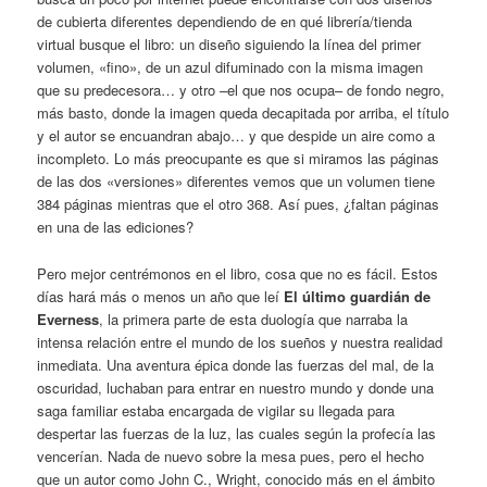
de cubierta diferentes dependiendo de en qué librería/tienda
virtual busque el libro: un diseño siguiendo la línea del primer
volumen, «fino», de un azul difuminado con la misma imagen
que su predecesora… y otro –el que nos ocupa– de fondo negro,
más basto, donde la imagen queda decapitada por arriba, el título
y el autor se encuandran abajo… y que despide un aire como a
incompleto. Lo más preocupante es que si miramos las páginas
de las dos «versiones» diferentes vemos que un volumen tiene
384 páginas mientras que el otro 368. Así pues, ¿faltan páginas
en una de las ediciones?
Pero mejor centrémonos en el libro, cosa que no es fácil. Estos
días hará más o menos un año que leí
El último guardián de
Everness
, la primera parte de esta duología que narraba la
intensa relación entre el mundo de los sueños y nuestra realidad
inmediata. Una aventura épica donde las fuerzas del mal, de la
oscuridad, luchaban para entrar en nuestro mundo y donde una
saga familiar estaba encargada de vigilar su llegada para
despertar las fuerzas de la luz, las cuales según la profecía las
vencerían. Nada de nuevo sobre la mesa pues, pero el hecho
que un autor como John C., Wright, conocido más en el ámbito