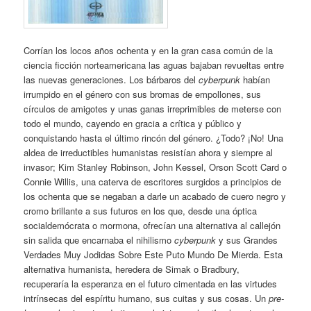
Corrían los locos años ochenta y en la gran casa común de la
ciencia ficción norteamericana las aguas bajaban revueltas entre
las nuevas generaciones. Los bárbaros del
cyberpunk
habían
irrumpido en el género con sus bromas de empollones, sus
círculos de amigotes y unas ganas irreprimibles de meterse con
todo el mundo, cayendo en gracia a crítica y público y
conquistando hasta el último rincón del género. ¿Todo? ¡No! Una
aldea de irreductibles humanistas resistían ahora y siempre al
invasor; Kim Stanley Robinson, John Kessel, Orson Scott Card o
Connie Willis, una caterva de escritores surgidos a principios de
los ochenta que se negaban a darle un acabado de cuero negro y
cromo brillante a sus futuros en los que, desde una óptica
socialdemócrata o mormona, ofrecían una alternativa al callejón
sin salida que encarnaba el nihilismo
cyberpunk
y sus Grandes
Verdades Muy Jodidas Sobre Este Puto Mundo De Mierda. Esta
alternativa humanista, heredera de Simak o Bradbury,
recuperaría la esperanza en el futuro cimentada en las virtudes
intrínsecas del espíritu humano, sus cuitas y sus cosas. Un
pre-