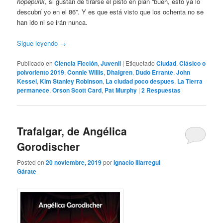
hopepunk
, si gustan de tirarse el pisto en plan “bueh, esto ya lo
descubrí yo en el 86”. Y es que está visto que los ochenta no se
han ido ni se irán nunca.
Sigue leyendo
→
Publicado en
Ciencia Ficción
,
Juvenil
|
Etiquetado
Ciudad
,
Clásico o
polvoriento 2019
,
Connie Willis
,
Dhalgren
,
Dudo Errante
,
John
Kessel
,
Kim Stanley Robinson
,
La ciudad poco despues
,
La Tierra
permanece
,
Orson Scott Card
,
Pat Murphy
|
2
Respuestas
Trafalgar, de Angélica
Gorodischer
Posted on
20 noviembre, 2019
por
Ignacio Illarregui
Gárate