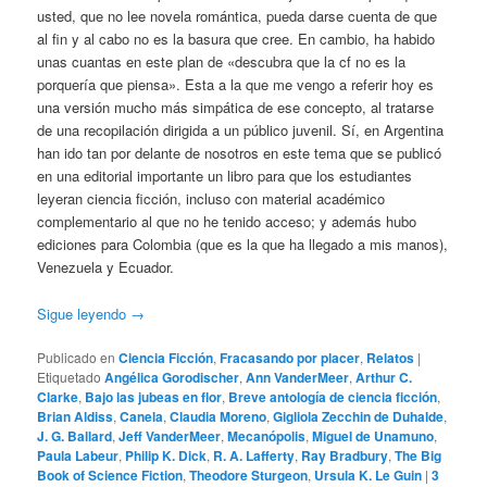
usted, que no lee novela romántica, pueda darse cuenta de que
al fin y al cabo no es la basura que cree. En cambio, ha habido
unas cuantas en este plan de «descubra que la cf no es la
porquería que piensa». Esta a la que me vengo a referir hoy es
una versión mucho más simpática de ese concepto, al tratarse
de una recopilación dirigida a un público juvenil. Sí, en Argentina
han ido tan por delante de nosotros en este tema que se publicó
en una editorial importante un libro para que los estudiantes
leyeran ciencia ficción, incluso con material académico
complementario al que no he tenido acceso; y además hubo
ediciones para Colombia (que es la que ha llegado a mis manos),
Venezuela y Ecuador.
Sigue leyendo
→
Publicado en
Ciencia Ficción
,
Fracasando por placer
,
Relatos
|
Etiquetado
Angélica Gorodischer
,
Ann VanderMeer
,
Arthur C.
Clarke
,
Bajo las jubeas en flor
,
Breve antología de ciencia ficción
,
Brian Aldiss
,
Canela
,
Claudia Moreno
,
Gigliola Zecchin de Duhalde
,
J. G. Ballard
,
Jeff VanderMeer
,
Mecanópolis
,
Miguel de Unamuno
,
Paula Labeur
,
Philip K. Dick
,
R. A. Lafferty
,
Ray Bradbury
,
The Big
Book of Science Fiction
,
Theodore Sturgeon
,
Ursula K. Le Guin
|
3