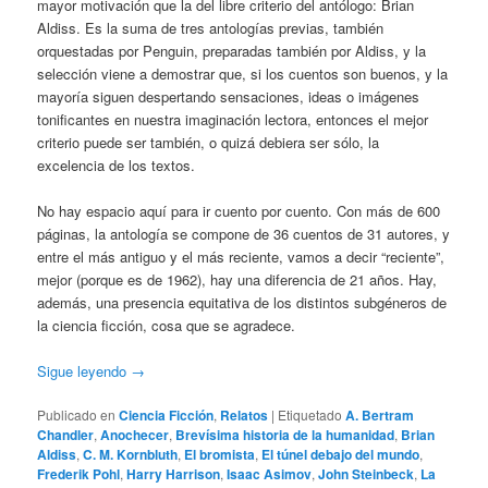
mayor motivación que la del libre criterio del antólogo: Brian
Aldiss. Es la suma de tres antologías previas, también
orquestadas por Penguin, preparadas también por Aldiss, y la
selección viene a demostrar que, si los cuentos son buenos, y la
mayoría siguen despertando sensaciones, ideas o imágenes
tonificantes en nuestra imaginación lectora, entonces el mejor
criterio puede ser también, o quizá debiera ser sólo, la
excelencia de los textos.
No hay espacio aquí para ir cuento por cuento. Con más de 600
páginas, la antología se compone de 36 cuentos de 31 autores, y
entre el más antiguo y el más reciente, vamos a decir “reciente”,
mejor (porque es de 1962), hay una diferencia de 21 años. Hay,
además, una presencia equitativa de los distintos subgéneros de
la ciencia ficción, cosa que se agradece.
Sigue leyendo
→
Publicado en
Ciencia Ficción
,
Relatos
|
Etiquetado
A. Bertram
Chandler
,
Anochecer
,
Brevísima historia de la humanidad
,
Brian
Aldiss
,
C. M. Kornbluth
,
El bromista
,
El túnel debajo del mundo
,
Frederik Pohl
,
Harry Harrison
,
Isaac Asimov
,
John Steinbeck
,
La