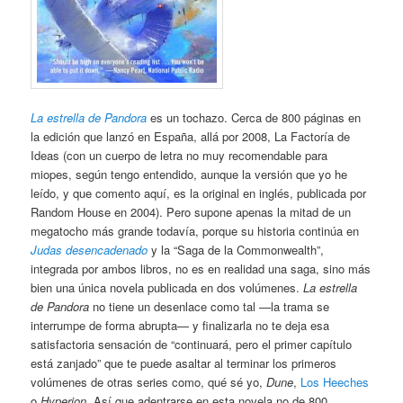
La estrella de Pandora
es un tochazo. Cerca de 800 páginas en
la edición que lanzó en España, allá por 2008, La Factoría de
Ideas (con un cuerpo de letra no muy recomendable para
miopes, según tengo entendido, aunque la versión que yo he
leído, y que comento aquí, es la original en inglés, publicada por
Random House en 2004). Pero supone apenas la mitad de un
megatocho más grande todavía, porque su historia continúa en
Judas desencadenado
y la “Saga de la Commonwealth”,
integrada por ambos libros, no es en realidad una saga, sino más
bien una única novela publicada en dos volúmenes.
La estrella
de Pandora
no tiene un desenlace como tal —la trama se
interrumpe de forma abrupta— y finalizarla no te deja esa
satisfactoria sensación de “continuará, pero el primer capítulo
está zanjado” que te puede asaltar al terminar los primeros
volúmenes de otras series como, qué sé yo,
Dune
,
Los Heeches
o
Hyperion
. Así que adentrarse en esta novela no de 800