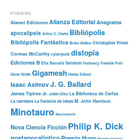
ETIQUETAS
Alianza Editorial
Anagrama
Alamut Ediciones
Bibliópolis
apocalipsis
Arthur C. Clarke
Bibliópolis Fantástica
Christopher Priest
Brian Aldiss
distopía
Cormac McCarthy
cyberpunk
Ediciones B
fandom
Elia Barceló
Fantascy
Frederik Pohl
Gigamesh
Gene Wolfe
Harlan Ellison
J. G. Ballard
Isaac Asimov
James Tiptree Jr.
La Biblioteca de Carfax
Julián Díez
M. John Harrison
La carretera
La Factoría de Ideas
Minotauro
Neuromante
Philip K. Dick
Nova Ciencia Ficción
postapocalíptico
Premio Hugo
Premio Ignotus