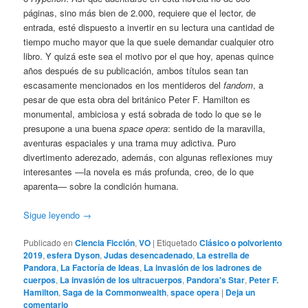
páginas, sino más bien de 2.000, requiere que el lector, de
entrada, esté dispuesto a invertir en su lectura una cantidad de
tiempo mucho mayor que la que suele demandar cualquier otro
libro. Y quizá este sea el motivo por el que hoy, apenas quince
años después de su publicación, ambos títulos sean tan
escasamente mencionados en los mentideros del
fandom
, a
pesar de que esta obra del británico Peter F. Hamilton es
monumental, ambiciosa y está sobrada de todo lo que se le
presupone a una buena
space opera
: sentido de la maravilla,
aventuras espaciales y una trama muy adictiva. Puro
divertimento aderezado, además, con algunas reflexiones muy
interesantes —la novela es más profunda, creo, de lo que
aparenta— sobre la condición humana.
Sigue leyendo
→
Publicado en
Ciencia Ficción
,
VO
|
Etiquetado
Clásico o polvoriento
2019
,
esfera Dyson
,
Judas desencadenado
,
La estrella de
Pandora
,
La Factoría de Ideas
,
La invasión de los ladrones de
cuerpos
,
La invasión de los ultracuerpos
,
Pandora's Star
,
Peter F.
Hamilton
,
Saga de la Commonwealth
,
space opera
|
Deja un
comentario