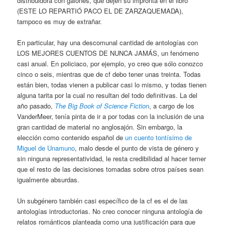
distribuidora con galones, que dejen su impronta en el libro
(ESTE LO REPARTIÓ PACO EL DE ZARZAQUEMADA),
tampoco es muy de extrañar.
En particular, hay una descomunal cantidad de antologías con
LOS MEJORES CUENTOS DE NUNCA JAMÁS, un fenómeno
casi anual. En policiaco, por ejemplo, yo creo que sólo conozco
cinco o seis, mientras que de cf debo tener unas treinta. Todas
están bien, todas vienen a publicar casi lo mismo, y todas tienen
alguna tarita por la cual no resultan del todo definitivas. La del
año pasado,
The Big Book of Science Fiction
, a cargo de los
VanderMeer, tenía pinta de ir a por todas con la inclusión de una
gran cantidad de material no anglosajón. Sin embargo, la
elección como contenido español de
un cuento tontísimo de
Miguel de Unamuno
, malo desde el punto de vista de género y
sin ninguna representatividad, le resta credibilidad al hacer temer
que el resto de las decisiones tomadas sobre otros países sean
igualmente absurdas.
Un subgénero también casi específico de la cf es el de las
antologías introductorias. No creo conocer ninguna antología de
relatos románticos planteada como una justificación para que