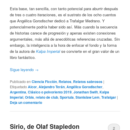
Esta base, tan sencilla, con tanto potencial para aburrir después
de tres o cuatro iteraciones, es el sustrato de los ocho cuentos
que Angélica Gorodischer dedicó a Trafalgar Medrano. Y
potencialmente podría haber sido así. Más cuando la secuencia
de historias carece de progresión y apenas existen conexiones
argumentales, más allá de anecdóticas referencias cruzadas. Sin
embargo, la inteligencia a la hora de enfocar el fondo y la forma
de la autora de
Kalpa Imperial
se convierte en el gran valor de un
libro fantástico.
Sigue leyendo
→
Publicado en
Ciencia Ficción
,
Relatos
,
Relatos sabrosos
|
Etiquetado
Alcor
,
Alejandro Terán
,
Angélica Gorodischer
,
Argentina
,
Clásico o polvoriento 2019
,
Jonathan Swift
,
Kalpa
Imperial
,
Orbis
,
relato de club
,
Sportula
,
Stanislaw Lem
,
Trafalgar
|
Deja un comentario
Sirio, de Olaf Stapledon
2