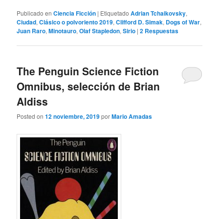
Publicado en
Ciencia Ficción
|
Etiquetado
Adrian Tchaikovsky
,
Ciudad
,
Clásico o polvoriento 2019
,
Clifford D. Simak
,
Dogs of War
,
Juan Raro
,
Minotauro
,
Olaf Stapledon
,
Sirio
|
2
Respuestas
The Penguin Science Fiction
Omnibus, selección de Brian
Aldiss
Posted on
12 noviembre, 2019
por
Mario Amadas