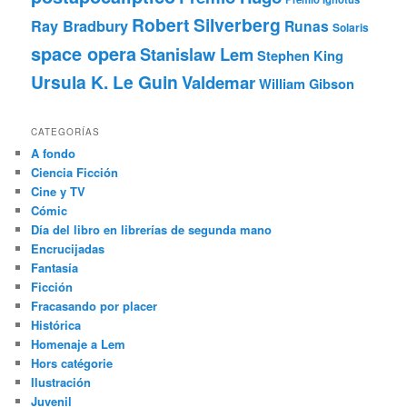
Robert Silverberg
Ray Bradbury
Runas
Solaris
space opera
Stanislaw Lem
Stephen King
Ursula K. Le Guin
Valdemar
William Gibson
CATEGORÍAS
A fondo
Ciencia Ficción
Cine y TV
Cómic
Día del libro en librerías de segunda mano
Encrucijadas
Fantasía
Ficción
Fracasando por placer
Histórica
Homenaje a Lem
Hors catégorie
Ilustración
Juvenil