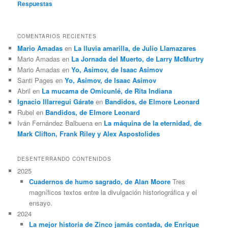
Respuestas
COMENTARIOS RECIENTES
Mario Amadas
en
La lluvia amarilla, de Julio Llamazares
Mario Amadas
en
La Jornada del Muerto, de Larry McMurtry
Mario Amadas
en
Yo, Asimov, de Isaac Asimov
Santi Pages
en
Yo, Asimov, de Isaac Asimov
Abril
en
La mucama de Omicunlé, de Rita Indiana
Ignacio Illarregui Gárate
en
Bandidos, de Elmore Leonard
Rubel
en
Bandidos, de Elmore Leonard
Iván Fernández Balbuena
en
La máquina de la eternidad, de
Mark Clifton, Frank Riley y Alex Aspostolides
DESENTERRANDO CONTENIDOS
2025
Cuadernos de humo sagrado, de Alan Moore
Tres
magníficos textos entre la divulgación historiográfica y el
ensayo.
2024
La mejor historia de Zinco jamás contada, de Enrique