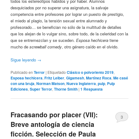
todos los estereotipos habidos y por haber. Alumnos
desquiciados por no superar una asignatura, la salvaje
competencia entre profesores por lograr un puesto de prestigio,
el miedo al plagio, la tensión sexual entre alumnado y
profesorado… se benefician no sólo de la multitud de detalles
que los alejan de lo vulgar sino, sobre todo, de la celeridad con la
que se entremezclan y se suceden.
Esposa hechicera
tiene
mucho de
screwball comedy
, otro género caído en el olvido.
Sigue leyendo
→
Publicado en
Terror
|
Etiquetado
Clásico o polvoriento 2019
,
Esposa hechicera
,
Fritz Leiber
,
Gigamesh
,
Martínez Roca
,
Me casé
con una bruja
,
Norman Matson
,
Nueva Inglaterra
,
pulp
,
Pulp
Ediciones
,
Super Terror
,
Thorne Smith
|
1
Respuesta
Fracasando por placer (VII):
3
Breve antología de ciencia
ficción. Selección de Paula