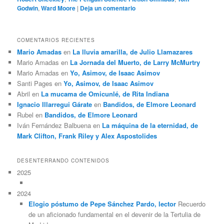
Godwin
,
Ward Moore
|
Deja un comentario
COMENTARIOS RECIENTES
Mario Amadas
en
La lluvia amarilla, de Julio Llamazares
Mario Amadas
en
La Jornada del Muerto, de Larry McMurtry
Mario Amadas
en
Yo, Asimov, de Isaac Asimov
Santi Pages
en
Yo, Asimov, de Isaac Asimov
Abril
en
La mucama de Omicunlé, de Rita Indiana
Ignacio Illarregui Gárate
en
Bandidos, de Elmore Leonard
Rubel
en
Bandidos, de Elmore Leonard
Iván Fernández Balbuena
en
La máquina de la eternidad, de
Mark Clifton, Frank Riley y Alex Aspostolides
DESENTERRANDO CONTENIDOS
2025
2024
Elogio póstumo de Pepe Sánchez Pardo, lector
Recuerdo
de un aficionado fundamental en el devenir de la Tertulia de