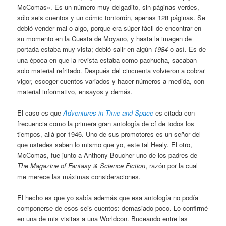
McComas». Es un número muy delgadito, sin páginas verdes,
sólo seis cuentos y un cómic tontorrón, apenas 128 páginas. Se
debió vender mal o algo, porque era súper fácil de encontrar en
su momento en la Cuesta de Moyano, y hasta la imagen de
portada estaba muy vista; debió salir en algún
1984
o así. Es de
una época en que la revista estaba como pachucha, sacaban
solo material refritado. Después del cincuenta volvieron a cobrar
vigor, escoger cuentos variados y hacer números a medida, con
material informativo, ensayos y demás.
El caso es que
Adventures in Time and Space
es citada con
frecuencia como la primera gran antología de cf de todos los
tiempos, allá por 1946. Uno de sus promotores es un señor del
que ustedes saben lo mismo que yo, este tal Healy. El otro,
McComas, fue junto a Anthony Boucher uno de los padres de
The Magazine of Fantasy & Science Fiction
, razón por la cual
me merece las máximas consideraciones.
El hecho es que yo sabía además que esa antología no podía
componerse de esos seis cuentos: demasiado poco. Lo confirmé
en una de mis visitas a una Worldcon. Buceando entre las