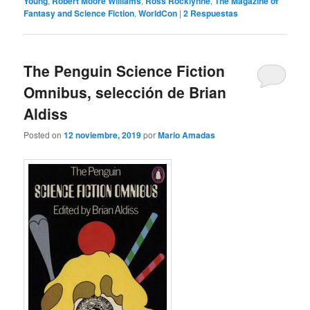
Young
,
Robert Moore Williams
,
Ross Rocklynne
,
The Magazine of
Fantasy and Science Fiction
,
WorldCon
|
2
Respuestas
The Penguin Science Fiction
Omnibus, selección de Brian
Aldiss
Posted on
12 noviembre, 2019
por
Mario Amadas