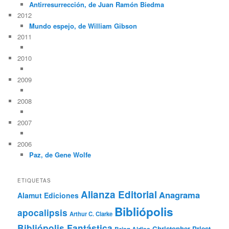
Antirresurrección, de Juan Ramón Biedma
2012
Mundo espejo, de William Gibson
2011
2010
2009
2008
2007
2006
Paz, de Gene Wolfe
ETIQUETAS
Alianza Editorial
Anagrama
Alamut Ediciones
Bibliópolis
apocalipsis
Arthur C. Clarke
Bibliópolis Fantástica
Christopher Priest
Brian Aldiss