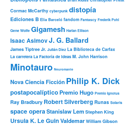
distopía
Cormac McCarthy
cyberpunk
Ediciones B
fandom
Elia Barceló
Fantascy
Frederik Pohl
Gigamesh
Gene Wolfe
Harlan Ellison
J. G. Ballard
Isaac Asimov
James Tiptree Jr.
La Biblioteca de Carfax
Julián Díez
M. John Harrison
La carretera
La Factoría de Ideas
Minotauro
Neuromante
Philip K. Dick
Nova Ciencia Ficción
postapocalíptico
Premio Hugo
Premio Ignotus
Robert Silverberg
Ray Bradbury
Runas
Solaris
space opera
Stanislaw Lem
Stephen King
Ursula K. Le Guin
Valdemar
William Gibson