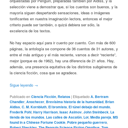
orquestadas por Penguin, preparadas también por Aldiss, y la
selección viene a demostrar que, si los cuentos son buenos, y la
mayoría siguen despertando sensaciones, ideas o imágenes
tonificantes en nuestra imaginación lectora, entonces el mejor
criterio puede ser también, o quizá debiera ser sólo, la
excelencia de los textos.
No hay espacio aquí para ir cuento por cuento. Con más de 600
páginas, la antología se compone de 36 cuentos de 31 autores, y
entre el más antiguo y el más reciente, vamos a decir “reciente”,
mejor (porque es de 1962), hay una diferencia de 21 años. Hay,
además, una presencia equitativa de los distintos subgéneros de
la ciencia ficción, cosa que se agradece.
Sigue leyendo
→
Publicado en
Ciencia Ficción
,
Relatos
|
Etiquetado
A. Bertram
Chandler
,
Anochecer
,
Brevísima historia de la humanidad
,
Brian
Aldiss
,
C. M. Kornbluth
,
El bromista
,
El túnel debajo del mundo
,
Frederik Pohl
,
Harry Harrison
,
Isaac Asimov
,
John Steinbeck
,
La
tienda de los mundos
,
Las calles de Ascalón
,
Lot
,
Media pareja
,
MS
found in a Chinese Fortune Cookie
,
Pobre pequeño guerrero
,
Robert Sheckley
,
The Penguin Science Fiction Omnibus
,
Tom