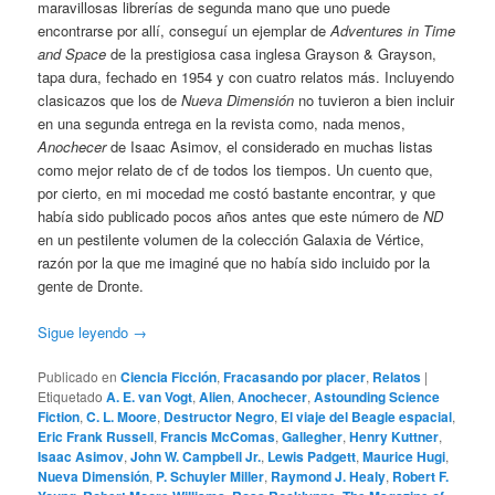
maravillosas librerías de segunda mano que uno puede
encontrarse por allí, conseguí un ejemplar de
Adventures in Time
and Space
de la prestigiosa casa inglesa Grayson & Grayson,
tapa dura, fechado en 1954 y con cuatro relatos más. Incluyendo
clasicazos que los de
Nueva Dimensión
no tuvieron a bien incluir
en una segunda entrega en la revista como, nada menos,
Anochecer
de Isaac Asimov, el considerado en muchas listas
como mejor relato de cf de todos los tiempos. Un cuento que,
por cierto, en mi mocedad me costó bastante encontrar, y que
había sido publicado pocos años antes que este número de
ND
en un pestilente volumen de la colección Galaxia de Vértice,
razón por la que me imaginé que no había sido incluido por la
gente de Dronte.
Sigue leyendo
→
Publicado en
Ciencia Ficción
,
Fracasando por placer
,
Relatos
|
Etiquetado
A. E. van Vogt
,
Alien
,
Anochecer
,
Astounding Science
Fiction
,
C. L. Moore
,
Destructor Negro
,
El viaje del Beagle espacial
,
Eric Frank Russell
,
Francis McComas
,
Gallegher
,
Henry Kuttner
,
Isaac Asimov
,
John W. Campbell Jr.
,
Lewis Padgett
,
Maurice Hugi
,
Nueva Dimensión
,
P. Schuyler Miller
,
Raymond J. Healy
,
Robert F.