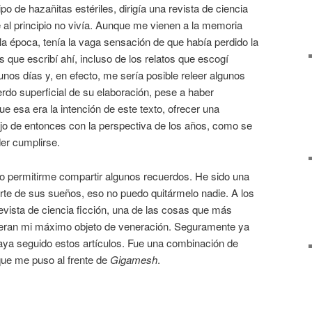
o de hazañitas estériles, dirigía una revista de ciencia
e al principio no vivía. Aunque me vienen a la memoria
a época, tenía la vaga sensación de que había perdido la
que escribí ahí, incluso de los relatos que escogí
unos días y, en efecto, me sería posible releer algunos
do superficial de su elaboración, pese a haber
 esa era la intención de este texto, ofrecer una
ajo de entonces con la perspectiva de los años, como se
er cumplirse.
do permitirme compartir algunos recuerdos. He sido una
te de sus sueños, eso no puedo quitármelo nadie. A los
evista de ciencia ficción, una de las cosas que más
eran mi máximo objeto de veneración. Seguramente ya
aya seguido estos artículos. Fue una combinación de
que me puso al frente de
Gigamesh
.