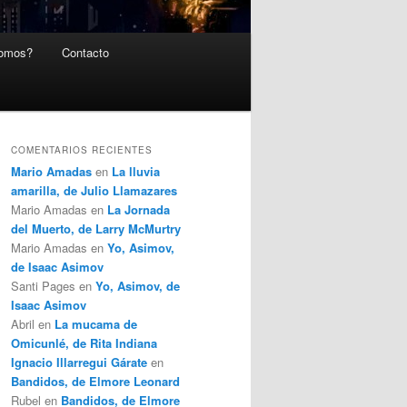
somos?
Contacto
COMENTARIOS RECIENTES
Mario Amadas
en
La lluvia
amarilla, de Julio Llamazares
Mario Amadas
en
La Jornada
del Muerto, de Larry McMurtry
Mario Amadas
en
Yo, Asimov,
de Isaac Asimov
Santi Pages
en
Yo, Asimov, de
Isaac Asimov
Abril
en
La mucama de
Omicunlé, de Rita Indiana
Ignacio Illarregui Gárate
en
Bandidos, de Elmore Leonard
Rubel
en
Bandidos, de Elmore