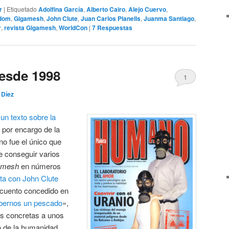
r
|
Etiquetado
Adolfina García
,
Alberto Cairo
,
Alejo Cuervo
,
dom
,
Gigamesh
,
John Clute
,
Juan Carlos Planells
,
Juanma Santiago
,
r
,
revista Gigamesh
,
WorldCon
|
7
Respuestas
desde 1998
1
 Díez
un texto sobre la
por encargo de la
 no fue el único que
e conseguir varios
amesh
en números
sta con John Clute
 cuento concedido en
bernos un pescado
»,
as concretas a unos
o de la humanidad.