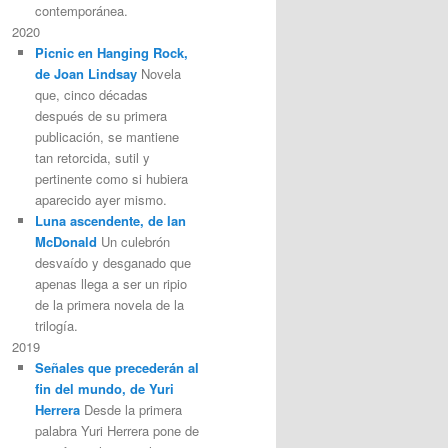
contemporánea.
2020
Picnic en Hanging Rock,
de Joan Lindsay
Novela
que, cinco décadas
después de su primera
publicación, se mantiene
tan retorcida, sutil y
pertinente como si hubiera
aparecido ayer mismo.
Luna ascendente, de Ian
McDonald
Un culebrón
desvaído y desganado que
apenas llega a ser un ripio
de la primera novela de la
trilogía.
2019
Señales que precederán al
fin del mundo, de Yuri
Herrera
Desde la primera
palabra Yuri Herrera pone de