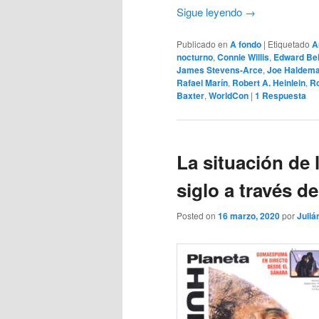
Sigue leyendo
→
Publicado en
A fondo
|
Etiquetado
A
nocturno
,
Connie Willis
,
Edward Be
James Stevens-Arce
,
Joe Haldem
Rafael Marín
,
Robert A. Heinlein
,
Ro
Baxter
,
WorldCon
|
1
Respuesta
La situación de l
siglo a través 
Posted on
16 marzo, 2020
por
Juliá