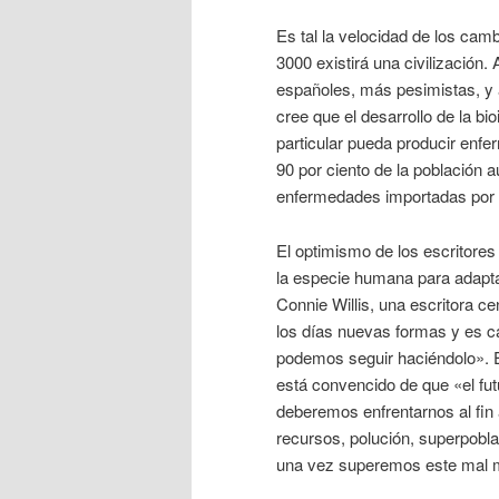
Es tal la velocidad de los camb
3000 existirá una civilización.
españoles, más pesimistas, y 
cree que el desarrollo de la bi
particular pueda producir enfe
90 por ciento de la población
enfermedades importadas por 
El optimismo de los escritores
la especie humana para adaptar
Connie Willis, una escritora c
los días nuevas formas y es c
podemos seguir haciéndolo». El
está convencido de que «el fut
deberemos enfrentarnos al fin
recursos, polución, superpobl
una vez superemos este mal