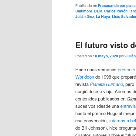
Publicado en
Fracasando por place
Baltimore
,
BEM
,
Carlos Pavón
,
fan
Julián Díez
,
La Haya
,
Lluís Salvado
El futuro visto 
Posted on
18 mayo, 2020
por
Julián
Hace unas semanas
presenté 
Worldcon
de 1998 que preparé 
revista
Planeta Humano
, pero
surgió de ese viaje. Además d
contenidos publicados en
Gig
sucesivos (desde una
entrevi
hasta el premio Hugo al mejor
esa convención, «
Vamos a be
de Bill Johnson), hice pregunt
cuantos autores sobre el futur