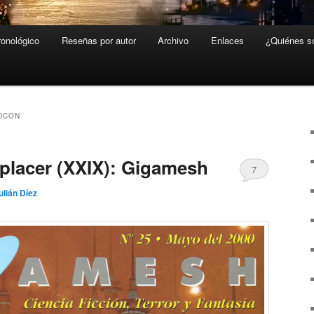
ronológico
Reseñas por autor
Archivo
Enlaces
¿Quiénes 
DCON
placer (XXIX): Gigamesh
7
ulián Díez