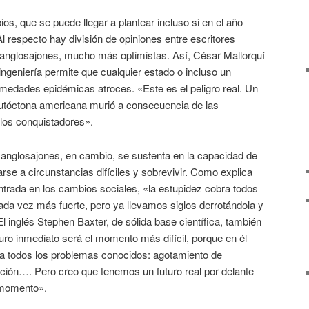
ios, que se puede llegar a plantear incluso si en el año
 Al respecto hay división de opiniones entre escritores
anglosajones, mucho más optimistas. Así, César Mallorquí
oingeniería permite que cualquier estado o incluso un
rmedades epidémicas atroces. «Este es el peligro real. Un
 autóctona americana murió a consecuencia de las
los conquistadores».
 anglosajones, en cambio, se sustenta en la capacidad de
se a circunstancias difíciles y sobrevivir. Como explica
entrada en los cambios sociales, «la estupidez cobra todos
ada vez más fuerte, pero ya llevamos siglos derrotándola y
 inglés Stephen Baxter, de sólida base científica, también
uro inmediato será el momento más difícil, porque en él
 a todos los problemas conocidos: agotamiento de
ación…. Pero creo que tenemos un futuro real por delante
 momento».