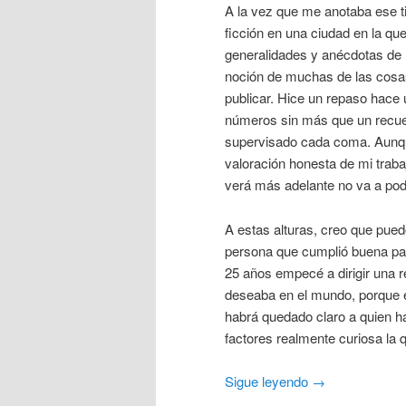
A la vez que me anotaba ese tip
ficción en una ciudad en la qu
generalidades y anécdotas de l
noción de muchas de las cosas 
publicar. Hice un repaso hace 
números sin más que un recuer
supervisado cada coma. Aunque
valoración honesta de mi trab
verá más adelante no va a pod
A estas alturas, creo que pue
persona que cumplió buena par
25 años empecé a dirigir una r
deseaba en el mundo, porque 
habrá quedado claro a quien h
factores realmente curiosa la 
Sigue leyendo
→