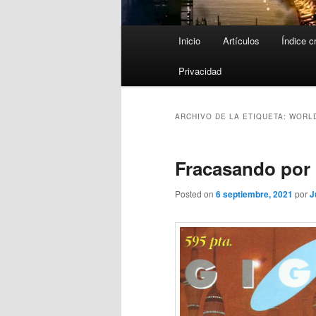
Menú
Inicio
Artículos
Índice c
principal
Privacidad
ARCHIVO DE LA ETIQUETA:
WORL
Fracasando por 
Posted on
6 septiembre, 2021
por
J