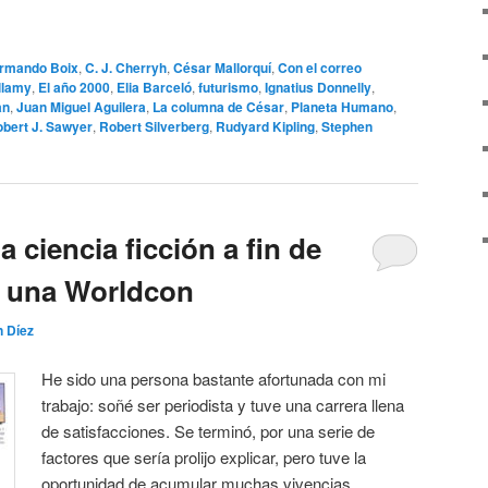
rmando Boix
,
C. J. Cherryh
,
César Mallorquí
,
Con el correo
llamy
,
El año 2000
,
Elia Barceló
,
futurismo
,
Ignatius Donnelly
,
an
,
Juan Miguel Aguilera
,
La columna de César
,
Planeta Humano
,
bert J. Sawyer
,
Robert Silverberg
,
Rudyard Kipling
,
Stephen
a ciencia ficción a fin de
de una Worldcon
n Díez
He sido una persona bastante afortunada con mi
trabajo: soñé ser periodista y tuve una carrera llena
de satisfacciones. Se terminó, por una serie de
factores que sería prolijo explicar, pero tuve la
oportunidad de acumular muchas vivencias