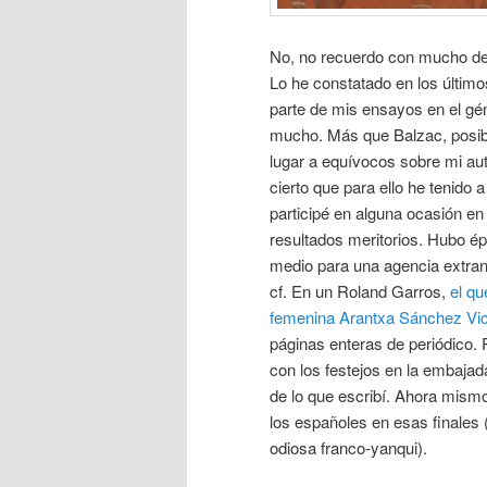
No, no recuerdo con mucho det
Lo he constatado en los último
parte de mis ensayos en el gén
mucho. Más que Balzac, posi
lugar a equívocos sobre mi aut
cierto que para ello he tenido
participé en alguna ocasión e
resultados meritorios. Hubo ép
medio para una agencia extranj
cf. En un Roland Garros,
el qu
femenina Arantxa Sánchez Vica
páginas enteras de periódico. 
con los festejos en la embaja
de lo que escribí. Ahora mismo
los españoles en esas finales 
odiosa franco-yanqui).