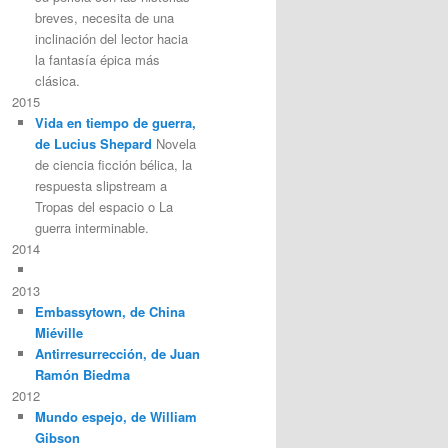
breves, necesita de una
inclinación del lector hacia
la fantasía épica más
clásica.
2015
Vida en tiempo de guerra,
de Lucius Shepard
Novela
de ciencia ficción bélica, la
respuesta slipstream a
Tropas del espacio o La
guerra interminable.
2014
2013
Embassytown, de China
Miéville
Antirresurrección, de Juan
Ramón Biedma
2012
Mundo espejo, de William
Gibson