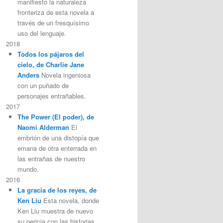
manifiesto la naturaleza
fronteriza de esta novela a
través de un fresquísimo
uso del lenguaje.
2018
Todos los pájaros del
cielo, de Charlie Jane
Anders
Novela ingeniosa
con un puñado de
personajes entrañables.
2017
The Power (El poder), de
Naomi Alderman
El
embrión de una distopía que
emana de otra enterrada en
las entrañas de nuestro
mundo.
2016
La gracia de los reyes, de
Ken Liu
Esta novela, donde
Ken Liu muestra de nuevo
su pericia con las historias