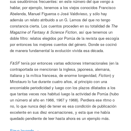
sus seudónimos frecuentes: en este número del que vengo a
hablar, por ejemplo, tenemos a los viejos conocidos Francisco
Abelenda, Manuel Figueroa o José Valdivieso, y sólo hay
además un relato atribuido a un G. Lemos del que no tengo
constancia cierta. Los cuentos proceden en su totalidad de
The
Magazine of Fantasy & Science Fiction
, así que tenemos un
doble filtro: relatos elegidos por Porrúa de la revista que escogía
por entonces los mejores cuentos del género. Donde se cocinó
de manera fundamental la evolución vivida esa década.
F&SF
tenía por entonces varias ediciones internacionales (en la
contraportada se mencionan la inglesa, japonesa, alemana,
italiana y la mítica francesa, de enorme longevidad,
Fiction
) y
Minotauro lo fue durante cuatro años, al principio con una
encomiable periodicidad y luego con los plazos dilatados a los
que tantas veces nos habituó luego la actividad de Porrúa (hubo
un número al año en 1966, 1967 y 1968). Perdiera ese ritmo o
no, lo que nunca dejó de tener es esa condición de publicación
excelente en sus diez encarnaciones, y esta que me había
quedado pendiente de leer hasta ahora es un ejemplo más.
Sigue leyendo
→