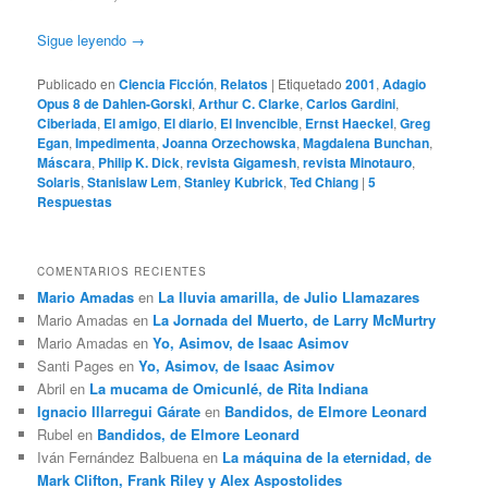
Sigue leyendo
→
Publicado en
Ciencia Ficción
,
Relatos
|
Etiquetado
2001
,
Adagio
Opus 8 de Dahlen-Gorski
,
Arthur C. Clarke
,
Carlos Gardini
,
Ciberiada
,
El amigo
,
El diario
,
El Invencible
,
Ernst Haeckel
,
Greg
Egan
,
Impedimenta
,
Joanna Orzechowska
,
Magdalena Bunchan
,
Máscara
,
Philip K. Dick
,
revista Gigamesh
,
revista Minotauro
,
Solaris
,
Stanislaw Lem
,
Stanley Kubrick
,
Ted Chiang
|
5
Respuestas
COMENTARIOS RECIENTES
Mario Amadas
en
La lluvia amarilla, de Julio Llamazares
Mario Amadas
en
La Jornada del Muerto, de Larry McMurtry
Mario Amadas
en
Yo, Asimov, de Isaac Asimov
Santi Pages
en
Yo, Asimov, de Isaac Asimov
Abril
en
La mucama de Omicunlé, de Rita Indiana
Ignacio Illarregui Gárate
en
Bandidos, de Elmore Leonard
Rubel
en
Bandidos, de Elmore Leonard
Iván Fernández Balbuena
en
La máquina de la eternidad, de
Mark Clifton, Frank Riley y Alex Aspostolides