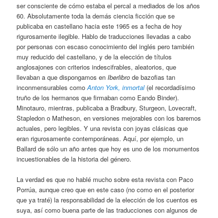
ser consciente de cómo estaba el percal a mediados de los años
60. Absolutamente toda la demás ciencia ficción que se
publicaba en castellano hacia este 1965 es a fecha de hoy
rigurosamente ilegible. Hablo de traducciones llevadas a cabo
por personas con escaso conocimiento del inglés pero también
muy reducido del castellano, y de la elección de títulos
anglosajones con criterios indescifrables, aleatorios, que
llevaban a que dispongamos en
Iberlibro
de bazofias tan
inconmensurables como
Anton York, inmortal
(el recordadísimo
truño de los hermanos que firmaban como Eando Binder).
Minotauro, mientras, publicaba a Bradbury, Sturgeon, Lovecraft,
Stapledon o Matheson, en versiones mejorables con los baremos
actuales, pero legibles. Y una revista con joyas clásicas que
eran rigurosamente contemporáneas. Aquí, por ejemplo, un
Ballard de sólo un año antes que hoy es uno de los monumentos
incuestionables de la historia del género.
La verdad es que no hablé mucho sobre esta revista con Paco
Porrúa, aunque creo que en este caso (no como en el posterior
que ya traté) la responsabilidad de la elección de los cuentos es
suya, así como buena parte de las traducciones con algunos de