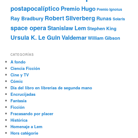
postapocalíptico
Premio Hugo
Premio Ignotus
Robert Silverberg
Ray Bradbury
Runas
Solaris
space opera
Stanislaw Lem
Stephen King
Ursula K. Le Guin
Valdemar
William Gibson
CATEGORÍAS
A fondo
Ciencia Ficción
Cine y TV
Cómic
Día del libro en librerías de segunda mano
Encrucijadas
Fantasía
Ficción
Fracasando por placer
Histórica
Homenaje a Lem
Hors catégorie