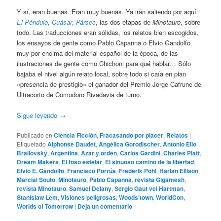
Y sí, eran buenas. Eran muy buenas. Ya irán saliendo por aquí:
El Péndulo
,
Cuásar
,
Pársec
, las dos etapas de
Minotauro
, sobre
todo. Las traducciones eran sólidas, los relatos bien escogidos,
los ensayos de gente como Pablo Capanna o Elvio Gandolfo
muy por encima del material español de la época, de las
ilustraciones de gente como Chichoni para qué hablar… Sólo
bajaba el nivel algún relato local, sobre todo si caía en plan
«presencia de prestigio» el ganador del Premio Jorge Cafrune de
Ultracorto de Comodoro Rivadavia de turno.
Sigue leyendo
→
Publicado en
Ciencia Ficción
,
Fracasando por placer
,
Relatos
|
Etiquetado
Alphonse Daudet
,
Angélica Gorodischer
,
Antonio Elio
Brailovsky
,
Argentina
,
Azar y orden
,
Carlos Gardini
,
Charles Platt
,
Dream Makers
,
El foso estelar
,
El sinuoso camino de la libertad
,
Elvio E. Gandolfo
,
Francisco Porrúa
,
Frederik Pohl
,
Harlan Ellison
,
Marcial Souto
,
Minotauro
,
Pablo Capanna
,
revista Gigamesh
,
revista Minotauro
,
Samuel Delany
,
Sergio Gaut vel Hartman
,
Stanislaw Lem
,
Visiones peligrosas
,
Woods’town
,
WorldCon
,
Worlds of Tomorrow
|
Deja un comentario