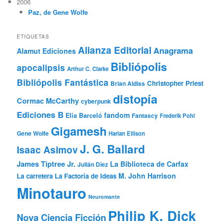
2006
Paz, de Gene Wolfe
ETIQUETAS
Alianza Editorial
Anagrama
Alamut Ediciones
Bibliópolis
apocalipsis
Arthur C. Clarke
Bibliópolis Fantástica
Christopher Priest
Brian Aldiss
distopía
Cormac McCarthy
cyberpunk
Ediciones B
fandom
Elia Barceló
Fantascy
Frederik Pohl
Gigamesh
Gene Wolfe
Harlan Ellison
J. G. Ballard
Isaac Asimov
James Tiptree Jr.
La Biblioteca de Carfax
Julián Díez
M. John Harrison
La carretera
La Factoría de Ideas
Minotauro
Neuromante
Philip K. Dick
Nova Ciencia Ficción