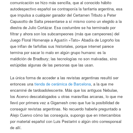
comunicación se hizo más sencilla, que al conocido hábito
autodespectivo español se contraponía la fanfarria argentina, esa
que impulsa a cualquier ganador del Certamen Tributo a Peter
Capusotto de Salta presentarse a sí mismo como un elegido a la
diestra de Julio Cortázar. Esa costumbre se ha terminado por
filtrar y ahora son los subcampeones (más que campeones) del
Juego Floral Homenaje a Agustín «Tato» Abadía de Logroño los
que inflan de farfollas sus historiales, porque internet parece
termina por sacar lo malo en algún grupo humano: es la
maldición de Bradbury; las tecnologías no son malvadas, sino
estúpidas algunas de las personas que las usan.
La única forma de acceder a las revistas argentinas resultó ser
entonces una
tienda de cerámica de Barcelona
, a la que me
encaminé de tardoadolescente. Más que los antiguos Nebulae,
los Acervo descatalogados u otras maravillas arcanas, lo que me
llevó por primera vez a Gigamesh creo que fue la posibilidad de
conseguir revistas argentinas. No recuerdo haberle preguntado a
Alejo Cuervo cómo las conseguía, supongo que en intercambios
por material español con Luis Pestarini o algún otro corresponsal
de allí.