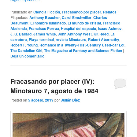
Publicado en
Ciencia Ficción
,
Fracasando por placer
,
Relatos
|
Etiquetado
Anthony Boucher
,
Carol Emshwiller
,
Charles
Beaumont
,
El hombre iluminado
,
El mundo de cristal
,
Francisco
Abelenda
,
Francisco Porrúa
,
Hospital del espacio
,
Isaac Asimov
,
J. G. Ballard
,
James White
,
John Anthony West
,
Kit Reed
,
La
carretera
,
Playa terminal
,
revista Minotauro
,
Robert Abernathy
,
Robert F. Young
,
Romance in a Twenty-First-Century Used-car Lot
,
The Dandelion Girl
,
The Magazine of Fantasy and Science Fiction
|
Deja un comentario
Fracasando por placer (IV):
Minotauro 7, agosto de 1984
Posted on
5 agosto, 2019
por
Julián Díez