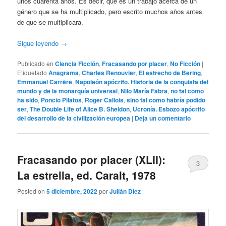
unos cuarenta años. Es decir, que es un trabajo acerca de un
género que se ha multiplicado, pero escrito muchos años antes
de que se multiplicara.
Sigue leyendo
→
Publicado en
Ciencia Ficción
,
Fracasando por placer
,
No Ficción
|
Etiquetado
Anagrama
,
Charles Renouvier
,
El estrecho de Bering
,
Emmanuel Carrère
,
Napoleón apócrifo. Historia de la conquista del
mundo y de la monarquía universal
,
Nilo María Fabra
,
no tal como
ha sido
,
Poncio Pilatos
,
Roger Callois
,
sino tal como habría podido
ser
,
The Double Life of Alice B. Sheldon
,
Ucronía. Esbozo apócrifo
del desarrollo de la civilización europea
|
Deja un comentario
Fracasando por placer (XLII):
3
La estrella, ed. Caralt, 1978
Posted on
5 diciembre, 2022
por
Julián Díez