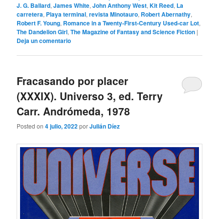
J. G. Ballard
,
James White
,
John Anthony West
,
Kit Reed
,
La
carretera
,
Playa terminal
,
revista Minotauro
,
Robert Abernathy
,
Robert F. Young
,
Romance in a Twenty-First-Century Used-car Lot
,
The Dandelion Girl
,
The Magazine of Fantasy and Science Fiction
|
Deja un comentario
Fracasando por placer
(XXXIX). Universo 3, ed. Terry
Carr. Andrómeda, 1978
Posted on
4 julio, 2022
por
Julián Díez