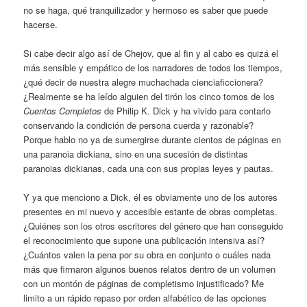
no se haga, qué tranquilizador y hermoso es saber que puede
hacerse.
Si cabe decir algo así de Chejov, que al fin y al cabo es quizá el
más sensible y empático de los narradores de todos los tiempos,
¿qué decir de nuestra alegre muchachada cienciaficcionera?
¿Realmente se ha leído alguien del tirón los cinco tomos de los
Cuentos Completos
de Philip K. Dick y ha vivido para contarlo
conservando la condición de persona cuerda y razonable?
Porque hablo no ya de sumergirse durante cientos de páginas en
una paranoia dickiana, sino en una sucesión de distintas
paranoias dickianas, cada una con sus propias leyes y pautas.
Y ya que menciono a Dick, él es obviamente uno de los autores
presentes en mi nuevo y accesible estante de obras completas.
¿Quiénes son los otros escritores del género que han conseguido
el reconocimiento que supone una publicación intensiva así?
¿Cuántos valen la pena por su obra en conjunto o cuáles nada
más que firmaron algunos buenos relatos dentro de un volumen
con un montón de páginas de completismo injustificado? Me
limito a un rápido repaso por orden alfabético de las opciones