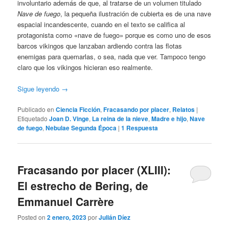
involuntario además de que, al tratarse de un volumen titulado
Nave de fuego
, la pequeña ilustración de cubierta es de una nave
espacial incandescente, cuando en el texto se califica al
protagonista como «nave de fuego» porque es como uno de esos
barcos vikingos que lanzaban ardiendo contra las flotas
enemigas para quemarlas, o sea, nada que ver. Tampoco tengo
claro que los vikingos hicieran eso realmente.
Sigue leyendo
→
Publicado en
Ciencia Ficción
,
Fracasando por placer
,
Relatos
|
Etiquetado
Joan D. Vinge
,
La reina de la nieve
,
Madre e hijo
,
Nave
de fuego
,
Nebulae Segunda Época
|
1
Respuesta
Fracasando por placer (XLIII):
El estrecho de Bering, de
Emmanuel Carrère
Posted on
2 enero, 2023
por
Julián Díez