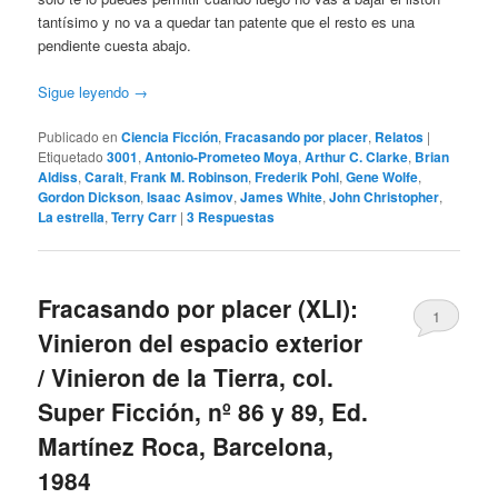
tantísimo y no va a quedar tan patente que el resto es una
pendiente cuesta abajo.
Sigue leyendo
→
Publicado en
Ciencia Ficción
,
Fracasando por placer
,
Relatos
|
Etiquetado
3001
,
Antonio-Prometeo Moya
,
Arthur C. Clarke
,
Brian
Aldiss
,
Caralt
,
Frank M. Robinson
,
Frederik Pohl
,
Gene Wolfe
,
Gordon Dickson
,
Isaac Asimov
,
James White
,
John Christopher
,
La estrella
,
Terry Carr
|
3
Respuestas
Fracasando por placer (XLI):
1
Vinieron del espacio exterior
/ Vinieron de la Tierra, col.
Super Ficción, nº 86 y 89, Ed.
Martínez Roca, Barcelona,
1984