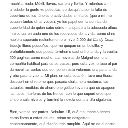
mochila, nada. Móvil, llaves, cartera y librito. Y mientras a mi
alrededor la gente ve películas, se desquicia por la falta de
cobertura de los túneles o actividades similares (que a mí me
ocupan tantas otras veces), yo leo papel con la sonrisa de
superioridad de quien sabe cómo manejarse a la adecuada altura
intelectual en cada uno de los recovecos de la vida, como si no
hubiera superado recientemente el nivel 2.000 del
Candy Crush
.
Escojo libros pequeños, que me quepan en un bolsillo, y
preferiblemente que pueda terminar o casi entre la ida y la vuelta:
200 páginas como mucho. Las novelas de Maigret son una
compañía habitual para estos casos, pero esta vez le tocó al par
de novelitas cortas que componen este volumen: una para la ida
y otra para la vuelta. Mi plan, en esta ocasión, tuvo una fisura:
descubrí en el retorno que, pasada cierta hora nocturna, las
actuales medidas de ahorro energético llevan a que se apaguen
las luces interiores de los trenes, con lo que superé creo que
cinco o seis niveles y terminé la novela corta al día siguiente.
Bien, vamos por partes. Nebulae. Uf, qué mal manejo tienen
estos libros a estas alturas, cómo se desgastan
espantosamente, qué diseño más ramplón. Aquí se da el chiste