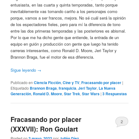
entusiasta, en las cuarta y quinta temporadas, tanto porque
inevitablemente vas tomando cariño a los personajes como
porque, vamos a ser francos, mejora. No sé cuál será la opinión
de los espectadores fieles, pero para mí la diferencia de tono
entre las dos primeras temporadas y las posteriores es abismal.
Por lo que me ha dicho gente que entiende, la entrada de un
equipo en guión y producción con gente que luego ha tenido
carreras interesantes, como Ronald D. Moore, Jeri Taylor y
Brannon Braga, fue el motor de esa diferencia.
Sigue leyendo
→
Publicado en
Ciencia Ficción
,
Cine y TV
,
Fracasando por placer
|
Etiquetado
Brannon Braga
,
franquicia
,
Jeri Taylor
,
La Nueva
Generación
,
Ronald D. Moore
,
Star Trek
,
Star Wars
|
3
Respuestas
Fracasando por placer
2
(XXXVII): Ron Goulart
Posted on
2 mayo, 2022
por
Julián Díez