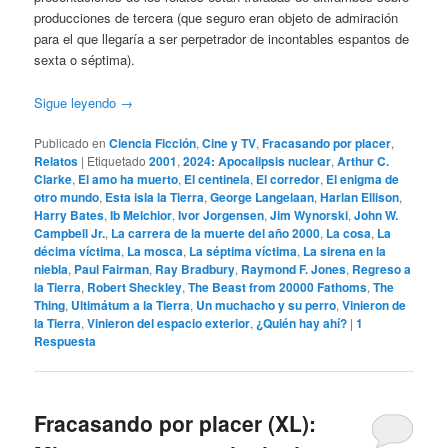
producciones de tercera (que seguro eran objeto de admiración
para el que llegaría a ser perpetrador de incontables espantos de
sexta o séptima).
Sigue leyendo
→
Publicado en
Ciencia Ficción
,
Cine y TV
,
Fracasando por placer
,
Relatos
|
Etiquetado
2001
,
2024: Apocalipsis nuclear
,
Arthur C.
Clarke
,
El amo ha muerto
,
El centinela
,
El corredor
,
El enigma de
otro mundo
,
Esta isla la Tierra
,
George Langelaan
,
Harlan Ellison
,
Harry Bates
,
Ib Melchior
,
Ivor Jorgensen
,
Jim Wynorski
,
John W.
Campbell Jr.
,
La carrera de la muerte del año 2000
,
La cosa
,
La
décima víctima
,
La mosca
,
La séptima víctima
,
La sirena en la
niebla
,
Paul Fairman
,
Ray Bradbury
,
Raymond F. Jones
,
Regreso a
la Tierra
,
Robert Sheckley
,
The Beast from 20000 Fathoms
,
The
Thing
,
Ultimátum a la Tierra
,
Un muchacho y su perro
,
Vinieron de
la Tierra
,
Vinieron del espacio exterior
,
¿Quién hay ahí?
|
1
Respuesta
Fracasando por placer (XL):