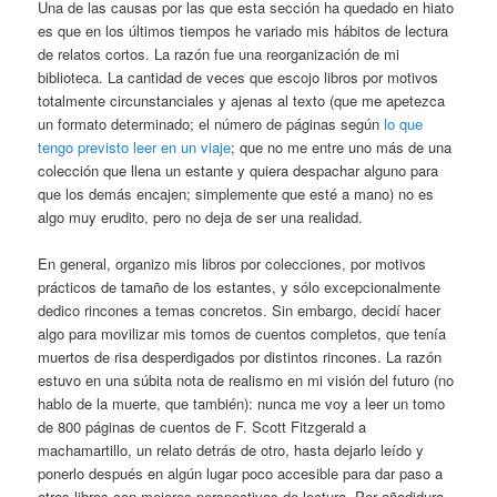
Una de las causas por las que esta sección ha quedado en hiato
es que en los últimos tiempos he variado mis hábitos de lectura
de relatos cortos. La razón fue una reorganización de mi
biblioteca. La cantidad de veces que escojo libros por motivos
totalmente circunstanciales y ajenas al texto (que me apetezca
un formato determinado; el número de páginas según
lo que
tengo previsto leer en un viaje
; que no me entre uno más de una
colección que llena un estante y quiera despachar alguno para
que los demás encajen; simplemente que esté a mano) no es
algo muy erudito, pero no deja de ser una realidad.
En general, organizo mis libros por colecciones, por motivos
prácticos de tamaño de los estantes, y sólo excepcionalmente
dedico rincones a temas concretos. Sin embargo, decidí hacer
algo para movilizar mis tomos de cuentos completos, que tenía
muertos de risa desperdigados por distintos rincones. La razón
estuvo en una súbita nota de realismo en mi visión del futuro (no
hablo de la muerte, que también): nunca me voy a leer un tomo
de 800 páginas de cuentos de F. Scott Fitzgerald a
machamartillo, un relato detrás de otro, hasta dejarlo leído y
ponerlo después en algún lugar poco accesible para dar paso a
otros libros con mejores perspectivas de lectura. Por añadidura,