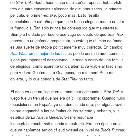
de
Star Trek
. Hasta hace cinco o seis años, apenas había visto
tres o cuatro episodios salteados de distintas series, la primera
película, el primer
remake
, poco más. Esto resulta
especialmente extraño porque no le tengo ninguna manía en sí a
la franquicia. Tan sólo nunca he conseguido que me interese.
Siempre he dado por bueno ese vago concepto de que
Star Trek
representa un enfoque progresista, puesto que el telón de fondo
es una suerte de utopía políticamente muy correcta. En cambio,
Star Wars
en el mejor de los casos
puede considerarse como la
lucha por imponer el despotismo ilustrado a cargo de una familia
de elegidos, como aparente única alternativa viable al fascismo
puro y duro: Guatemala o Guatepeor, en resumen. Pero me
divierte, y lo que conocía de
Star Trek
no tanto.
El caso es que no llegué en el momento adecuado a
Star Trek
y
luego fue un tren al que me era difícil incorporarme. Cuando hubo
reposiciones en España yo era demasiado crío, por alguna razón
no me enganché a las películas de los setenta y ochenta, y la
estética de
La Nueva Generación
me resultaba
insoportablemente
naif
cuando se estrenó. Era una época en la
que ya habíamos tenido cf audiovisual del nivel de
Blade Runner,