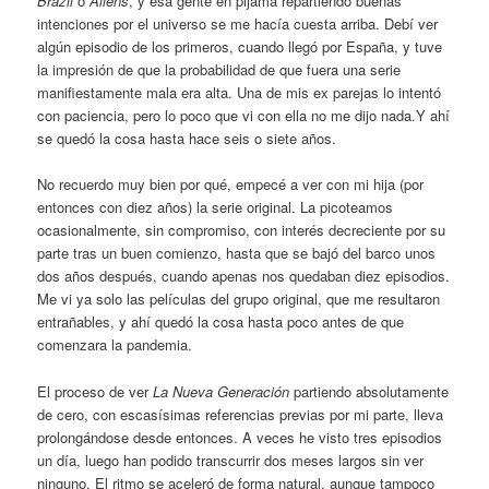
Brazil
o
Aliens
, y esa gente en pijama repartiendo buenas
intenciones por el universo se me hacía cuesta arriba. Debí ver
algún episodio de los primeros, cuando llegó por España, y tuve
la impresión de que la probabilidad de que fuera una serie
manifiestamente mala era alta. Una de mis ex parejas lo intentó
con paciencia, pero lo poco que vi con ella no me dijo nada.Y ahí
se quedó la cosa hasta hace seis o siete años.
No recuerdo muy bien por qué, empecé a ver con mi hija (por
entonces con diez años) la serie original. La picoteamos
ocasionalmente, sin compromiso, con interés decreciente por su
parte tras un buen comienzo, hasta que se bajó del barco unos
dos años después, cuando apenas nos quedaban diez episodios.
Me vi ya solo las películas del grupo original, que me resultaron
entrañables, y ahí quedó la cosa hasta poco antes de que
comenzara la pandemia.
El proceso de ver
La Nueva Generación
partiendo absolutamente
de cero, con escasísimas referencias previas por mi parte, lleva
prolongándose desde entonces. A veces he visto tres episodios
un día, luego han podido transcurrir dos meses largos sin ver
ninguno. El ritmo se aceleró de forma natural, aunque tampoco