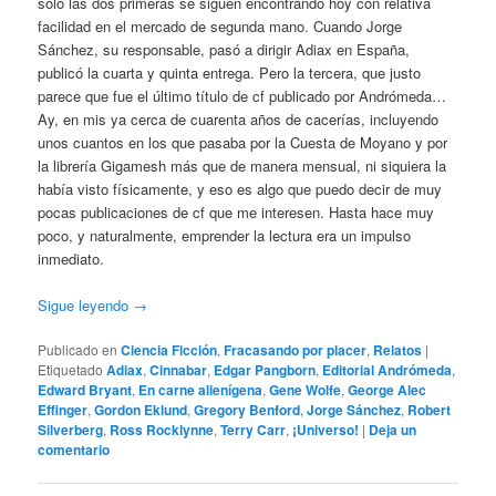
sólo las dos primeras se siguen encontrando hoy con relativa
facilidad en el mercado de segunda mano. Cuando Jorge
Sánchez, su responsable, pasó a dirigir Adiax en España,
publicó la cuarta y quinta entrega. Pero la tercera, que justo
parece que fue el último título de cf publicado por Andrómeda…
Ay, en mis ya cerca de cuarenta años de cacerías, incluyendo
unos cuantos en los que pasaba por la Cuesta de Moyano y por
la librería Gigamesh más que de manera mensual, ni siquiera la
había visto físicamente, y eso es algo que puedo decir de muy
pocas publicaciones de cf que me interesen. Hasta hace muy
poco, y naturalmente, emprender la lectura era un impulso
inmediato.
Sigue leyendo
→
Publicado en
Ciencia Ficción
,
Fracasando por placer
,
Relatos
|
Etiquetado
Adiax
,
Cinnabar
,
Edgar Pangborn
,
Editorial Andrómeda
,
Edward Bryant
,
En carne alienígena
,
Gene Wolfe
,
George Alec
Effinger
,
Gordon Eklund
,
Gregory Benford
,
Jorge Sánchez
,
Robert
Silverberg
,
Ross Rocklynne
,
Terry Carr
,
¡Universo!
|
Deja un
comentario