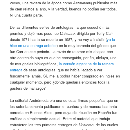
veces, una revista de la época como
Astounding
publicaba más
de cien relatos al año, y la verdad, buenos no podían ser todos.
Ni una cuarta parte.
De las diferentes series de antologías, la que cosechó más
premios y dejó más poso fue
Universe
, dirigida por Terry Carr
desde 1971 hasta su muerte en 1987, y no voy a insistir (
ya lo
hice en una entrega anterior
) en lo muy baranda del género que
fue Carr en ese periodo. La razón de retomar mis chapas con
otro contenido suyo es que he conseguido, por fin, aleluya, uno
de mis griales bibliográficos,
la versión argentina de la tercera
entrega
de esas antologías, que no había llegado a ver
físicamente jamás. Sí, me la podría haber comprado en inglés en
cualquier momento, pero ¿dónde quedaría entonces toda la
gustera del hallazgo?
La editorial Andrómeda era una de esas firmas pequeñas que en
los setenta-ochenta publicaron cf puntera y de manera bastante
correcta en Buenos Aires, pero cuya distribución en España fue
errática o simplemente casual. Entre el material que tradujo
estuvieron las tres primeras entregas de
Universo
, de las cuales