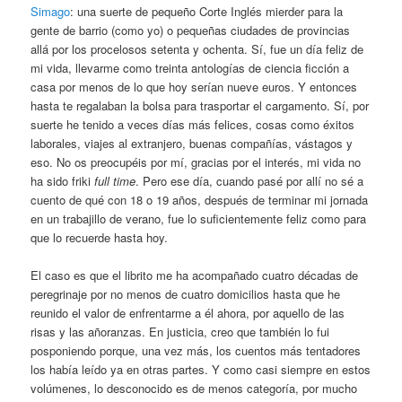
Simago
: una suerte de pequeño Corte Inglés mierder para la
gente de barrio (como yo) o pequeñas ciudades de provincias
allá por los procelosos setenta y ochenta. Sí, fue un día feliz de
mi vida, llevarme como treinta antologías de ciencia ficción a
casa por menos de lo que hoy serían nueve euros. Y entonces
hasta te regalaban la bolsa para trasportar el cargamento. Sí, por
suerte he tenido a veces días más felices, cosas como éxitos
laborales, viajes al extranjero, buenas compañías, vástagos y
eso. No os preocupéis por mí, gracias por el interés, mi vida no
ha sido friki
full time
. Pero ese día, cuando pasé por allí no sé a
cuento de qué con 18 o 19 años, después de terminar mi jornada
en un trabajillo de verano, fue lo suficientemente feliz como para
que lo recuerde hasta hoy.
El caso es que el librito me ha acompañado cuatro décadas de
peregrinaje por no menos de cuatro domicilios hasta que he
reunido el valor de enfrentarme a él ahora, por aquello de las
risas y las añoranzas. En justicia, creo que también lo fui
posponiendo porque, una vez más, los cuentos más tentadores
los había leído ya en otras partes. Y como casi siempre en estos
volúmenes, lo desconocido es de menos categoría, por mucho