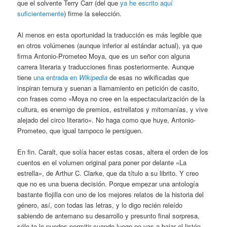
que el solvente Terry Carr (del que
ya he escrito aquí
suficientemente
) firme la selección.
Al menos en esta oportunidad la traducción es más legible que
en otros volúmenes (aunque inferior al estándar actual), ya que
firma Antonio-Prometeo Moya, que es un señor con alguna
carrera literaria y traducciones finas posteriormente. Aunque
tiene
una entrada en
Wikipedia
de esas no wikificadas que
inspiran ternura y suenan a llamamiento en petición de casito,
con frases como «Moya no cree en la espectacularización de la
cultura, es enemigo de premios, estrellatos y mitomanías, y vive
alejado del circo literario». No haga como que huye, Antonio-
Prometeo, que igual tampoco le persiguen.
En fin. Caralt, que solía hacer estas cosas, altera el orden de los
cuentos en el volumen original para poner por delante «La
estrella», de Arthur C. Clarke, que da título a su librito. Y creo
que no es una buena decisión. Porque empezar una antología
bastante flojilla con uno de los mejores relatos de la historia del
género, así, con todas las letras, y lo digo recién releído
sabiendo de antemano su desarrollo y presunto final sorpresa,
sólo te lo puedes permitir cuando luego no vas a bajar el listón