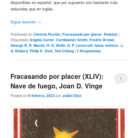
disponibles en español, que por supuesto son bastante más
reducidas que en inglés.
Sigue leyendo
→
Publicado en
Ciencia Ficción
,
Fracasando por placer
,
Relatos
|
Etiquetado
Angela Carter
,
Cordwainer Smith
,
Fredric Brown
,
George R. R. Martin
,
H. G. Wells
,
H. P. Lovecraft
,
Isaac Asimov
,
J.
G. Ballard
,
Philip K. Dick
,
Ted Chiang
|
3
Respuestas
Fracasando por placer (XLIV):
1
Nave de fuego, Joan D. Vinge
Posted on
6 febrero, 2023
por
Julián Díez