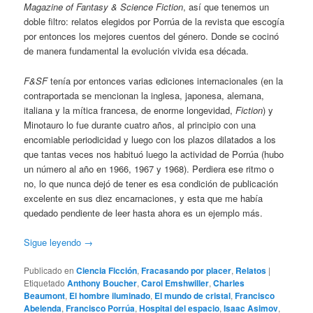
Magazine of Fantasy & Science Fiction
, así que tenemos un
doble filtro: relatos elegidos por Porrúa de la revista que escogía
por entonces los mejores cuentos del género. Donde se cocinó
de manera fundamental la evolución vivida esa década.
F&SF
tenía por entonces varias ediciones internacionales (en la
contraportada se mencionan la inglesa, japonesa, alemana,
italiana y la mítica francesa, de enorme longevidad,
Fiction
) y
Minotauro lo fue durante cuatro años, al principio con una
encomiable periodicidad y luego con los plazos dilatados a los
que tantas veces nos habituó luego la actividad de Porrúa (hubo
un número al año en 1966, 1967 y 1968). Perdiera ese ritmo o
no, lo que nunca dejó de tener es esa condición de publicación
excelente en sus diez encarnaciones, y esta que me había
quedado pendiente de leer hasta ahora es un ejemplo más.
Sigue leyendo
→
Publicado en
Ciencia Ficción
,
Fracasando por placer
,
Relatos
|
Etiquetado
Anthony Boucher
,
Carol Emshwiller
,
Charles
Beaumont
,
El hombre iluminado
,
El mundo de cristal
,
Francisco
Abelenda
,
Francisco Porrúa
,
Hospital del espacio
,
Isaac Asimov
,