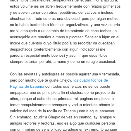
estos volúmenes se abren frecuentemente con relatos primerizos
y se suelen cerrar con otros repetitivos, derivativos o incluso
chocheantes. Todo esto es una obviedad, pero por algún motivo
no lo había trasferido a términos organizativos, y una vez ocurrió
me vi empujado a un cambio de tratamiento de esos tochos: lo
aconsejable era tenerlos a mano y picotear. Señalar a lápiz en el
índice qué cuentos cuyo título podía no recordar ya quedaban
despachados (preferiblemente con algún indicador si me
parecían especialmente buenos) y asumir que esos libros
siempre estarían por ahí, a mano y como un refugio ocasional.
Con las revistas y antologías es posible agarrar una y terminarla,
pero por mucho que te guste Chejov,
los cuatro tochos de
Páginas de Espuma
con todos sus relatos no se los puede
empapuzar uno de principio a fin ni siquiera como proyecto de
años, porque al cabo de las primeras mil páginas empiezas a
tomar compulsivamente arenques y vodka mientras añoras la
calidez del roce de la rodilla de Tatiana junto a aquel samovar.
Sin embargo, acudir a Chejov de vez en cuando, ay, amigos y
amigas lectores y lectoras, eso es algo que cualquier persona
con un mínimo de sensibilidad agradece en extremo. O aunque