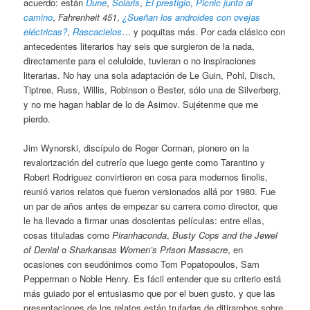
acuerdo: están
Dune
,
Solaris
,
El prestigio
,
Picnic junto al
camino
,
Fahrenheit 451
,
¿Sueñan los androides con ovejas
eléctricas?
,
Rascacielos
… y poquitas más. Por cada clásico con
antecedentes literarios hay seis que surgieron de la nada,
directamente para el celuloide, tuvieran o no inspiraciones
literarias. No hay una sola adaptación de Le Guin, Pohl, Disch,
Tiptree, Russ, Willis, Robinson o Bester, sólo una de Silverberg,
y no me hagan hablar de lo de Asimov. Sujétenme que me
pierdo.
Jim Wynorski, discípulo de Roger Corman, pionero en la
revalorización del cutrerío que luego gente como Tarantino y
Robert Rodriguez convirtieron en cosa para modernos finolis,
reunió varios relatos que fueron versionados allá por 1980. Fue
un par de años antes de empezar su carrera como director, que
le ha llevado a firmar unas doscientas películas: entre ellas,
cosas tituladas como
Piranhaconda
,
Busty Cops and the Jewel
of Denial
o
Sharkansas Women’s Prison Massacre
, en
ocasiones con seudónimos como Tom Popatopoulos, Sam
Pepperman o Noble Henry. Es fácil entender que su criterio está
más guiado por el entusiasmo que por el buen gusto, y que las
presentaciones de los relatos están trufadas de ditirambos sobre