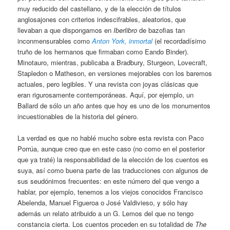
muy reducido del castellano, y de la elección de títulos
anglosajones con criterios indescifrables, aleatorios, que
llevaban a que dispongamos en
Iberlibro
de bazofias tan
inconmensurables como
Anton York, inmortal
(el recordadísimo
truño de los hermanos que firmaban como Eando Binder).
Minotauro, mientras, publicaba a Bradbury, Sturgeon, Lovecraft,
Stapledon o Matheson, en versiones mejorables con los baremos
actuales, pero legibles. Y una revista con joyas clásicas que
eran rigurosamente contemporáneas. Aquí, por ejemplo, un
Ballard de sólo un año antes que hoy es uno de los monumentos
incuestionables de la historia del género.
La verdad es que no hablé mucho sobre esta revista con Paco
Porrúa, aunque creo que en este caso (no como en el posterior
que ya traté) la responsabilidad de la elección de los cuentos es
suya, así como buena parte de las traducciones con algunos de
sus seudónimos frecuentes: en este número del que vengo a
hablar, por ejemplo, tenemos a los viejos conocidos Francisco
Abelenda, Manuel Figueroa o José Valdivieso, y sólo hay
además un relato atribuido a un G. Lemos del que no tengo
constancia cierta. Los cuentos proceden en su totalidad de
The