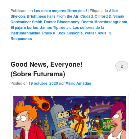
Publicado en
Los cinco mejores libros de cf
|
Etiquetado
Alice
Sheldon
,
Brightness Falls From the Air
,
Ciudad
,
Clifford D. Simak
,
Cordwainer Smith
,
Doctor Bloodmoney
,
Doctor Monedasangrienta
,
El pájaro burlón
,
James Tiptree Jr.
,
Los señores de la
Instrumentalidad
,
Philip K. Dick
,
Sinsonte
,
Walter Tevis
|
2
Respuestas
Good News, Everyone!
2
(Sobre Futurama)
Posted on
19 octubre, 2020
por
Mario Amadas