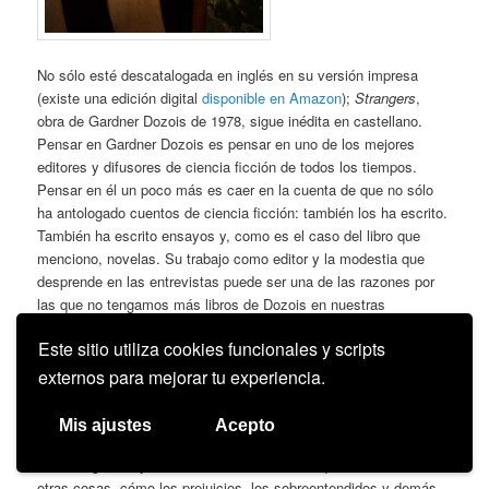
No sólo esté descatalogada en inglés en su versión impresa
(existe una edición digital
disponible en Amazon
);
Strangers
,
obra de Gardner Dozois de 1978, sigue inédita en castellano.
Pensar en Gardner Dozois es pensar en uno de los mejores
editores y difusores de ciencia ficción de todos los tiempos.
Pensar en él un poco más es caer en la cuenta de que no sólo
ha antologado cuentos de ciencia ficción: también los ha escrito.
También ha escrito ensayos y, como es el caso del libro que
menciono, novelas. Su trabajo como editor y la modestia que
desprende en las entrevistas puede ser una de las razones por
las que no tengamos más libros de Dozois en nuestras
estanterías. Dijo en
una entrevista
que en sus primeras lecturas
Este sitio utiliza cookies funcionales y scripts
infantiles buscaba “la visión de una vida que no era la mía”, y,
cuando se dio cuenta de ello, empezó a leer ciencia ficción. Tal
externos para mejorar tu experiencia.
como lo dice, parece que su amor por el género sea un poco
como el que pueda sentir un enfermo por la cura.
Mis ajustes
Acepto
En
Strangers
hay una historia de amor en la que vemos, entre
otras cosas, cómo los prejuicios, los sobreentendidos y demás