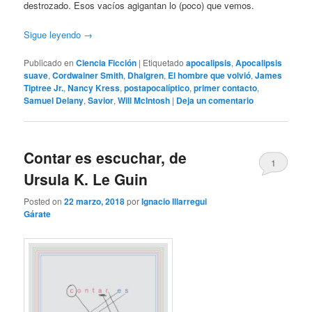
destrozado. Esos vacíos agigantan lo (poco) que vemos.
Sigue leyendo
→
Publicado en
Ciencia Ficción
|
Etiquetado
apocalipsis
,
Apocalipsis
suave
,
Cordwainer Smith
,
Dhalgren
,
El hombre que volvió
,
James
Tiptree Jr.
,
Nancy Kress
,
postapocalíptico
,
primer contacto
,
Samuel Delany
,
Savior
,
Will McIntosh
|
Deja un comentario
Contar es escuchar, de
1
Ursula K. Le Guin
Posted on
22 marzo, 2018
por
Ignacio Illarregui
Gárate