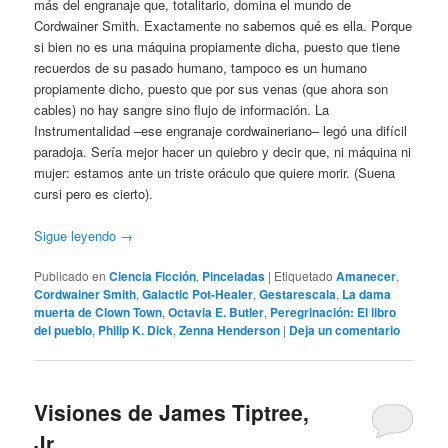
más del engranaje que, totalitario, domina el mundo de
Cordwainer Smith. Exactamente no sabemos qué es ella. Porque
si bien no es una máquina propiamente dicha, puesto que tiene
recuerdos de su pasado humano, tampoco es un humano
propiamente dicho, puesto que por sus venas (que ahora son
cables) no hay sangre sino flujo de información. La
Instrumentalidad –ese engranaje cordwaineriano– legó una difícil
paradoja. Sería mejor hacer un quiebro y decir que, ni máquina ni
mujer: estamos ante un triste oráculo que quiere morir. (Suena
cursi pero es cierto).
Sigue leyendo
→
Publicado en
Ciencia Ficción
,
Pinceladas
|
Etiquetado
Amanecer
,
Cordwainer Smith
,
Galactic Pot-Healer
,
Gestarescala
,
La dama
muerta de Clown Town
,
Octavia E. Butler
,
Peregrinación: El libro
del pueblo
,
Philip K. Dick
,
Zenna Henderson
|
Deja un comentario
Visiones de James Tiptree,
Jr.