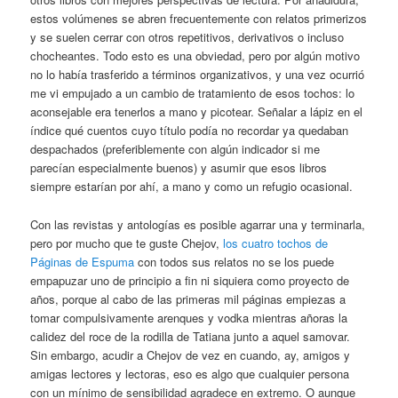
estos volúmenes se abren frecuentemente con relatos primerizos
y se suelen cerrar con otros repetitivos, derivativos o incluso
chocheantes. Todo esto es una obviedad, pero por algún motivo
no lo había trasferido a términos organizativos, y una vez ocurrió
me vi empujado a un cambio de tratamiento de esos tochos: lo
aconsejable era tenerlos a mano y picotear. Señalar a lápiz en el
índice qué cuentos cuyo título podía no recordar ya quedaban
despachados (preferiblemente con algún indicador si me
parecían especialmente buenos) y asumir que esos libros
siempre estarían por ahí, a mano y como un refugio ocasional.
Con las revistas y antologías es posible agarrar una y terminarla,
pero por mucho que te guste Chejov,
los cuatro tochos de
Páginas de Espuma
con todos sus relatos no se los puede
empapuzar uno de principio a fin ni siquiera como proyecto de
años, porque al cabo de las primeras mil páginas empiezas a
tomar compulsivamente arenques y vodka mientras añoras la
calidez del roce de la rodilla de Tatiana junto a aquel samovar.
Sin embargo, acudir a Chejov de vez en cuando, ay, amigos y
amigas lectores y lectoras, eso es algo que cualquier persona
con un mínimo de sensibilidad agradece en extremo. O aunque