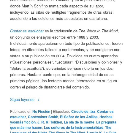
donde Martín Schifino mima cada aspecto de su labor,
incluyendo las citas de múltiples fragmentos de otras obras,
acudiendo a las ediciones más accesibles en castellano.
Contar es escuchar
es la traducción de
The Wave In The Mind
,
un conjunto de ensayos escritos entre 1988 y 2003.
Individualmente aparecieron en todo tipo de publicaciones, fueron
leídos en diferentes talleres o conferencias, y se corrigieron con
vistas a su publicación en 2004. Divididos en cuatro apartados
(“Cuestiones personales”, “Lecturas”, “Discusiones y opiniones” y
“Sobre la escritura”), su variedad se hace notoria en los dos
primeros. Hasta el punto que, en la heterogeneidad de estas
primeras páginas, los lectores menos interesados en su figura
corren el peligro de distanciarse del contenido.
Sigue leyendo
→
Publicado en
No Ficción
|
Etiquetado
Círculo de tiza
,
Contar es
escuchar
,
Cordwainer Smith
,
El Señor de los Anillos
,
Hechos
y/o/más ficción
,
J. R. R. Tolkien
,
La ola de la mente
,
La pregunta
que más me hacen
,
Los señores de la Instrumentalidad
,
The
Language of the Night
,
The Wave In The Mind
,
Ursula K. Le Guin
,