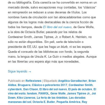
de su bibliografía. Esta carestía se ha convertido en norma en un
mercado donde, salvo excepciones muy contadas, los “clásicos”
en reimpresión se reducen a unas decenas de títulos. Los
nombres fuera de circulación son tan abracadabrantes como que
algunos de los logros más destacables de la ciencia ficción de
todos los tiempos, desde
El libro del sol nuevo
, de Gene Wolfe,
a la obra de Octavia Butler, pasando por los relatos de
Cordwainer Smith, James Tiptree, Jr. o Robert A. Heinlein, no
sólo no están disponibles. Sin peli, serie de televisión o
presidente de EE.UU. que les haga un
blurb
, ni se les espera.
Queda el consuelo de las bibliotecas con fondo, la segunda
mano, la lengua de Ursula K. Le Guin o medios alegales. Aunque
en las librerías uno espera algo más que novedades.
Sigue leyendo
→
Publicado en
Reflexiones
|
Etiquetado
Angélica Gorodischer
,
Brian
Aldiss
,
Bruguera
,
Clásico o polvoriento 2017
,
Cordwainer Smith
,
cyberdark
,
Dan Chaon
,
El libro del sol nuevo
,
El país de octubre
,
El
vino del estío
,
fandom
,
FIAWOL
,
Gene Wolfe
,
James Tiptree Jr.
,
Jot
Down
,
Kiko Llaneras
,
La feria de las tinieblas
,
Las doradas
manzanas del sol
,
Octavia E. Butler
,
Pequeña América
,
Ray