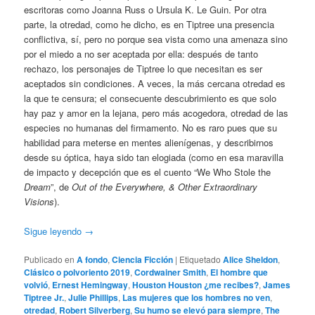
escritoras como Joanna Russ o Ursula K. Le Guin. Por otra
parte, la otredad, como he dicho, es en Tiptree una presencia
conflictiva, sí, pero no porque sea vista como una amenaza sino
por el miedo a no ser aceptada por ella: después de tanto
rechazo, los personajes de Tiptree lo que necesitan es ser
aceptados sin condiciones. A veces, la más cercana otredad es
la que te censura; el consecuente descubrimiento es que solo
hay paz y amor en la lejana, pero más acogedora, otredad de las
especies no humanas del firmamento. No es raro pues que su
habilidad para meterse en mentes alienígenas, y describirnos
desde su óptica, haya sido tan elogiada (como en esa maravilla
de impacto y decepción que es el cuento “We Who Stole the
Dream
”, de
Out of the Everywhere, & Other Extraordinary
Visions
).
Sigue leyendo
→
Publicado en
A fondo
,
Ciencia Ficción
|
Etiquetado
Alice Sheldon
,
Clásico o polvoriento 2019
,
Cordwainer Smith
,
El hombre que
volvió
,
Ernest Hemingway
,
Houston Houston ¿me recibes?
,
James
Tiptree Jr.
,
Julie Phillips
,
Las mujeres que los hombres no ven
,
otredad
,
Robert Silverberg
,
Su humo se elevó para siempre
,
The