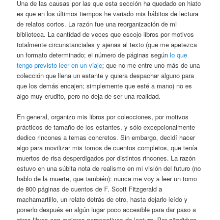
Una de las causas por las que esta sección ha quedado en hiato
es que en los últimos tiempos he variado mis hábitos de lectura
de relatos cortos. La razón fue una reorganización de mi
biblioteca. La cantidad de veces que escojo libros por motivos
totalmente circunstanciales y ajenas al texto (que me apetezca
un formato determinado; el número de páginas según
lo que
tengo previsto leer en un viaje
; que no me entre uno más de una
colección que llena un estante y quiera despachar alguno para
que los demás encajen; simplemente que esté a mano) no es
algo muy erudito, pero no deja de ser una realidad.
En general, organizo mis libros por colecciones, por motivos
prácticos de tamaño de los estantes, y sólo excepcionalmente
dedico rincones a temas concretos. Sin embargo, decidí hacer
algo para movilizar mis tomos de cuentos completos, que tenía
muertos de risa desperdigados por distintos rincones. La razón
estuvo en una súbita nota de realismo en mi visión del futuro (no
hablo de la muerte, que también): nunca me voy a leer un tomo
de 800 páginas de cuentos de F. Scott Fitzgerald a
machamartillo, un relato detrás de otro, hasta dejarlo leído y
ponerlo después en algún lugar poco accesible para dar paso a
otros libros con mejores perspectivas de lectura. Por añadidura,