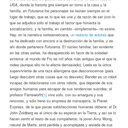
USA
, donde la historia gira siempre en torno a la casa y la
familia, en
Futurama
los personajes se reúnen siempre en el
lugar de trabajo, que es lo que les une y da razón de ser (con lo
que se adjudica sólo al trabajo el factor que fomenta la
socialización), y la familia, en cambio –simplemente– no existe.
Hay, en la narrativa norteamericana,
un reducto de autores
que
se ha dedicado con encono a la destrucción de la familia, y es
ahí donde pertenece
Futurama
. El núcleo familiar, tan evidente
en las otras series, ha desaparecido en favor de la soledad
extrema: el mundo de Fry es mil años más antiguo que el que le
rodea (aunque ello no le afecte demasiado); Leela es la única
superviviente de una raza alienígena que desconocemos (para
luego descubrir otras cosas que no desvelo); Bender es un robot
incapaz de relacionarse con otros robots, que depende de sus
amigos humanos para escapar de sus tendencias suicidas; el
profesor Farnsworth
[1]
vive solo, con su amargura y sus
rencores, y sólo tiene su empresa de mensajería, la Planet
Express, de la que pocas satisfacciones humanas obtiene; el Dr.
John Zoidberg es el único de su especie en la Tierra, y así se lo
hacen sentir el resto de sus compañeros; la joven Amy Wong,
natural de Marte, está perdida y acomplejada y aislada de sus