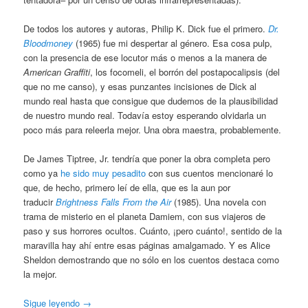
De todos los autores y autoras, Philip K. Dick fue el primero.
Dr.
Bloodmoney
(1965) fue mi despertar al género. Esa cosa pulp,
con la presencia de ese locutor más o menos a la manera de
American Graffiti
, los focomeli, el borrón del postapocalipsis (del
que no me canso), y esas punzantes incisiones de Dick al
mundo real hasta que consigue que dudemos de la plausibilidad
de nuestro mundo real. Todavía estoy esperando olvidarla un
poco más para releerla mejor. Una obra maestra, probablemente.
De James Tiptree, Jr. tendría que poner la obra completa pero
como ya
he sido muy pesadito
con sus cuentos mencionaré lo
que, de hecho, primero leí de ella, que es la aun por
traducir
Brightness Falls From the Air
(1985). Una novela con
trama de misterio en el planeta Damiem, con sus viajeros de
paso y sus horrores ocultos. Cuánto, ¡pero cuánto!, sentido de la
maravilla hay ahí entre esas páginas amalgamado. Y es Alice
Sheldon demostrando que no sólo en los cuentos destaca como
la mejor.
Sigue leyendo
→