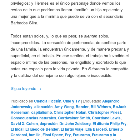
privilegios; y Hermes es el único personaje donde vemos los
restos de lo que podríamos llamar ‘familia’: un hijo repelente y
una mujer que a la mínima que puede se va con el secundario
Barbados Slim.
Todos están solos, y, lo que es peor, se
sienten
solos,
incomprendidos. La sensación de pertenencia, de sentirse parte
de una familia, la encuentran únicamente, y de manera precaria y
superficial, en el trabajo. En ese sentido, el trabajo ha invadido el
espacio íntimo de las personas, ha engullido y excretado lo que
antes era espacio para la vida privada. En
Futurama
la compañía
y la calidez del semejante son algo lejano e inaccesible.
Sigue leyendo
→
Publicado en
Ciencia Ficción
,
Cine y TV
|
Etiquetado
Alejandro
Jodorowsky
,
alienación
,
Amy Wong
,
Bender
,
Bill Withers
,
BoJack
Horseman
,
capitalismo
,
Christopher Nolan
,
Christopher Priest
,
Consecuencias naturales
,
Cordwainer Smith
,
Courtland Lewis
,
David X. Cohen
,
depresión
,
Dr. John Zoidberg
,
El difunto Philip Fry
,
El Incal
,
El juego de Bender
,
El largo viaje
,
Elia Barceló
,
Ernesto
Cardenal
,
familia
,
Final Space
,
Fry
,
Futurama
,
Futurama y la