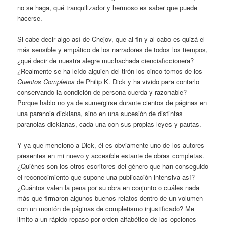
no se haga, qué tranquilizador y hermoso es saber que puede
hacerse.
Si cabe decir algo así de Chejov, que al fin y al cabo es quizá el
más sensible y empático de los narradores de todos los tiempos,
¿qué decir de nuestra alegre muchachada cienciaficcionera?
¿Realmente se ha leído alguien del tirón los cinco tomos de los
Cuentos Completos
de Philip K. Dick y ha vivido para contarlo
conservando la condición de persona cuerda y razonable?
Porque hablo no ya de sumergirse durante cientos de páginas en
una paranoia dickiana, sino en una sucesión de distintas
paranoias dickianas, cada una con sus propias leyes y pautas.
Y ya que menciono a Dick, él es obviamente uno de los autores
presentes en mi nuevo y accesible estante de obras completas.
¿Quiénes son los otros escritores del género que han conseguido
el reconocimiento que supone una publicación intensiva así?
¿Cuántos valen la pena por su obra en conjunto o cuáles nada
más que firmaron algunos buenos relatos dentro de un volumen
con un montón de páginas de completismo injustificado? Me
limito a un rápido repaso por orden alfabético de las opciones