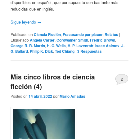
disponibles en español, que por supuesto son bastante más
reducidas que en inglés.
Sigue leyendo
→
Publicado en
Ciencia Ficción
,
Fracasando por placer
,
Relatos
|
Etiquetado
Angela Carter
,
Cordwainer Smith
,
Fredric Brown
,
George R. R. Martin
,
H. G. Wells
,
H. P. Lovecraft
,
Isaac Asimov
,
J.
G. Ballard
,
Philip K. Dick
,
Ted Chiang
|
3
Respuestas
Mis cinco libros de ciencia
2
ficción (4)
Posted on
14 abril, 2022
por
Mario Amadas