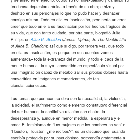
tenebrosa depresión crónica a través de su obra; e hizo y
deshizo en sus personajes lo que no pudo hacer y deshacer
consigo misma. Todo en ella es fascinación, pero sería un error
creer que todo en ella es fascinación por los hechos trágicos de
su vida, que con tanto cuidado, por otra parte, biografió Julie
Phillips en
Alice B. Sheldon
(
James Tiptree, Jr. The Double Life
of Alice B. Sheldon
); así que si digo, por tercera vez, que todo
en ella es fascinación, es porque en sus cuentos vemos –
aumentada– toda la extrañeza del mundo, y todo el caos de la
mente humana –la suya– convertido en espectáculo visual por
una imaginación capaz de metabolizar sus propios dolores hasta
convertirlos en imágenes mesmerizantes, de tan
cienciaficcionescas.
Los temas que permean su obra son la sexualidad, la violencia,
la soledad, el sufrimiento como elemento constitutivo diferencial
del ser humano, la conflictiva relación con el otro, la
desesperanza y, aunque en menor medida, la esperanza y el
amor. El feminismo de “Las mujeres que los hombres no ven” o
“Houston, Houston, ¿me recibes?”, es un discurso que, cuando
escribía protegida por su pseudónimo, sorprendía gratamente a