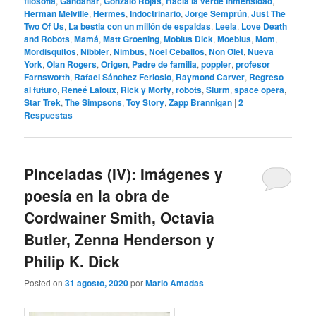
filosofía
,
Gandahar
,
Gonzalo Rojas
,
Hacia la verde inmensidad
,
Herman Melville
,
Hermes
,
Indoctrinario
,
Jorge Semprún
,
Just The
Two Of Us
,
La bestia con un millón de espaldas
,
Leela
,
Love Death
and Robots
,
Mamá
,
Matt Groening
,
Mobius Dick
,
Moebius
,
Mom
,
Mordisquitos
,
Nibbler
,
Nimbus
,
Noel Ceballos
,
Non Olet
,
Nueva
York
,
Olan Rogers
,
Origen
,
Padre de familia
,
poppler
,
profesor
Farnsworth
,
Rafael Sánchez Ferlosio
,
Raymond Carver
,
Regreso
al futuro
,
Reneé Laloux
,
Rick y Morty
,
robots
,
Slurm
,
space opera
,
Star Trek
,
The Simpsons
,
Toy Story
,
Zapp Brannigan
|
2
Respuestas
Pinceladas (IV): Imágenes y
poesía en la obra de
Cordwainer Smith, Octavia
Butler, Zenna Henderson y
Philip K. Dick
Posted on
31 agosto, 2020
por
Mario Amadas