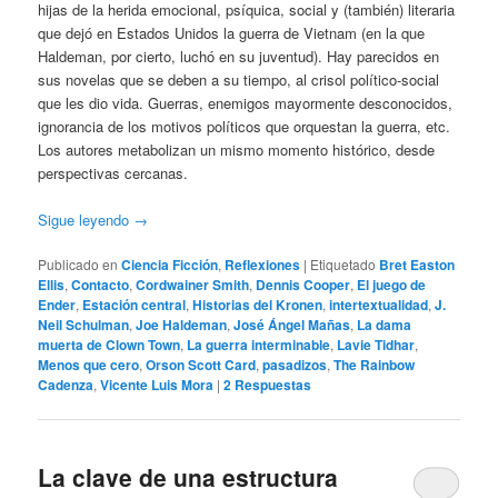
hijas de la herida emocional, psíquica, social y (también) literaria
que dejó en Estados Unidos la guerra de Vietnam (en la que
Haldeman, por cierto, luchó en su juventud). Hay parecidos en
sus novelas que se deben a su tiempo, al crisol político-social
que les dio vida. Guerras, enemigos mayormente desconocidos,
ignorancia de los motivos políticos que orquestan la guerra, etc.
Los autores metabolizan un mismo momento histórico, desde
perspectivas cercanas.
Sigue leyendo
→
Publicado en
Ciencia Ficción
,
Reflexiones
|
Etiquetado
Bret Easton
Ellis
,
Contacto
,
Cordwainer Smith
,
Dennis Cooper
,
El juego de
Ender
,
Estación central
,
Historias del Kronen
,
intertextualidad
,
J.
Neil Schulman
,
Joe Haldeman
,
José Ángel Mañas
,
La dama
muerta de Clown Town
,
La guerra interminable
,
Lavie Tidhar
,
Menos que cero
,
Orson Scott Card
,
pasadizos
,
The Rainbow
Cadenza
,
Vicente Luis Mora
|
2
Respuestas
La clave de una estructura