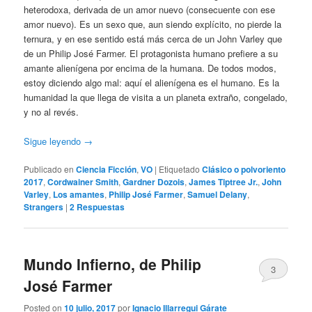
heterodoxa, derivada de un amor nuevo (consecuente con ese
amor nuevo). Es un sexo que, aun siendo explícito, no pierde la
ternura, y en ese sentido está más cerca de un John Varley que
de un Philip José Farmer. El protagonista humano prefiere a su
amante alienígena por encima de la humana. De todos modos,
estoy diciendo algo mal: aquí el alienígena es el humano. Es la
humanidad la que llega de visita a un planeta extraño, congelado,
y no al revés.
Sigue leyendo
→
Publicado en
Ciencia Ficción
,
VO
|
Etiquetado
Clásico o polvoriento
2017
,
Cordwainer Smith
,
Gardner Dozois
,
James Tiptree Jr.
,
John
Varley
,
Los amantes
,
Philip José Farmer
,
Samuel Delany
,
Strangers
|
2
Respuestas
Mundo Infierno, de Philip
3
José Farmer
Posted on
10 julio, 2017
por
Ignacio Illarregui Gárate