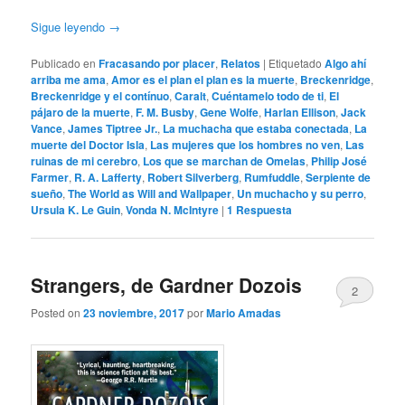
Sigue leyendo
→
Publicado en
Fracasando por placer
,
Relatos
|
Etiquetado
Algo ahí
arriba me ama
,
Amor es el plan el plan es la muerte
,
Breckenridge
,
Breckenridge y el contínuo
,
Caralt
,
Cuéntamelo todo de ti
,
El
pájaro de la muerte
,
F. M. Busby
,
Gene Wolfe
,
Harlan Ellison
,
Jack
Vance
,
James Tiptree Jr.
,
La muchacha que estaba conectada
,
La
muerte del Doctor Isla
,
Las mujeres que los hombres no ven
,
Las
ruinas de mi cerebro
,
Los que se marchan de Omelas
,
Philip José
Farmer
,
R. A. Lafferty
,
Robert Silverberg
,
Rumfuddle
,
Serpiente de
sueño
,
The World as Will and Wallpaper
,
Un muchacho y su perro
,
Ursula K. Le Guin
,
Vonda N. McIntyre
|
1
Respuesta
Strangers, de Gardner Dozois
2
Posted on
23 noviembre, 2017
por
Mario Amadas