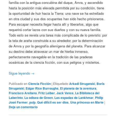
familia con la antigua concubina del duque, Amra, y ascendido
hasta la posición más elevada permitida por su condición, tiene
la oportunidad de huir hacia la Tierra: una nave se ha estrellado
en otra ciudad y sus dos ocupantes han sido hecho prisioneros.
Para escapar necesita llegar hasta allí y liberarlos, algo que
requerirá cortar lazos con sus dueños y con su nueva familia.
Todo esto se revela una tarea más complicada de lo previsto: por
la tela de araña construida a su alrededor, por la determinación
de Amra y por la geografía alienígena del planeta. Para alcanzar
su destino debe atravesar un mar de hierba inmenso,
perfectamente navegable en la tradición de las praderas
oceánicas de la ciencia ficción, con sus peligros y misterios.
Sigue leyendo
→
Publicado en
Ciencia Ficción
|
Etiquetado
Arkadi Strugatski
,
Borís
Strugatski
,
Edgar Rice Burroughs
,
El planeta de la aventura
,
Francisco Arellano
,
Fritz Leiber
,
Jack Vance
,
La Biblioteca del
Laberinto
,
La odisea de Green
,
Las espadas de Lankhmar
,
Philip
José Farmer
,
pulp
,
Qué difícil es ser dios
,
Una princesa en Marte
|
Deja un comentario