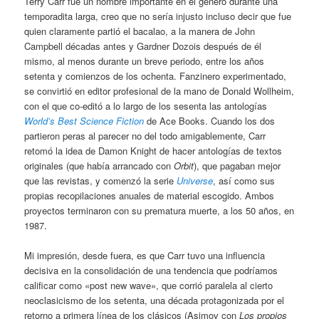
Terry Carr fue un nombre importante en el género durante una
temporadita larga, creo que no sería injusto incluso decir que fue
quien claramente partió el bacalao, a la manera de John
Campbell décadas antes y Gardner Dozois después de él
mismo, al menos durante un breve periodo, entre los años
setenta y comienzos de los ochenta. Fanzinero experimentado,
se convirtió en editor profesional de la mano de Donald Wollheim,
con el que co-editó a lo largo de los sesenta las antologías
World’s Best Science Fiction
de Ace Books. Cuando los dos
partieron peras al parecer no del todo amigablemente, Carr
retomó la idea de Damon Knight de hacer antologías de textos
originales (que había arrancado con
Orbit
), que pagaban mejor
que las revistas, y comenzó la serie
Universe
, así como sus
propias recopilaciones anuales de material escogido. Ambos
proyectos terminaron con su prematura muerte, a los 50 años, en
1987.
Mi impresión, desde fuera, es que Carr tuvo una influencia
decisiva en la consolidación de una tendencia que podríamos
calificar como «post new wave», que corrió paralela al cierto
neoclasicismo de los setenta, una década protagonizada por el
retorno a primera línea de los clásicos (Asimov con
Los propios