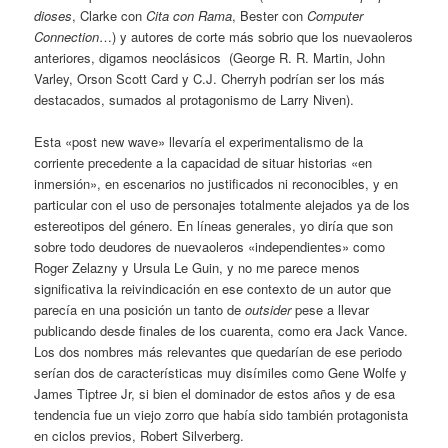
dioses
, Clarke con
Cita con Rama
, Bester con
Computer
Connection
…) y autores de corte más sobrio que los nuevaoleros
anteriores, digamos neoclásicos (George R. R. Martin, John
Varley, Orson Scott Card y C.J. Cherryh podrían ser los más
destacados, sumados al protagonismo de Larry Niven).
Esta «post new wave» llevaría el experimentalismo de la
corriente precedente a la capacidad de situar historias «en
inmersión», en escenarios no justificados ni reconocibles, y en
particular con el uso de personajes totalmente alejados ya de los
estereotipos del género. En líneas generales, yo diría que son
sobre todo deudores de nuevaoleros «independientes» como
Roger Zelazny y Ursula Le Guin, y no me parece menos
significativa la reivindicación en ese contexto de un autor que
parecía en una posición un tanto de
outsider
pese a llevar
publicando desde finales de los cuarenta, como era Jack Vance.
Los dos nombres más relevantes que quedarían de ese periodo
serían dos de características muy disímiles como Gene Wolfe y
James Tiptree Jr, si bien el dominador de estos años y de esa
tendencia fue un viejo zorro que había sido también protagonista
en ciclos previos, Robert Silverberg.