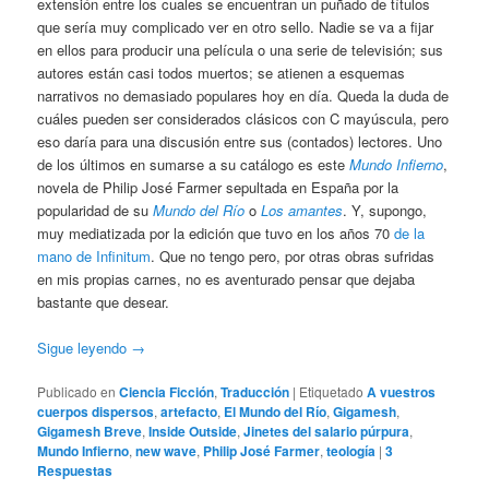
extensión entre los cuales se encuentran un puñado de títulos
que sería muy complicado ver en otro sello. Nadie se va a fijar
en ellos para producir una película o una serie de televisión; sus
autores están casi todos muertos; se atienen a esquemas
narrativos no demasiado populares hoy en día. Queda la duda de
cuáles pueden ser considerados clásicos con C mayúscula, pero
eso daría para una discusión entre sus (contados) lectores. Uno
de los últimos en sumarse a su catálogo es este
Mundo Infierno
,
novela de Philip José Farmer sepultada en España por la
popularidad de su
Mundo del Río
o
Los amantes
. Y, supongo,
muy mediatizada por la edición que tuvo en los años 70
de la
mano de Infinitum
. Que no tengo pero, por otras obras sufridas
en mis propias carnes, no es aventurado pensar que dejaba
bastante que desear.
Sigue leyendo
→
Publicado en
Ciencia Ficción
,
Traducción
|
Etiquetado
A vuestros
cuerpos dispersos
,
artefacto
,
El Mundo del Río
,
Gigamesh
,
Gigamesh Breve
,
Inside Outside
,
Jinetes del salario púrpura
,
Mundo Infierno
,
new wave
,
Philip José Farmer
,
teología
|
3
Respuestas