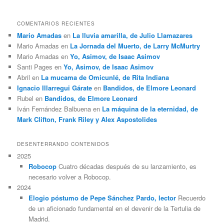
COMENTARIOS RECIENTES
Mario Amadas
en
La lluvia amarilla, de Julio Llamazares
Mario Amadas
en
La Jornada del Muerto, de Larry McMurtry
Mario Amadas
en
Yo, Asimov, de Isaac Asimov
Santi Pages
en
Yo, Asimov, de Isaac Asimov
Abril
en
La mucama de Omicunlé, de Rita Indiana
Ignacio Illarregui Gárate
en
Bandidos, de Elmore Leonard
Rubel
en
Bandidos, de Elmore Leonard
Iván Fernández Balbuena
en
La máquina de la eternidad, de
Mark Clifton, Frank Riley y Alex Aspostolides
DESENTERRANDO CONTENIDOS
2025
Robocop
Cuatro décadas después de su lanzamiento, es
necesario volver a Robocop.
2024
Elogio póstumo de Pepe Sánchez Pardo, lector
Recuerdo
de un aficionado fundamental en el devenir de la Tertulia de
Madrid.