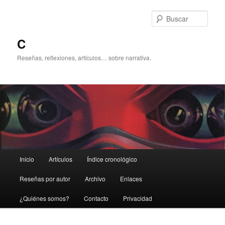
Ir
Ir
al
al
Busc
contenido
contenido
principal
secundario
C
Reseñas, reflexiones, artículos… sobre narrativa.
Menú
Inicio
Artículos
Índice cronológico
principal
Reseñas por autor
Archivo
Enlaces
¿Quiénes somos?
Contacto
Privacidad