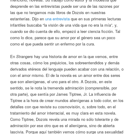
desprende en las entrevistas puede ser una de las razones por
las que no tengamos más libros de Dozois en nuestras
estanterías. Dijo en
una entrevista
que en sus primeras lecturas
infantiles buscaba “la visión de una vida que no era la mía”, y,
cuando se dio cuenta de ello, empezó a leer ciencia ficción. Tal
como lo dice, parece que su amor por el género sea un poco
como el que pueda sentir un enfermo por la cura.
En
Strangers
hay una historia de amor en la que vemos, entre
otras cosas, cómo los prejuicios, los sobreentendidos y demás
derivados etéreos del lenguaje pueden acabar con una relación, o
con el amor mismo. El de la novela es un amor entre dos seres
que son alienígenas, el uno para el otro. A Dozois, en este
sentido, se le nota la tremenda admiración (comprensible, por
otra parte), que sentía por James Tiptree, Jr. La influencia de
Tiptree a la hora de crear mundos alienígenas a todo color, en los
detalles con que reviste su cosmovisión, o, sobre todo, en el
tratamiento del amor interracial, es muy clara en esta novela.
Como Tiptree, Dozois revela una mirada no sólo tolerante y de
admiración por ese otro que es el alienígena, sino de abierta
lascivia. Porque aquí también vemos cómo surge una sexualidad