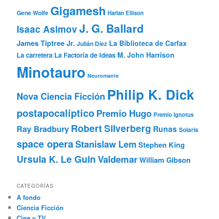
Gigamesh
Gene Wolfe
Harlan Ellison
J. G. Ballard
Isaac Asimov
James Tiptree Jr.
La Biblioteca de Carfax
Julián Díez
M. John Harrison
La carretera
La Factoría de Ideas
Minotauro
Neuromante
Philip K. Dick
Nova Ciencia Ficción
postapocalíptico
Premio Hugo
Premio Ignotus
Robert Silverberg
Ray Bradbury
Runas
Solaris
space opera
Stanislaw Lem
Stephen King
Ursula K. Le Guin
Valdemar
William Gibson
CATEGORÍAS
A fondo
Ciencia Ficción
Cine y TV