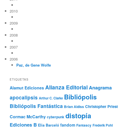
2010
2009
2008
2007
2006
Paz, de Gene Wolfe
ETIQUETAS
Alianza Editorial
Anagrama
Alamut Ediciones
Bibliópolis
apocalipsis
Arthur C. Clarke
Bibliópolis Fantástica
Christopher Priest
Brian Aldiss
distopía
Cormac McCarthy
cyberpunk
Ediciones B
fandom
Elia Barceló
Fantascy
Frederik Pohl