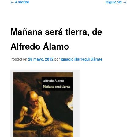
Navegación
←
Anterior
Siguiente
→
de
entradas
Mañana será tierra, de
Alfredo Álamo
Posted on
28 mayo, 2012
por
Ignacio Illarregui Gárate