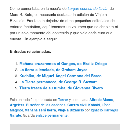
Como comentaba en la reseña de
Largas noches de lluvia
, de
Marc R. Soto, es necesario destacar la edición de Viaje a
Bizancio. Frente a la dejadez de otras pequeñas editoriales del
entorno fantástico, aquí tenemos un volumen que no despista ni
por un solo momento del contenido y que vale cada euro que
cuesta. Un ejemplo a seguir.
Entradas relacionadas:
Mañana cruzaremos el Ganges, de Ekaitz Ortega
La tierra silenciada, de Graham Joyce
Kuebiko, de Miguel Ángel Carmona del Barco
La Tierra permanece, de George R. Stewart
Tierra fresca de su tumba, de Giovanna Rivero
Esta entrada fue publicada en
Terror
y etiquetada
Alfredo Álamo
,
Argelers
,
El señor de las cadenas
,
Guerra civil
,
Kobold
,
Línea
Maginot
,
Mañana será tierra
,
Viaje a Bizancio
por
Ignacio Illarregui
Gárate
. Guarda
enlace permanente
.