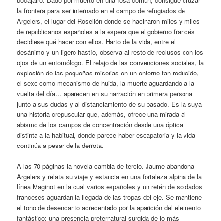
bocajarro. Dado por muerto en una fosa común, consigue cruzar
la frontera para ser internado en el campo de refugiados de
Argelers, el lugar del Rosellón donde se hacinaron miles y miles
de republicanos españoles a la espera que el gobierno francés
decidiese qué hacer con ellos. Harto de la vida, entre el
desánimo y un ligero hastío, observa al resto de reclusos con los
ojos de un entomólogo. El relajo de las convenciones sociales, la
explosión de las pequeñas miserias en un entorno tan reducido,
el sexo como mecanismo de huida, la muerte aguardando a la
vuelta del día… aparecen en su narración en primera persona
junto a sus dudas y al distanciamiento de su pasado. Es la suya
una historia crepuscular que, además, ofrece una mirada al
abismo de los campos de concentración desde una óptica
distinta a la habitual, donde parece haber escapatoria y la vida
continúa a pesar de la derrota.
A las 70 páginas la novela cambia de tercio. Jaume abandona
Argelers y relata su viaje y estancia en una fortaleza alpina de la
línea Maginot en la cual varios españoles y un retén de soldados
franceses aguardan la llegada de las tropas del eje. Se mantiene
el tono de desencanto acrecentado por la aparición del elemento
fantástico: una presencia preternatural surgida de lo más