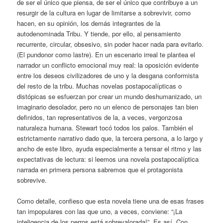
de ser el único que piensa, de ser el único que contribuye a un
resurgir de la cultura en lugar de limitarse a sobrevivir, como
hacen, en su opinión, los demás integrantes de la
autodenominada Tribu. Y tiende, por ello, al pensamiento
recurrente, circular, obsesivo, sin poder hacer nada para evitarlo.
(El pundonor como lastre). En un escenario irreal te plantea el
narrador un conflicto emocional muy real: la oposición evidente
entre los deseos civilizadores de uno y la desgana conformista
del resto de la tribu. Muchas novelas postapocalípticas o
distópicas se esfuerzan por crear un mundo deshumanizado, un
imaginario desolador, pero no un elenco de personajes tan bien
definidos, tan representativos de la, a veces, vergonzosa
naturaleza humana. Stewart tocó todos los palos. También el
estrictamente narrativo dado que, la tercera persona, a lo largo y
ancho de este libro, ayuda especialmente a tensar el ritmo y las
expectativas de lectura: si leemos una novela postapocalíptica
narrada en primera persona sabremos que el protagonista
sobrevive.
Como detalle, confieso que esta novela tiene una de esas frases
tan impopulares con las que uno, a veces, conviene: “¡La
inteligencia de los perros está sobrevalorada!”. Es así. Con