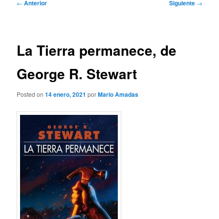
Navegación
←
Anterior
Siguiente
→
de
entradas
La Tierra permanece, de
George R. Stewart
Posted on
14 enero, 2021
por
Mario Amadas