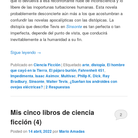
que lo devuelva a esa reconfortante nube de inconsciencia y lo
libere de las inoportunas turbaciones humanas. Esta novela
probablemente desconcierte aún más a los que acostumbran a
confundir las novelas apocalípticas con las distópicas. La
distopía que describe Tevis en
Sinsonte
es tan perfecta o tan
imperfecta, depende del punto de vista, que conducirá
inevitablemente a la humanidad a su fin.
Sigue leyendo
→
Publicado en
Ciencia Ficción
|
Etiquetado
arte
,
distopía
,
El hombre
que cayó en la Tierra
,
El pájaro burlón
,
Fahrenheit 451
,
Impedimenta
,
Isaac Asimov
,
Multivac
,
Philip K. Dick
,
Ray
Bradbury
,
Sinsonte
,
Walter Tevis
,
¿Sueñan los androides con
ovejas eléctricas?
|
2
Respuestas
Mis cinco libros de ciencia
2
ficción (4)
Posted on
14 abril, 2022
por
Mario Amadas