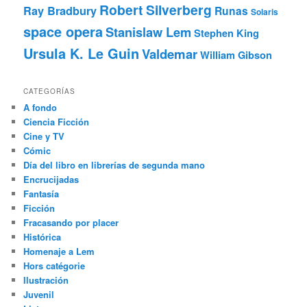
Robert Silverberg
Ray Bradbury
Runas
Solaris
space opera
Stanislaw Lem
Stephen King
Ursula K. Le Guin
Valdemar
William Gibson
CATEGORÍAS
A fondo
Ciencia Ficción
Cine y TV
Cómic
Día del libro en librerías de segunda mano
Encrucijadas
Fantasía
Ficción
Fracasando por placer
Histórica
Homenaje a Lem
Hors catégorie
Ilustración
Juvenil