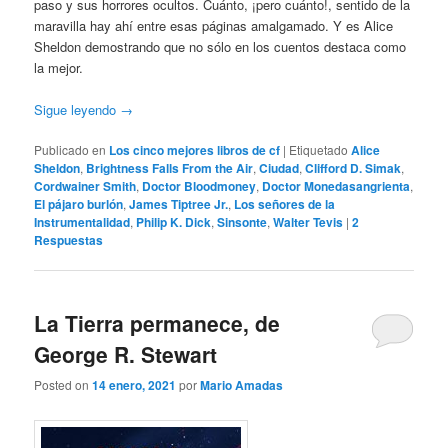
paso y sus horrores ocultos. Cuánto, ¡pero cuánto!, sentido de la
maravilla hay ahí entre esas páginas amalgamado. Y es Alice
Sheldon demostrando que no sólo en los cuentos destaca como
la mejor.
Sigue leyendo
→
Publicado en
Los cinco mejores libros de cf
|
Etiquetado
Alice
Sheldon
,
Brightness Falls From the Air
,
Ciudad
,
Clifford D. Simak
,
Cordwainer Smith
,
Doctor Bloodmoney
,
Doctor Monedasangrienta
,
El pájaro burlón
,
James Tiptree Jr.
,
Los señores de la
Instrumentalidad
,
Philip K. Dick
,
Sinsonte
,
Walter Tevis
|
2
Respuestas
La Tierra permanece, de
George R. Stewart
Posted on
14 enero, 2021
por
Mario Amadas