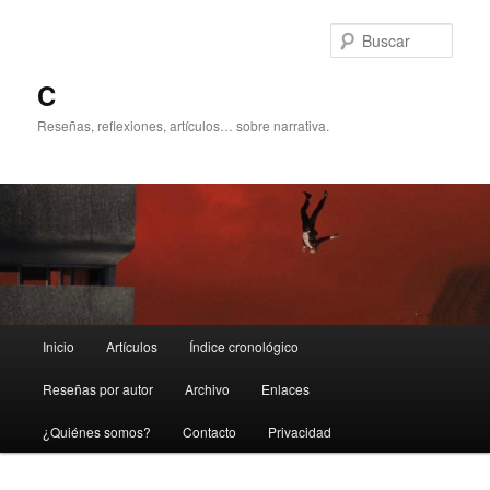
Ir
Ir
al
al
Busc
contenido
contenido
principal
secundario
C
Reseñas, reflexiones, artículos… sobre narrativa.
Menú
Inicio
Artículos
Índice cronológico
principal
Reseñas por autor
Archivo
Enlaces
¿Quiénes somos?
Contacto
Privacidad