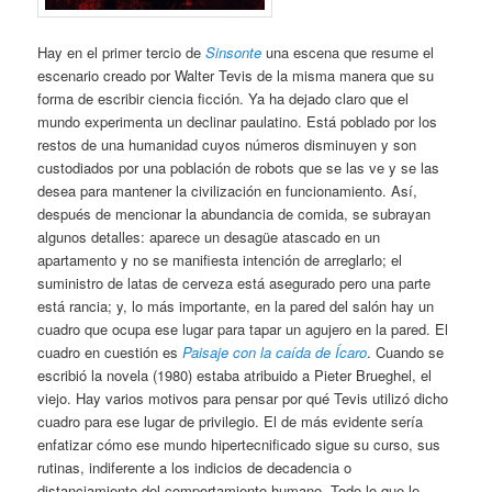
Hay en el primer tercio de
Sinsonte
una escena que resume el
escenario creado por Walter Tevis de la misma manera que su
forma de escribir ciencia ficción. Ya ha dejado claro que el
mundo experimenta un declinar paulatino. Está poblado por los
restos de una humanidad cuyos números disminuyen y son
custodiados por una población de robots que se las ve y se las
desea para mantener la civilización en funcionamiento. Así,
después de mencionar la abundancia de comida, se subrayan
algunos detalles: aparece un desagüe atascado en un
apartamento y no se manifiesta intención de arreglarlo; el
suministro de latas de cerveza está asegurado pero una parte
está rancia; y, lo más importante, en la pared del salón hay un
cuadro que ocupa ese lugar para tapar un agujero en la pared. El
cuadro en cuestión es
Paisaje con la caída de Ícaro
. Cuando se
escribió la novela (1980) estaba atribuido a Pieter Brueghel, el
viejo. Hay varios motivos para pensar por qué Tevis utilizó dicho
cuadro para ese lugar de privilegio. El de más evidente sería
enfatizar cómo ese mundo hipertecnificado sigue su curso, sus
rutinas, indiferente a los indicios de decadencia o
distanciamiento del comportamiento humano. Todo lo que le