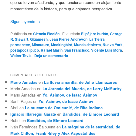
que se le van añadiendo, y que funcionan como un alejamiento
momentáneo de la historia, para que cojamos perspectiva.
Sigue leyendo
→
Publicado en
Ciencia Ficción
|
Etiquetado
El pájaro burlón
,
George
R. Stewart
,
Gigamesh
,
Jean Pierre Andrevon
,
La Tierra
permanece
,
Minotauro
,
Mockingbird
,
Mundo desierto
,
Nueva York
,
postapocalíptico
,
Rafael Marín
,
San Francisco
,
Vicente Luis Mora
,
Walter Tevis
|
Deja un comentario
COMENTARIOS RECIENTES
Mario Amadas
en
La lluvia amarilla, de Julio Llamazares
Mario Amadas
en
La Jornada del Muerto, de Larry McMurtry
Mario Amadas
en
Yo, Asimov, de Isaac Asimov
Santi Pages
en
Yo, Asimov, de Isaac Asimov
Abril
en
La mucama de Omicunlé, de Rita Indiana
Ignacio Illarregui Gárate
en
Bandidos, de Elmore Leonard
Rubel
en
Bandidos, de Elmore Leonard
Iván Fernández Balbuena
en
La máquina de la eternidad, de
Mark Clifton, Frank Riley y Alex Aspostolides