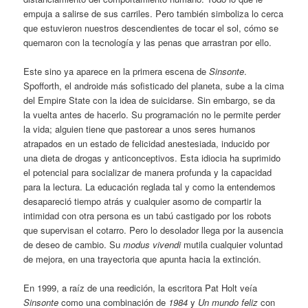
empuja a salirse de sus carriles. Pero también simboliza lo cerca
que estuvieron nuestros descendientes de tocar el sol, cómo se
quemaron con la tecnología y las penas que arrastran por ello.
Este sino ya aparece en la primera escena de
Sinsonte
.
Spofforth, el androide más sofisticado del planeta, sube a la cima
del Empire State con la idea de suicidarse. Sin embargo, se da
la vuelta antes de hacerlo. Su programación no le permite perder
la vida; alguien tiene que pastorear a unos seres humanos
atrapados en un estado de felicidad anestesiada, inducido por
una dieta de drogas y anticonceptivos. Esta idiocia ha suprimido
el potencial para socializar de manera profunda y la capacidad
para la lectura. La educación reglada tal y como la entendemos
desapareció tiempo atrás y cualquier asomo de compartir la
intimidad con otra persona es un tabú castigado por los robots
que supervisan el cotarro. Pero lo desolador llega por la ausencia
de deseo de cambio. Su
modus vivendi
mutila cualquier voluntad
de mejora, en una trayectoria que apunta hacia la extinción.
En 1999, a raíz de una reedición, la escritora Pat Holt veía
Sinsonte
como una combinación de
1984
y
Un mundo feliz
con