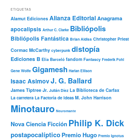
ETIQUETAS
Alianza Editorial
Anagrama
Alamut Ediciones
Bibliópolis
apocalipsis
Arthur C. Clarke
Bibliópolis Fantástica
Christopher Priest
Brian Aldiss
distopía
Cormac McCarthy
cyberpunk
Ediciones B
fandom
Elia Barceló
Fantascy
Frederik Pohl
Gigamesh
Gene Wolfe
Harlan Ellison
J. G. Ballard
Isaac Asimov
James Tiptree Jr.
La Biblioteca de Carfax
Julián Díez
M. John Harrison
La carretera
La Factoría de Ideas
Minotauro
Neuromante
Philip K. Dick
Nova Ciencia Ficción
postapocalíptico
Premio Hugo
Premio Ignotus