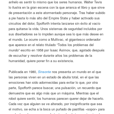
anhelo es sentir lo mismo que los seres humanos. Walter Tevis
lo ilustra en la gran escena con la que arranca el libro y que sirve
de presentación a este atormentado personaje. Tras haber subido
a pie hasta lo más alto del Empire State y haber activado sus
circuitos del dolor, Spofforth intenta lanzarse sin éxito al vacío
para quitarse la vida. Unos sistemas de seguridad incluidos por
sus diseñadores se lo impiden aunque sea lo que más desee en
el mundo. Le ocurre como a Multivac, el gigantesco ordenador
que aparece en el relato titulado “Todos los problemas del
mundo” escrito en 1958 por Isaac Asimov, que, agotado después
de escuchar y resolver durante años los problemas de la
humanidad, quiere poner fin a su existencia.
Publicada en 1980,
Sinsonte
nos presenta un mundo en el que
las personas viven en un estado de abulia total, en el que las
emociones han sido adormecidas para evitar lo que, por otra
parte, Spofforth parece buscar, una pulsación, un recuerdo que
demuestre que es algo más que un máquina. Mientras que el
robot quiere sentir, los humanos parecen querer dejar de hacerlo.
Cada vez que alguien se ve alterado, por insignificante que sea
el motivo, se echa a la boca un puñado de pastillas «sopor» para