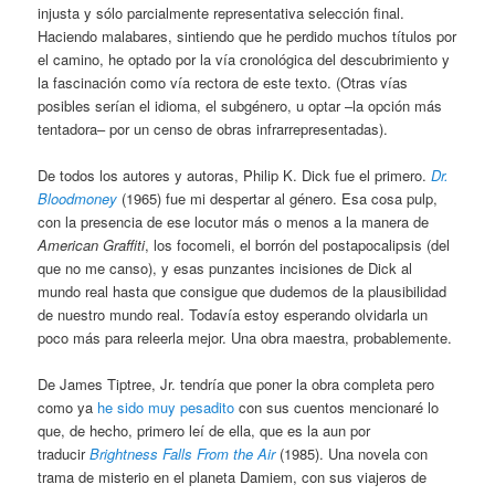
injusta y sólo parcialmente representativa selección final.
Haciendo malabares, sintiendo que he perdido muchos títulos por
el camino, he optado por la vía cronológica del descubrimiento y
la fascinación como vía rectora de este texto. (Otras vías
posibles serían el idioma, el subgénero, u optar –la opción más
tentadora– por un censo de obras infrarrepresentadas).
De todos los autores y autoras, Philip K. Dick fue el primero.
Dr.
Bloodmoney
(1965) fue mi despertar al género. Esa cosa pulp,
con la presencia de ese locutor más o menos a la manera de
American Graffiti
, los focomeli, el borrón del postapocalipsis (del
que no me canso), y esas punzantes incisiones de Dick al
mundo real hasta que consigue que dudemos de la plausibilidad
de nuestro mundo real. Todavía estoy esperando olvidarla un
poco más para releerla mejor. Una obra maestra, probablemente.
De James Tiptree, Jr. tendría que poner la obra completa pero
como ya
he sido muy pesadito
con sus cuentos mencionaré lo
que, de hecho, primero leí de ella, que es la aun por
traducir
Brightness Falls From the Air
(1985). Una novela con
trama de misterio en el planeta Damiem, con sus viajeros de