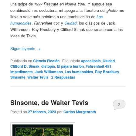
una golpe de
1997 Rescate en Nueva York
. Y aunque esa
combinación es seductora, mi apego a la literatura del
ghetto
me
lleva a verla más próxima a una combinación de
Los
humanoides
,
Fahrenheit 451
y
Ciudad
; los clásicos de Jack
Williamson, Ray Bradbury y Clifford Simak que se acercan a las
ideas de Tevis.
Sigue leyendo
→
Publicado en
Ciencia Ficción
|
Etiquetado
apocalipsis
,
Ciudad
,
Clifford D. Simak
,
distopía
,
El pájaro burlón
,
Fahrenheit 451
,
Impedimenta
,
Jack Williamson
,
Los humanoides
,
Ray Bradbury
,
Sinsonte
,
Walter Tevis
|
2
Respuestas
Sinsonte, de Walter Tevis
2
Posted on
27 febrero, 2023
por
Carlos Morgenroth