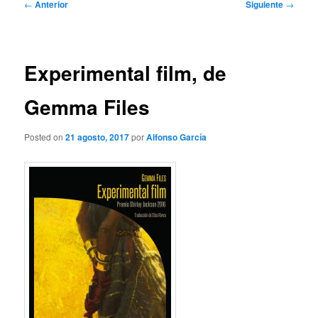
Navegación
←
Anterior
Siguiente
→
de
entradas
Experimental film, de
Gemma Files
Posted on
21 agosto, 2017
por
Alfonso García