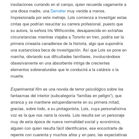
insolaciones currando en el campo, quien recuerda vagamente a
una diosa madre, una
Deméter
muy venida a menos.
Impresionada por este metraje, Lois comienza a investigar estas
cintas que podrían resucitar su carrera profesional, puesto que
su autora, la señora Iris Withcombe, desaparecida en extrañas
circunstancias mientras viajaba a Toronto en tren, podría ser la
primera cineasta canadiense de la historia, algo que supondría
una sustanciosa beca de investigación. Así que Lois se pone en
marcha, obviando sus dificultades familiares, involucrándose
obsesivamente en una absorbente intriga de crecientes
elementos sobrenaturales que le conducirá a la catársis o la
muerte.
Experimental film
es una novela de terror psicológico sobre los
fantasmas del interior (subcategoría “familias en peligro”), que
arranca y se mantiene estupendamente en su primera mitad,
gracias, sobre todo, a su protagonista, Lois, cuya personalísima
voz es la que nos narra la novela. Lois resulta ser un personaje
muy de esta época de nueva normalidad social y económica,
alguien con quien resulta fácil identificarse, ese encontrarte de
repente con cuarenta y muchos años y en paro, las expectativas