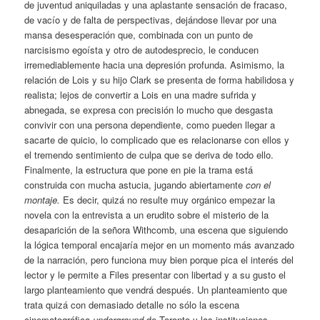
de juventud aniquiladas y una aplastante sensación de fracaso,
de vacío y de falta de perspectivas, dejándose llevar por una
mansa desesperación que, combinada con un punto de
narcisismo egoísta y otro de autodesprecio, le conducen
irremediablemente hacia una depresión profunda. Asimismo, la
relación de Lois y su hijo Clark se presenta de forma habilidosa y
realista; lejos de convertir a Lois en una madre sufrida y
abnegada, se expresa con precisión lo mucho que desgasta
convivir con una persona dependiente, como pueden llegar a
sacarte de quicio, lo complicado que es relacionarse con ellos y
el tremendo sentimiento de culpa que se deriva de todo ello.
Finalmente, la estructura que pone en pie la trama está
construida con mucha astucia, jugando abiertamente
con el
montaje.
Es decir, quizá no resulte muy orgánico empezar la
novela con la entrevista a un erudito sobre el misterio de la
desaparición de la señora Withcomb, una escena que siguiendo
la lógica temporal encajaría mejor en un momento más avanzado
de la narración, pero funciona muy bien porque pica el interés del
lector y le permite a Files presentar con libertad y a su gusto el
largo planteamiento que vendrá después. Un planteamiento que
trata quizá con demasiado detalle no sólo la escena
cinematográfica
underground
de Toronto y las instituciones