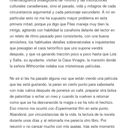
culturales canadienses, sino el pasado, vida y milagros de cada
circunstancia argumental y cada personaje secundario. A mí en
particular esto no me ha supuesto mayor problema en esta
primera mitad, porque ya digo que Files maneja muy bien la
intriga, agitando con habilidad la zanahoria delante del lector en
un relato de ritmo pausado pero consistente, con una buena
atmósfera, los habituales detalles sobrenaturales e inquietantes
que presagian el caos terrorífico que uno supone vendrá
después, y que va ganando tracción poco a poco hasta que Lois
y Safie, su ayudante, visitan la Casa Vinagre, la mansión donde
la señora Withcombe rodaba sus misteriosas películas.
No sé si les ha pasado alguna vez que están viendo una película
que les está gustando, la paran en cierto punto para saborearla
con más calma después de ponerse un café, preparar otra bolsa
de palomitas o echar un meo y cuando la vuelven a retomar
como que se ha desvanecido la magia o se ha roto el hechizo.
Eso mismo me ocurrió con
Experimental film
en este punto.
Abandoné, por circunstancias de la vida, la lectura de la novela
durante unos días y al retomarla me parecía otro libro. Por
resumir y no cansar mucho con mis quejas, tras este momento