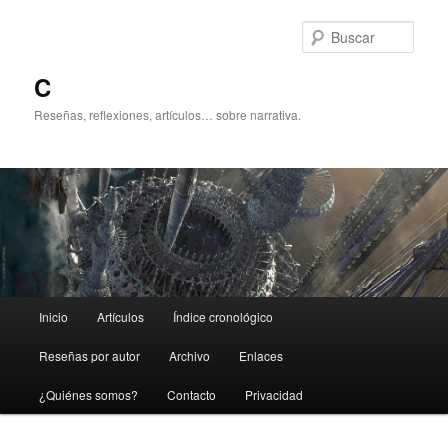
Ir
al
Busc
contenido
principal
C
Reseñas, reflexiones, artículos… sobre narrativa.
Menú
Inicio
Artículos
Índice cronológico
principal
Reseñas por autor
Archivo
Enlaces
¿Quiénes somos?
Contacto
Privacidad