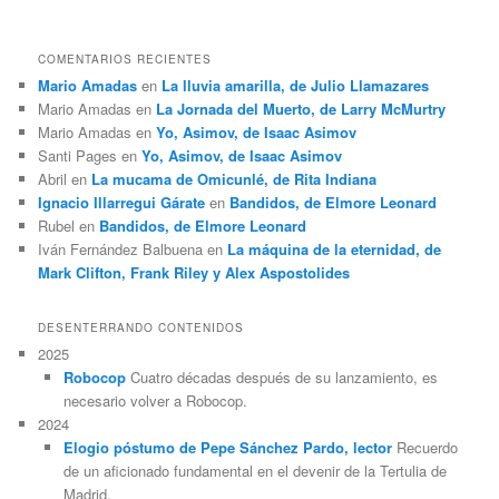
COMENTARIOS RECIENTES
Mario Amadas
en
La lluvia amarilla, de Julio Llamazares
Mario Amadas
en
La Jornada del Muerto, de Larry McMurtry
Mario Amadas
en
Yo, Asimov, de Isaac Asimov
Santi Pages
en
Yo, Asimov, de Isaac Asimov
Abril
en
La mucama de Omicunlé, de Rita Indiana
Ignacio Illarregui Gárate
en
Bandidos, de Elmore Leonard
Rubel
en
Bandidos, de Elmore Leonard
Iván Fernández Balbuena
en
La máquina de la eternidad, de
Mark Clifton, Frank Riley y Alex Aspostolides
DESENTERRANDO CONTENIDOS
2025
Robocop
Cuatro décadas después de su lanzamiento, es
necesario volver a Robocop.
2024
Elogio póstumo de Pepe Sánchez Pardo, lector
Recuerdo
de un aficionado fundamental en el devenir de la Tertulia de
Madrid.