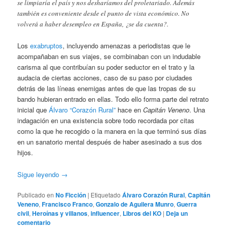
se limpiaría el país y nos desharíamos del proletariado. Además
también es conveniente desde el punto de vista económico. No
volverá a haber desempleo en España, ¿se da cuenta?.
Los
exabruptos
, incluyendo amenazas a periodistas que le
acompañaban en sus viajes, se combinaban con un indudable
carisma al que contribuían su poder seductor en el trato y la
audacia de ciertas acciones, caso de su paso por ciudades
detrás de las líneas enemigas antes de que las tropas de su
bando hubieran entrado en ellas. Todo ello forma parte del retrato
inicial que
Álvaro “Corazón Rural”
hace en
Capitán Veneno
. Una
indagación en una existencia sobre todo recordada por citas
como la que he recogido o la manera en la que terminó sus días
en un sanatorio mental después de haber asesinado a sus dos
hijos.
Sigue leyendo
→
Publicado en
No Ficción
|
Etiquetado
Álvaro Corazón Rural
,
Capitán
Veneno
,
Francisco Franco
,
Gonzalo de Aguilera Munro
,
Guerra
civil
,
Heroínas y villanos
,
influencer
,
Libros del KO
|
Deja un
comentario