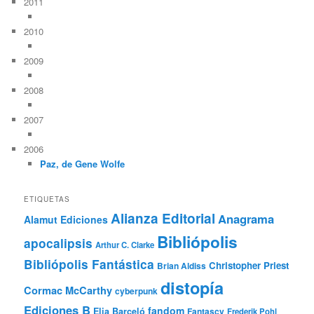
2011
2010
2009
2008
2007
2006
Paz, de Gene Wolfe
ETIQUETAS
Alianza Editorial
Anagrama
Alamut Ediciones
Bibliópolis
apocalipsis
Arthur C. Clarke
Bibliópolis Fantástica
Christopher Priest
Brian Aldiss
distopía
Cormac McCarthy
cyberpunk
Ediciones B
fandom
Elia Barceló
Fantascy
Frederik Pohl