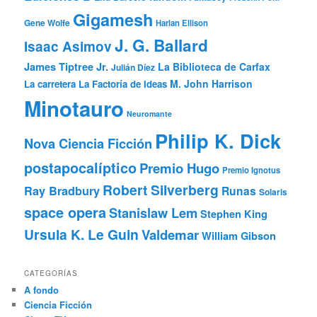
Gigamesh
Gene Wolfe
Harlan Ellison
J. G. Ballard
Isaac Asimov
James Tiptree Jr.
La Biblioteca de Carfax
Julián Díez
M. John Harrison
La carretera
La Factoría de Ideas
Minotauro
Neuromante
Philip K. Dick
Nova Ciencia Ficción
postapocalíptico
Premio Hugo
Premio Ignotus
Robert Silverberg
Ray Bradbury
Runas
Solaris
space opera
Stanislaw Lem
Stephen King
Ursula K. Le Guin
Valdemar
William Gibson
CATEGORÍAS
A fondo
Ciencia Ficción