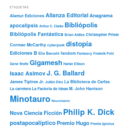
ETIQUETAS
Alianza Editorial
Anagrama
Alamut Ediciones
Bibliópolis
apocalipsis
Arthur C. Clarke
Bibliópolis Fantástica
Christopher Priest
Brian Aldiss
distopía
Cormac McCarthy
cyberpunk
Ediciones B
fandom
Elia Barceló
Fantascy
Frederik Pohl
Gigamesh
Gene Wolfe
Harlan Ellison
J. G. Ballard
Isaac Asimov
James Tiptree Jr.
La Biblioteca de Carfax
Julián Díez
M. John Harrison
La carretera
La Factoría de Ideas
Minotauro
Neuromante
Philip K. Dick
Nova Ciencia Ficción
postapocalíptico
Premio Hugo
Premio Ignotus