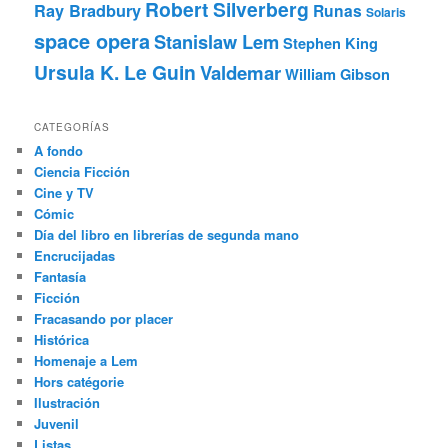
Robert Silverberg
Ray Bradbury
Runas
Solaris
space opera
Stanislaw Lem
Stephen King
Ursula K. Le Guin
Valdemar
William Gibson
CATEGORÍAS
A fondo
Ciencia Ficción
Cine y TV
Cómic
Día del libro en librerías de segunda mano
Encrucijadas
Fantasía
Ficción
Fracasando por placer
Histórica
Homenaje a Lem
Hors catégorie
Ilustración
Juvenil
Listas