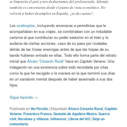
se limpiaría el país y nos desharíamos del proletariado. Además
también es conveniente desde el punto de vista económico. No
volverá a haber desempleo en España, ¿se da cuenta?.
Los
exabruptos
, incluyendo amenazas a periodistas que le
acompañaban en sus viajes, se combinaban con un indudable
carisma al que contribuían su poder seductor en el trato y la
audacia de ciertas acciones, caso de su paso por ciudades
detrás de las líneas enemigas antes de que las tropas de su
bando hubieran entrado en ellas. Todo ello forma parte del retrato
inicial que
Álvaro “Corazón Rural”
hace en
Capitán Veneno
. Una
indagación en una existencia sobre todo recordada por citas
como la que he recogido o la manera en la que terminó sus días
en un sanatorio mental después de haber asesinado a sus dos
hijos.
Sigue leyendo
→
Publicado en
No Ficción
|
Etiquetado
Álvaro Corazón Rural
,
Capitán
Veneno
,
Francisco Franco
,
Gonzalo de Aguilera Munro
,
Guerra
civil
,
Heroínas y villanos
,
influencer
,
Libros del KO
|
Deja un
comentario