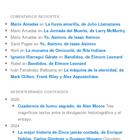
COMENTARIOS RECIENTES
Mario Amadas
en
La lluvia amarilla, de Julio Llamazares
Mario Amadas
en
La Jornada del Muerto, de Larry McMurtry
Mario Amadas
en
Yo, Asimov, de Isaac Asimov
Santi Pages
en
Yo, Asimov, de Isaac Asimov
Abril
en
La mucama de Omicunlé, de Rita Indiana
Ignacio Illarregui Gárate
en
Bandidos, de Elmore Leonard
Rubel
en
Bandidos, de Elmore Leonard
Iván Fernández Balbuena
en
La máquina de la eternidad, de
Mark Clifton, Frank Riley y Alex Aspostolides
DESENTERRANDO CONTENIDOS
2025
Cuadernos de humo sagrado, de Alan Moore
Tres
magníficos textos entre la divulgación historiográfica y el
ensayo.
2024
La mejor historia de Zinco jamás contada, de Enrique
Doblas, Carlos Giménez y Gustavo Higuero
Completo