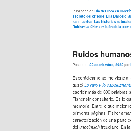
Publicado en
Día del libro en libre
secreto del orfebre
,
Elia Barceló
,
J
los muertos
,
Las historias naturale
Rakhat La última misión de la com
Ruidos humanos,
Posted on
22 septiembre, 2022
por
Esporádicamente me viene a l
gustó
Lo raro y lo espeluznant
escribir más de 300 palabras s
Fisher sin consultarlo. Es lo q
memoria. Entre lo que mejor r
primeras páginas: Fisher ama
caracterización de una parte del
del
unheimlich
freudiano. En la