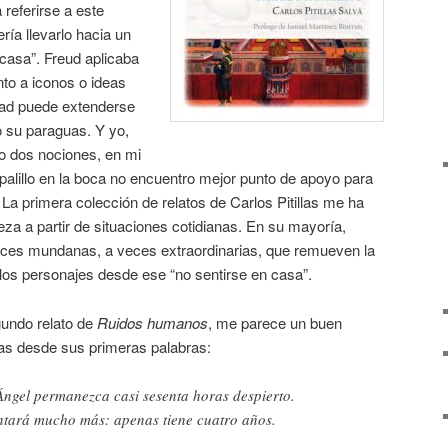
 referirse a este
ría llevarlo hacia un
casa”. Freud aplicaba
to a iconos o ideas
idad puede extenderse
 su paraguas. Y yo,
o dos nociones, en mi
 palillo en la boca no encuentro mejor punto de apoyo para
. La primera colección de relatos de Carlos Pitillas me ha
za a partir de situaciones cotidianas. En su mayoría,
eces mundanas, a veces extraordinarias, que remueven la
los personajes desde ese “no sentirse en casa”.
gundo relato de
Ruidos humanos
, me parece un buen
llas desde sus primeras palabras:
gel permanezca casi sesenta horas despierto.
tará mucho más: apenas tiene cuatro años.