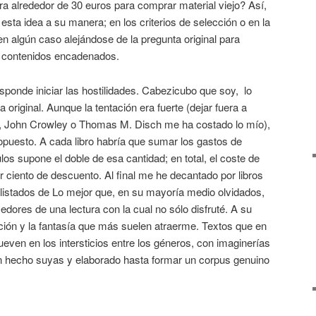
ra alrededor de 30 euros para comprar material viejo? Así,
sta idea a su manera; en los criterios de selección o en la
en algún caso alejándose de la pregunta original para
de contenidos encadenados.
ponde iniciar las hostilidades. Cabezicubo que soy, lo
original. Aunque la tentación era fuerte (dejar fuera a
a, John Crowley o Thomas M. Disch me ha costado lo mío),
opuesto. A cada libro habría que sumar los gastos de
ulos supone el doble de esa cantidad; en total, el coste de
 ciento de descuento. Al final me he decantado por libros
 listados de Lo mejor que, en su mayoría medio olvidados,
ores de una lectura con la cual no sólo disfruté. A su
ción y la fantasía que más suelen atraerme. Textos que en
ven en los intersticios entre los géneros, con imaginerías
 hecho suyas y elaborado hasta formar un corpus genuino