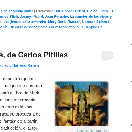
rías de segunda mano
|
Etiquetado
Christopher Priest
,
Día del Libro
,
El
ames Blish
,
Jesmyn Ward
,
Joan Perucho
,
La canción de los vivos y
s
,
Los jinetes de la antorcha
,
Mary Doria Russell
,
Norman Spinrad
,
pañía
,
Un caso de conciencia
,
Un verano infinito
|
1
Respuesta
 de Carlos Pitillas
1
Ignacio Illarregui Gárate
a cabeza lo que me
e
, aunque me costaría
obre el libro de Mark
ue tiene mi precaria
ecuerdo están las
rraba su propuesta de
 fantástico a partir
 traducción, el autor