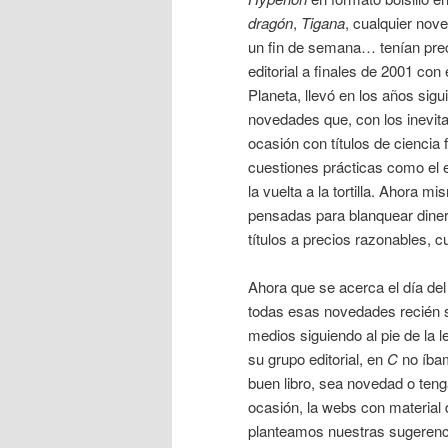
dragón
,
Tigana
, cualquier nov
un fin de semana… tenían pre
editorial a finales de 2001 con
Planeta, llevó en los años sig
novedades que, con los inevitab
ocasión con títulos de ciencia f
cuestiones prácticas como el 
la vuelta a la tortilla. Ahora m
pensadas para blanquear diner
títulos a precios razonables, c
Ahora que se acerca el día del
todas esas novedades recién s
medios siguiendo al pie de la 
su grupo editorial, en
C
no íbam
buen libro, sea novedad o ten
ocasión, la webs con materia
planteamos nuestras sugerenc