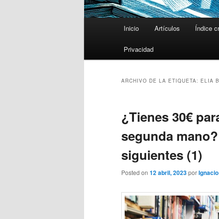
Menú
Inicio
Artículos
Índice c
principal
Privacidad
ARCHIVO DE LA ETIQUETA:
ELIA 
¿Tienes 30€ para
segunda mano? 
siguientes (1)
Posted on
12 abril, 2023
por
Ignacio