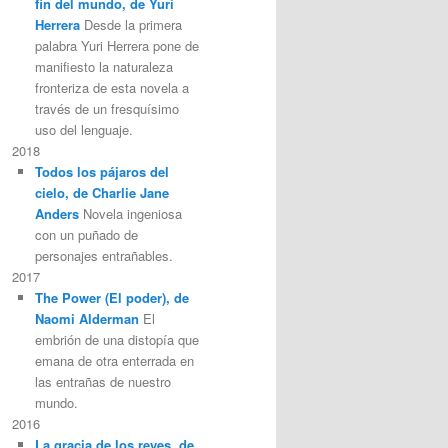
fin del mundo, de Yuri
Herrera
Desde la primera
palabra Yuri Herrera pone de
manifiesto la naturaleza
fronteriza de esta novela a
través de un fresquísimo
uso del lenguaje.
2018
Todos los pájaros del
cielo, de Charlie Jane
Anders
Novela ingeniosa
con un puñado de
personajes entrañables.
2017
The Power (El poder), de
Naomi Alderman
El
embrión de una distopía que
emana de otra enterrada en
las entrañas de nuestro
mundo.
2016
La gracia de los reyes, de