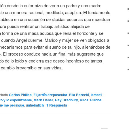
ción desde lo enfermizo de ver a un padre y una madre
a, de una manera racional, meditada, aséptica. El fundamento
tablece en una sucesión de rápidas escenas que muestran
adre pueda realizar un trabajo artístico alejada de
n forma de una masa acuosa que llena el horizonte y se
 cuando Ángel duerme. Marido y mujer se ven obligados a
mecanismos para evitar el sueño de su hijo, alienándose de
. El proceso conduce hacia un final más sugerente que
ido de lo leído y encierra ese deseo inconfeso de tantos
 cambio irreversible en sus vidas.
etado
Carlos Pitillas
,
El jardín crepuscular
,
Elia Barceló
,
Ismael
ro y lo espeluznante
,
Mark Fisher
,
Ray Bradbury
,
Ritos
,
Ruidos
ue me persigue
,
unheimlich
|
1
Respuesta