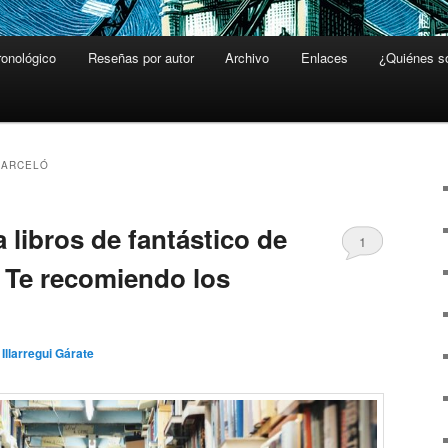
ronológico
Reseñas por autor
Archivo
Enlaces
¿Quiénes 
BARCELÓ
 libros de fantástico de
1
Te recomiendo los
 Illarregui Gárate