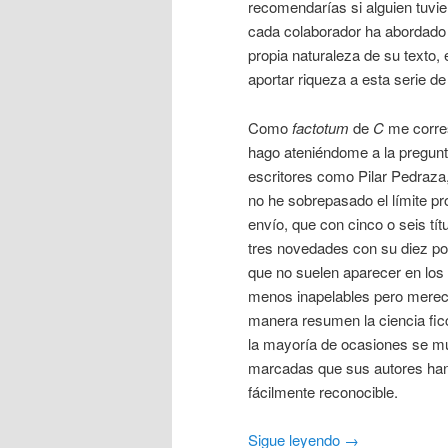
recomendarías si alguien tuvie
cada colaborador ha abordado e
propia naturaleza de su texto, 
aportar riqueza a esta serie 
Como
factotum
de
C
me corres
hago ateniéndome a la pregunta 
escritores como Pilar Pedraz
no he sobrepasado el límite pr
envío, que con cinco o seis tít
tres novedades con su diez por
que no suelen aparecer en los
menos inapelables pero mereced
manera resumen la ciencia fic
la mayoría de ocasiones se mue
marcadas que sus autores han
fácilmente reconocible.
Sigue leyendo
→