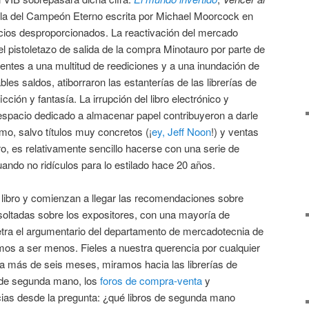
ela del Campeón Eterno escrita por Michael Moorcock en
cios desproporcionados. La reactivación del mercado
 el pistoletazo de salida de la compra Minotauro por parte de
uientes a una multitud de reediciones y a una inundación de
les saldos, atiborraron las estanterías de las librerías de
icción y fantasía. La irrupción del libro electrónico y
espacio dedicado a almacenar papel contribuyeron a darle
ismo, salvo títulos muy concretos (¡
ey, Jeff Noon
!) y ventas
o, es relativamente sencillo hacerse con una serie de
uando no ridículos para lo estilado hace 20 años.
 libro y comienzan a llegar las recomendaciones sobre
oltadas sobre los expositores, con una mayoría de
letra el argumentario del departamento de mercadotecnia de
os a ser menos. Fieles a nuestra querencia por cualquier
ga más de seis meses, miramos hacia las librerías de
l de segunda mano, los
foros de compra-venta
y
ias desde la pregunta: ¿qué libros de segunda mano