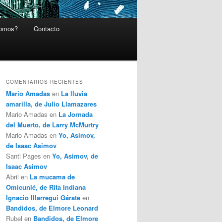
somos?
Contacto
COMENTARIOS RECIENTES
Mario Amadas
en
La lluvia
amarilla, de Julio Llamazares
Mario Amadas
en
La Jornada
del Muerto, de Larry McMurtry
Mario Amadas
en
Yo, Asimov,
de Isaac Asimov
Santi Pages
en
Yo, Asimov, de
Isaac Asimov
Abril
en
La mucama de
Omicunlé, de Rita Indiana
Ignacio Illarregui Gárate
en
Bandidos, de Elmore Leonard
Rubel
en
Bandidos, de Elmore