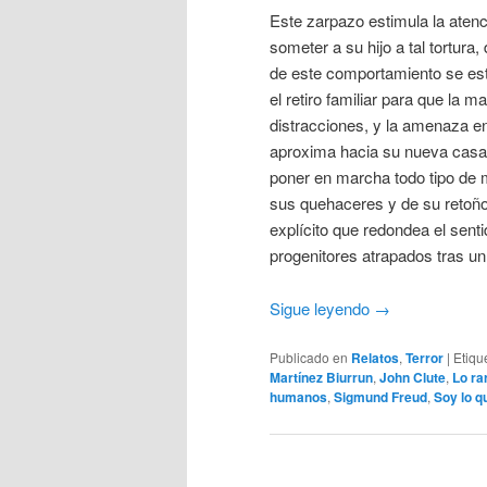
Este zarpazo estimula la aten
someter a su hijo a tal tortur
de este comportamiento se es
el retiro familiar para que la m
distracciones, y la amenaza e
aproxima hacia su nueva casa
poner en marcha todo tipo de 
sus quehaceres y de su retoño
explícito que redondea el sent
progenitores atrapados tras un
Sigue leyendo
→
Publicado en
Relatos
,
Terror
|
Etiqu
Martínez Biurrun
,
John Clute
,
Lo ra
humanos
,
Sigmund Freud
,
Soy lo q