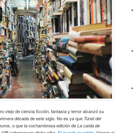
ro viejo de ciencia ficción, fantasía y terror alcanzó su
primera década de este siglo. No es ya que
Túnel del
euros, o que la cochambrosa edición de
La caída de
n VIB sobrepasara dicha cifra.
El mundo invertido
,
Vencer al