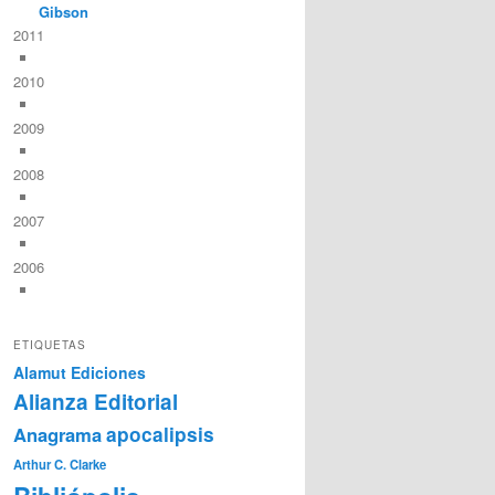
Gibson
2011
2010
2009
2008
2007
2006
ETIQUETAS
Alamut Ediciones
Alianza Editorial
Anagrama
apocalipsis
Arthur C. Clarke