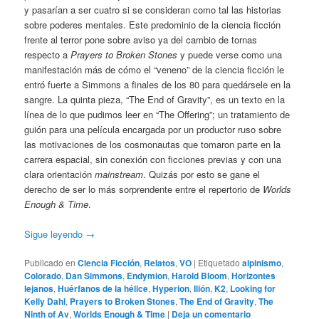
y pasarían a ser cuatro si se consideran como tal las historias
sobre poderes mentales. Este predominio de la ciencia ficción
frente al terror pone sobre aviso ya del cambio de tornas
respecto a
Prayers to Broken Stones
y puede verse como una
manifestación más de cómo el “veneno” de la ciencia ficción le
entró fuerte a Simmons a finales de los 80 para quedársele en la
sangre. La quinta pieza, “The End of Gravity”, es un texto en la
línea de lo que pudimos leer en “The Offering”; un tratamiento de
guión para una película encargada por un productor ruso sobre
las motivaciones de los cosmonautas que tomaron parte en la
carrera espacial, sin conexión con ficciones previas y con una
clara orientación
mainstream
. Quizás por esto se gane el
derecho de ser lo más sorprendente entre el repertorio de
Worlds
Enough & Time
.
Sigue leyendo
→
Publicado en
Ciencia Ficción
,
Relatos
,
VO
|
Etiquetado
alpinismo
,
Colorado
,
Dan Simmons
,
Endymion
,
Harold Bloom
,
Horizontes
lejanos
,
Huérfanos de la hélice
,
Hyperion
,
Ilión
,
K2
,
Looking for
Kelly Dahl
,
Prayers to Broken Stones
,
The End of Gravity
,
The
Ninth of Av
,
Worlds Enough & Time
|
Deja un comentario