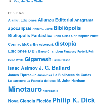
Paz, de Gene Wolfe
ETIQUETAS
Alianza Editorial
Anagrama
Alamut Ediciones
Bibliópolis
apocalipsis
Arthur C. Clarke
Bibliópolis Fantástica
Christopher Priest
Brian Aldiss
distopía
Cormac McCarthy
cyberpunk
Ediciones B
fandom
Elia Barceló
Fantascy
Frederik Pohl
Gigamesh
Gene Wolfe
Harlan Ellison
J. G. Ballard
Isaac Asimov
James Tiptree Jr.
La Biblioteca de Carfax
Julián Díez
M. John Harrison
La carretera
La Factoría de Ideas
Minotauro
Neuromante
Philip K. Dick
Nova Ciencia Ficción