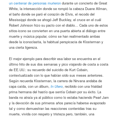
un centenar de personas murieron
durante un concierto de Great
White, la intersección donde se rompió la cabeza Duane Allman,
el baño donde se paró el corazón de Elvis, el recodo del
Mississippi donde se ahogó Jeff Buckley, el cruce en el cuál
Robert Johnson hizo su pacto con el diablo… Cada uno de estos
sitios-icono se convierten en una puerta abierta al diálogo entre
muerte y música popular, cómo se han realimentado ambas
desde la iconoclastia, la habitual perspicacia de Klosterman y
una cierta ligereza.
El mejor ejemplo para describir esa labor se encuentra en el
último hito de sus dos semanas y pico viajando de costa a costa
de EE.UU.: su recuerdo del suicidio de Kurt Cobain,
contextualizado con lo que habían sido sus meses anteriores.
Según recuerda Klosterman, la carrera de Nirvana andaba de
capa caída, con un álbum,
In Utero
, recibido con una frialdad
prima hermana del hastío que sentía Cobain por su éxito. La
banda no atraía ya al público como lo estaba haciendo Pearl Jam
y la devoción de sus primeros años parecía haberse evaporado
tal y como demuestran las reacciones contenidas tras su
muerte, vivida con respeto y tristeza pero, también, una