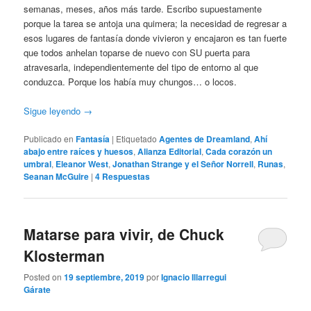
semanas, meses, años más tarde. Escribo supuestamente
porque la tarea se antoja una quimera; la necesidad de regresar a
esos lugares de fantasía donde vivieron y encajaron es tan fuerte
que todos anhelan toparse de nuevo con SU puerta para
atravesarla, independientemente del tipo de entorno al que
conduzca. Porque los había muy chungos… o locos.
Sigue leyendo
→
Publicado en
Fantasía
|
Etiquetado
Agentes de Dreamland
,
Ahí
abajo entre raíces y huesos
,
Alianza Editorial
,
Cada corazón un
umbral
,
Eleanor West
,
Jonathan Strange y el Señor Norrell
,
Runas
,
Seanan McGuire
|
4
Respuestas
Matarse para vivir, de Chuck
Klosterman
Posted on
19 septiembre, 2019
por
Ignacio Illarregui
Gárate