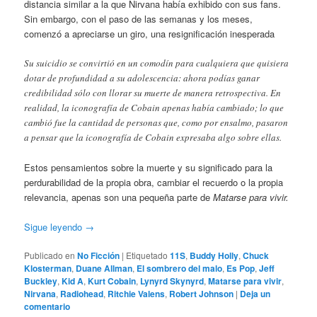
distancia similar a la que Nirvana había exhibido con sus fans.
Sin embargo, con el paso de las semanas y los meses,
comenzó a apreciarse un giro, una resignificación inesperada
Su suicidio se convirtió en un comodín para cualquiera que quisiera
dotar de profundidad a su adolescencia: ahora podías ganar
credibilidad sólo con llorar su muerte de manera retrospectiva. En
realidad, la iconografía de Cobain apenas había cambiado; lo que
cambió fue la cantidad de personas que, como por ensalmo, pasaron
a pensar que la iconografía de Cobain expresaba algo sobre ellas.
Estos pensamientos sobre la muerte y su significado para la
perdurabilidad de la propia obra, cambiar el recuerdo o la propia
relevancia, apenas son una pequeña parte de
Matarse para vivir.
Sigue leyendo
→
Publicado en
No Ficción
|
Etiquetado
11S
,
Buddy Holly
,
Chuck
Klosterman
,
Duane Allman
,
El sombrero del malo
,
Es Pop
,
Jeff
Buckley
,
Kid A
,
Kurt Cobain
,
Lynyrd Skynyrd
,
Matarse para vivir
,
Nirvana
,
Radiohead
,
Ritchie Valens
,
Robert Johnson
|
Deja un
comentario