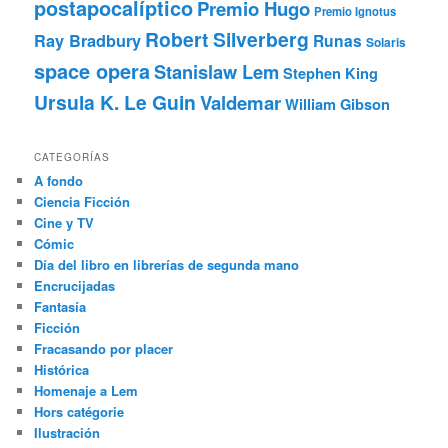
postapocalíptico
Premio Hugo
Premio Ignotus
Robert Silverberg
Ray Bradbury
Runas
Solaris
space opera
Stanislaw Lem
Stephen King
Ursula K. Le Guin
Valdemar
William Gibson
CATEGORÍAS
A fondo
Ciencia Ficción
Cine y TV
Cómic
Día del libro en librerías de segunda mano
Encrucijadas
Fantasía
Ficción
Fracasando por placer
Histórica
Homenaje a Lem
Hors catégorie
Ilustración