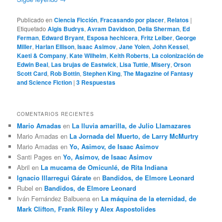
Publicado en
Ciencia Ficción
,
Fracasando por placer
,
Relatos
|
Etiquetado
Algis Budrys
,
Avram Davidson
,
Delia Sherman
,
Ed
Ferman
,
Edward Bryant
,
Esposa hechicera
,
Fritz Leiber
,
George
Miller
,
Harlan Ellison
,
Isaac Asimov
,
Jane Yolen
,
John Kessel
,
Kaeti & Company
,
Kate Wilhelm
,
Keith Roberts
,
La colonización de
Edwin Beal
,
Las brujas de Eastwick
,
Lisa Tuttle
,
Misery
,
Orson
Scott Card
,
Rob Bottin
,
Stephen King
,
The Magazine of Fantasy
and Science Fiction
|
3
Respuestas
COMENTARIOS RECIENTES
Mario Amadas
en
La lluvia amarilla, de Julio Llamazares
Mario Amadas
en
La Jornada del Muerto, de Larry McMurtry
Mario Amadas
en
Yo, Asimov, de Isaac Asimov
Santi Pages
en
Yo, Asimov, de Isaac Asimov
Abril
en
La mucama de Omicunlé, de Rita Indiana
Ignacio Illarregui Gárate
en
Bandidos, de Elmore Leonard
Rubel
en
Bandidos, de Elmore Leonard
Iván Fernández Balbuena
en
La máquina de la eternidad, de
Mark Clifton, Frank Riley y Alex Aspostolides