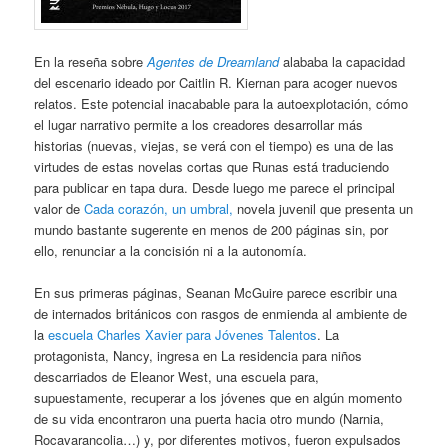
En la reseña sobre
Agentes de Dreamland
alababa la capacidad
del escenario ideado por Caitlin R. Kiernan para acoger nuevos
relatos. Este potencial inacabable para la autoexplotación, cómo
el lugar narrativo permite a los creadores desarrollar más
historias (nuevas, viejas, se verá con el tiempo) es una de las
virtudes de estas novelas cortas que Runas está traduciendo
para publicar en tapa dura. Desde luego me parece el principal
valor de
Cada corazón, un umbral,
novela juvenil que presenta un
mundo bastante sugerente en menos de 200 páginas sin, por
ello, renunciar a la concisión ni a la autonomía.
En sus primeras páginas, Seanan McGuire parece escribir una
de internados británicos con rasgos de enmienda al ambiente de
la
escuela Charles Xavier para Jóvenes Talentos
. La
protagonista, Nancy, ingresa en La residencia para niños
descarriados de Eleanor West, una escuela para,
supuestamente, recuperar a los jóvenes que en algún momento
de su vida encontraron una puerta hacia otro mundo (Narnia,
Rocavarancolia…) y, por diferentes motivos, fueron expulsados