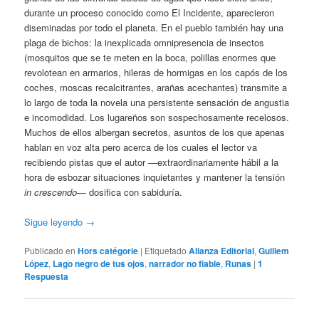
durante un proceso conocido como El Incidente, aparecieron
diseminadas por todo el planeta. En el pueblo también hay una
plaga de bichos: la inexplicada omnipresencia de insectos
(mosquitos que se te meten en la boca, polillas enormes que
revolotean en armarios, hileras de hormigas en los capós de los
coches, moscas recalcitrantes, arañas acechantes) transmite a
lo largo de toda la novela una persistente sensación de angustia
e incomodidad. Los lugareños son sospechosamente recelosos.
Muchos de ellos albergan secretos, asuntos de los que apenas
hablan en voz alta pero acerca de los cuales el lector va
recibiendo pistas que el autor —extraordinariamente hábil a la
hora de esbozar situaciones inquietantes y mantener la tensión
in crescendo
— dosifica con sabiduría.
Sigue leyendo
→
Publicado en
Hors catégorie
|
Etiquetado
Alianza Editorial
,
Guillem
López
,
Lago negro de tus ojos
,
narrador no fiable
,
Runas
|
1
Respuesta