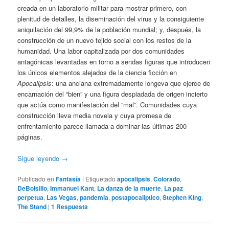
creada en un laboratorio militar para mostrar primero, con
plenitud de detalles, la diseminación del virus y la consiguiente
aniquilación del 99,9% de la población mundial; y, después, la
construcción de un nuevo tejido social con los restos de la
humanidad. Una labor capitalizada por dos comunidades
antagónicas levantadas en torno a sendas figuras que introducen
los únicos elementos alejados de la ciencia ficción en
Apocalipsis
: una anciana extremadamente longeva que ejerce de
encarnación del “bien” y una figura despiadada de origen incierto
que actúa como manifestación del “mal”. Comunidades cuya
construcción lleva media novela y cuya promesa de
enfrentamiento parece llamada a dominar las últimas 200
páginas.
Sigue leyendo
→
Publicado en
Fantasía
|
Etiquetado
apocalipsis
,
Colorado
,
DeBolsillo
,
Immanuel Kant
,
La danza de la muerte
,
La paz
perpetua
,
Las Vegas
,
pandemia
,
postapocalíptico
,
Stephen King
,
The Stand
|
1
Respuesta