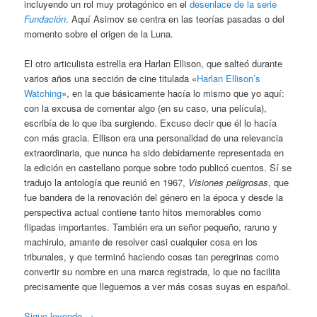
incluyendo un rol muy protagónico en el
desenlace de la serie
Fundación
. Aquí Asimov se centra en las teorías pasadas o del
momento sobre el origen de la Luna.
El otro articulista estrella era Harlan Ellison, que salteó durante
varios años una sección de cine titulada «
Harlan Ellison’s
Watching
», en la que básicamente hacía lo mismo que yo aquí:
con la excusa de comentar algo (en su caso, una película),
escribía de lo que iba surgiendo. Excuso decir que él lo hacía
con más gracia. Ellison era una personalidad de una relevancia
extraordinaria, que nunca ha sido debidamente representada en
la edición en castellano porque sobre todo publicó cuentos. Sí se
tradujo la antología que reunió en 1967,
Visiones peligrosas
, que
fue bandera de la renovación del género en la época y desde la
perspectiva actual contiene tanto hitos memorables como
flipadas importantes. También era un señor pequeño, raruno y
machirulo, amante de resolver casi cualquier cosa en los
tribunales, y que terminó haciendo cosas tan peregrinas como
convertir su nombre en una marca registrada, lo que no facilita
precisamente que lleguemos a ver más cosas suyas en español.
Sigue leyendo
→