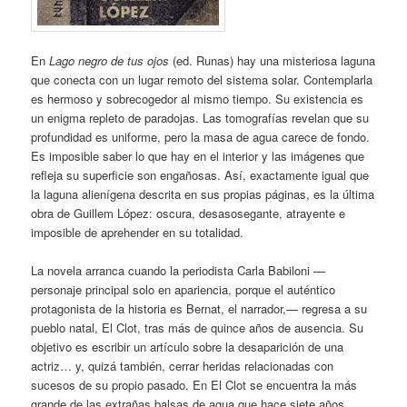
En
Lago negro de tus ojos
(ed. Runas) hay una misteriosa laguna
que conecta con un lugar remoto del sistema solar. Contemplarla
es hermoso y sobrecogedor al mismo tiempo. Su existencia es
un enigma repleto de paradojas. Las tomografías revelan que su
profundidad es uniforme, pero la masa de agua carece de fondo.
Es imposible saber lo que hay en el interior y las imágenes que
refleja su superficie son engañosas. Así, exactamente igual que
la laguna alienígena descrita en sus propias páginas, es la última
obra de Guillem López: oscura, desasosegante, atrayente e
imposible de aprehender en su totalidad.
La novela arranca cuando la periodista Carla Babiloni —
personaje principal solo en apariencia, porque el auténtico
protagonista de la historia es Bernat, el narrador,— regresa a su
pueblo natal, El Clot, tras más de quince años de ausencia. Su
objetivo es escribir un artículo sobre la desaparición de una
actriz… y, quizá también, cerrar heridas relacionadas con
sucesos de su propio pasado. En El Clot se encuentra la más
grande de las extrañas balsas de agua que hace siete años,