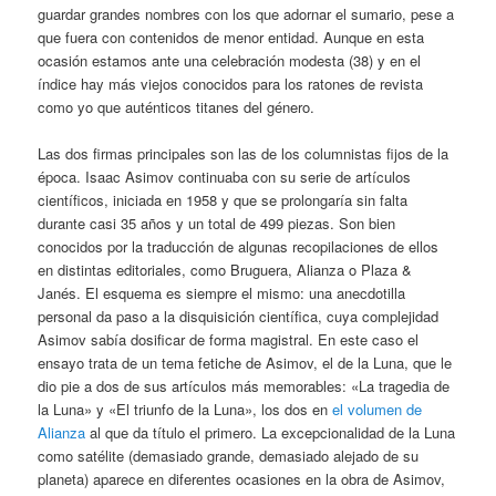
guardar grandes nombres con los que adornar el sumario, pese a
que fuera con contenidos de menor entidad. Aunque en esta
ocasión estamos ante una celebración modesta (38) y en el
índice hay más viejos conocidos para los ratones de revista
como yo que auténticos titanes del género.
Las dos firmas principales son las de los columnistas fijos de la
época. Isaac Asimov continuaba con su serie de artículos
científicos, iniciada en 1958 y que se prolongaría sin falta
durante casi 35 años y un total de 499 piezas. Son bien
conocidos por la traducción de algunas recopilaciones de ellos
en distintas editoriales, como Bruguera, Alianza o Plaza &
Janés. El esquema es siempre el mismo: una anecdotilla
personal da paso a la disquisición científica, cuya complejidad
Asimov sabía dosificar de forma magistral. En este caso el
ensayo trata de un tema fetiche de Asimov, el de la Luna, que le
dio pie a dos de sus artículos más memorables: «La tragedia de
la Luna» y «El triunfo de la Luna», los dos en
el volumen de
Alianza
al que da título el primero. La excepcionalidad de la Luna
como satélite (demasiado grande, demasiado alejado de su
planeta) aparece en diferentes ocasiones en la obra de Asimov,