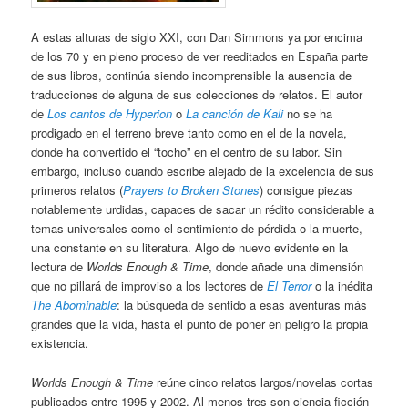
A estas alturas de siglo XXI, con Dan Simmons ya por encima
de los 70 y en pleno proceso de ver reeditados en España parte
de sus libros, continúa siendo incomprensible la ausencia de
traducciones de alguna de sus colecciones de relatos. El autor
de
Los cantos de Hyperion
o
La canción de Kali
no se ha
prodigado en el terreno breve tanto como en el de la novela,
donde ha convertido el “tocho” en el centro de su labor. Sin
embargo, incluso cuando escribe alejado de la excelencia de sus
primeros relatos (
Prayers to Broken Stones
) consigue piezas
notablemente urdidas, capaces de sacar un rédito considerable a
temas universales como el sentimiento de pérdida o la muerte,
una constante en su literatura. Algo de nuevo evidente en la
lectura de
Worlds Enough & Time
, donde añade una dimensión
que no pillará de improviso a los lectores de
El Terror
o la inédita
The Abominable
: la búsqueda de sentido a esas aventuras más
grandes que la vida, hasta el punto de poner en peligro la propia
existencia.
Worlds Enough & Time
reúne cinco relatos largos/novelas cortas
publicados entre 1995 y 2002. Al menos tres son ciencia ficción