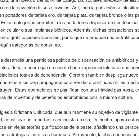
 o de la privación de sus servicios. Así, toda la población se clasific
n portadores de tarjeta oro, de tarjeta plata, de tarjeta bronce o las 
a. Estas categorías permiten a los portadores disponer de sus técnica
ón celular o sus implantes biónicos. Además, dichas prestaciones s
mo gratificaciones laborales, por lo que se produce una estratificaci
según categorías de consumo.
 desarrolla una perniciosa política de dispensación de antibióticos y
tos, de tal manera que su uso se hace imprescindible para sus co
elaciones totales de dependencia. Gerotron también despliega nuevo
concretas y los deja propagarse para vender a continuación los med
truyen. Estas operaciones se planifican con una frialdad pasmosa, e
fras de muertos y de beneficios económicos con la misma soltura.
glesia Cristiana Unificada, que aún mantiene su objetivo de vigilante
d, constituye un importante accionista en ella. De hecho, apoya estas
e en viejas teorías purificadoras de la peste, añadiendo una perspe
sas estrategias lucrativas humanas. Al respecto, la obra denuncia có