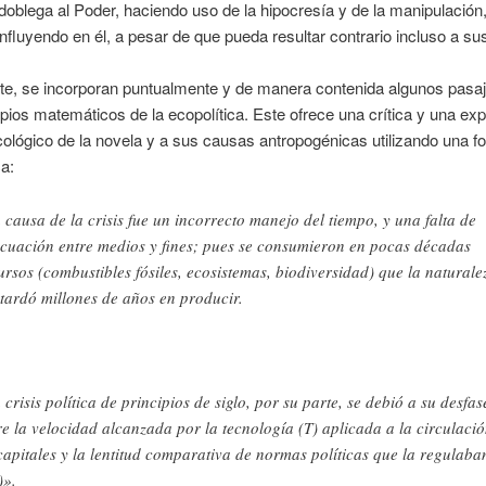
 doblega al Poder, haciendo uso de la hipocresía y de la manipulación
influyendo en él, a pesar de que pueda resultar contrario incluso a s
te, se incorporan puntualmente y de manera contenida algunos pasaj
cipios matemáticos de la ecopolítica. Este ofrece una crítica y una exp
ológico de la novela y a sus causas antropogénicas utilizando una f
a:
 causa de la crisis fue un incorrecto manejo del tiempo, y una falta de
cuación entre medios y fines; pues se consumieron en pocas décadas
ursos (combustibles fósiles, ecosistemas, biodiversidad) que la naturale
 tardó millones de años en producir.
 crisis política de principios de siglo, por su parte, se debió a su desfas
re la velocidad alcanzada por la tecnología (T) aplicada a la circulaci
capitales y la lentitud comparativa de normas políticas que la regulaba
)».