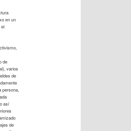
ctura
exo en un
 el
ctivismo,
o de
l), varios
beldes de
endamente
ra persona,
cada
o así
riores
tamizado
najes de