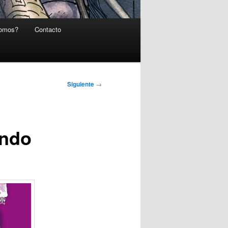
somos?
Contacto
Siguiente
→
ondo