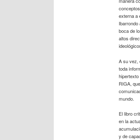
manera coh
conceptos 
externa a 
Ibarrondo 
boca de lo
altos dire
ideológico
A su vez, 
toda infor
hipertexto
RIGA, que
comunicaci
mundo.
El libro c
en la actu
acumulació
y de capac