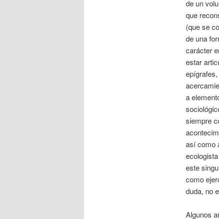
de un volu
que recons
(que se co
de una fo
carácter e
estar arti
epígrafes,
acercamie
a elemento
sociológi
siempre co
acontecim
así como 
ecologista
este singu
como ejerc
duda, no 
Algunos añ