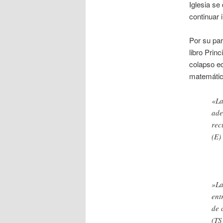
Iglesia se
continuar 
Por su par
libro Prin
colapso ec
matemátic
«La
ade
rec
(E)
»La
ent
de 
(TS