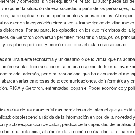
erente y comedida, sin desequilibrar el relato. El autor puede así des
y exponer la situación de esa sociedad a partir de los personajes, n
ellos, para explicar sus comportamientos y pensamientos. Al respecto
al no caer en la exposición directa, en la transcripción del discurso cr
s disidentes. Por su parte, los episodios en los que miembros de la Ig
ctivos de Gerotron conversan permiten mostrar sin tapujos los princip
s y los planes políticos y económicos que articulan esa sociedad.
existe una fuerte tecnolatría y un desarrollo de lo virtual que ha acab
mación escrita. Todo se encuentra en una especie de Internet avanza
 controlado, además, por otra trasnacional que ha alcanzado el monop
 abarca varias empresas de telecomunicaciones, de informática y g
ón. RIGA y Gerotron, enfrentadas, copan el Poder económico y polít
ritica varias de las características perniciosas de Internet que ya está
alidad: obsolescencia rápida de la información en pos de la novedad y
n y sobreexposición de datos, pérdida de la capacidad del análisis 
idad mnemotécnica, alteración de la noción de realidad, etc. Ibarrond