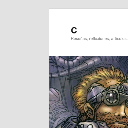
Ir
al
contenido
C
principal
Reseñas, reflexiones, artículos