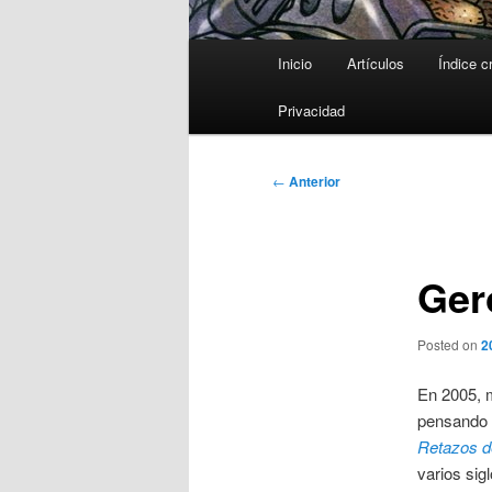
Menú
Inicio
Artículos
Índice c
principal
Privacidad
Navegación
←
Anterior
de
entradas
Ger
Posted on
2
En 2005, m
pensando 
Retazos d
varios sig