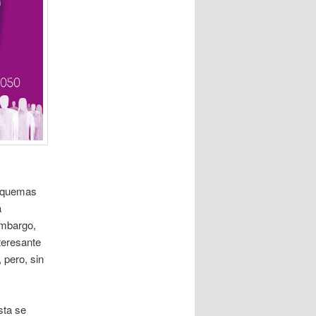
esquemas
a
embargo,
teresante
 pero, sin
sta se