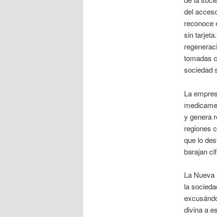
del acceso
reconoce e
sin tarjet
regeneraci
tomadas co
sociedad 
La empresa
medicamen
y genera r
regiones 
que lo des
barajan ci
La Nueva I
la socieda
excusándos
divina a e