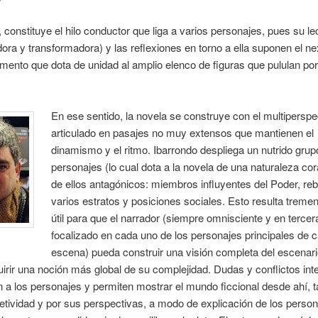
constituye el hilo conductor que liga a varios personajes, pues su le
dora y transformadora) y las reflexiones en torno a ella suponen el n
ento que dota de unidad al amplio elenco de figuras que pululan por
En ese sentido, la novela se construye con el multiperspe
articulado en pasajes no muy extensos que mantienen el
dinamismo y el ritmo. Ibarrondo despliega un nutrido grup
personajes (lo cual dota a la novela de una naturaleza cora
de ellos antagónicos: miembros influyentes del Poder, re
varios estratos y posiciones sociales. Esto resulta trem
útil para que el narrador (siempre omnisciente y en terce
focalizado en cada uno de los personajes principales de 
escena) pueda construir una visión completa del escenari
rir una noción más global de su complejidad. Dudas y conflictos inte
 a los personajes y permiten mostrar el mundo ficcional desde ahí, 
jetividad y por sus perspectivas, a modo de explicación de los perso