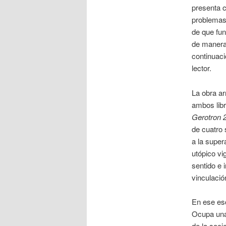
presenta c
problemas
de que fun
de manera
continuaci
lector.
La obra ar
ambos libr
Gerotron 
de cuatro 
a la super
utópico vi
sentido e 
vinculació
En ese es
Ocupa una 
de la soci