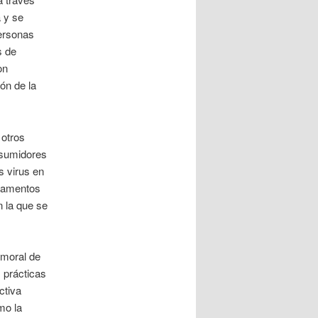
a y se
personas
s de
on
ón de la
 otros
nsumidores
s virus en
icamentos
n la que se
 moral de
 prácticas
ctiva
mo la