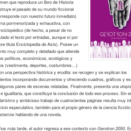
men que reproduce un libro de Historia
truye el pasado de su mundo ficcional
rresponde con nuestro futuro inmediato)
rma pormenorizada y exhaustiva, con
nciclopédico (de hecho, a pesar de no
culado el texto por entradas, aunque sí por
 se titula Enciclopedia de Asís). Posee un
nto muy completo y detallado que atiende
s políticos, económicos, ecológicos y
cos (vestimenta, deportes, costumbres…)
n una perspectiva histórica y erudita: se recogen y se explican los
ientos incorporando documentos y ofreciendo cuadros, gráficos y 
algunos pares de escenas relatadas. Finalmente, presenta una utopí
 e igualitaria, que constituye la conclusión de todo ese proceso. Sin 
larísimo y ambicioso trabajo de cuatrocientas páginas resulta muy in
icio especulativo, también para el propio género de la ciencia ficción,
estamos hablando de una novela.
os más tarde, el autor regresa a ese contexto con
Gerotron 2050
. E