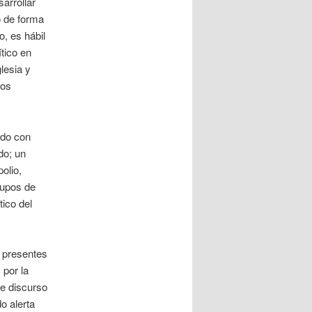
arrollar
o de forma
, es hábil
ítico en
lesia y
ios
ado con
do; un
olio,
rupos de
ico del
n presentes
 por la
de discurso
o alerta