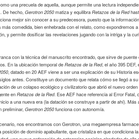
omo una precuela de aquella, aunque permite una lectura independie
. De hecho,
Gerotron 2050
matiza y equilibra
Retazos de la Red
hast
ciona mejor sin conocer a su predecesora, puesto que la informació
 más comedida, bien enhebrada con el relato, como expondremos a
ón, y permite dosificar las revelaciones jugando con la intriga y la cur
ranca con la técnica del manuscrito encontrado, que sirve de puente 
os. En la ubicación temporal de
Retazos de la Red
, el año 395 DEF, 
2050
, datado en 20 AEF viene a ser una explicación de su Historia es
siglos antes. Constituye un documento que relata cómo se llegó a su
ación de un colapso ecológico y civilizatorio que abrió el nuevo orden 
gente en
Retazos de la Red
. Ese AEF hace referencia al Error Fatal, 
inicio a una nueva era (la datación se construye a partir de ahí). Más 
n preliminar,
Gerotron 2050
funciona con autonomía.
cenario, nos encontramos con Gerotron, una megaempresa farmaceú
posición de dominio apabullante, que cristaliza en que condiciona la
edad, una nueva ordenación de categorías sociales alrededor de ella 