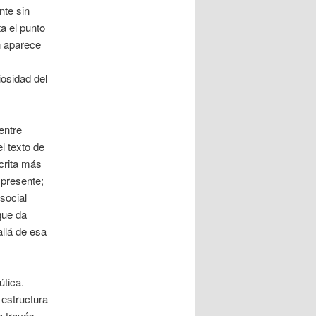
nte sin
a el punto
n aparece
iosidad del
entre
el texto de
crita más
 presente;
social
que da
allá de esa
tica.
 estructura
a través