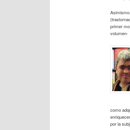
Asimismo, 
(trastorna
primer mom
volumen-
como adqui
enriquecen
por la sub