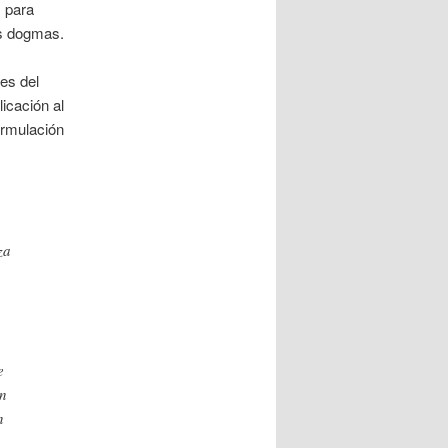
, para
us dogmas.
es del
licación al
ormulación
za
e
ón
n