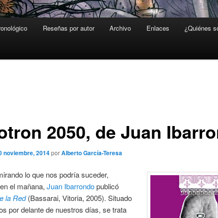
ronológico
Reseñas por autor
Archivo
Enlaces
¿Quiénes 
otron 2050, de Juan Ibarr
0 noviembre, 2014
por
Alberto García-Teresa
irando lo que nos podría suceder,
en el mañana,
Juan Ibarrondo
publicó
e la Red
(Bassarai, Vitoria, 2005). Situado
los por delante de nuestros días, se trata